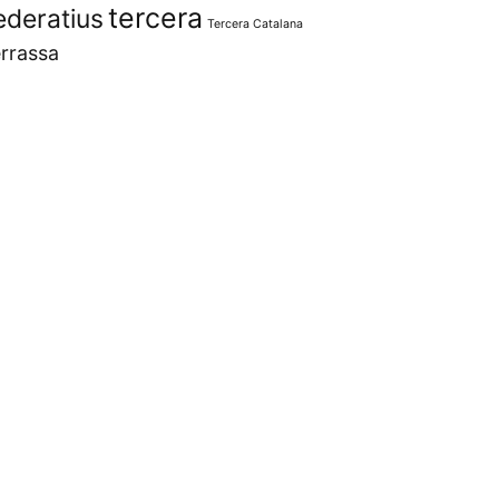
tercera
ederatius
Tercera Catalana
rrassa