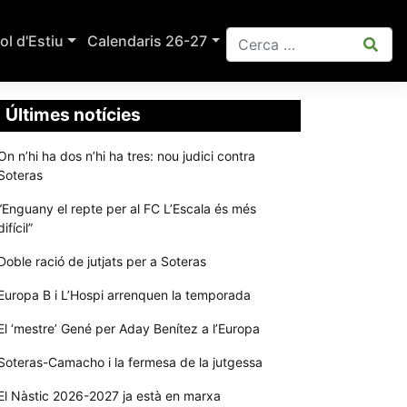
ol d'Estiu
Calendaris 26-27
Últimes notícies
On n’hi ha dos n’hi ha tres: nou judici contra
Soteras
“Enguany el repte per al FC L’Escala és més
difícil”
Doble ració de jutjats per a Soteras
Europa B i L’Hospi arrenquen la temporada
El ‘mestre’ Gené per Aday Benítez a l’Europa
Soteras-Camacho i la fermesa de la jutgessa
El Nàstic 2026-2027 ja està en marxa