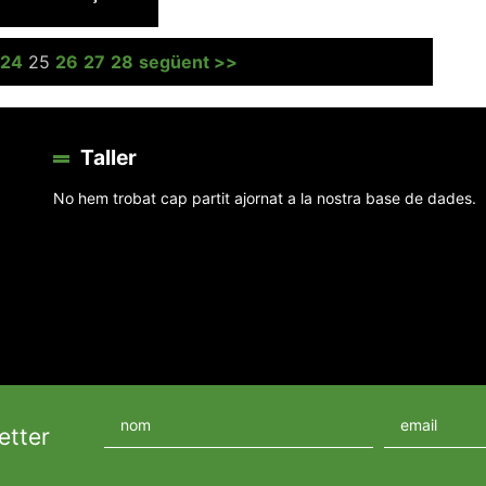
24
25
26
27
28
següent >>
Taller
No hem trobat cap partit ajornat a la nostra base de dades.
etter