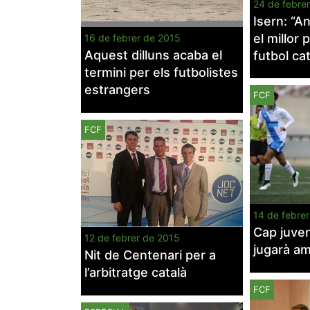
24 de febre
Isern: “A
el millor 
16 de febrer de 2015
Aquest dilluns acaba el
futbol cat
termini per els futbolistes
estrangers
FCF
FCF
14 de febre
Cap juven
12 de febrer de 2015
jugarà a
Nit de Centenari per a
l’arbitratge català
FCF