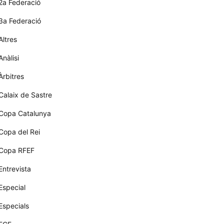
2a Federació
3a Federació
Altres
Anàlisi
Àrbitres
Calaix de Sastre
Copa Catalunya
Copa del Rei
Copa RFEF
Entrevista
Especial
Especials