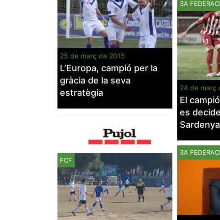
3A FEDERAC
25 de març de 2015
L’Europa, campió per la
gràcia de la seva
24 de març 
estratègia
El campió
es decide
Sardenya
3A FEDERAC
FCF