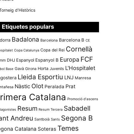
Torneig d’Històrics
Etiquetes populars
Badalona
dorra
Barcelona B
Barcelona
CE
Cornellà
Copa del Rei
ospitalet
Copa Catalunya
FCF
Europa
Espanyol
Espanyol B
mm
DHJ
L'Hospitalet
Horta
Gavà
Girona
Juvenils
bol Base
Lleida Esportiu
LNJ
agostera
Manresa
Olot
Nàstic
Prat
Peralada
ntañesa
rimera Catalana
Promoció d'ascens
Resum
Sabadell
tagonistes
Resum Tercera
Segona B
ant Andreu
Santboià
Sants
Temes
gona Catalana
Soteras