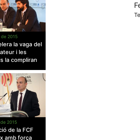
F
Te
r de 2015
elera la vaga del
ateur i les
ls la compliran
 de 2015
ió de la FCF
ix amb força