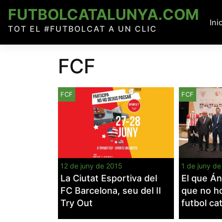
Skip
FUTBOLCATALUNYA.COM
to
Ini
TOT EL #FUTBOLCAT A UN CLIC
content
FCF
FCF
FCF
12 de juny de 2015
1 de juny d
La Ciutat Esportiva del
El que Áng
FC Barcelona, seu del II
que no ho
Try Out
futbol cat