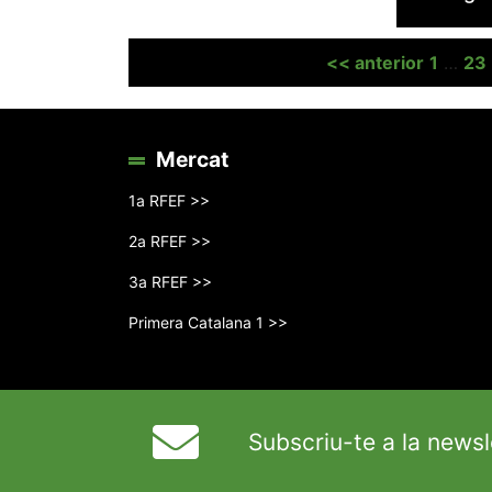
Paginació
<< anterior
1
…
23
de
les
Mercat
entrades
1a RFEF >>
2a RFEF >>
3a RFEF >>
Primera Catalana 1 >>
Subscriu-te a la newsl