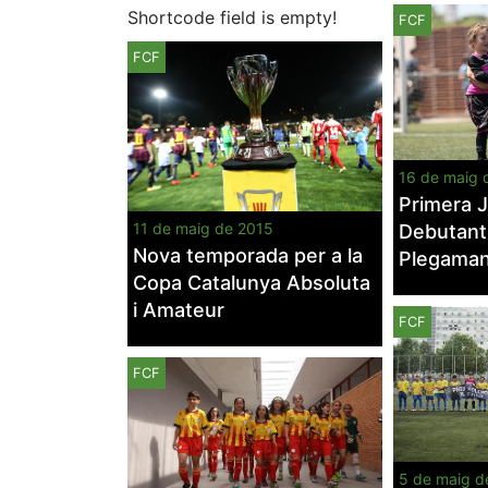
Shortcode field is empty!
FCF
FCF
16 de maig 
Primera 
11 de maig de 2015
Debutants
Nova temporada per a la
Plegama
Copa Catalunya Absoluta
i Amateur
FCF
FCF
5 de maig d