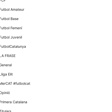
FCF
Futbol Amateur
Futbol Base
Futbol Femení
Futbol Juvenil
FutbolCatalunya
LA FRASE
General
Lliga Elit
MerCAT #futbolcat
Opinió
Primera Catalana
Titulars