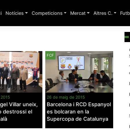
ci
Notícies
Competicions
Mercat
Altres C.
Futb
FCF
e 2015
26 de maig de 2015
el Villar uneix,
Barcelona i RCD Espanyol
 destrossi el
es bolcaran en la
alà
Supercopa de Catalunya