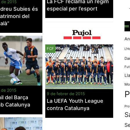
La FCF reclama un règim
r de 2015
mentre
navegues pel
especial per l’esport
ndreu Subies és
nostre lloc
patrimoni del
web
alà”
incrementes la
possibilitat de
mirar només
An
anuncis,
ofertes i
FCF
L'H
contingut
Da
personalitzat.
Fut
Ll
Mo
r de 2015
P
9 de febrer de 2015
il del Barça
La UEFA Youth League
mb Catalunya
Pro
contra Catalunya
S
Se