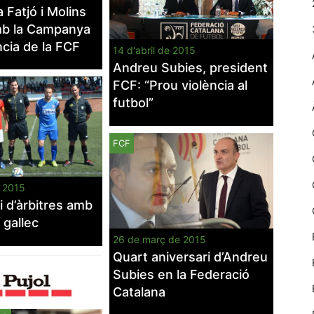
 Fatjó i Molins
web.
mb la Campanya
ncia de la FCF
14 d'abril de 2015
Estadístiques
Andreu Subies, president
Recopilem
FCF: “Prou violència al
dades
estadístiques
futbol”
de manera
anònima d'ús
del lloc web
FCF
per a millorar la
funcionalitat i
la seva
e 2015
estructura.
i d’àrbitres amb
 gallec
26 de març de 2015
Experiència
Quart aniversari d’Andreu
d'usuari
Subies en la Federació
Alguns
components
Catalana
tècnics del