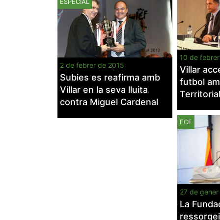
ESPECIAL
10 de febre
2 de febrer de 2015
Villar acc
Subies es reafirma amb
futbol am
Villar en la seva lluita
Territoria
contra Miguel Cardenal
FCF
27 de gener
La Fundac
ressorge