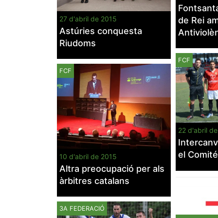
Fontsanta
27 d'abril de 2015
de Rei a
Astúries conquesta
Antiviolè
Riudoms
FCF
FCF
22 d'abril d
Intercanv
el Comité
10 d'abril de 2015
Altra preocupació per als
àrbitres catalans
3A FEDERACIÓ