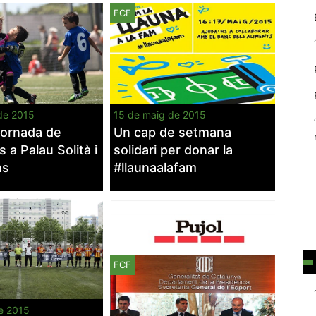
FCF
de 2015
15 de maig de 2015
Jornada de
Un cap de setmana
 a Palau Solità i
solidari per donar la
ns
#llaunaalafam
Necessàries
Aquestes
cookies no
són
opcionals,
són
FCF
necessàries
per al
funcionament
e 2015
tècnic de la