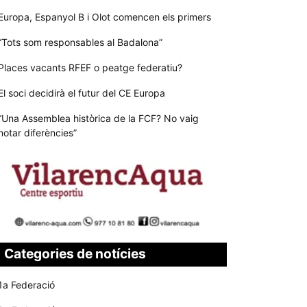
Europa, Espanyol B i Olot comencen els primers
“Tots som responsables al Badalona”
Places vacants RFEF o peatge federatiu?
El soci decidirà el futur del CE Europa
“Una Assemblea històrica de la FCF? No vaig
notar diferències”
Categories de notícies
1a Federació