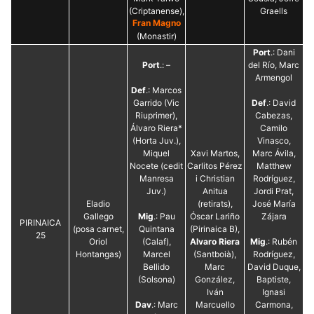
(Criptanense),
Graells
Fran Magno
(Monastir)
Port
.: Dani
Port
.: –
del Río, Marc
Armengol
Def
.: Marcos
Garrido (Vic
Def
.: David
Riuprimer),
Cabezas,
Álvaro Riera*
Camilo
(Horta Juv.),
Vinasco,
Miquel
Xavi Martos,
Marc Ávila,
Nocete (cedit
Carlitos Pérez
Matthew
Manresa
i Christian
Rodríguez,
Juv.)
Anitua
Jordi Prat,
Eladio
(retirats),
José María
Gallego
Mig
.: Pau
Óscar Lariño
Zájara
PIRINAICA
(posa carnet,
Quintana
(Pirinaica B),
25
Oriol
(Calaf),
Alvaro Riera
Mig
.: Rubén
Hontangas)
Marcel
(Santboià),
Rodríguez,
Bellido
Marc
David Duque,
(Solsona)
González,
Baptiste,
Iván
Ignasi
Dav
.: Marc
Marcuello
Carmona,