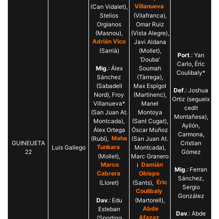
(Can Vidalet),
Villanueva
Stelios
(Vilafranca),
Orgianos
Omar Ruiz
(Masnou),
(Vista Alegre),
Adrián Vico
Javi Aldana
(Sarrià)
(Mollet),
Port
.: Yan
‘Douba’
Carlo, Éric
Mig
.: Álex
Soumah
Coulibaly*
Sánchez
(Tàrrega),
(Sabadell
Max Espígol
Def
.: Joshua
Nord), Froy
(Martinenc),
Ortiz (segueix
Villanueva*
Manel
cedit
(San Juan At.
Montoya
Montañesa),
Montcada),
(Sant Cugat),
Ayllón,
Álex Ortega
Óscar Muñoz
Carmona,
(Rubí),
Maha
(San Juan At.
GUINEUETA
Cristian
Luis Gallego
Tunkara
Montcada),
22
Gómez
(Mollet),
Marc Granero
Marco
i
Damián
Mig
.: Ferran
Cabrera
Obispo
Sánchez,
(Lloret)
(Sants),
Éric
Sergio
Coulibaly
González
Dav
.: Edu
(Martorell),
Esteban
Abde
Dav
.: Abde
(Sporting
Afazaz