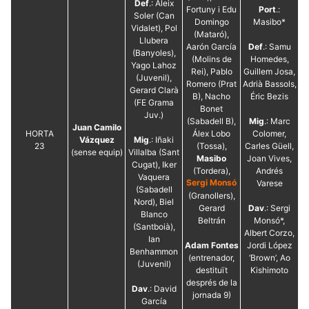
Def
.: Aleix
Fortuny i Edu
Port
.:
Soler (Can
Domingo
Masibo*
Vidalet), Pol
(Mataró),
Llubera
Aarón García
Def
.: Samu
(Banyoles),
(Molins de
Homedes,
Yago Lahoz
Rei), Pablo
Guillem Josa,
(Juvenil),
Romero (Prat
Adrià Bassols,
Gerard Clarà
B), Nacho
Éric Bezis
(FE Grama
Bonet
Juv.)
(Sabadell B),
Mig
.: Marc
Juan Camilo
HORTA
Álex Lobo
Colomer,
Vázquez
Mig
.: Iñaki
23
(Tossa),
Carles Güell,
(sense equip)
Villalba (Sant
Masibo
Joan Vives,
Cugat), Iker
(Tordera),
Andrés
Vaquera
Sergi Monsó
Varese
(Sabadell
(Granollers),
Nord), Biel
Gerard
Dav
.: Sergi
Blanco
Beltrán
Monsó*,
(Santboià),
Albert Corzo,
Ian
Adam Fontes
Jordi López
Benhammon
(entrenador,
‘Brown’, Ao
(Juvenil)
destituït
Kishimoto
després de la
Dav
.: David
jornada 9)
García