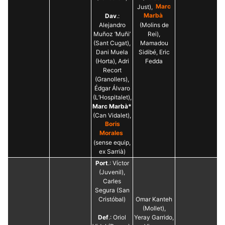
Just),
Marc
Dav
.:
Marbà
Alejandro
(Molins de
Muñoz ‘Muñi’
Rei),
(Sant Cugat),
Mamadou
Dani Muela
Sidibé, Eric
(Horta), Adri
Fedda
Recort
(Granollers),
Édgar Álvaro
(L’Hospitalet),
Marc Marbà*
(Can Vidalet),
Boris
Morales
(sense equip,
ex Sarrià)
Port
.: Víctor
(Juvenil),
Carles
Segura (San
Cristóbal)
Omar Kanteh
(Mollet),
Def
.: Oriol
Yeray Garrido,