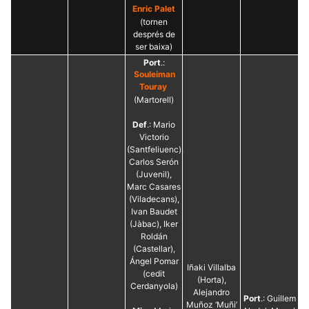
Enric Palet
(tornen
després de
ser baixa)
Port
.:
Souleiman
Touray
(Martorell)
Def
.: Mario
Victorio
(Santfeliuenc),
Carlos Serón
(Juvenil),
Marc Casares
(Viladecans),
Ivan Baudet
(Jàbac), Iker
Roldán
(Castellar),
Ángel Pomar
Iñaki Villalba
(cedit
(Horta),
Cerdanyola)
Alejandro
Port
.: Guillem
Muñoz ‘Muñi’