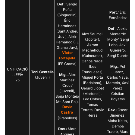
Def
.: Sergio
Peña
Port
.: Éric
(Singuerlín),
Fernández
Éric
Hernández
Def
.: Alexis
(Sant Andreu
Álex Saumell
Monterde
Juv.), Aleix
(Júpiter),
‘Monty’, Sergi
Hernando (FE
Akram
Lobo, Javi
Grama Juv.),
Mechehoud
Guerrero,
Víctor
(Guineueta),
Sergi Duarte
Tortajada
Carlos Nadal
(FE Grama)
(Les
Mig
.: Pol
UNIFICACIÓ
Toni Centella
Franqueses),
Juárez,
LLEFIÀ
Mig
.: Álex
(Juvenil)
Miquel Porta
Carlos Naya,
25
Martínez
(Badalona),
Marcelo, Xavi
‘Crous’
Gerard Llobet
Pérez,
(Juvenil),
(Martorell),
Cristian
Borja Montejo
Leo Cobas,
Poyatos
(At. Sant Pol),
Tomàs
David
Terrats, David
Dav
.: Óscar
Castro
Heras
Jiménez,
(Granollers)
Moha Keita,
Demba
Dav
.: Marc
Traoré, Marc
Anguera