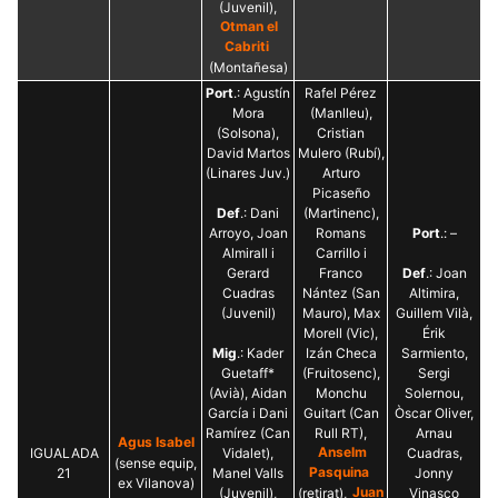
(Juvenil),
Otman el
Cabriti
(Montañesa)
Port
.: Agustín
Rafel Pérez
Mora
(Manlleu),
(Solsona),
Cristian
David Martos
Mulero (Rubí),
(Linares Juv.)
Arturo
Picaseño
Def
.: Dani
(Martinenc),
Arroyo, Joan
Romans
Port
.: –
Almirall i
Carrillo i
Gerard
Franco
Def
.: Joan
Cuadras
Nántez (San
Altimira,
(Juvenil)
Mauro), Max
Guillem Vilà,
Morell (Vic),
Érik
Mig
.: Kader
Izán Checa
Sarmiento,
Guetaff*
(Fruitosenc),
Sergi
(Avià), Aidan
Monchu
Solernou,
García i Dani
Guitart (Can
Òscar Oliver,
Ramírez (Can
Rull RT),
Arnau
Agus Isabel
IGUALADA
Vidalet),
Anselm
Cuadras,
(sense equip,
21
Manel Valls
Pasquina
Jonny
ex Vilanova)
(Juvenil),
(retirat),
Juan
Vinasco