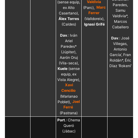
(sense equip,
Valdivia
Paredes,
ex Alto
(Parc),
Marc
Samu
Casertano),
Ferrer
Valdivia*,
Álex Torres
(Valldoreix),
Marcos
(Caldes)
Ignasi Grifé
Caballero
Dav
.: Iván
Dav
.: José
Ariel
Villegas,
Paredes*
Antonio
(Júpiter),
García’, Fran
Aarón Oruj
Roldán*, Éric
(Vila-seca),
Díaz ‘Rokeni’
Kuele
(sense
equip, ex
Vista Alegre),
Xavi
Cencilio
(Marianao
Poblet),
Joel
Ferré
(Pastrana)
Port
.: Chema
Queró
(Jàbac)