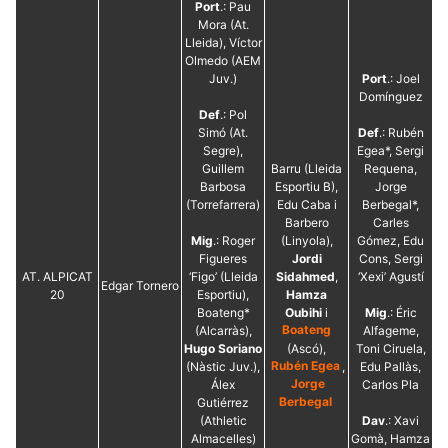
Port
.: Pau
Mora (At.
Lleida), Víctor
Olmedo (AEM
Juv.)
Port
.: Joel
Domínguez
Def
.: Pol
Necessàries
Simó (At.
Def
.: Rubén
Aquestes
Segre),
Egea*, Sergi
cookies no
són
Guillem
Barru (Lleida
Requena,
opcionals,
Barbosa
Esportiu B),
Jorge
són
(Torrefarrera)
Edu Caba i
Berbegal*,
necessàries
Barbero
Carles
per al
Mig
.: Roger
(Linyola),
Gómez, Edu
funcionament
tècnic de la
Figueres
Jordi
Cons, Sergi
web.
AT. ALPICAT
‘Figo’ (Lleida
Sidahmed
,
‘Xexi’ Agustí
Edgar Tornero
20
Esportiu),
Hamza
Boateng*
Oubihi
i
Mig
.: Éric
(Alcarràs),
Boateng
Alfageme,
Estadístiques
Hugo Soriano
(Ascó),
Toni Ciruela,
Recopilem
dades
(Nàstic Juv.),
Rubén Egea
,
Edu Pallàs,
estadístiques
Álex
Jorge
Carlos Pla
de manera
Gutiérrez
Berbegal
anònima d'ús
(Athletic
Dav
.: Xavi
del lloc web
Almacelles)
Gomà, Hamza
per a millorar