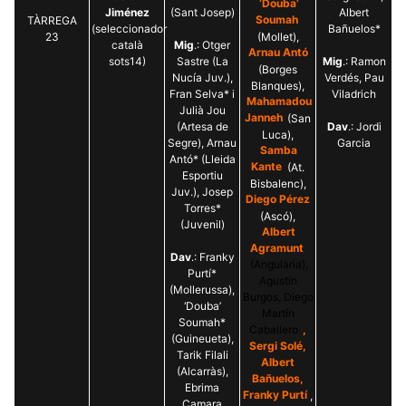
‘Douba’
Jiménez
(Sant Josep)
Albert
TÀRREGA
Soumah
(seleccionador
Bañuelos*
23
(Mollet),
català
Mig
.: Otger
Arnau Antó
sots14)
Sastre (La
Mig
.: Ramon
(Borges
Nucía Juv.),
Verdés, Pau
Blanques),
Fran Selva* i
Viladrich
Mahamadou
Julià Jou
Janneh
(San
(Artesa de
Dav
.: Jordi
Luca),
Segre), Arnau
Garcia
Samba
Antó* (Lleida
Kante
(At.
Esportiu
Bisbalenc),
Juv.), Josep
Diego Pérez
Torres*
(Ascó),
(Juvenil)
Albert
Agramunt
Dav
.: Franky
(Angulària),
Purtí*
Agustín
(Mollerussa),
Burgos, Diego
‘Douba’
Martín
Soumah*
Caballero
,
(Guineueta),
Sergi Solé,
Tarik Filali
Albert
(Alcarràs),
Bañuelos,
Ebrima
Franky Purtí
,
Camara