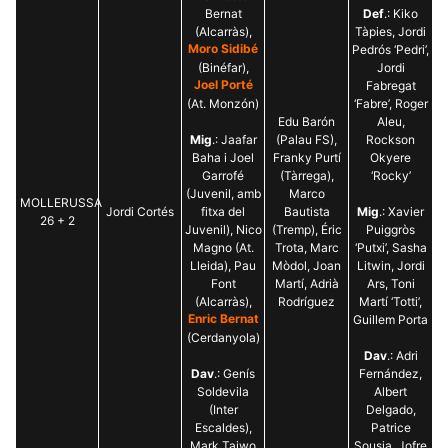
Bernat
Def
.: Kiko
(Alcarràs),
Tàpies, Jordi
Moro Sidibé
Pedrós ‘Pedri’,
(Binéfar),
Jordi
Joel Porté
Fabregat
(At. Monzón)
‘Fabre’, Roger
Edu Barón
Aleu,
Mig
.: Jaafar
(Palau FS),
Rockson
Baha i Joel
Franky Purtí
Okyere
Garrofé
(Tàrrega),
‘Rocky’
(Juvenil, amb
Marco
MOLLERUSSA
Jordi Cortés
fitxa del
Bautista
Mig
.: Xavier
26 + 2
Juvenil), Nico
(Tremp), Éric
Puiggròs
Magno (At.
Trota, Marc
‘Putxi’, Sasha
Lleida), Pau
Mòdol, Joan
Litwin, Jordi
Font
Martí, Adrià
Ars, Toni
(Alcarràs),
Rodríguez
Martí ‘Totti’,
Enric Bernat
Guillem Porta
(Cerdanyola)
Dav
.: Adri
Dav
.: Genís
Fernández,
Soldevila
Albert
(Inter
Delgado,
Escaldes),
Patrice
Mark Taiwo
Sousia, Jofre