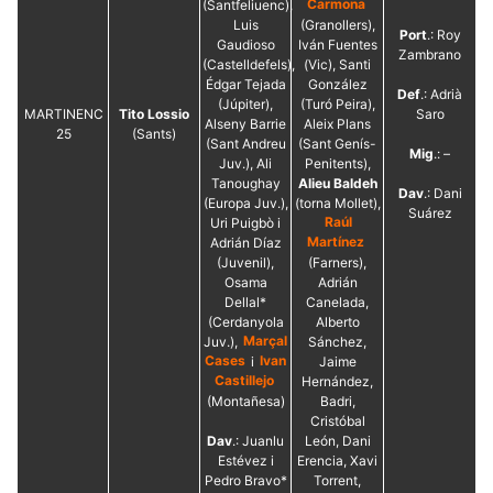
(Santfeliuenc),
Carmona
Luis
(Granollers),
Port
.: Roy
Gaudioso
Iván Fuentes
Zambrano
(Castelldefels),
(Vic), Santi
Édgar Tejada
González
Def
.: Adrià
(Júpiter),
(Turó Peira),
MARTINENC
Tito Lossio
Saro
Alseny Barrie
Aleix Plans
25
(Sants)
(Sant Andreu
(Sant Genís-
Mig
.: –
Juv.), Ali
Penitents),
Tanoughay
Alieu Baldeh
Dav
.: Dani
(Europa Juv.),
(torna Mollet),
Suárez
Uri Puigbò i
Raúl
Adrián Díaz
Martínez
(Juvenil),
(Farners),
Osama
Adrián
Dellal*
Canelada,
(Cerdanyola
Alberto
Juv.),
Marçal
Sánchez,
Cases
i
Ivan
Jaime
Castillejo
Hernández,
(Montañesa)
Badri,
Cristóbal
Dav
.: Juanlu
León, Dani
Estévez i
Erencia, Xavi
Pedro Bravo*
Torrent,