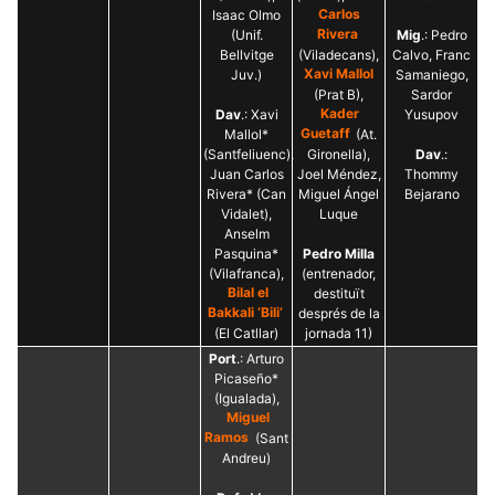
Isaac Olmo
Carlos
(Unif.
Rivera
Mig
.: Pedro
Bellvitge
(Viladecans),
Calvo, Franc
Juv.)
Xavi Mallol
Samaniego,
(Prat B),
Sardor
Dav
.: Xavi
Kader
Yusupov
Mallol*
Guetaff
(At.
(Santfeliuenc),
Gironella),
Dav
.:
Juan Carlos
Joel Méndez,
Thommy
Rivera* (Can
Miguel Ángel
Bejarano
Vidalet),
Luque
Anselm
Pasquina*
Pedro Milla
(Vilafranca),
(entrenador,
Bilal el
destituït
Bakkali ‘Bili’
després de la
(El Catllar)
jornada 11)
Port
.: Arturo
Picaseño*
(Igualada),
Miguel
Ramos
(Sant
Andreu)