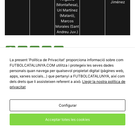
Jiménez
(Montañesa),
Uri Martínez
(Mataró),
Marcos
Morales (Sant
Andreu Juv.)
Facebook
Twitter
Email
Print
Comparteix
La present 'Política de Privacitat' proporciona informació sobre com
FUTBOLCATALUNYA.COM utilitza i protegeix les seves dades
personals quan navega per qualsevol propietat digital (pàgines web,
Mercat
apps, xarxes socials…) que pertanyi a FUTBOLCATALUNYA, així com
dels drets que li assisteixen referent a això.
Llegir la nostra política de
1a RFEF >>
privacitat
2a RFEF >>
3a RFEF >>
Configurar
Primera Catalana 1 >>
Acceptar totes les cookies
Taller