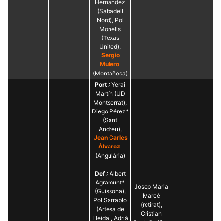
Hernández
(Sabadell
Nord), Pol
Monells
(Texas
United),
Sergio
Mulero
(Montañesa)
Port
.: Yerai
Martín (UD
Montserrat),
Diego Pérez*
(Sant
Andreu),
Jean Carles
Álvarez
(Angulària)
Def
.: Albert
Agramunt*
Josep Maria
(Guissona),
Marcé
Pol Sarrablo
(retirat),
(Artesa de
Cristian
Lleida), Adrià