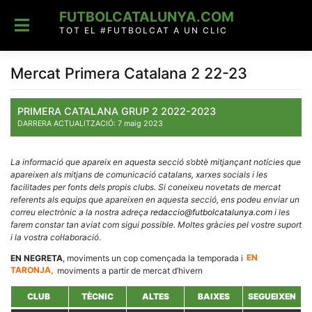
Skip
FUTBOLCATALUNYA.COM
to
content
TOT EL #FUTBOLCAT A UN CLIC
Mercat Primera Catalana 2 22-23
PRIMERA CATALANA GRUP 2 2022-2023
DARRERA ACTUALITZACIÓ: 7 maig 2023
La informació que apareix en aquesta secció s’obtè mitjançant notícies que
apareixen als mitjans de comunicació catalans, xarxes socials i les
facilitades per fonts dels propis clubs. Si coneixeu novetats de mercat
referents als equips que apareixen en aquesta secció, ens podeu enviar un
correu electrònic a la nostra adreça
redaccio@futbolcatalunya.com
i les
farem constar tan aviat com sigui possible. Moltes gràcies pel vostre suport
i la vostra col·laboració
.
EN NEGRETA
, moviments un cop començada la temporada i
EN
TARONJA,
moviments a partir de mercat d’hivern
CLUB
TÈCNIC
ALTES
BAIXES
SEGUEIXEN