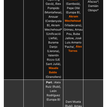
Afazaz*,
Gavà), Álex
(Santboià),
Damián
Pompido
Pepe Ollé
Obispo*
(Montañesa),
(Europa B),
Anouar
Akram
(Cerdanyola
Mechehoud
B), Akram
(Viladecans),
Mechehoud*
Grimau, Arnau
(Unificació
Pou, Buba
Llefià),
Jallow, José
Burama
Luis Armario
Danjo
‘Pacha’,
Álex
(Llerona),
Torres
Valentín
Rizzo (UE
Sant Julià),
Maude
Balde
(Granollers)
Port
.: Aleix
Ruiz (Rubí),
León
Rodríguez
(Europa B)
Dani Muela
(Rubí), Arnau