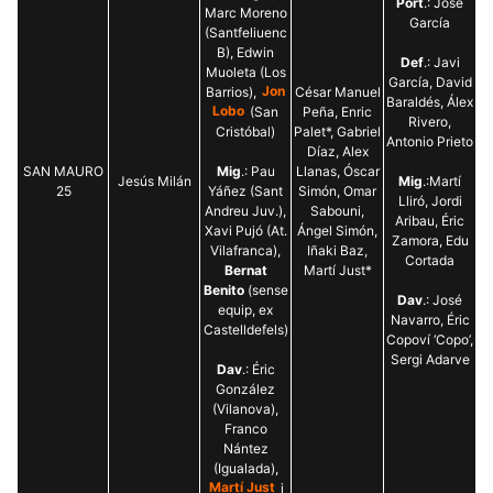
Port
.: José
Marc Moreno
García
(Santfeliuenc
B), Edwin
Def
.: Javi
Muoleta (Los
García, David
Barrios),
Jon
César Manuel
Baraldés, Álex
Lobo
(San
Peña, Enric
Rivero,
Cristóbal)
Palet*, Gabriel
Antonio Prieto
Díaz, Alex
SAN MAURO
Mig
.: Pau
Llanas, Óscar
Jesús Milán
Mig
.:Martí
25
Yáñez (Sant
Simón, Omar
Lliró, Jordi
Andreu Juv.),
Sabouni,
Aribau, Éric
Xavi Pujó (At.
Ángel Simón,
Zamora, Edu
Vilafranca),
Iñaki Baz,
Cortada
Bernat
Martí Just*
Benito
(sense
Dav
.: José
equip, ex
Navarro, Éric
Castelldefels)
Copoví ‘Copo’,
Sergi Adarve
Dav
.: Éric
González
(Vilanova),
Franco
Nántez
(Igualada),
Martí Just
i