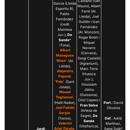
Castaño (San
García (Lleida
Mauro), Albert
Esportiu B),
Farré (At.
Pablo
Lleida), Joel
Fernández
Guillén i Izan
(cedit
Fernández
Manresa
(At. Monzón),
Juv.),
De
Roger Botet i
Sande
*
Miquel
(Tona),
Navarro
Albert
(Cervera),
Masegosa
Sergi Castelló
‘Mase’
(At.
(Agramunt),
Lleida),
Marc Torra
Alejandro
(Huesca
Pajurek
Juv.),
‘Paju’
(Sant
Houssam
Josep),
Jbilou
Mouad
(Guissona),
Teghaouzi
Oriol Cepero i
(Halil Nador),
Port
.: David
Fran Selva
Joel Fabián
Oliveros
(Artesa de
Sergio
Segre),
De
(Torrox),
Def
.: Adrià
Sande
Valentín
Martínez,
(Vilafranca),
Jordi
Ariel Zárate
Sergi Solé*,