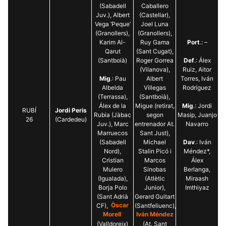
(Sabadell
Caballero
Juv.), Albert
(Castellar),
Vega ‘Peque’
Joel Luna
(Granollers),
(Granollers),
Karim Al-
Ruy Gama
Port
.: –
Qarut
(Sant Cugat),
(Santboià)
Roger Gorrea
Def
.: Álex
(Vilanova),
Ruiz, Aitor
Mig
.: Pau
Albert
Torres, Iván
Albelda
Villegas
Rodríguez
(Terrassa),
(Santboià),
Álex de la
Migue (retirat,
Mig
.: Jordi
RUBÍ
Jordi Peris
Rubia (Jàbac
segon
Masip, Juanjo
26
(Cardedeu)
Juv.), Marc
entrenador At.
Navarro
Marruecos
Sant Just),
(Sabadell
Michael
Dav
.: Iván
Nord),
Stalin Picó i
Méndez*,
Cristian
Marcos
Álex
Mulero
Sinobas
Berlanga,
(Igualada),
(Atlètic
Miraash
Borja Polo
Junior),
Imthiyaz
(Sant Adrià
Gerard Guitart
CF),
Òscar
(Santfeliuenc),
Morell
Iván Méndez
(Valldoreix)
(At. Sant