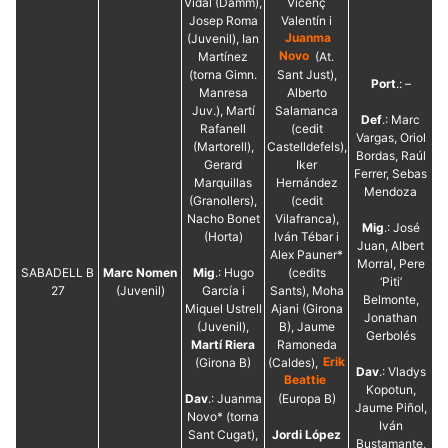
Vidal (Damm),
Vicenç
Josep Roma
Valentín i
(Juvenil), Ian
Juanma
Martínez
Novo
(At.
(torna Gimn.
Sant Just),
Port
.: –
Manresa
Alberto
Juv.), Martí
Salamanca
Def
.: Marc
Rafanell
(cedit
Vargas, Oriol
(Martorell),
Castelldefels),
Bordas, Raúl
Gerard
Iker
Ferrer, Sebas
Marquillas
Hernández
Mendoza
(Granollers),
(cedit
Nacho Bonet
Vilafranca),
Mig
.: José
(Horta)
Iván Tébar i
Juan, Albert
Alex Pauner*
Morral, Pere
SABADELL B
Marc Nomen
Mig
.: Hugo
(cedits
‘Piti’
27
(Juvenil)
García i
Sants), Moha
Belmonte,
Miquel Ustrell
Ajani (Girona
Jonathan
(Juvenil),
B), Jaume
Gerbolés
Martí Riera
Ramoneda
(Girona B)
(Caldes),
Erik
Dav
.: Vladys
Beattie
Kopotun,
Dav
.: Juanma
(Europa B)
Jaume Piñol,
Novo* (torna
Iván
Sant Cugat),
Jordi López
Bustamante,