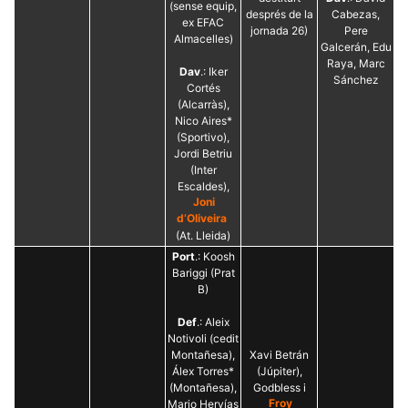
(sense equip,
després de la
Cabezas,
ex EFAC
jornada 26)
Pere
Almacelles)
Galcerán, Edu
Raya, Marc
Dav
.: Iker
Sánchez
Cortés
(Alcarràs),
Nico Aires*
(Sportivo),
Jordi Betriu
(Inter
Escaldes),
Joni
d’Oliveira
(At. Lleida)
Port
.: Koosh
Bariggi (Prat
B)
Def
.: Aleix
Notivoli (cedit
Montañesa),
Xavi Betrán
Álex Torres*
(Júpiter),
(Montañesa),
Godbless i
Mario Hervías
Froy