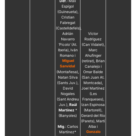
Def
.: Max
Espígol
(Guineueta),
Cristian
Fabregat
(Castelldefels),
Adrián
Víctor
Navarro
Rodríguez
‘Picolo’ (At.
(Can Vidalet),
Iberia), Iván
Marc
Romano i
Ahufinger
Miguel
(retirat), Brian
Sanvidal
Canalejo i
(Montañesa),
Omar Balde
Natan Silva
(San Juan At.
(Sants Juv.),
Montcada),
David
Joel Martínez
Nogales
(Les
(Sant Andreu
Franqueses),
Juv.),
Raúl
Izan Espinosa
Martínez
*
(Martorell),
(Banyoles)
Gerard del Río
(Parets), Martí
Mig
.: Carlos
Alba i
Martínez*
Gonzalo