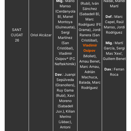
Mig
.: Mario
Nadal, Manel
(Rubí), Iván
Manso
Martí
Sánchez
(Cerdanyola
(Sabadell B),
B), Manel
Def
.: Marc
Marc
Montoya
Capel, Raúl
Rodríguez (FE
(Guineueta),
Manso, Jordi
SANT
Grama), Jordi
Sergi
Rodríguez
CUGAT
Oriol Alcázar
Ranera (San
Martínez
26
Cristóbal),
(San
Mig
.: Martí
Vladimir
Cristóbal),
García, Sergi
Osipov
Vladimir
Mas ‘Xexi’,
(Mollet),
Osipov* (FC
Guillem Benet
Arnau Benet,
Neftekhimik)
Marc Arnau,
Dav
.: Ferran
Adrián
Dav
.: Juanpi
Roca
Machuca,
Sepúlveda
Balada, Marc
(Granollers),
Rodríguez
Ruy Gama
(Rubí), Xavi
Moreno
(Sabadell
Juv.), Kilian
Merino
(Jàbac),
Antoni