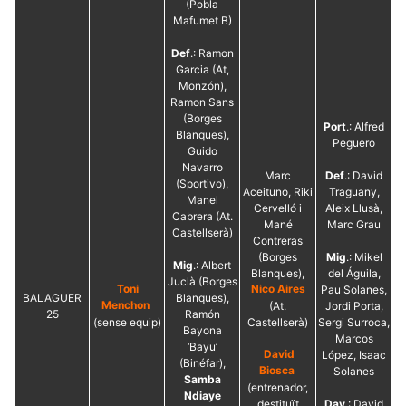
(Pobla
Mafumet B)
Def
.: Ramon
Garcia (At,
Monzón),
Ramon Sans
(Borges
Port
.: Alfred
Blanques),
Peguero
Guido
Navarro
Marc
Def
.: David
(Sportivo),
Aceituno, Riki
Traguany,
Manel
Cervelló i
Aleix Llusà,
Cabrera (At.
Mané
Marc Grau
Castellserà)
Contreras
(Borges
Mig
.: Mikel
Mig
.: Albert
Blanques),
del Águila,
Juclà (Borges
Toni
Nico Aires
Pau Solanes,
BALAGUER
Blanques),
Menchon
(At.
Jordi Porta,
25
Ramón
(sense equip)
Castellserà)
Sergi Surroca,
Bayona
Marcos
‘Bayu’
David
López, Isaac
(Binéfar),
Biosca
Solanes
Samba
(entrenador,
Ndiaye
destituït
Dav
.: David