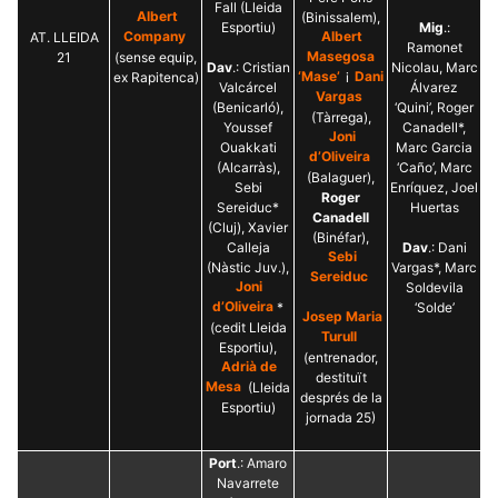
Màrqueting
Fall (Lleida
Albert
(Binissalem),
En compartir
Esportiu)
Mig
.:
els teus
AT. LLEIDA
Company
Albert
Ramonet
interessos i
21
(sense equip,
Masegosa
Dav
.: Cristian
Nicolau, Marc
comportament
ex Rapitenca)
‘Mase’
i
Dani
mentre
Valcárcel
Álvarez
Vargas
navegues pel
(Benicarló),
‘Quini’, Roger
(Tàrrega),
nostre lloc
Youssef
Canadell*,
web
Joni
Ouakkati
Marc Garcia
incrementes
d’Oliveira
(Alcarràs),
‘Caño’, Marc
la possibilitat
(Balaguer),
de mirar
Sebi
Enríquez, Joel
Roger
només
Sereiduc*
Huertas
Canadell
anuncis,
(Cluj), Xavier
ofertes i
(Binéfar),
Calleja
Dav
.: Dani
contingut
Sebi
(Nàstic Juv.),
Vargas*, Marc
personalitzat.
Sereiduc
Joni
Soldevila
d’Oliveira
*
‘Solde’
Josep Maria
(cedit Lleida
Turull
Esportiu),
(entrenador,
Adrià de
destituït
Mesa
(Lleida
després de la
Esportiu)
jornada 25)
Port
.: Amaro
Navarrete