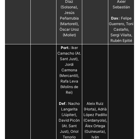
Díaz
Axier
(Solsona),
Sebastián
Jesús
Peñarrubia
Dav
.: Felipe
(Martorell),
Guerrero, Toni
Òscar Uroz
Castaño,
(Mollet)
Sergi Vilalta,
Rubén Epitié
Port
.: Iker
Camacho (At.
Sant Just),
Jordi
Carmona
(Mercantil),
Rafa Leva
(Molins de
Rei)
Def
.: Nacho
Aleix Ruiz
Langarita
(Horta), Adrià
(Júpiter),
López Padillo
David Picón
(Cerdanyola),
(At. Sant
Álex Ortega
Just), Oriol
(Guineueta),
Tenorio
Iván