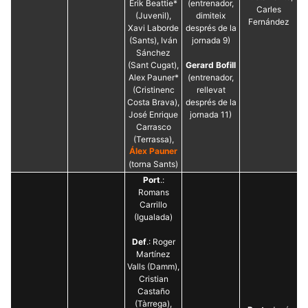
Erik Beattie*
(entrenador,
Carles
(Juvenil),
dimiteix
Fernández
Xavi Laborde
després de la
(Sants), Iván
jornada 9)
Sánchez
(Sant Cugat),
Gerard Bofill
Alex Pauner*
(entrenador,
(Cristinenc
rellevat
Costa Brava),
després de la
José Enrique
jornada 11)
Carrasco
(Terrassa),
Álex Pauner
(torna Sants)
Port
.:
Romans
Carrillo
(Igualada)
Def
.: Roger
Martínez
Valls (Damm),
Cristian
Castaño
(Tàrrega),