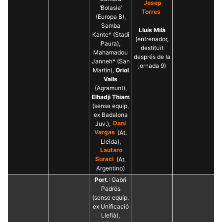
Josep
‘Bolasie’
Torres
(Europa B),
Samba
Lluís Milà
Kante* (Stadi
(entrenador,
Paura),
destituït
Mahamadou
després de la
Janneh* (San
jornada 9)
Martín),
Oriol
Valls
(Agramunt),
Elhadji Thiam
(sense equip,
ex Badalona
Juv.),
Dani
Vargas
(At.
Lleida),
Lautaro
Suraci
(At.
Argentino)
Port
.: Gabri
Padrós
(sense equip,
ex Unificació
Llefià),