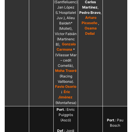
(Santfeliuenc),
Carlos
Jan López
Martínez
,
(L’Hospitalet
Pedro Bravo
,
Juv.), Alieu
Arturo
Baldeh*
Picaseño
,
(Mollet),
Osama
Víctor Fabián
Dellal
(Martinenc
B),
Gonzalo
Carmona
*
(Vilassar Mar
– cedit
Cornellà),
Moha Traoré
(Racing
Vallbona).
Favio Osorio
i
Éric
Jiménez
(Montañesa)
Port
.: Enric
Puiggròs
(Ascó)
Port
.: Pau
Bosch
Def
.: Jordi