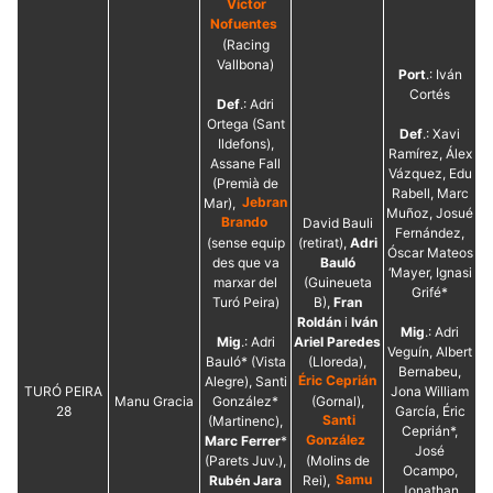
Víctor
Nofuentes
(Racing
Vallbona)
Port
.: Iván
Cortés
Def
.: Adri
Ortega (Sant
Def
.: Xavi
Ildefons),
Ramírez, Álex
Assane Fall
Vázquez, Edu
(Premià de
Rabell, Marc
Mar),
Jebran
Muñoz, Josué
Brando
David Bauli
Fernández,
(sense equip
(retirat),
Adri
Óscar Mateos
des que va
Bauló
‘Mayer, Ignasi
marxar del
(Guineueta
Grifé*
Turó Peira)
B),
Fran
Roldán
i
Iván
Mig
.: Adri
Mig
.: Adri
Ariel Paredes
Veguín, Albert
Bauló* (Vista
(Lloreda),
Bernabeu,
Alegre), Santi
Éric Ceprián
TURÓ PEIRA
Jona William
Manu Gracia
González*
(Gornal),
28
García, Éric
(Martinenc),
Santi
Ceprián*,
Marc Ferrer
*
González
José
(Parets Juv.),
(Molins de
Ocampo,
Rubén Jara
Rei),
Samu
Jonathan