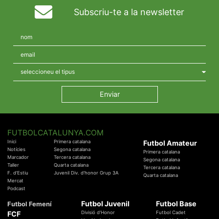
Subscriu-te a la newsletter
FUTBOLCATALUNYA.COM
Inici
Primera catalana
Futbol Amateur
Notícies
Segona catalana
Primera catalana
Marcador
Tercera catalana
Segona catalana
Taller
Quarta catalana
Tercera catalana
F. d'Estiu
Juvenil Div. d'honor Grup 3A
Quarta catalana
Mercat
Podcast
Futbol Juvenil
Futbol Base
Futbol Femení
FCF
Divisió d'Honor
Futbol Cadet