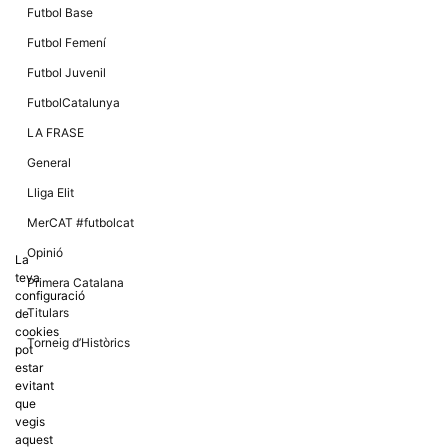
Futbol Base
Futbol Femení
Futbol Juvenil
FutbolCatalunya
LA FRASE
General
Lliga Elit
MerCAT #futbolcat
Opinió
La
teva
Primera Catalana
configuració
Titulars
de
cookies
Torneig d’Històrics
pot
estar
evitant
que
vegis
aquest