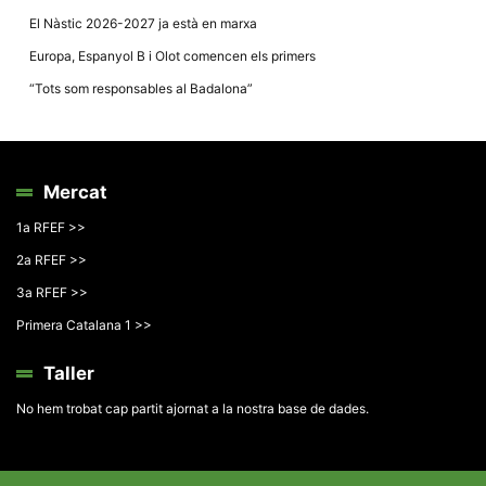
El Nàstic 2026-2027 ja està en marxa
Europa, Espanyol B i Olot comencen els primers
“Tots som responsables al Badalona”
Mercat
1a RFEF >>
2a RFEF >>
3a RFEF >>
Primera Catalana 1 >>
Taller
No hem trobat cap partit ajornat a la nostra base de dades.