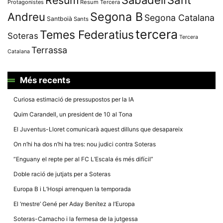
Protagonistes
Resum Tercera
Segona B
Andreu
Segona Catalana
Santboià
Sants
tercera
Temes Federatius
Soteras
Tercera
Terrassa
Catalana
Més recents
Curiosa estimació de pressupostos per la IA
Quim Carandell, un president de 10 al Tona
El Juventus-Lloret comunicarà aquest dilluns que desapareix
On n’hi ha dos n’hi ha tres: nou judici contra Soteras
“Enguany el repte per al FC L’Escala és més difícil”
Doble ració de jutjats per a Soteras
Europa B i L’Hospi arrenquen la temporada
El ‘mestre’ Gené per Aday Benítez a l’Europa
Soteras-Camacho i la fermesa de la jutgessa