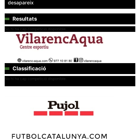
Màrqueting
desapareix
En compartir
els teus
interessos i
Resultats
comportament
mentre
navegues pel
No hi ha cap competició disponible.
nostre lloc
web
incrementes
la possibilitat
de mirar
només
anuncis,
ofertes i
Classificació
contingut
personalitzat.
No hi ha cap competició disponible.