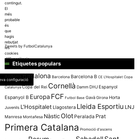
contingut.
El
més
probable
és
que
hagis
rebutjat
Tweets by FutbolCatalunya
les
cookies
d'"Experiència
Etiquetes populars
d'usuari".
Badalona
Andorra
Barcelona B
Barcelona
CE L'Hospitalet
Copa
teva configuració
Cornellà
Espanyol
Copa del Rei
Damm
DHJ
Catalunya
FCF
Europa
Espanyol B
Horta
Gavà
Girona
Futbol Base
Lleida Esportiu
L'Hospitalet
LNJ
Llagostera
Juvenils
Olot
Nàstic
Prat
Peralada
Manresa
Montañesa
Primera Catalana
Promoció d'ascens
Resum
Sabadell
Sant