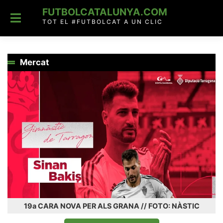
Skip
FUTBOLCATALUNYA.COM
to
content
TOT EL #FUTBOLCAT A UN CLIC
Mercat
19a CARA NOVA PER ALS GRANA // FOTO: NÀSTIC