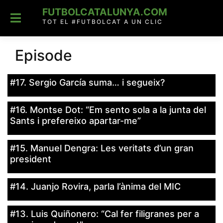
Skip
FUTBOLCATALUNYA.COM
to
content
TOT EL #FUTBOLCAT A UN CLIC
Episode
#17. Sergio García suma… i segueix?
#16. Montse Dot: “Em sento sola a la junta del
Sants i prefereixo apartar-me”
#15. Manuel Dengra: Les veritats d’un gran
president
#14. Juanjo Rovira, parla l’ànima del MIC
#13. Luis Quiñonero: “Cal fer filigranes per a