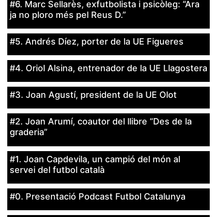
#6. Marc Sellarès, exfutbolista i psicòleg: “Ara
la funcionalitat
i la seva
ja no ploro més pel Reus D.”
estructura.
#5. Andrés Díez, porter de la UE Figueres
Experiència
d'usuari
Alguns
#4. Oriol Alsina, entrenador de la UE Llagostera
components
tècnics del
nostre lloc web
emmagatzemen
#3. Joan Agustí, president de la UE Olot
dades en el seu
dispositiu que
permeten que el
#2. Joan Arumí, coautor del llibre “Des de la
lloc funcioni tan
bé com sigui
graderia”
possible. Si
rebutja
aquestes
#1. Joan Capdevila, un campió del món al
cookies
algunes
servei del futbol català
funcionalitats
desapareixeran
del lloc web.
#0. Presentació Podcast Futbol Catalunya