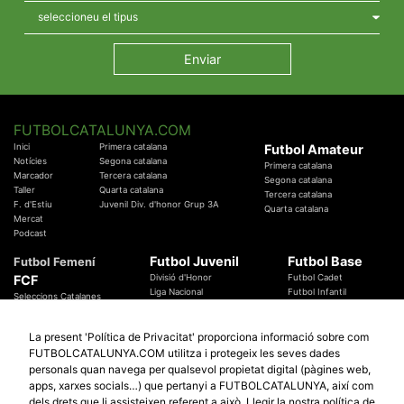
FUTBOLCATALUNYA.COM
Inici
Primera catalana
Futbol Amateur
Notícies
Segona catalana
Primera catalana
Marcador
Tercera catalana
Segona catalana
Taller
Quarta catalana
Tercera catalana
F. d'Estiu
Juvenil Div. d'honor Grup 3A
Quarta catalana
Mercat
Podcast
Futbol Juvenil
Futbol Base
Futbol Femení
FCF
Divisió d'Honor
Futbol Cadet
Liga Nacional
Futbol Infantil
Seleccions Catalanes
Territorials
Futbol Aleví
Entrenadors
Futbol Prebenjamí
Àrbitres
La present 'Política de Privacitat' proporciona informació sobre com
Temes Federatius
FUTBOLCATALUNYA.COM utilitza i protegeix les seves dades
Futbol Catalunya
Especials
personals quan navega per qualsevol propietat digital (pàgines web,
Promocions
Copa Catalunya Absoluta 2019
apps, xarxes socials…) que pertanyi a FUTBOLCATALUNYA, així com
Sortejos
Copa del Rei 2019 - 2020
dels drets que li assisteixen referent a això.
Llegir la nostra política de