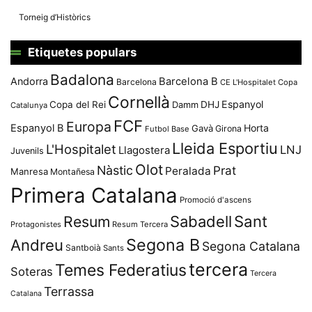
Torneig d’Històrics
Etiquetes populars
Badalona
Andorra
Barcelona B
Barcelona
CE L'Hospitalet
Copa
Cornellà
Espanyol
Copa del Rei
Damm
DHJ
Catalunya
FCF
Europa
Espanyol B
Horta
Gavà
Girona
Futbol Base
Lleida Esportiu
L'Hospitalet
LNJ
Llagostera
Juvenils
Olot
Nàstic
Prat
Peralada
Manresa
Montañesa
Primera Catalana
Promoció d'ascens
Resum
Sabadell
Sant
Protagonistes
Resum Tercera
Segona B
Andreu
Segona Catalana
Santboià
Sants
tercera
Temes Federatius
Soteras
Tercera
Terrassa
Catalana