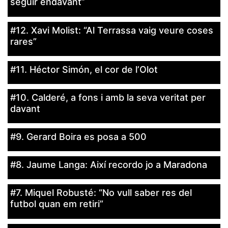
seguir endavant”
#12. Xavi Molist: “Al Terrassa vaig veure coses
rares”
Necessàries
#11. Héctor Simón, el cor de l’Olot
Aquestes
cookies no
són
opcionals,
#10. Calderé, a fons i amb la seva veritat per
són
davant
necessàries
per al
funcionament
tècnic de la
#9. Gerard Boira es posa a 500
web.
#8. Jaume Langa: Així recordo jo a Maradona
Estadístiques
Recopilem
dades
#7. Miquel Robusté: “No vull saber res del
estadístiques
de manera
futbol quan em retiri”
anònima d'ús
del lloc web
per a millorar