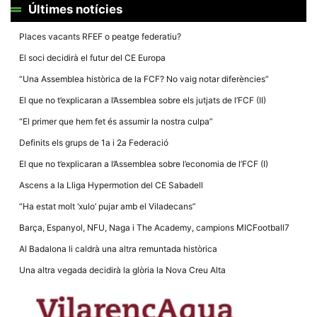
Màrqueting
Últimes notícies
En compartir
els teus
interessos i
Places vacants RFEF o peatge federatiu?
comportament
mentre
El soci decidirà el futur del CE Europa
navegues pel
nostre lloc
“Una Assemblea històrica de la FCF? No vaig notar diferències”
web
incrementes
El que no t’explicaran a l’Assemblea sobre els jutjats de l’FCF (II)
la possibilitat
de mirar
“El primer que hem fet és assumir la nostra culpa”
només
anuncis,
Definits els grups de 1a i 2a Federació
ofertes i
contingut
El que no t’explicaran a l’Assemblea sobre l’economia de l’FCF (I)
personalitzat.
Ascens a la Lliga Hypermotion del CE Sabadell
“Ha estat molt ‘xulo’ pujar amb el Viladecans”
Barça, Espanyol, NFU, Naga i The Academy, campions MICFootball7
Al Badalona li caldrà una altra remuntada històrica
Una altra vegada decidirà la glòria la Nova Creu Alta