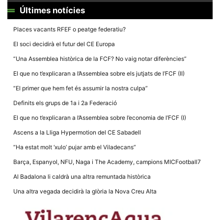
la funcionalitat
Últimes notícies
i la seva
estructura.
Places vacants RFEF o peatge federatiu?
El soci decidirà el futur del CE Europa
Experiència
d'usuari
“Una Assemblea històrica de la FCF? No vaig notar diferències”
Alguns
components
El que no t’explicaran a l’Assemblea sobre els jutjats de l’FCF (II)
tècnics del
nostre lloc web
“El primer que hem fet és assumir la nostra culpa”
emmagatzemen
dades en el seu
Definits els grups de 1a i 2a Federació
dispositiu que
permeten que el
El que no t’explicaran a l’Assemblea sobre l’economia de l’FCF (I)
lloc funcioni tan
bé com sigui
Ascens a la Lliga Hypermotion del CE Sabadell
possible. Si
rebutja
“Ha estat molt ‘xulo’ pujar amb el Viladecans”
aquestes
cookies
Barça, Espanyol, NFU, Naga i The Academy, campions MICFootball7
algunes
funcionalitats
Al Badalona li caldrà una altra remuntada històrica
desapareixeran
del lloc web.
Una altra vegada decidirà la glòria la Nova Creu Alta