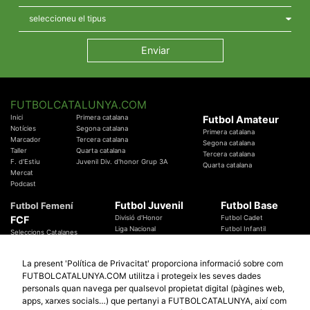
FUTBOLCATALUNYA.COM
Inici
Primera catalana
Futbol Amateur
Notícies
Segona catalana
Primera catalana
Marcador
Tercera catalana
Segona catalana
Taller
Quarta catalana
Tercera catalana
F. d'Estiu
Juvenil Div. d'honor Grup 3A
Quarta catalana
Mercat
Podcast
Futbol Juvenil
Futbol Base
Futbol Femení
FCF
Divisió d'Honor
Futbol Cadet
Liga Nacional
Futbol Infantil
Seleccions Catalanes
Territorials
Futbol Aleví
Entrenadors
Futbol Prebenjamí
Àrbitres
La present 'Política de Privacitat' proporciona informació sobre com
Temes Federatius
FUTBOLCATALUNYA.COM utilitza i protegeix les seves dades
Futbol Catalunya
Especials
personals quan navega per qualsevol propietat digital (pàgines web,
Promocions
apps, xarxes socials…) que pertanyi a FUTBOLCATALUNYA, així com
Copa Catalunya Absoluta 2019