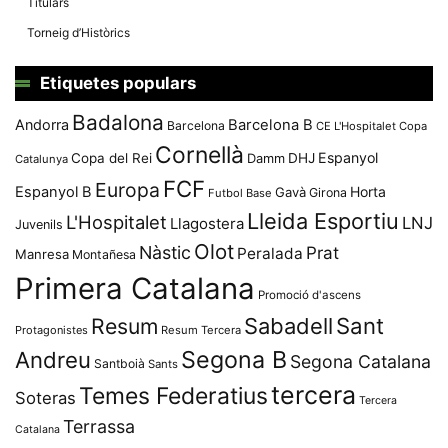
Titulars
Torneig d’Històrics
Etiquetes populars
Badalona
Andorra
Barcelona B
Barcelona
CE L'Hospitalet
Copa
Cornellà
Espanyol
Copa del Rei
Damm
DHJ
Catalunya
FCF
Europa
Espanyol B
Horta
Gavà
Girona
Futbol Base
Lleida Esportiu
L'Hospitalet
LNJ
Llagostera
Juvenils
Olot
Nàstic
Prat
Peralada
Manresa
Montañesa
Primera Catalana
Promoció d'ascens
Resum
Sabadell
Sant
Protagonistes
Resum Tercera
Segona B
Andreu
Segona Catalana
Santboià
Sants
tercera
Temes Federatius
Soteras
Tercera
Terrassa
Catalana