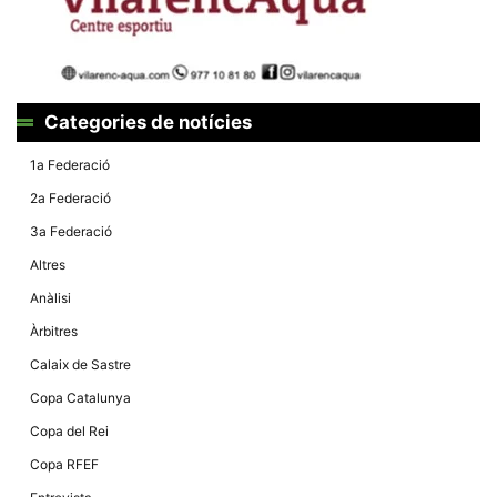
Màrqueting
En compartir
els teus
interessos i
comportament
mentre
navegues pel
Categories de notícies
nostre lloc
web
incrementes
1a Federació
la possibilitat
de mirar
2a Federació
només
anuncis,
3a Federació
ofertes i
contingut
Altres
personalitzat.
Anàlisi
Àrbitres
Calaix de Sastre
Copa Catalunya
Copa del Rei
Copa RFEF