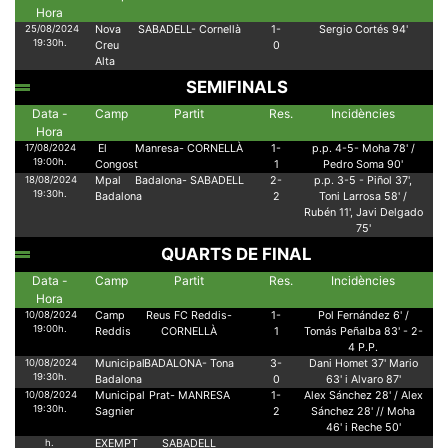
Hora
25/08/2024
Nova
SABADELL- Cornellà
1-
Sergio Cortés 94'
19:30h.
Creu
0
Alta
SEMIFINALS
Data -
Camp
Partit
Res.
Incidències
Necessàries
Hora
Aquestes
17/08/2024
El
Manresa- CORNELLÀ
1-
p.p. 4-5- Moha 78' /
cookies no
19:00h.
Congost
1
Pedro Soma 90'
són
18/08/2024
Mpal
Badalona- SABADELL
2-
p.p. 3-5 - Piñol 37',
opcionals,
19:30h.
són
Badalona
2
Toni Larrosa 58' /
necessàries
Rubén 11', Javi Delgado
per al
75'
funcionament
QUARTS DE FINAL
tècnic de la
web.
Data -
Camp
Partit
Res.
Incidències
Hora
10/08/2024
Camp
Reus FC Reddis-
1-
Pol Fernández 6' /
19:00h.
Reddis
CORNELLÀ
1
Tomás Peñalba 83' - 2-
Estadístiques
4 P.P.
Recopilem
10/08/2024
Municipal
BADALONA- Tona
3-
Dani Homet 37' Mario
dades
19:30h.
Badalona
0
63' i Alvaro 87'
estadístiques
de manera
10/08/2024
Municipal
Prat- MANRESA
1-
Alex Sánchez 28' / Alex
19:30h.
anònima d'ús
Sagnier
2
Sánchez 28' // Moha
del lloc web
46' i Reche 50'
per a millorar
h.
EXEMPT
SABADELL