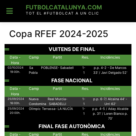
Skip
FUTBOLCATALUNYA.COM
to
content
TOT EL #FUTBOLCAT A UN CLIC
Copa RFEF 2024-2025
VUITENS DE FINAL
Data -
Camp
Partit
Res.
Incidències
Hora
02/10/2024
Sa
POBLENSE- Sabadell
1-
p.p. 4-2 - De Marcos
19:00h.
Pobla
1
33' / Javi Delgado 52'
FASE NACIONAL
Data -
Camp
Partit
Res.
Incidències
Hora
25/09/2024
Nueva
Real Murcia-
1-
p.p. 6-7/ Alcaina 44' -
16:00h.
Condomina
SABADELLl
1
Urri 62'
25/09/2024
Olímpic
Terrassa- LA NUCÍA
1-
p.p. 4-5 / Aday Alcalde
20:00h.
1
p. 31' / Loren Bianco p.
70'
FINAL FASE AUTONÒMICA
Data -
Camp
Partit
Res.
Incidències