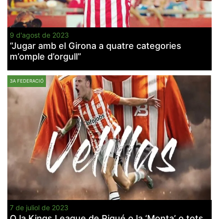
9 d'agost de 2023
“Jugar amb el Girona a quatre categories
m’omple d’orgull”
3A FEDERACIÓ
7 de juliol de 2023
O la Kings League de Piqué o la ‘Monta’ o tots