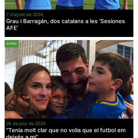
7 d'agost de 2024
Grau i Barragán, dos catalans a les ‘Sesiones
AFE’
ALTRES
26 de juny de 2024
“Tenia molt clar que no volia que el futbol em
deixés a mi”