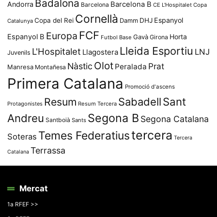
Badalona
Andorra
Barcelona B
Barcelona
CE L'Hospitalet
Copa
Cornellà
Espanyol
Copa del Rei
Damm
DHJ
Catalunya
FCF
Europa
Espanyol B
Horta
Gavà
Girona
Futbol Base
Lleida Esportiu
L'Hospitalet
LNJ
Llagostera
Juvenils
Olot
Nàstic
Prat
Peralada
Manresa
Montañesa
Primera Catalana
Promoció d'ascens
Resum
Sabadell
Sant
Protagonistes
Resum Tercera
Segona B
Andreu
Segona Catalana
Santboià
Sants
tercera
Temes Federatius
Soteras
Tercera
Terrassa
Catalana
Mercat
1a RFEF >>