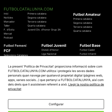
FUTBOLCATALUNYA.COM
Inici
Primera catalana
Futbol Amateur
Notícies
Segona catalana
Primera catalana
Marcador
Tercera catalana
Segona catalana
Taller
Quarta catalana
Tercera catalana
F. d'Estiu
Juvenil Div. d'honor Grup 3A
Quarta catalana
Mercat
Podcast
Futbol Juvenil
Futbol Base
Futbol Femení
FCF
Divisió d'Honor
Futbol Cadet
Liga Nacional
Futbol Infantil
Seleccions Catalanes
Territorials
Futbol Aleví
Entrenadors
Futbol Prebenjamí
Àrbitres
La present 'Política de Privacitat' proporciona informació sobre com
Temes Federatius
FUTBOLCATALUNYA.COM utilitza i protegeix les seves dades
Futbol Catalunya
Especials
personals quan navega per qualsevol propietat digital (pàgines web,
Promocions
Copa Catalunya Absoluta 2019
apps, xarxes socials…) que pertanyi a FUTBOLCATALUNYA, així com
Sortejos
Copa del Rei 2019 - 2020
dels drets que li assisteixen referent a això.
Llegir la nostra política de
Participació
Copa RFEF 2019 - 2020
privacitat
Copa Catalunya Amateur 2019
Configurar
© 2010 - 2026
FutbolCatalunya.com