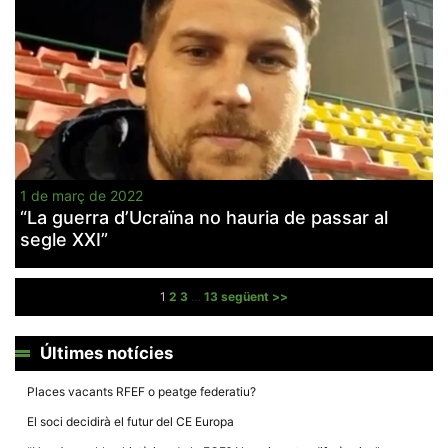
1 de març de 2022
“La guerra d’Ucraïna no hauria de passar al
segle XXI”
Paginació
1
2
3
…
13
següent >>
de
les
Últimes notícies
entrades
Places vacants RFEF o peatge federatiu?
El soci decidirà el futur del CE Europa