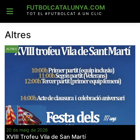
Skip
FUTBOLCATALUNYA.COM
to
content
TOT EL #FUTBOLCAT A UN CLIC
Altres
ALTRES
20 de maig de 2026
XVIII Trofeu Vila de San Martí