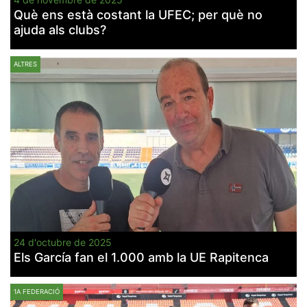
Què ens està costant la UFEC; per què no
ajuda als clubs?
ALTRES
24 d'octubre de 2025
Els García fan el 1.000 amb la UE Rapitenca
1A FEDERACIÓ