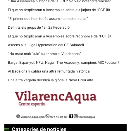
“Una Assemblea històrica de la FCF? No vaig notar diferències”
El que no t’explicaran a l’Assemblea sobre els jutjats de l’FCF (II)
“El primer que hem fet és assumir la nostra culpa”
Definits els grups de 1a i 2a Federació
El que no t’explicaran a l’Assemblea sobre l’economia de l’FCF (I)
Ascens a la Lliga Hypermotion del CE Sabadell
“Ha estat molt ‘xulo’ pujar amb el Viladecans”
Barça, Espanyol, NFU, Naga i The Academy, campions MICFootball7
Al Badalona li caldrà una altra remuntada històrica
Una altra vegada decidirà la glòria la Nova Creu Alta
Categories de notícies