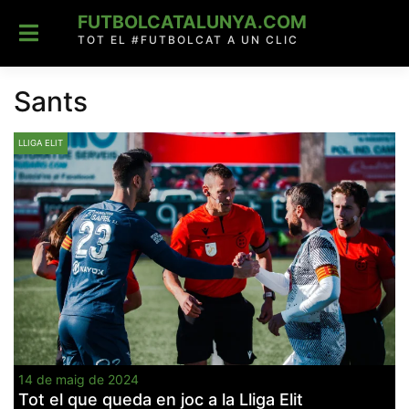
Skip
FUTBOLCATALUNYA.COM
to
content
TOT EL #FUTBOLCAT A UN CLIC
Sants
LLIGA ELIT
14 de maig de 2024
Tot el que queda en joc a la Lliga Elit