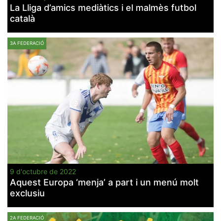
La Lliga d’amics mediàtics i el malmès futbol
català
3A FEDERACIÓ
9 d'octubre de 2022
Aquest Europa ‘menja’ a part i un menú molt
exclusiu
2A FEDERACIÓ