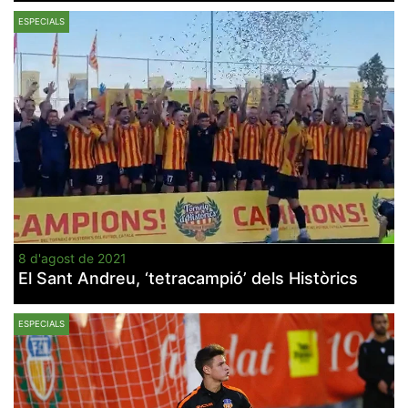
ESPECIALS
8 d'agost de 2021
El Sant Andreu, ‘tetracampió’ dels Històrics
ESPECIALS