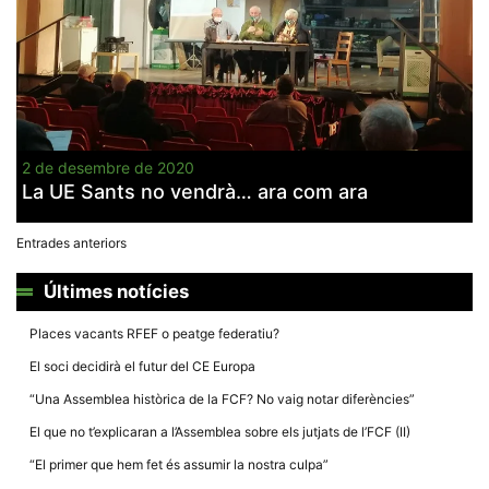
2 de desembre de 2020
La UE Sants no vendrà… ara com ara
Navegació
Entrades anteriors
d'entrades
Últimes notícies
Places vacants RFEF o peatge federatiu?
El soci decidirà el futur del CE Europa
“Una Assemblea històrica de la FCF? No vaig notar diferències”
El que no t’explicaran a l’Assemblea sobre els jutjats de l’FCF (II)
“El primer que hem fet és assumir la nostra culpa”