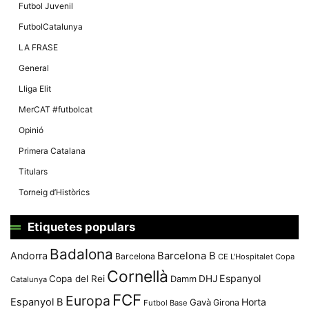
Futbol Juvenil
FutbolCatalunya
LA FRASE
General
Lliga Elit
MerCAT #futbolcat
Opinió
Primera Catalana
Titulars
Torneig d’Històrics
Etiquetes populars
Badalona
Andorra
Barcelona B
Barcelona
CE L'Hospitalet
Copa
Cornellà
Espanyol
Copa del Rei
Damm
DHJ
Catalunya
FCF
Europa
Espanyol B
Horta
Gavà
Girona
Futbol Base