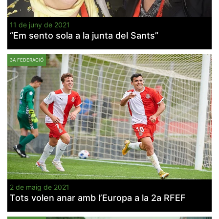
11 de juny de 2021
“Em sento sola a la junta del Sants”
3A FEDERACIÓ
2 de maig de 2021
Tots volen anar amb l’Europa a la 2a RFEF