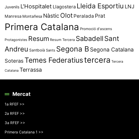
Lleida Esportiu
L'Hospitalet
LNJ
Llagostera
Juvenils
Olot
Nàstic
Prat
Peralada
Manresa
Montañesa
Primera Catalana
Promoció d'ascens
Resum
Sabadell
Sant
Protagonistes
Resum Tercera
Segona B
Andreu
Segona Catalana
Santboià
Sants
tercera
Temes Federatius
Soteras
Tercera
Terrassa
Catalana
Mercat
1a RFEF >>
2a RFEF >>
3a RFEF >>
Primera Catalana 1 >>