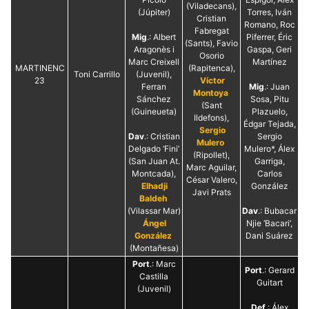
(Viladecans),
(Júpiter)
Torres, Iván
Cristian
Romano, Roc
Fabregat
Mig
.: Albert
Piferrer, Éric
(Sants), Favio
Aragonès i
Gaspa, Geri
Osorio
Marc Creixell
Martínez
MARTINENC
(Rapitenca),
Toni Carrillo
(Juvenil),
23
Víctor
Ferran
Mig
.: Juan
Montoya
Sánchez
Sosa, Pitu
(Sant
(Guineueta)
Plazuelo,
Ildefons),
Édgar Tejada,
Sergio
Dav
.: Cristian
Sergio
Mulero
Delgado ‘Fini’
Mulero*, Álex
(Ripollet),
(San Juan At.
Garriga,
Marc Aguilar,
Montcada),
Carlos
César Valero,
Elhadji
González
Javi Prats
Baldeh
(Vilassar Mar)
Dav
.: Bubacar
Ángel
Njie ‘Bacari’,
González
Dani Suárez
(Montañesa)
Port
.: Marc
Port
.: Gerard
Castilla
Guitart
(Juvenil)
Def
.: Álex