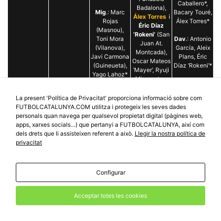
Caballero*,
Badalona),
Mig
.: Marc
Bacary Touré,
Álex Torres
i
Rojas
Álex Torres*
Éric Díaz
(Masnou),
‘Rokeni’
(San
Toni Mora
Dav
.: Antonio
Juan At.
(Vilanova),
García, Aleix
Montcada),
Javi Carmona
Plans, Éric
Oscar Mateos
(Guineueta),
Díaz ‘Rokeni’*
‘Mayer’, Ryuji
Yago Lahoz*
Miyamatsu,
(Unif. Llefià)
Evgenyi
Polezhaev,
La present 'Política de Privacitat' proporciona informació sobre com
Dav
.: Joan
Isaac Lara,
FUTBOLCATALUNYA.COM utilitza i protegeix les seves dades
Camacho
Zeyad Younis,
personals quan navega per qualsevol propietat digital (pàgines web,
‘Mello’*
Juan
apps, xarxes socials…) que pertanyi a FUTBOLCATALUNYA, així com
(Periso FC),
Rodríguez,
dels drets que li assisteixen referent a això.
Llegir la nostra política de
Kevin Ruiz
Edu Rabell,
privacitat
(Juvenil, fitxa
Junyoung Na,
Pastrana),
Juanjo
Albert
Lozano, Santi
Gutiérrez
Configurar
González,
(Sarrià),
Dennis
Damián
Albuja, Sebas
Acceptar totes les cookies
Obispo
Cuervo
(Cardedeu)