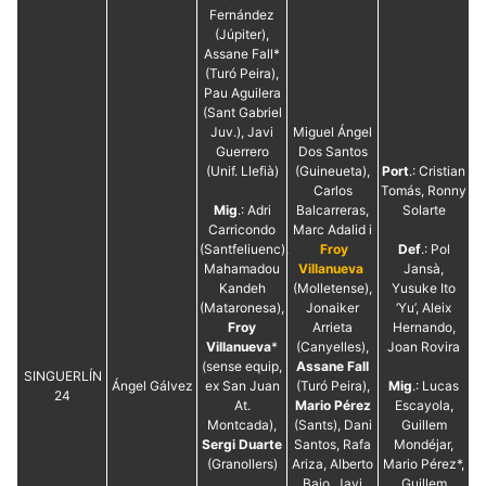
Fernández
(Júpiter),
Assane Fall*
(Turó Peira),
Pau Aguilera
(Sant Gabriel
Juv.), Javi
Miguel Ángel
Guerrero
Dos Santos
(Unif. Llefià)
(Guineueta),
Port
.: Cristian
Carlos
Tomás, Ronny
Mig
.: Adri
Balcarreras,
Solarte
Carricondo
Marc Adalid i
(Santfeliuenc),
Froy
Def
.: Pol
Mahamadou
Villanueva
Jansà,
Kandeh
(Molletense),
Yusuke Ito
(Mataronesa),
Jonaiker
‘Yu’, Aleix
Froy
Arrieta
Hernando,
Villanueva
*
(Canyelles),
Joan Rovira
(sense equip,
Assane Fall
SINGUERLÍN
Ángel Gálvez
ex San Juan
(Turó Peira),
Mig
.: Lucas
24
At.
Mario Pérez
Escayola,
Montcada),
(Sants), Dani
Guillem
Sergi Duarte
Santos, Rafa
Mondéjar,
(Granollers)
Ariza, Alberto
Mario Pérez*,
Bajo, Javi
Guillem