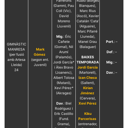
Farrerons
Rubió (Borges
(Damm), Pau
Blanques),
Coll (Vic),
Marc Rius
David
(Ascó), Xavier
Moreno
Catalán ‘Cata’
(Juvenil)
(Alguaire),
Marc Pifarré
Mig
.: Éric
(Juneda),
Cañete
Manel Grau
Port
.: –
GIMNÀSTIC
(Gornal), Nil
(Balaguer)
MANRESA
Mark
Arumí
Def
.: –
(per fusió
Gómez
(Palamós),
BAIXES
amb Artesa
(segon ent.
Jordi García*
TEMPORADA
Mig
.: –
Lleida)
Juvenil)
i Àlex Bravo
Jordi García
24
(Joanenc),
(Martorell),
Dav
.: –
Albert Tolosa
Izan Checa
(Mataró),
(Sallent),
Xevi Pérez*
Kirian
(Akragas)
Jiménez
(Cervera),
Dav
.: Biel
Xevi Pérez
Rodríguez i
Erik Castillo
Kiku
(Fund.
Parcerisas
Grama),
(entrenador,