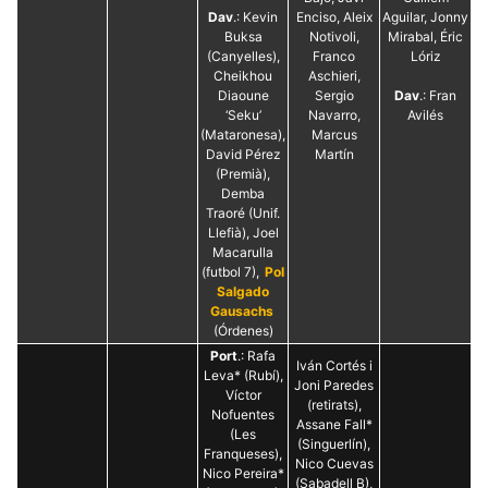
Dav
.: Kevin
Enciso, Aleix
Aguilar, Jonny
Buksa
Notivoli,
Mirabal, Éric
(Canyelles),
Franco
Lóriz
Cheikhou
Aschieri,
Diaoune
Sergio
Dav
.: Fran
‘Seku’
Navarro,
Avilés
(Mataronesa),
Marcus
David Pérez
Martín
(Premià),
Demba
Traoré (Unif.
Llefià), Joel
Macarulla
(futbol 7),
Pol
Salgado
Gausachs
(Órdenes)
Port
.: Rafa
Iván Cortés i
Leva* (Rubí),
Joni Paredes
Víctor
(retirats),
Nofuentes
Assane Fall*
(Les
(Singuerlín),
Franqueses),
Nico Cuevas
Nico Pereira*
(Sabadell B),