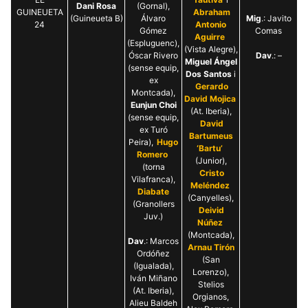
Dani Rosa
(Gornal),
GUINEUETA
Abraham
(Guineueta B)
Álvaro
Mig
.: Javito
24
Antonio
Gómez
Comas
Aguirre
(Espluguenc),
(Vista Alegre),
Óscar Rivero
Dav
.: –
Miguel Ángel
(sense equip,
Dos Santos
i
ex
Gerardo
Montcada),
David Mojica
Eunjun Choi
(At. Iberia),
(sense equip,
David
ex Turó
Bartumeus
Peira),
Hugo
‘Bartu’
Romero
(Junior),
(torna
Cristo
Vilafranca),
Meléndez
Diabate
(Canyelles),
(Granollers
Deivid
Juv.)
Núñez
(Montcada),
Dav
.: Marcos
Arnau Tirón
Ordóñez
(San
(Igualada),
Lorenzo),
Iván Miñano
Stelios
(At. Iberia),
Orgianos,
Alieu Baldeh