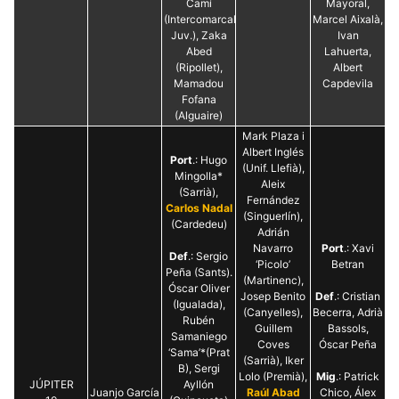
Camí
Mayoral,
(Intercomarcal
Marcel Aixalà,
Juv.), Zaka
Ivan
Abed
Lahuerta,
(Ripollet),
Albert
Mamadou
Capdevila
Fofana
(Alguaire)
Mark Plaza i
Albert Inglés
Port
.: Hugo
(Unif. Llefià),
Mingolla*
Aleix
(Sarrià),
Fernández
Carlos Nadal
(Singuerlín),
(Cardedeu)
Adrián
Navarro
Port
.: Xavi
Def
.: Sergio
‘Picolo’
Betran
Peña (Sants).
(Martinenc),
Óscar Oliver
Josep Benito
Def
.: Cristian
(Igualada),
(Canyelles),
Becerra, Adrià
Rubén
Guillem
Bassols,
Samaniego
Coves
Óscar Peña
‘Sama’*(Prat
(Sarrià), Iker
B), Sergi
Lolo (Premià),
Mig
.: Patrick
JÚPITER
Ayllón
Juanjo García
Raúl Abad
Chico, Álex