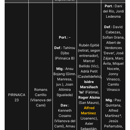
Port
.: Dani
del Río, Jordi
Ledesma
Def
.: David
Cabezas,
Port
.: –
Sofian Grana,
Albert de
Rubén Epitié
Def
.: Tahirou
Verdonces
(retirat, segon
Djibo
‘Dever’, José
entrenador),
(Pirinaica B)
Zájara, Marc
Marcel
Ávila, Miquel
Bellido (Vic),
Mig
.: Ansu
Nocete,
Adrià Petit
Bojang (Gimn.
Jonny
(Castelldefels),
Manresa,
Vinasco,
Isidre
juv.), Joan
Camilo
Marsiñach
Romans
Altimira
Vinasco
‘Isi’
(Fàtima),
PIRINAICA
Carrillo
(Igualada)
Roger Alsina
23
(Vilanova del
Mig
.: Pau
(San Mauro),
Camí)
Dav
.:
Quintana,
Alfred
Kenneth
Alfred
Martínez
Cosano
Martínez*,
(Joanenc),
(Vilanova del
Jesús
Axier
Camí), Arnau
Peñarrubia,
Sebastián,