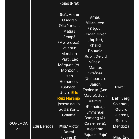
Rojas (Prat)
Def
.: Arnau
Arnau
Cuadras
Villanueva
(Vilafranca),
(Sitges),
Matías
Óscar Oliver
Sempé
(Júpiter),
(Mollerussa),
Khalid
Valentín
Bouadid
Merchán
(Rubí), Deivid
(Prat), Leo
Núñez i
Márquez (At.
Marcos
Monzón),
Ordóñez
Izan
(Guineueta),
Hernández
Jairon
(Sabadell
Port
.: –
Espinosa (San
Juv.),
Éric
Mauro), Joan
Ruiz Naranjo
Def
.: Sergi
Altimira
(sense equip,
Solernou,
(Pirinaica),
ex UE Santa
Gerard
Emmanuel
Coloma)
Cuadras,
Boateng (At.
Sebas
IGUALADA
Castellserà),
Edu Berrocal
Mig
.: Víctor
Mendoza
22
Alejandro
Borrell
Pajurek ‘Paju’
(Juvenil),
Mig
.: Èric