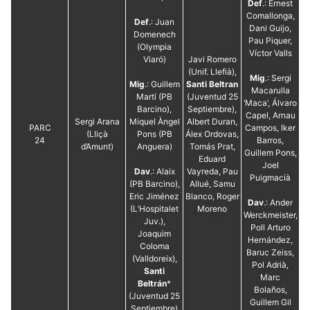
Def
.: Ernest
Comallonga,
Def
.: Juan
Dani Guijo,
Domenech
Pau Piquer,
(Olympia
Víctor Valls
Viaró)
Javi Romero
(Unif. Llefià),
Mig
.: Sergi
Mig
.: Guillem
Santi Beltran
Macarulla
Martí (PB
(Juventud 25
‘Maca’, Álvaro
Barcino),
Septiembre),
Capel, Arnau
Sergi Arana
Miquel Àngel
Albert Duran,
PARC
Campos, Iker
(Lliçà
Pons (PB
Álex Ordovas,
24
Barros,
d’Amunt)
Anguera)
Tomás Prat,
Guillem Pons,
Eduard
Joel
Dav
.: Alaix
Vayreda, Pau
Puigmacià
(PB Barcino),
Allué, Samu
Eric Jiménez
Blanco, Roger
Dav
.: Ander
(L’Hospitalet
Moreno
Werckmeister,
Juv.),
Poll Arturo
Joaquim
Hernández,
Coloma
Baruc Zeiss,
(Valldoreix),
Pol Adrià,
Santi
Marc
Beltrán
*
Bolaños,
(Juventud 25
Guillem Gil
Septiembre)