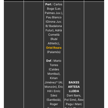
Port
.: Carlos
Boga (Las
Palmas Juv.),
Pau Blanco
(Girona Juv.
B/ Badalona
Futur), Adrià
Cornellà
(Rubí
Athletic),
Oriol Roura
(Palamós)
Def
.: Mario
Torres
(Caldes
Montbui),
Kirian
Jiménez* (At.
BAIXES
Monzón), Éric
ARTESA
Hill i Enric
LLEIDA
Sáez
Dani Ibars,
(Santboià),
Pol Simó, Álex
Roger
Pagu i Marc