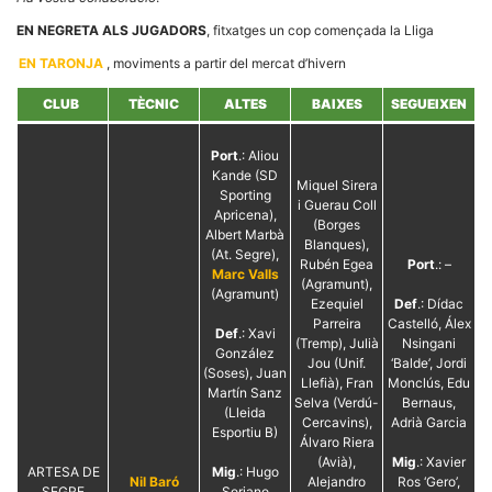
EN NEGRETA ALS JUGADORS
, fitxatges un cop començada la Lliga
EN TARONJA
, moviments a partir del mercat d’hivern
CLUB
TÈCNIC
ALTES
BAIXES
SEGUEIXEN
Necessàries
Aquestes
Port
.: Aliou
cookies no
Kande (SD
són
Miquel Sirera
Sporting
opcionals,
i Guerau Coll
Apricena),
són
(Borges
necessàries
Albert Marbà
Blanques),
per al
(At. Segre),
Rubén Egea
Port
.: –
funcionament
Marc Valls
tècnic de la
(Agramunt),
(Agramunt)
web.
Ezequiel
Def
.: Dídac
Parreira
Castelló, Álex
Def
.: Xavi
(Tremp), Julià
Nsingani
González
Jou (Unif.
‘Balde’, Jordi
Estadístiques
(Soses), Juan
Llefià), Fran
Monclús, Edu
Recopilem
Martín Sanz
dades
Selva (Verdú-
Bernaus,
(Lleida
estadístiques
Cercavins),
Adrià Garcia
Esportiu B)
de manera
Álvaro Riera
anònima d'ús
(Avià),
Mig
.: Xavier
del lloc web
ARTESA DE
Mig
.: Hugo
Nil Baró
Alejandro
Ros ‘Gero’,
per a millorar
SEGRE
Soriano