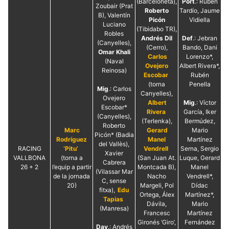
(Barceloneta),
Port
.: Rubén
Zoubair (Prat
Roberto
Tardío, Jaume
B), Valentín
Picón
Vidiella
Luciano
(Tibidabo TR),
Robles
Andrés Dil
Def
.: Jebran
(Canyelles),
(Cerro),
Bando, Dani
Omar Khali
Carlos
Lorenzo*,
(Naval
Ovejero
Albert Rivera*,
Reinosa)
Escobar
Rubén
(torna
Penella
Mig
.: Carlos
Canyelles),
Ovejero
Albert
Mig
.: Víctor
Escobar*
Rivera
García, Iker
(Canyelles),
(Terlenka),
Bermúdez,
Roberto
Marc
Gerard
Mario
Picón* (Badia
Rodríguez
Manel
Martínez
del Vallès),
RACING
‘Pitu’
Vendrell
Serna, Sergio
Xavier
VALLBONA
(torna a
(San Juan At.
Luque, Gerard
Cabrera
26 + 2
l’equip a partir
Montcada B),
Manel
(Vilassar Mar
de la jornada
Nacho
Vendrell*,
C, sense
20)
Margeli, Pol
Dídac
fitxa),
Edu
Ortega, Álex
Martínez*,
Tapias
Dávila,
Mario
(Manresa)
Francesc
Martínez
Gironés ‘Giro’,
Fernández
Dav
.: Andrés