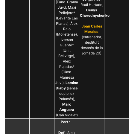
(Fund. Grama
Raúl Hurtado,
Juv.), Maxi
Denys
Pellejero*
Cherednychenko
(Levante Las
Planas), Álex
Joan Carles
Ralo
Morales
(Molletense),
(entrenador,
Iverson
destituït
Guante*
després de la
(Unif.
jornada 20)
Bellvitge),
Aleix
Pujadas*
(Gimn.
Manresa
Juv.),
Lamine
Diaby
(sense
equip, ex
Palamós),
Marc
Anguera
(Can Vidalet)
Port
.: –
Def
.: Aleix