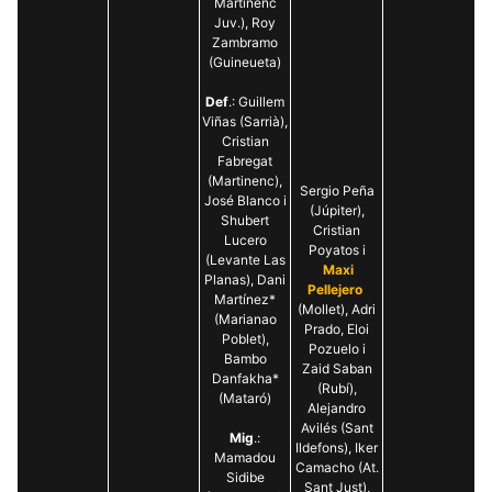
Martinenc
Juv.), Roy
Zambramo
(Guineueta)
Def
.: Guillem
Viñas (Sarrià),
Cristian
Fabregat
(Martinenc),
Sergio Peña
José Blanco i
(Júpiter),
Shubert
Cristian
Lucero
Poyatos i
(Levante Las
Maxi
Planas), Dani
Pellejero
Martínez*
(Mollet), Adri
(Marianao
Prado, Eloi
Poblet),
Pozuelo i
Bambo
Zaid Saban
Danfakha*
(Rubí),
(Mataró)
Alejandro
Avilés (Sant
Mig
.:
Ildefons), Iker
Mamadou
Camacho (At.
Sidibe
Sant Just),