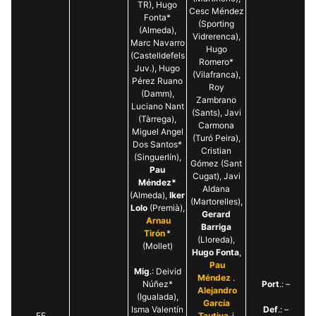
TR), Hugo
Cesc Méndez
Fonta*
(Sporting
(Almeda),
Vidrerenca),
Marc Navarro
Hugo
(Castelldefels
Romero*
Juv.), Hugo
(Vilafranca),
Pérez Ruano
Roy
(Damm),
Zambrano
Luciano Nant
(Sants), Javi
(Tàrrega),
Carmona
Miguel Angel
(Turó Peira),
Dos Santos*
Cristian
(Singuerlín),
Gómez (Sant
Pau
Cugat), Javi
Méndez*
Aldana
(Almeda),
Iker
(Martorelles),
Lolo
(Premià),
Gerard
Arnau
Barriga
Tirón
*
(Lloreda),
(Mollet)
Hugo Fonta
,
Pau
Mig
.: Deivid
Méndez
.
Núñez*
Port
.: –
Alejandro
(Igualada),
García
Isma Valentín
Def
.: –
EE
Tautiva
i