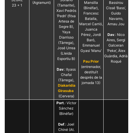
la funcionalitat
(Agramunt)
Mansilla
Bassirou
23 + 1
(Tamarite),
i la seva
(Binéfar),
Cissé ‘Bass’,
Xavi Pedrós
estructura.
Francesc
Guido
‘Pedri’ (fitxa
Batalla,
Navarro,
Artesa de
Marcel Carrió,
Arnau Jou
Segre B),
Juanca
Experiència
Yaya
d'usuari
Pérez, Jordi
Dav
.: Nico
Diarrisso
Alguns
Baró,
Aires, Sergi
(Tàrrega),
components
Emmanuel
Galceran
tècnics del
José Urrea
Gyasi ‘Manu’
‘Peke’, Àlex
nostre lloc web
(Lleida
Guàrdia, Adrià
emmagatzemen
Esportiu B)
dades en el seu
Pau Prior
Roqué
dispositiu que
(entrenador,
Dav
.: Ilyass
permeten que el
destituït
lloc funcioni tan
Chafai
després de la
bé com sigui
(Tàrrega),
jornada 13)
possible. Si
Diakaridia
rebutja
Girasuba
aquestes
(Cervera)
cookies
algunes
Port
.: Víctor
funcionalitats
Sánchez
desapareixeran
(Binéfar)
del lloc web.
Def
.: Joel
Chiné (At.