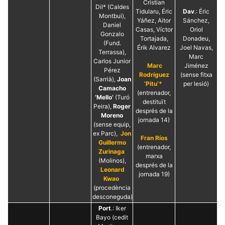
Cristian
Dil* (Caldes
Tidularu, Éric
Dav
.: Éric
Montbui),
Yáñez, Aitor
Sánchez,
Daniel
Casas, Víctor
Oriol
Gonzalo
Tortajada,
Donadeu,
(Fund.
Érik Alvarez
Joel Navas,
Terrassa),
Marc
Carlos Junior
Marc
Jiménez
Pérez
Rodríguez
(sense fitxa
(Sarrià),
Joan
‘Pitu’*
per lesió)
Camacho
(entrenador,
‘Mello’
(Turó
destituït
Peira),
Roger
després de la
Moreno
jornada 14)
(sense equip,
ex Parc),
Jon
Fran Ríos
Guillermo
(entrenador,
Zurinaga
marxa
(Molinos),
després de la
Leonard
jornada 19)
Kwao
(procedència
desconeguda)
Port
.: Iker
Bayo (cedit