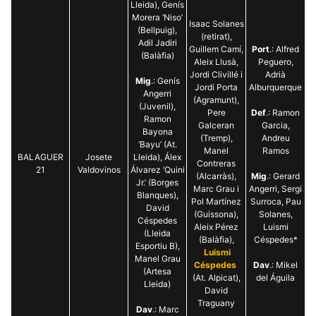
Màrqueting
Lleida), Genís
En compartir
Morera ‘Niso’
els teus
Isaac Solanes
(Bellpuig),
interessos i
(retirat),
Adil Jadiri
comportament
Guillem Camí,
Port
.: Alfred
mentre
(Balàfia)
Aleix Llusà,
Peguero,
navegues pel
Jordi Clivillé i
Adrià
nostre lloc
Mig
.: Genís
web
Jordi Porta
Alburquerque
Angerri
incrementes
(Agramunt),
(Juvenil),
la possibilitat
Pere
Def
.: Ramon
de mirar
Ramon
Galceran
Garcia,
només
Bayona
(Tremp),
Andreu
anuncis,
‘Bayu’ (At.
ofertes i
Manel
Ramos
BALAGUER
Josete
Lleida), Álex
contingut
Contreras
21
Valdovinos
Álvarez ‘Quini
personalitzat.
(Alcarràs),
Mig
.: Gerard
Jr.’ (Borges
Marc Grau i
Angerri, Sergi
Blanques),
Pol Martínez
Surroca, Pau
David
(Guissona),
Solanes,
Céspedes
Aleix Pérez
Luismi
(Lleida
(Balàfia),
Céspedes*
Esportiu B),
Luismi
Manel Grau
Céspedes
Dav
.: Mikel
(Artesa
(At. Alpicat),
del Águila
Lleida)
David
Traguany
Dav
.: Marc