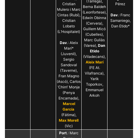
(Tàrrega),
Cristian
Pérez
Berna Baldeh
Mulero i Marc
(Leonfortese),
Cintas (Rubí),
Dav
.: Franc
Edwin Obinna
Cristian
Samaniego,
(Cervera),
Lobato
Dan Etido*
Guillem Micó
(L’Hospitalet)
(Cubelles),
Marc Guliàs
Dav
.: Aleix
(Varea),
Dan
Marí*
Etido
(Juvenil),
(Viladecans),
Sergio
Aleix Marí
Sandoval
(FE At.
(Taverne),
Vilafranca),
Fran Magno
Yarik
(Ascó), Carlos
Toporkov,
‘Chirri’ Monje
Emmanuel
(Penya
Arkoh
Encarnada),
Marcel
García
(Fátima),
Max Morell
(Vic)
Port
.: Marc