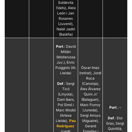
Soldevila
(Valls), Aleix
León i Jan
Rosanes
(Juvenil),
Nabil Jadiri
(Balàfia)
Port
.: David
Millán
(Mollerussa
Juv.), Enric
Puiggrós (At.
Óscar Imaz
Lleida)
(retirat), Jordi
Roca
Def
.: Sergi
(Canonja),
Ticó
Álex Álvarez
(Linyola),
‘Quini Jr.’
Dani Ibars,
(Balaguer),
Pol Simó i
Marc Purroy
Port
.: –
Marc Modol
(Juneda),
(Artesa
Sergi Arroyo
Def
.: Eloi
Lleida),
Pau
(Alguaire),
Gras, Sergi
Rodríguez
Gerard
Quintillà,
(cedit
Torrelles i