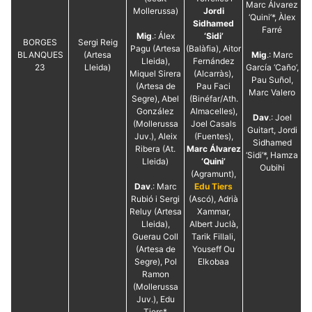
Marc Álvarez
Mollerussa)
Jordi
‘Quini’*, Àlex
Sidhamed
Farré
Mig
.: Álex
‘Sidi’
BORGES
Sergi Reig
Pagu (Artesa
(Balàfia), Aitor
BLANQUES
(Artesa
Mig
.: Marc
Lleida),
Fernández
23
Lleida)
García ‘Caño’,
Miquel Sirera
(Alcarràs),
Pau Suñol,
(Artesa de
Pau Faci
Marc Valero
Segre), Abel
(Binéfar/Ath.
González
Almacelles),
Dav
.: Joel
(Mollerussa
Joel Casals
Guitart, Jordi
Juv.), Aleix
(Fuentes),
Sidhamed
Ribera (At.
Marc Álvarez
‘Sidi’*, Hamza
Lleida)
‘Quini’
Oubihi
(Agramunt),
Dav
.: Marc
Edu Tiers
Rubió i Sergi
(Ascó), Adrià
Reluy (Artesa
Xammar,
Lleida),
Albert Juclà,
Guerau Coll
Tarik Fillali,
(Artesa de
Youseff Ou
Segre), Pol
Elkobaa
Ramon
(Mollerussa
Juv.), Edu
Tiers*