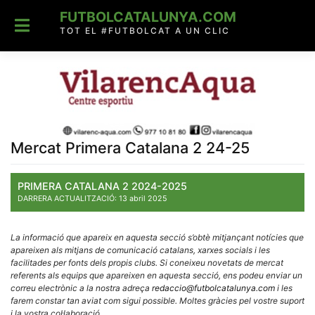
Skip
FUTBOLCATALUNYA.COM
to
content
TOT EL #FUTBOLCAT A UN CLIC
Mercat Primera Catalana 2 24-25
PRIMERA CATALANA 2 2024-2025
DARRERA ACTUALITZACIÓ: 13 abril 2025
La informació que apareix en aquesta secció s’obtè mitjançant notícies que
apareixen als mitjans de comunicació catalans, xarxes socials i les
facilitades per fonts dels propis clubs. Si coneixeu novetats de mercat
referents als equips que apareixen en aquesta secció, ens podeu enviar un
correu electrònic a la nostra adreça
redaccio@futbolcatalunya.com
i les
farem constar tan aviat com sigui possible. Moltes gràcies pel vostre suport
i la vostra col·laboració
.