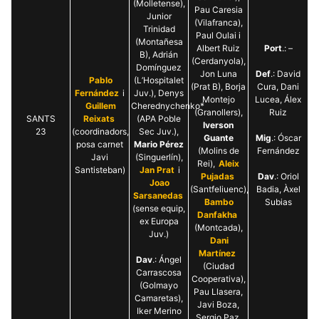
(Molletense),
Pau Caresia
Junior
(Vilafranca),
Trinidad
Paul Oulai i
(Montañesa
Albert Ruiz
Port
.: –
B), Adrián
(Cerdanyola),
Domínguez
Jon Luna
Def
.: David
Pablo
(L’Hospitalet
(Prat B), Borja
Cura, Dani
Fernández
i
Juv.), Denys
Montejo
Lucea, Álex
Guillem
Cherednychenko*
(Granollers),
Ruiz
SANTS
Reixats
(APA Poble
Iverson
23
(coordinadors,
Sec Juv.),
Guante
Mig
.: Óscar
posa carnet
Mario Pérez
(Molins de
Fernández
Javi
(Singuerlín),
Rei),
Aleix
Santisteban)
Jan Prat
i
Pujadas
Dav
.: Oriol
Joao
(Santfeliuenc),
Badia, Àxel
Sarsanedas
Bambo
Subias
(sense equip,
Danfakha
ex Europa
(Montcada),
Juv.)
Dani
Martínez
Dav
.: Ángel
(Ciudad
Carrascosa
Cooperativa),
(Golmayo
Pau Llasera,
Camaretas),
Javi Boza,
Iker Merino
Sergio Paz,