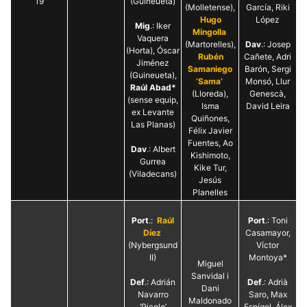
19
(Guineueta)
(Molletense),
García, Riki
Hugo
López
Mig
.: Iker
Mingolla
Vaquera
(Martorelles),
Dav
.: Josep
(Horta), Óscar
Rubén
Cañete, Adri
Jiménez
Samaniego
Barón, Sergi
(Guineueta),
‘Sama’
Monsó, Llur
Raúl Abad*
(Lloreda),
Genescà,
(sense equip,
Isma
David Leira
ex Levante
Quiñones,
Las Planas)
Félix Javier
Fuentes, Ao
Dav
.: Albert
Kishimoto,
Gurrea
Kike Tur,
(Viladecans)
Jesús
Planelles
Port
.:
Raúl
Port
.: Toni
Díez
Casamayor,
(Nybergsund
Víctor
II)
Montoya*
Miguel
Sanvidal i
Def
.: Adrián
Def
.: Adrià
Dani
Navarro
Saro, Max
Maldonado
‘Picolo’
Espígol, Álex