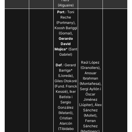
(Alguaire)
Port
.: Toni
Reche
(Portmany),
Koosh Bariggi
(Gornal),
Gerardo
David
Mojica
* (Sant
Gabriel)
Raúl López
Def
.: Gerard
(Granollers),
Barriga*
Anouar
(Lloreda),
Ibrahman
Giles Otokoré
(Montañesa),
(Fund. Franck
Sergi Ayllón i
Kessié), Iker
Óscar
Batista i
Jiménez
Sergio
(Júpiter), Álex
González
Sánchez
(Mataró),
(Mollet),
Cristian
Ferran
Alarcón
Sánchez
(Tibidabo
(Martinenc),