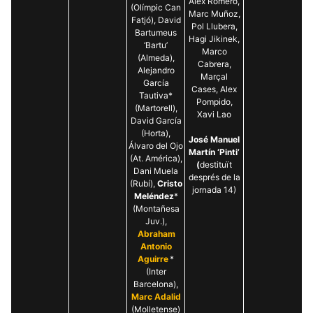
Alex Romero,
(Olímpic Can
Marc Muñoz,
Fatjó), David
Pol Llubera,
Bartumeus
Hagi Jikinek,
‘Bartu’
Marco
(Almeda),
Cabrera,
Alejandro
Marçal
García
Cases, Alex
Tautiva*
Pompido,
(Martorell),
Xavi Lao
David García
(Horta),
José Manuel
Álvaro del Ojo
Martín ‘Pinti’
(At. América),
(
destituït
Dani Muela
després de la
(Rubí),
Cristo
jornada 14)
Meléndez
*
(Montañesa
Juv.),
Abraham
Antonio
Aguirre
*
(Inter
Barcelona),
Marc Adalid
(Molletense)