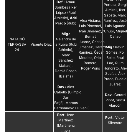
Def
.: Arnau
Pertusa, Sergi
Sorribes i Iker
Almirall, Iker
López (Rubí
Sabaté, Marc
Athletic),
Adri
Alex Viciana,
Ramírez, José
Prado
(Rubí)
Luis Pimentel,
Luis Aguado
Iván Jiménez,
‘Chupi’, Miquel
Mig
.:
Bernat
Callao
NATACIÓ
Alejandro de
Juárez, Cristian
TERRASSA
Vicente Díaz
la Rubia (Rubí
Jiménez, Gerard
Mig
.: Kevin
24
Athletic),
Ramírez, Óscar
Gómez, Pol
Marc
Morales, Oriol
Bello, Raúl
Sánchez
Romero,
Lao, Quim
(Jàbac),
Roger Pons
Honorato, Álex
Damià Bosch
Sucías, Álex
(Balàfia)
Prado, Eudald
Juárez
Dav
.: Álex
Cabello (Olímpic
Dav
.: Gerard
Dan
Piñot, Siscu
Fatjó), Marcos
Alarcón
Barrionuevo (Juvenil)
Port
.: Izan
Port
.: Víctor
Martínez
Silvestre
(Martinenc
Juv.)