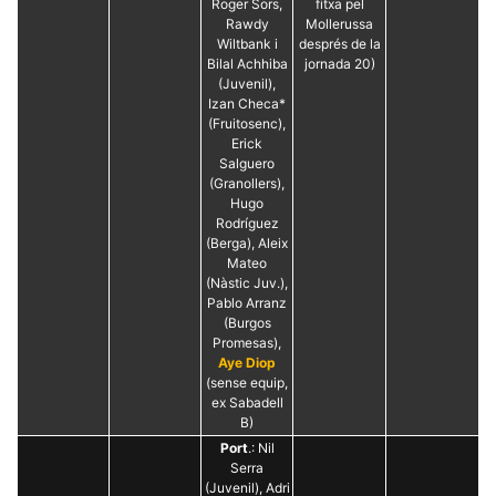
Roger Sors,
fitxa pel
Rawdy
Mollerussa
Wiltbank i
després de la
Bilal Achhiba
jornada 20)
(Juvenil),
Izan Checa*
(Fruitosenc),
Erick
Salguero
(Granollers),
Hugo
Rodríguez
(Berga), Aleix
Mateo
(Nàstic Juv.),
Pablo Arranz
(Burgos
Promesas),
Aye Diop
(sense equip,
ex Sabadell
B)
Port
.: Nil
Serra
(Juvenil), Adri