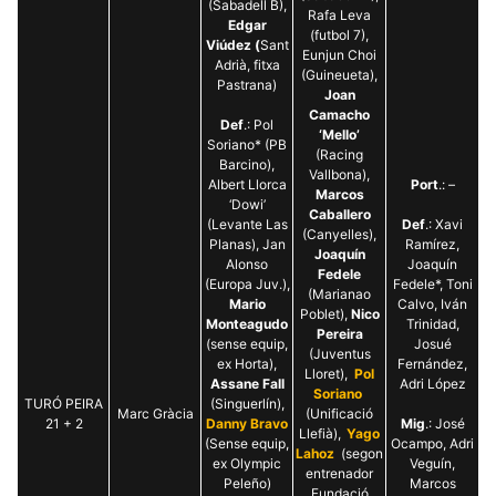
(Sabadell B),
Rafa Leva
Edgar
(futbol 7),
Viúdez (
Sant
Eunjun Choi
Adrià, fitxa
(Guineueta),
Pastrana)
Joan
Camacho
Def
.: Pol
‘Mello’
Soriano* (PB
(Racing
Barcino),
Vallbona),
Albert Llorca
Port
.: –
Marcos
‘Dowi’
Caballero
(Levante Las
Def
.: Xavi
(Canyelles),
Planas), Jan
Ramírez,
Joaquín
Alonso
Joaquín
Fedele
(Europa Juv.),
Fedele*, Toni
(Marianao
Mario
Calvo, Iván
Poblet),
Nico
Monteagudo
Trinidad,
Pereira
(sense equip,
Josué
(Juventus
ex Horta),
Fernández,
Lloret),
Pol
Assane Fall
Adri López
Soriano
TURÓ PEIRA
(Singuerlín),
Marc Gràcia
(Unificació
21 + 2
Danny Bravo
Mig
.: José
Llefià),
Yago
(Sense equip,
Ocampo, Adri
Lahoz
(segon
ex Olympic
Veguín,
entrenador
Peleño)
Marcos
Fundació