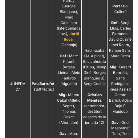
Purroy
(Borges
Port
.: Pol
Blanques),
Culleré
Marc
Caballero
Def
.: Sergi
(Intercomarcal
Lluís, Carles
Juv.),
Jordi
Farrando,
Roca
David Cusiné,
(Canonja)
Joel Roura,
Hadi Issaka
Ramon Sans,
Def
.: Marc
(At. Alpicat),
Marc Orteu
Pifarré
Eric Lahuerta
(Artesa
(L’Albi), Josep
Mig
.: Gerard
Lleida), Aleix
Giné (Borges
Barrufet,
Fadurdo
Blanques B),
Santi
JUNEDA
Pau Barrufet
(Alguaire)
Sergi Codina
Rodríguez,
27
(staff tècnic)
Reda Assiad,
Mig
.: Mateu
Cristian
Gerard
Cabal (Atlètic
Méndez
Barrull, Adam
Segre),
(entrenador,
Baja El
Thomas
destituït
Majdoubi
Coker
després de la
(Altorricón)
jornada 12)
Dav
.: Oriol
Masbernat
Dav
.: Marc
‘Tuto’, Toni