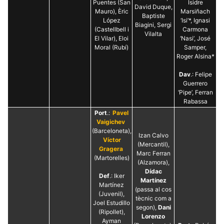
Puentes (San
Isidre
David Duque,
Mauro), Èric
Marsiñach
Baptiste
López
‘Isi’*, Ignasi
Biagini, Sergi
(Castellbell i
Carmona
Vilalta
El Vilar), Eloi
‘Nasi’, José
Moral (Rubí)
Samper,
Roger Alsina*
Dav
.: Felipe
Guerrero
‘Pipe’, Ferran
Rabassa
Port
.:
Pavel
Vaigichev
(Barceloneta),
Izan Calvo
Víctor
(Mercantil),
Gragera
Marc Ferran
(Martorelles)
(Alzamora),
Dídac
Def
.: Iker
Martínez
Martínez
(passa al cos
(Juvenil),
tècnic com a
Joel Estudillo
segon),
Dani
(Ripollet),
Lorenzo
Ayman