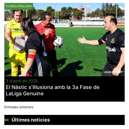
FUTBOLCATALUNYA
3 d'abril de 2025
El Nàstic s’il·lusiona amb la 3a Fase de
LaLiga Genuine
Navegació
Entrades anteriors
d'entrades
Últimes notícies