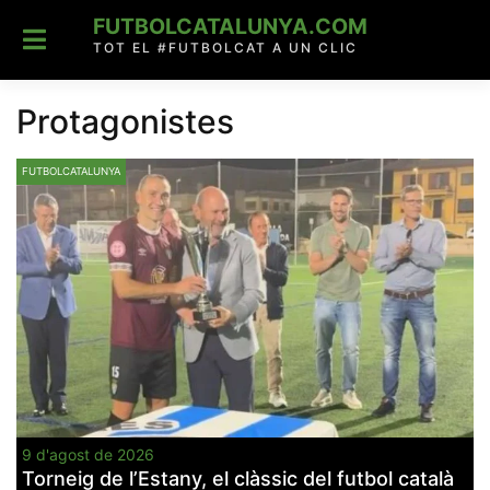
Skip
FUTBOLCATALUNYA.COM
to
content
TOT EL #FUTBOLCAT A UN CLIC
Protagonistes
FUTBOLCATALUNYA
9 d'agost de 2026
Torneig de l’Estany, el clàssic del futbol català