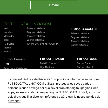
FUTBOLCATALUNYA.COM
Inici
Primera catalana
Futbol Amateur
Notícies
Segona catalana
Primera catalana
Marcador
Tercera catalana
Segona catalana
Taller
Quarta catalana
Tercera catalana
F. d'Estiu
Juvenil Div. d'honor Grup 3A
Quarta catalana
Mercat
Podcast
Futbol Juvenil
Futbol Base
Futbol Femení
FCF
Divisió d'Honor
Futbol Cadet
Liga Nacional
Futbol Infantil
Seleccions Catalanes
Territorials
Futbol Aleví
Entrenadors
Futbol Prebenjamí
Àrbitres
La present 'Política de Privacitat' proporciona informació sobre com
Temes Federatius
FUTBOLCATALUNYA.COM utilitza i protegeix les seves dades
Futbol Catalunya
Especials
personals quan navega per qualsevol propietat digital (pàgines web,
Promocions
apps, xarxes socials…) que pertanyi a FUTBOLCATALUNYA, així com
Copa Catalunya Absoluta 2019
Sortejos
Copa del Rei 2019 - 2020
dels drets que li assisteixen referent a això.
Llegir la nostra política de
Participació
Copa RFEF 2019 - 2020
privacitat
Copa Catalunya Amateur 2019