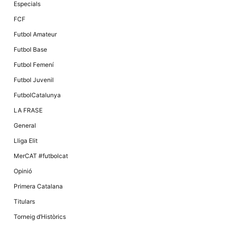
Especials
FCF
Futbol Amateur
Futbol Base
Futbol Femení
Futbol Juvenil
FutbolCatalunya
LA FRASE
General
Lliga Elit
MerCAT #futbolcat
Opinió
Primera Catalana
Titulars
Torneig d’Històrics