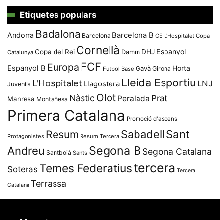
Etiquetes populars
Badalona
Andorra
Barcelona B
Barcelona
CE L'Hospitalet
Copa
Cornellà
Espanyol
Copa del Rei
Damm
DHJ
Catalunya
FCF
Europa
Espanyol B
Horta
Gavà
Girona
Futbol Base
Lleida Esportiu
L'Hospitalet
LNJ
Llagostera
Juvenils
Olot
Nàstic
Prat
Peralada
Manresa
Montañesa
Primera Catalana
Promoció d'ascens
Resum
Sabadell
Sant
Protagonistes
Resum Tercera
Segona B
Andreu
Segona Catalana
Santboià
Sants
tercera
Temes Federatius
Soteras
Tercera
Terrassa
Catalana