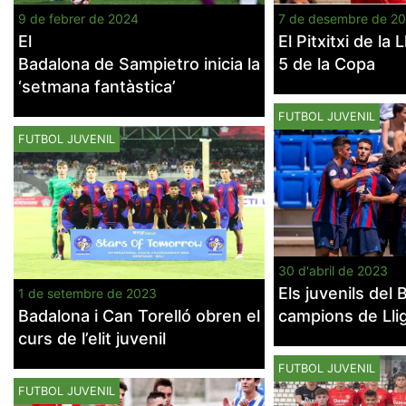
9 de febrer de 2024
7 de desembre de 2
El
El Pitxitxi de la 
Badalona de Sampietro inicia la
5 de la Copa
‘setmana fantàstica’
FUTBOL JUVENIL
FUTBOL JUVENIL
30 d'abril de 2023
Els juvenils del 
1 de setembre de 2023
Badalona i Can Torelló obren el
campions de Lli
curs de l’elit juvenil
FUTBOL JUVENIL
FUTBOL JUVENIL