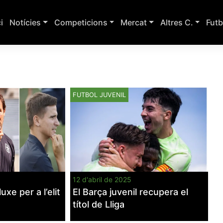
ci
Notícies
Competicions
Mercat
Altres C.
Futb
FUTBOL JUVENIL
12 d'abril de 2025
xe per a l’elit
El Barça juvenil recupera el
títol de Lliga