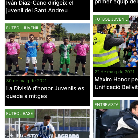
primer equip del
Iván Díaz-Cano dirigeix el
juvenil del Sant Andreu
FUTBOL JUVENIL
FUTBOL JUVENIL
22 de maig de 2021
Màxim Honor per
30 de maig de 2021
Unificació Bellvi
La Divisió d’honor Juvenils es
queda a mitges
ENTREVISTA
FUTBOL BASE