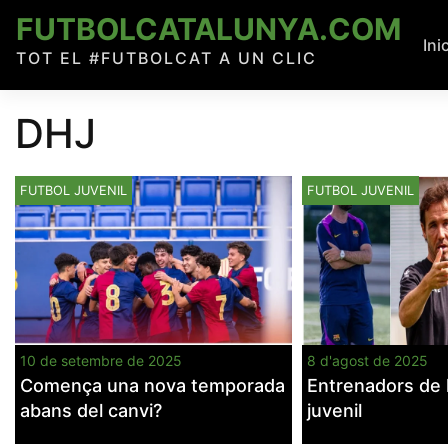
Skip
FUTBOLCATALUNYA.COM
to
Ini
TOT EL #FUTBOLCAT A UN CLIC
content
DHJ
Navegació
Entrades anteriors
FUTBOL JUVENIL
FUTBOL JUVENIL
d'entrades
10 de setembre de 2025
8 d'agost de 2025
Comença una nova temporada
Entrenadors de lu
abans del canvi?
juvenil