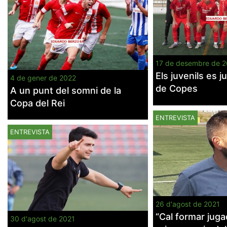
17 de desembre de 2
Els juvenils es 
4 de gener de 2022
de Copes
A un punt del somni de la
Copa del Rei
ENTREVISTA
ENTREVISTA
26 d'agost de 2021
“Cal formar juga
30 d'agost de 2021