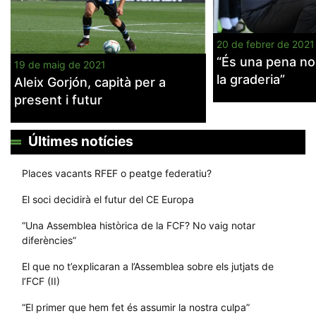
20 de febrer de 2021
“És una pena no
19 de maig de 2021
la graderia”
Aleix Gorjón, capità per a
present i futur
Últimes notícies
Places vacants RFEF o peatge federatiu?
El soci decidirà el futur del CE Europa
“Una Assemblea històrica de la FCF? No vaig notar
diferències”
El que no t’explicaran a l’Assemblea sobre els jutjats de
l’FCF (II)
“El primer que hem fet és assumir la nostra culpa”