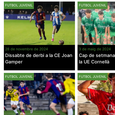
FUTBOL JUVENIL
FUTBOL JUVENIL
28 de novembre de 2024
3 de maig de 2024
Dissabte de derbi a la CE Joan
Cap de setmana 
Gamper
la UE Cornellà
FUTBOL JUVENIL
FUTBOL JUVENIL