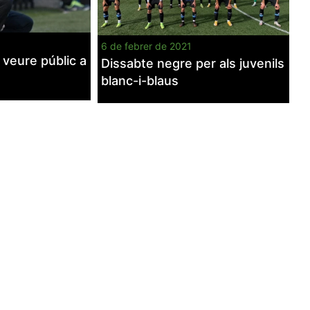
6 de febrer de 2021
 veure públic a
Dissabte negre per als juvenils
blanc-i-blaus