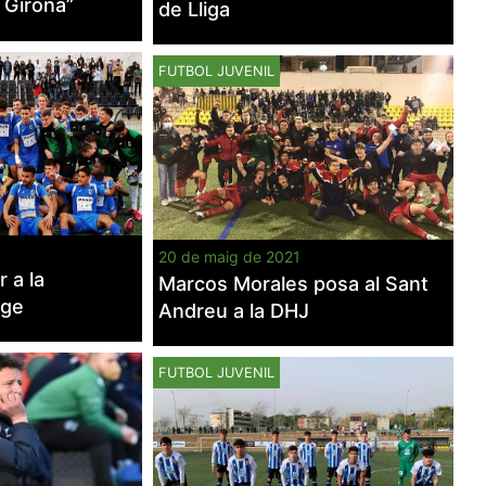
 Girona”
de Lliga
mentre
navegues pel
nostre lloc
web
FUTBOL JUVENIL
incrementes la
possibilitat de
mirar només
anuncis,
ofertes i
contingut
personalitzat.
20 de maig de 2021
 a la
Marcos Morales posa al Sant
tge
Andreu a la DHJ
FUTBOL JUVENIL