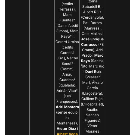
(torna
(cedits
Sabadell B),
Terrassa),
Albert Ruiz
Marc
(Cerdanyola),
Fuentes*
Pau Darbra
(Damm/cedit
(Manresa),
Girona), Marc
Oriol Molins i
Rayo* i
José Enrique
Gerard Urbina
Carrasco
(FE
(cedits
Grama), Adri
Cornellà
Prado i
Marc
Juv.), Nacho
Rayo
(Sants),
Bonet*
Ñito, Marc Río
(Damm),
i
Dani Ruiz
Arnau
(Vilassar
Cuadras*
Mar), Álvaro
(Igualada),
García
Adrián Vico*
(Llagostera),
(Les
Guillem Pujol
Franqueses),
(L’Hospitalet),
Adri Montoro
Suaibo
(sense equip,
Sanneh
ex
(Figueres),
Montañesa),
Víctor
Víctor Díaz
i
Morales
Albert Vega