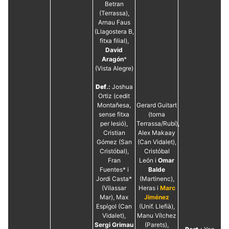
Betran
(Terrassa),
Arnau Faus
(Llagostera B,
fitxa filial),
David
Aragón
*
(Vista Alegre)
Def
.:
Joshua
Ortiz (cedit
Montañesa,
Gerard Guitart
sense fitxa
(torna
per lesió),
Terrassa/Rubí),
Cristian
Alex Makaay
Gómez (San
(Can Vidalet),
Cristóbal),
Cristóbal
Fran
León i
Omar
Fuentes* i
Balde
Jordi Casta*
(Martinenc),
(Vilassar
Heras i
Marc
Mar), Max
Jiménez
Espígol (Can
(Unif. Llefià),
Vidalet),
Manu Vílchez
Sergi Grimau
(Parets),