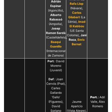
Màrqueting
Adrián
Rafa Llop
En compartir
Espinar
els teus
(Náxara),
(Agoncillo),
interessos i
Carlos
Alberto
comportament
Gilabert
(La
mentre
Rabassó
Sénia),
Imad
navegues pel
(Ampolla),
El Kabbou
nostre lloc
Josep
web
(UE Santa
Ramon Sardà
incrementes
Coloma)
, Jani
(Castelldefels),
la possibilitat
Roca
,
Enric
de mirar
Baaqui
Bernat
només
Guanillo
anuncis,
(Internacional
ofertes i
de Zamora)
contingut
personalitzat.
Port
.: David
Moreno
(Juvenil)
Def
.: Joan
Cervós (Prat),
Carles
Gallardo
‘Gallo’
Port
.:
Adri
(Figueres),
Jaume
Valle, Álex
David
Aparicio
Romero
Soriano
(Vista Alegre),