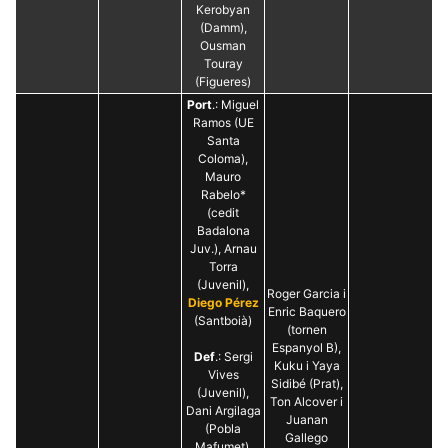
Kerobyan
(Damm),
Ousman
Touray
(Figueres)
Port
.: Miguel
Ramos (UE
Santa
Coloma),
Mauro
Rabelo*
(cedit
Badalona
Juv.), Arnau
Torra
(Juvenil),
Roger Garcia i
Diego Pérez
Enric Baquero
(Santboià)
(tornen
Espanyol B),
Def
.: Sergi
Kuku i Yaya
Vives
Sidibé (Prat),
(Juvenil),
Ton Alcover i
Dani Argilaga
Juanan
(Pobla
Gallego
Mafumet),