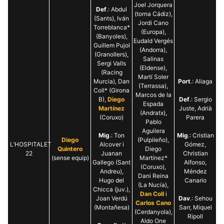
Joel Jorquera
Def
.: Abdul
(torna Cádiz),
(Sants), Iván
Jordi Cano
Torreblanca*
(Europa),
(Banyoles),
Eudald Vergés
Guillem Pujol
(Andorra),
(Granollers),
Salinas
Sergi Valls
(Eldense),
(Racing
Martí Soler
Murcia), Dan
Port
.: Aliaga
(Terrassa),
Coll* (Girona
Marcos de la
B),
Diego
Def
.: Sergio
Espada
Martínez
Juste, Adrià
(Andratx),
(Coruxo)
Parera
Pablo
Aguilera
Mig
.: Ton
Mig
.: Cristian
Diego
(Pulpileño),
L’HOSPITALET
Alcover i
Gómez,
Quintero
Diego
22
Juanan
Christian
(sense equip)
Martínez*
Gallego (Sant
Alfonso,
(Coruxo),
Andreu),
Méndez
Dani Reina
Hugo del
Canario
(La Nucía),
Chicca (juv.),
Dan Coll
i
Joan Verdú
Dav
.: Sehou
Carlos Cano
(Montañesa)
Sarr, Miquel
(Cerdanyola),
Ripoll
Aldo One