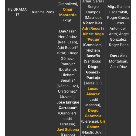
Arnau Serra i
(Granollers),
Sergio
Mig
.: Guillem
FE GRAMA
Omar
Juanma Pons
Campos
Escarrabill,
17
Monterde
(Masnou),
Roger Garcia,
(Prat)
Víctor Díaz
,
Lucas
Adri Recort
i
Antonicelli
Dav
.: Fran
Albert Vega
‘Anto’, Ángel
Hernández
‘Peque
‘
González,
(Real Jaén),
(Granollers),
Roger Peris
Adri Recort*
Hicham
(Prat), Diego
Benafia
Dav
.: Álex
Gómez-
(Santboià),
Montalbán,
Pantoja*
Diego
Aleix Díaz
(Lusitano),
Gómez-
Hicham
Pantoja
Benafia*
(Jerez CF),
(Nàstic Juv.),
Lucas
Uri Gómez*
Álvarez
(Juvenil),
(cedit
José Enrique
Masnou),
Carrasco*
Diego
(Granollers,
Cabezola
cedit
(Llerense),
Uri
Terrassa),
Gómez
Javi Solsona
(Nàstic Juv.),
(Europa)