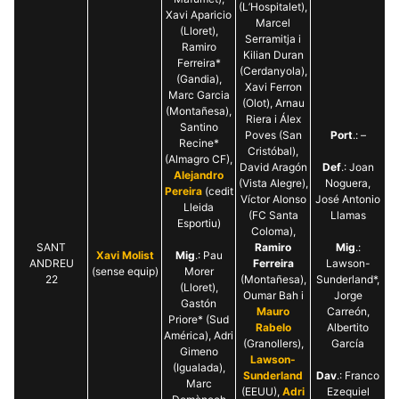
(L’Hospitalet),
Xavi Aparicio
Marcel
(Lloret),
Serramitja i
Ramiro
Kilian Duran
Ferreira*
(Cerdanyola),
(Gandia),
Xavi Ferron
Marc Garcia
(Olot), Arnau
(Montañesa),
Riera i Álex
Santino
Poves (San
Port
.: –
Recine*
Cristóbal),
(Almagro CF),
David Aragón
Def
.: Joan
Alejandro
(Vista Alegre),
Noguera,
Pereira
(cedit
Víctor Alonso
José Antonio
Lleida
(FC Santa
Llamas
Esportiu)
Coloma),
SANT
Ramiro
Mig
.:
Xavi Molist
Mig
.: Pau
ANDREU
Ferreira
Lawson-
(sense equip)
Morer
22
(Montañesa),
Sunderland*,
(Lloret),
Oumar Bah i
Jorge
Gastón
Mauro
Carreón,
Priore* (Sud
Rabelo
Albertito
América), Adri
(Granollers),
García
Gimeno
Lawson-
(Igualada),
Sunderland
Dav
.: Franco
Marc
(EEUU),
Adri
Ezequiel