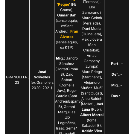
(Terrassa),
‘Peque’
(FE
Eloi
Grama),
Zamorano i
Oumar Bah
Marc Gelmà
(sense equip,
(Peralada),
exSant
Dani Muela
Andreu),
Fran
(Guineueta),
Álvarez
Max Llovera
(sense equip,
(San
ex KTP)
Cristóbal),
Arnau
Mig
.:
Jandro
Campeny
Sánchez
Port
.: –
(Europa),
(Horta/Girona
José
Marc Priego
B), Zaid
Def
.: –
GRANOLLERS
Solivelles
(Martinenc),
Saban
23
(ex Granollers
Alejandro
(Cornellà
Mig
.: –
2020-2021)
Muñoz ‘Muñi’
Juv.), Roger
(Sant Cugat),
Garcia (Sant
Dav
.: –
Alieu Baldeh
Andreu/Espanyol
(Mollet)
, Joel
B), Gerard
Luna
(Rubí),
Marquillas
Albert Morral
(UD
(torna
Logroñés),
Sabadell B),
Isaac Serna*
Adrián Vico
(Sabadell