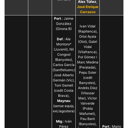
Álex Túñez
,
José Enrique
Carrasco
Port
.: Jaime
González
Ivan Vidal
(Girona B)
(Rapitenca),
Oriol Ayala
Def
.: Ale
(Olot), Gabri
Montoro*
Vidal
(Juvenil), Nil
(Vilafranca),
Congost
Pol Gómez i
(Banyoles),
Marc Medina
Carlos García
(Peralada),
(Santfeliuenc),
Pepu Soler
José Alberto
(cedit
Germán (Vic),
Banyoles),
Toni Gamell
Andrés Díez
(cedit Costa
(Vilassar
Brava),
Mar), Víctor
Maynau
Valverde
(sense equip,
(Pobla
exLlagostera)
Mafumet),
Pau Baró
Mig
.: Iván
(Banyoles),
Pérez
Port
.: Mario