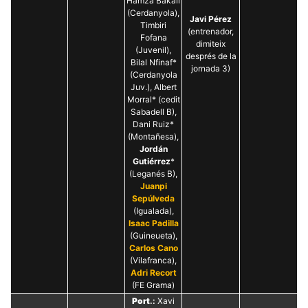
Hamza Bakali
(Cerdanyola),
Javi Pérez
Timbiri
(entrenador,
Fofana
dimiteix
(Juvenil),
després de la
Bilal Nfinaf*
jornada 3)
(Cerdanyola
Juv.), Albert
Morral* (cedit
Sabadell B),
Dani Ruiz*
(Montañesa),
Jordán
Gutiérrez
*
(Leganés B),
Juanpi
Sepúlveda
(Igualada),
Isaac Padilla
(Guineueta),
Carlos Cano
(Vilafranca),
Adri Recort
(FE Grama)
Port
.:
Xavi