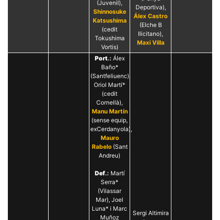
(Juvenil),
Deportiva),
Shinnosuke
Álex Castro
Katsushima
(Elche B
(cedit
Ilicitano),
Tokushima
Maxi Villa
Vortis)
Port
.:
Álex
Baño*
(Santfeliuenc),
Oriol Martí*
(cedit
Cornellà),
Manu Martín
(sense equip,
exCerdanyola),
Mauro
Rabelo
(Sant
Andreu)
Def
.:
Martí
Serra*
(Vilassar
Mar), Joel
Luna* i Marc
Sergi Altimira
Muñoz