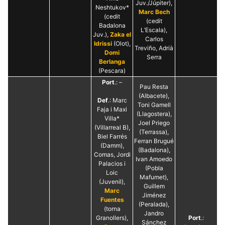
Juv./Júpiter),
Neshtukov*
Marc Bech
(cedit
(cedit
Badalona
L’Escala),
Juv.),
Zaka el
Carlos
Idrissi
(Olot),
Treviño, Adrià
Domi
Serra
Berlanga
(Pescara)
Port
.: –
Pau Resta
(Albacete),
Def
.: Marc
Toni Gamell
Faja i Maxi
(Llagostera),
Villa*
Joel Priego
(Villarreal B),
(Terrassa),
Biel Farrés
Ferran Brugué
(Damm),
(Badalona),
Comas, Jordi
Ivan Amoedo
Palacios i
(Pobla
Loic
Mafumet),
(Juvenil),
Guillem
Marc
Jiménez
Fuentes
(Peralada),
(torna
Jandro
Granollers),
Port
.:
Sánchez