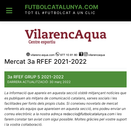
Skip
FUTBOLCATALUNYA.COM
to
content
TOT EL #FUTBOLCAT A UN CLIC
Mercat 3a RFEF 2021-2022
3a RFEF GRUP 5 2021-2022
DARRERA ACTUALITZACIÓ: 30 març 2022
La informació que apareix en aquesta secció s’obtè mitjançant notícies que
es publiquen als mitjans de comunicació catalans, xarxes socials i les
facilitades per fonts dels propis clubs. Si coneixeu novetats de mercat
referents als equips que apareixen en aquesta secció, ens podeu enviar un
correu electrònic a la nostra adreça
redaccio@futbolcatalunya.com
i les
farem constar tan aviat com sigui possible. Moltes gràcies pel vostre suport
i la vostra col·laboració.