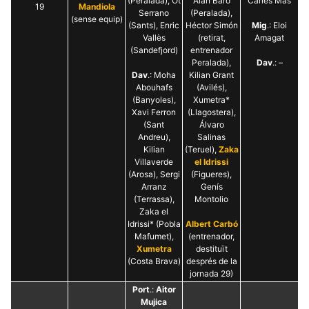
(Peralada), Ot
Alan Baró
Carles Mas
19
Mandiola
Serrano
(Peralada),
(sense equip)
(Sants), Enric
Héctor Simón
Mig
.: Eloi
Vallès
(retirat,
Amagat
(Sandefjord)
entrenador
Peralada),
Dav
.: –
Dav
.: Moha
Kilian Grant
Abouhafs
(Avilés),
(Banyoles),
Xumetra*
Xavi Ferron
(Llagostera),
(Sant
Álvaro
Andreu),
Salinas
Kilian
(Teruel),
Zaka
Villaverde
el Idrissi
(Arosa), Sergi
(Figueres),
Arranz
Genís
(Terrassa),
Montolio
Zaka el
Idrissi* (Pobla
Albert Carbó
Mafumet),
(entrenador,
Xumetra
destituït
(Costa Brava)
després de la
jornada 29)
Port
.:
Aitor
Mujica