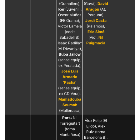
(Granollers),
(Gavà),
David
Iker (Juvenil),
Aragón
(At.
Óscar Muñoz
Porcuna),
(FE Grama),
Jordi Casta
Víctor Lamela
(Palamós),
(cedit
Eric Simó
Sabadell B),
(Vic),
Nil
Isaac Padilla*
Puigmacià
(Al Diwaniya),
Buba Jallow
(sense equip,
ex Peralada),
José Luis
Armario
‘Pacha’
(sense equip,
ex CD Vera),
Mamadouba
Soumah
(Mollerussa)
Port
.: Nil
Álex Felip (El
Torreguitart
Ejido), Alex
(torna
Ruiz (torna
Montañesa)
Barcelona B),