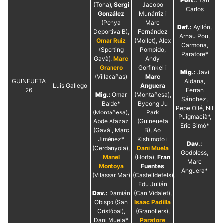
Port
.:
Yan
(Tona),
Sergi
Jacobo
Carlos
González
Munárriz i
(Penya
Marc
Def
.:
Ayllón,
Deportiva B),
Fernández
Arnau Pou,
Omar Ruiz
(Mollet), Álex
Carmona,
(Sporting
Pompido,
Paratore*
Gavà),
Marc
Andy
Granero
Gorfinkel
i
Mig
.:
Javi
(Villacañas)
Marc
GUINEUETA
Aldana,
Luis Gallego
Anguera
26
Ferran
Mig
.:
Omar
(Montañesa),
Sánchez,
Balde*
Byeong Ju
Pepe Ollé, Nil
(Montañesa),
Park
Puigmacià*,
Abde Afazaz
(Guineueta
Eric Simó*
(Gavà), Marc
B), Ao
Jiménez*
Kishimoto i
Dav
.:
(Cerdanyola),
Dani Muela
Godbless,
Manel
(Horta),
Fran
Marc
Montoya
Fuentes
Anguera*
(Vilassar Mar)
(Castelldefels),
Edu Julián
Dav
.:
Damián
(Can Vidalet),
Obispo (San
Isaac Padilla
Cristóbal),
(Granollers),
Dani Muela*
Paratore