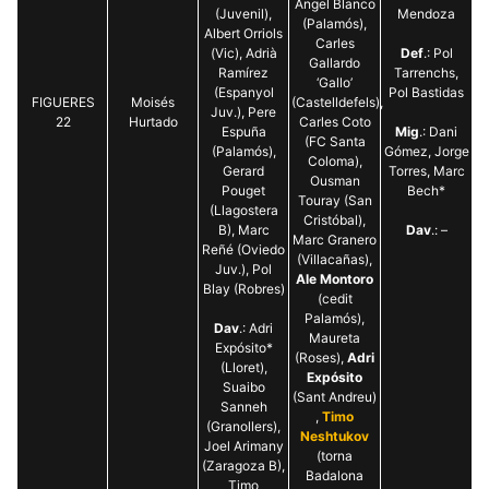
Ángel Blanco
(Juvenil),
Mendoza
(Palamós),
Albert Orriols
Carles
(Vic), Adrià
Def
.: Pol
Gallardo
Ramírez
Tarrenchs,
‘Gallo’
(Espanyol
Pol Bastidas
FIGUERES
Moisés
(Castelldefels),
Juv.), Pere
22
Hurtado
Carles Coto
Espuña
Mig
.: Dani
(FC Santa
(Palamós),
Gómez, Jorge
Coloma),
Gerard
Torres, Marc
Ousman
Pouget
Bech*
Touray (San
(Llagostera
Cristóbal),
B), Marc
Dav
.: –
Marc Granero
Reñé (Oviedo
(Villacañas),
Juv.), Pol
Ale Montoro
Blay (Robres)
(cedit
Palamós),
Dav
.: Adri
Maureta
Expósito*
(Roses),
Adri
(Lloret),
Expósito
Suaibo
(Sant Andreu)
Sanneh
,
Timo
(Granollers),
Neshtukov
Joel Arimany
(torna
(Zaragoza B),
Badalona
Timo