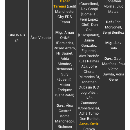
Oscar
Jonathan
(Granollers),
Tarensi
(cedit
Morilla, Lluc
Álex Gonpi
Manchester
Matas
(Cornellà),
City EDS
Ferri López
Team)
Def
.: Éric
(Olot), Dan
Monjonell,
Coll
Mig
.: Arnau
Sergi Benítez
GIRONA B
(L’Hospitalet),
Àxel Vizuete
Ortiz*
24
Jaime
(Peralada),
Mig
.: Àlex
González
Ricard Artero,
Sala
(Figueres),
Nil Sauret,
Álex Pachón
Adrià
Dav
.: Gabri
(Las Palmas
Méndez,
Martínez, Pau
At.), Jofre
Richmond i
Víctor,
Cherta
Suly
Dawda, Adrià
(Mirandés B),
(Juvenil),
Gené
Jonathan
Mateo
Dubasin (UD
Enríquez
Logroñés),
(Sant Rafel)
Iván
Zamorano
Dav
.: Álex
(Constancia),
Castro*
Adrià Turmo
(torna
(Don Benito),
Manchego),
Arnau Ortiz
Richmon
(Penya