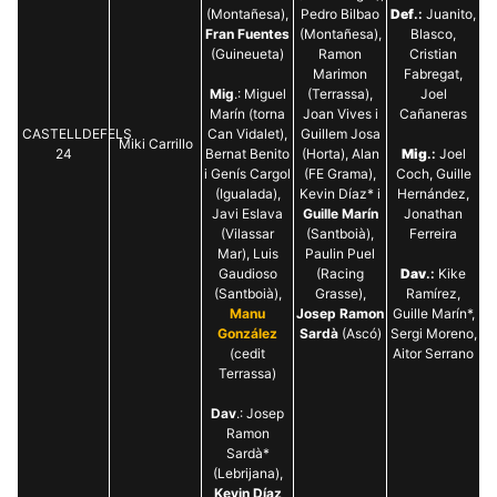
(Montañesa),
Pedro Bilbao
Def
.:
Juanito,
Fran Fuentes
(Montañesa),
Blasco,
(Guineueta)
Ramon
Cristian
Marimon
Fabregat,
Mig
.: Miguel
(Terrassa),
Joel
Marín (torna
Joan Vives i
Cañaneras
CASTELLDEFELS
Can Vidalet),
Guillem Josa
Miki Carrillo
24
Bernat Benito
(Horta), Alan
Mig
.:
Joel
i Genís Cargol
(FE Grama),
Coch, Guille
(Igualada),
Kevin Díaz* i
Hernández,
Javi Eslava
Guille Marín
Jonathan
(Vilassar
(Santboià),
Ferreira
Mar), Luis
Paulin Puel
Gaudioso
(Racing
Dav
.:
Kike
(Santboià),
Grasse),
Ramírez,
Manu
Josep Ramon
Guille Marín*,
González
Sardà
(Ascó)
Sergi Moreno,
(cedit
Aitor Serrano
Terrassa)
Dav
.: Josep
Ramon
Sardà*
(Lebrijana),
Kevin Díaz