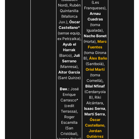
(Les
Nord), Rubén
Franqueses),
Quintanilla
Arnau
(Mallorca
Cuadras
Juv.),
Óscar
(torna
Castellano*
Igualada),
(sense equip,
Nacho Bonet
ex Petrzalka),
(Horta),
Marc
Ayub el
Fuentes
Harrak
(torna Girona
(Barco),
Juli
B),
Álex Baño
Serrano
(Santboià),
(Manresa),
Oriol Martí
Aitor García
(torna
(Sant Quirze)
Cornellà)
,
Bilal Nfinaf
Dav
.:
José
(Cerdanyola
Enrique
B), Riki
Carrasco*
Alcántara,
(cedit
Isaac Serna
,
Terrassa),
Martí Serra
,
Roger
Óscar
Escamilla
Castellano
,
(San
Jordan
Cristóbal),
Gutiérrez