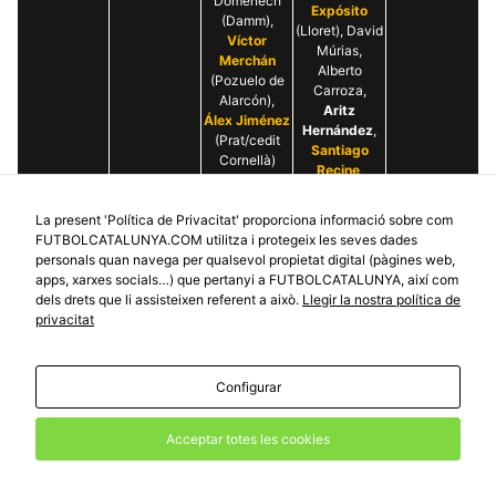
Domènech
Expósito
(Damm),
(Lloret), David
Víctor
Múrias,
Merchán
Alberto
(Pozuelo de
Carroza,
Alarcón),
Aritz
Álex Jiménez
Hernández
,
(Prat/cedit
Santiago
Cornellà)
Recine
,
Gastón
Dav
.: Èric
Priore
La present 'Política de Privacitat' proporciona informació sobre com
López
FUTBOLCATALUNYA.COM utilitza i protegeix les seves dades
(Europa),
David Pirri
personals quan navega per qualsevol propietat digital (pàgines web,
Aritz
(entrenador,
apps, xarxes socials…) que pertanyi a FUTBOLCATALUNYA, així com
Hernández*
dimiteix
dels drets que li assisteixen referent a això.
Llegir la nostra política de
(Mons Calpe),
després de la
privacitat
Sergio Mulero
jornada 25)
(Estradense),
Germán
Fassani
Configurar
(Cacereño),
Adri
Acceptar totes les cookies
Expósito
*
(Figueres),
Manel