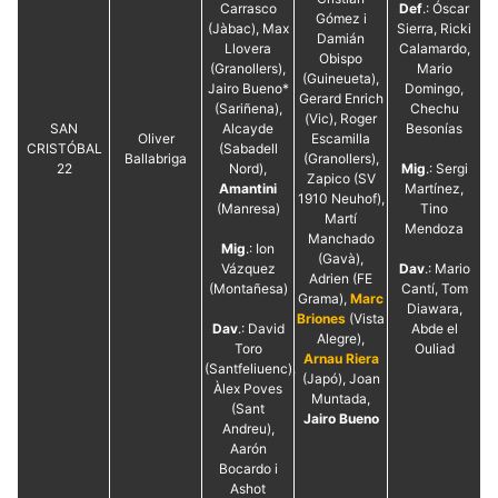
Carrasco
Def
.: Óscar
Gómez i
(Jàbac), Max
Sierra, Ricki
Damián
Llovera
Calamardo,
Obispo
(Granollers),
Mario
(Guineueta),
Jairo Bueno*
Domingo,
Gerard Enrich
(Sariñena),
Chechu
(Vic), Roger
SAN
Alcayde
Besonías
Oliver
Escamilla
CRISTÓBAL
(Sabadell
Ballabriga
(Granollers),
22
Nord),
Mig
.: Sergi
Zapico (SV
Amantini
Martínez,
1910 Neuhof),
(Manresa)
Tino
Martí
Mendoza
Manchado
Mig
.: Ion
(Gavà),
Vázquez
Dav
.: Mario
Adrien (FE
(Montañesa)
Cantí, Tom
Grama),
Marc
Diawara,
Briones
(Vista
Dav
.: David
Abde el
Alegre),
Toro
Ouliad
Arnau Riera
(Santfeliuenc),
(Japó), Joan
Àlex Poves
Muntada,
(Sant
Jairo Bueno
Andreu),
Aarón
Bocardo i
Ashot