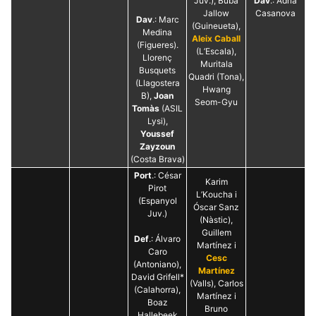
Juv.), Buba
Dav
.: Adrià
Jallow
Casanova
Dav
.: Marc
(Guineueta),
Medina
Aleix Caball
(Figueres).
(L’Escala),
Llorenç
Muritala
Busquets
Quadri (Tona),
(Llagostera
Hwang
B),
Joan
Seom-Gyu
Tomàs
(ASIL
Lysi),
Youssef
Zayzoun
(Costa Brava)
Port
.: César
Karim
Pirot
L’Koucha i
(Espanyol
Óscar Sanz
Juv.)
(Nàstic),
Guillem
Def
.: Álvaro
Martínez i
Caro
Cesc
(Antoniano),
Martínez
David Grifell*
(Valls), Carlos
(Calahorra),
Martínez i
Boaz
Bruno
Hallebeek