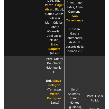
Dav
.: Raúl
(Prat), Joan
Pérez i
Édgar
Salvà, Adrià
Álvaro
(Rubí),
Carmona,
Carlos Cano*
Iván
(Vilassar
Torreblanca
Mar), Cristian
Lobato
Cristian
(Cornellà),
García
Joel Lasso
(entrenador,
(Nàstic),
destituït
Enric
després de la
Baquero
jornada 29)
(Atlas)
Port
.: Charly
Boucherat
(Montpellier
II)
Def
.:
Salva
i
Pelegrín
(Terrassa),
Sergi
Víctor
Solernou i
Port
.: Òscar
Rodríguez
Franco
Pulido
(Sants)
Nántez
(Igualada),