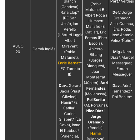
Blanch
Port
.: Verdejo
la funcionalitat
(Pobla
(Gandesa),
i la seva
Mafumet B),
estructura.
Rafa Llop*
Def
.: Jorge
Albert Roca i
(PE San
Granado*,
Humbert
José), Ion
Aleix Cuenca,
Mallafré (El
Perelló
Éric Roda,
Experiència
Catllar), Éric
(Höttur/Huggin),
José Antonio
d'usuari
Fornos (Ebre
Albert
Vélez ‘Ñoño’*
Alguns
Escola),
components
ASCÓ
Miravent
Germà Inglés
Aniceto
tècnics del
20
(Pobla
Mig
.: Nico
Bibang
nostre lloc web
Mafumet),
Díaz*, Marcel
emmagatzemen
(Borges
Enric Bernat
*
Messeguer,
dades en el seu
Blanques),
(FC Toronto
Ferran
dispositiu que
Joan
permeten que el
II)
Messeguer
Montserrat
lloc funcioni tan
(Júpiter),
Adri
bé com sigui
Dav
.: Gerard
Dav
.: Adrià
possible. Si
Fernández
Badia (Piast
Fernández*,
rebutja
(Mollerussa),
Gliwice),
Pol Benito*
aquestes
Pol Benito
cookies
Hamir* (El
(At. Porcuna),
algunes
Catllar),
Nico Díaz
i
funcionalitats
Carlos
desapareixeran
Jorge
Gilabert* (La
del lloc web.
Granado
Cava), Imad
(Reddis),
El Kabbou*
Hamir
(Palencia),
(Vilanova),