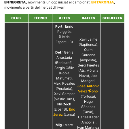
EN NEGRETA
,
moviments un cop iniciat el campionat.
EN TARONJA
,
moviments a partir del mercat d’hivern
CLUB
TÈCNIC
ALTES
BAIXES
SEGUEIXEN
Port
.: Enric
Puiggrós
Necessàries
(Lleida
Aquestes
Xavi Jaime
Esportiu B)
cookies no
(Rapitenca),
són
Quim
opcionals,
Def
.: Genís
Cardona
són
Arrastaria
(Amposta),
necessàries
(Benicarló),
per al
Sergi Fuertes
Sergio Cáliz
funcionament
(Ats. Móra la
(Pobla
tècnic de la
Nova), Joel
web.
Mafumet),
Marigot i
Maxi Rosales
José Antonio
(Peralada),
Vélez ‘Ñoño’
Xavi Samper
Estadístiques
(Tortosa),
(Nàstic Juv.),
Recopilem
Hugo
Nil Coch
dades
Sánchez
(Eibar B),
Éric
estadístiques
(Gavà),
de manera
Jerez
(Lorca)
Carles Kader
anònima d'ús
(Ampolla),
del lloc web
Mig
.: Marc
per a millorar
Iván Martínez