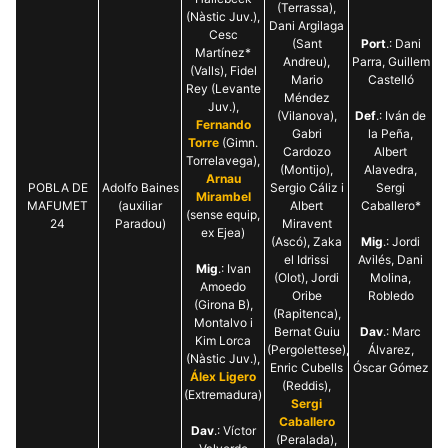
(Terrassa),
(Nàstic Juv.),
Dani Argilaga
Cesc
(Sant
Port
.: Dani
Martínez*
Andreu),
Parra, Guillem
(Valls), Fidel
Mario
Castelló
Rey (Levante
Méndez
Juv.),
(Vilanova),
Def
.: Iván de
Fernando
Gabri
la Peña,
Torre
(Gimn.
Cardozo
Albert
Torrelavega),
(Montijo),
Alavedra,
Arnau
POBLA DE
Adolfo Baines
Sergio Cáliz i
Sergi
Mirambel
MAFUMET
(auxiliar
Albert
Caballero*
(sense equip,
24
Paradou)
Miravent
ex Ejea)
(Ascó), Zaka
Mig
.: Jordi
el Idrissi
Avilés, Dani
Mig
.: Ivan
(Olot), Jordi
Molina,
Amoedo
Oribe
Robledo
(Girona B),
(Rapitenca),
Montalvo i
Bernat Guiu
Dav
.: Marc
Kim Lorca
(Pergolettese),
Álvarez,
(Nàstic Juv.),
Enric Cubells
Óscar Gómez
Álex Ligero
(Reddis),
(Extremadura)
Sergi
Caballero
Dav
.: Víctor
(Peralada),