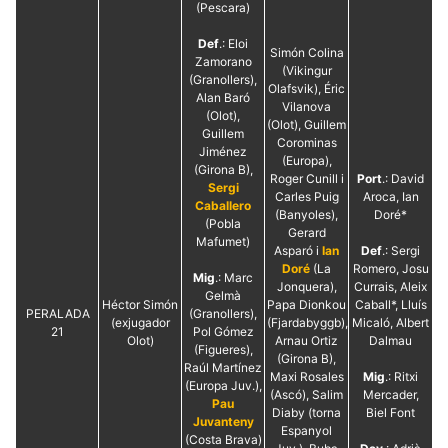
(Pescara)
Def
.: Eloi
Simón Colina
Zamorano
(Vikingur
(Granollers),
Olafsvik), Éric
Alan Baró
Vilanova
(Olot),
(Olot), Guillem
Guillem
Corominas
Jiménez
(Europa),
(Girona B),
Roger Cunill i
Port
.: David
Sergi
Carles Puig
Aroca, Ian
Caballero
(Banyoles),
Doré*
(Pobla
Gerard
Mafumet)
Asparó i
Ian
Def
.: Sergi
Doré
(La
Romero, Josu
Mig
.: Marc
Jonquera),
Currais, Aleix
Gelmà
Héctor Simón
Papa Dionkou
Caball*, Lluís
PERALADA
(Granollers),
(exjugador
(Fjardabyggb),
Micaló, Albert
21
Pol Gómez
Olot)
Arnau Ortiz
Dalmau
(Figueres),
(Girona B),
Raúl Martínez
Maxi Rosales
Mig
.: Ritxi
(Europa Juv.),
(Ascó), Salim
Mercader,
Pau
Diaby (torna
Biel Font
Juvanteny
Espanyol
(Costa Brava)