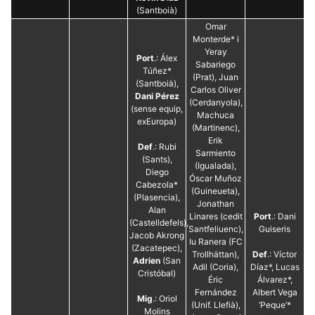
(Santboià)
Omar
Monterde* i
Yeray
Port
.: Álex
Sabariego
Túñez*
(Prat), Juan
(Santboià),
Carlos Oliver
Dani Pérez
(Cerdanyola),
(sense equip,
Machuca
exEuropa)
(Martinenc),
Erik
Def
.: Rubi
Sarmiento
(Sants),
(Igualada),
Diego
Óscar Muñoz
Cabezola*
(Guineueta),
(Plasencia),
Jonathan
Alan
Linares (cedit
Port
.: Dani
(Castelldefels),
Santfeliuenc),
Guiseris
Jacob Akrong
Iu Ranera (FC
(Zacatepec),
Trollhättan),
Def
.: Víctor
Adrien
(San
Adil (Coria),
Díaz*, Lucas
Cristóbal)
Éric
Álvarez*,
Fernández
Albert Vega
Mig
.: Oriol
(Unif. Llefià),
‘Peque’*
Molins