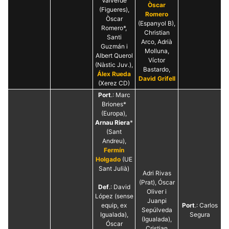
Valverde
Òscar
(Figueres),
Romero
Òscar
(Espanyol B),
Romero*,
Christian
Santi
Arco, Adrià
Guzmán i
Molluna,
Albert Querol
Víctor
(Nàstic Juv.),
Bastardo,
Álex Rueda
David Grifell
(Xerez CD)
Port
.: Marc
Briones*
(Europa),
Arnau Riera
*
(Sant
Andreu),
Fermín
Holgado
(UE
Sant Julià)
Adri Rivas
(Prat), Óscar
Def
.: David
Oliver i
López (sense
Juanpi
equip, ex
Port
.: Carlos
Sepúlveda
Igualada),
Segura
(Igualada),
Óscar
Cristian