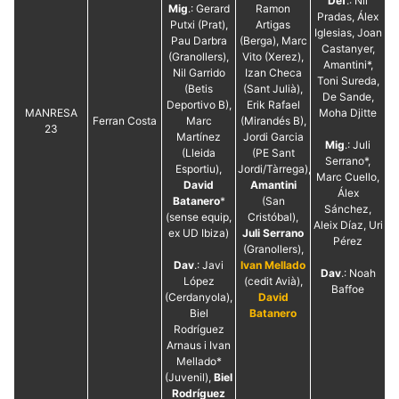
Def
.: Nil
Mig
.: Gerard
Ramon
Pradas, Álex
Putxi (Prat),
Artigas
Iglesias, Joan
Pau Darbra
(Berga), Marc
Castanyer,
(Granollers),
Vito (Xerez),
Amantini*,
Nil Garrido
Izan Checa
Toni Sureda,
(Betis
(Sant Julià),
De Sande,
Deportivo B),
Erik Rafael
MANRESA
Moha Djitte
Ferran Costa
Marc
(Mirandés B),
23
Martínez
Jordi Garcia
Mig
.: Juli
(Lleida
(PE Sant
Serrano*,
Esportiu),
Jordi/Tàrrega),
Marc Cuello,
David
Amantini
Álex
Batanero
*
(San
Sánchez,
(sense equip,
Cristóbal),
Aleix Díaz, Uri
ex UD Ibiza)
Juli Serrano
Pérez
(Granollers),
Dav
.: Javi
Ivan Mellado
Dav
.: Noah
López
(cedit Avià),
Baffoe
(Cerdanyola),
David
Biel
Batanero
Rodríguez
Arnaus i Ivan
Mellado*
(Juvenil),
Biel
Rodríguez