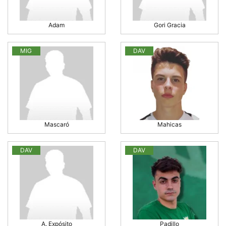
Adam
Gori Gracia
MIG
DAV
Mascaró
Mahicas
DAV
DAV
A. Expósito
Padillo