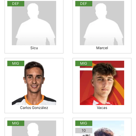
DEF
DEF
Sicu
Marcel
MIG
MIG
Carlos González
Vacas
MIG
MIG
10