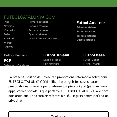
FUTBOLCATALUNYA.COM
Inici
Primera catalana
Futbol Amateur
Notícies
Segona catalana
Primera catalana
Marcador
Tercera catalana
Segona catalana
Taller
Quarta catalana
Tercera catalana
F. d'Estiu
Juvenil Div. d'honor Grup 3A
Quarta catalana
Mercat
Podcast
Futbol Juvenil
Futbol Base
Futbol Femení
FCF
Divisió d'Honor
Futbol Cadet
Liga Nacional
Futbol Infantil
Seleccions Catalanes
Territorials
Futbol Aleví
Entrenadors
Futbol Prebenjamí
Àrbitres
La present 'Política de Privacitat' proporciona informació sobre com
Temes Federatius
FUTBOLCATALUNYA.COM utilitza i protegeix les seves dades
Futbol Catalunya
Especials
personals quan navega per qualsevol propietat digital (pàgines web,
Promocions
apps, xarxes socials…) que pertanyi a FUTBOLCATALUNYA, així com
Copa Catalunya Absoluta 2019
Sortejos
Copa del Rei 2019 - 2020
dels drets que li assisteixen referent a això.
Llegir la nostra política de
Participació
Copa RFEF 2019 - 2020
privacitat
Copa Catalunya Amateur 2019
Configurar