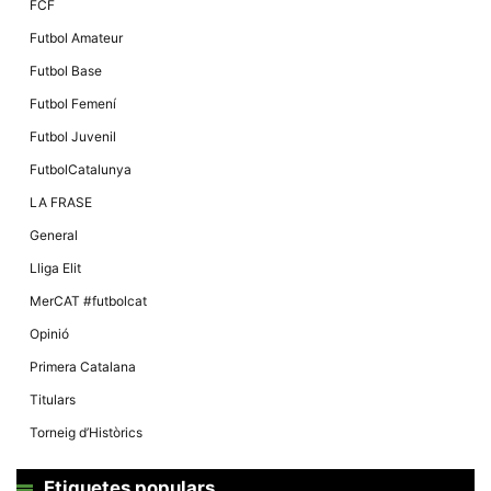
FCF
Futbol Amateur
Futbol Base
Futbol Femení
Futbol Juvenil
FutbolCatalunya
LA FRASE
General
Lliga Elit
MerCAT #futbolcat
Opinió
Primera Catalana
Titulars
Torneig d’Històrics
Etiquetes populars