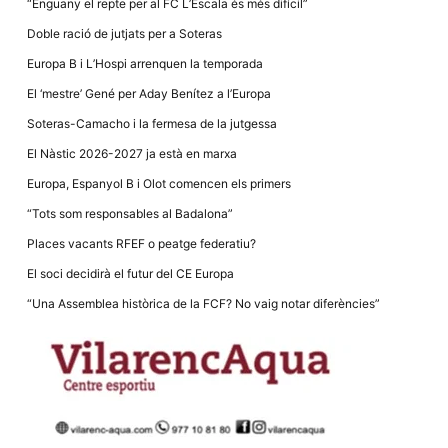
“Enguany el repte per al FC L’Escala és més difícil”
Doble ració de jutjats per a Soteras
Europa B i L’Hospi arrenquen la temporada
El ‘mestre’ Gené per Aday Benítez a l’Europa
Soteras-Camacho i la fermesa de la jutgessa
El Nàstic 2026-2027 ja està en marxa
Europa, Espanyol B i Olot comencen els primers
“Tots som responsables al Badalona”
Places vacants RFEF o peatge federatiu?
El soci decidirà el futur del CE Europa
“Una Assemblea històrica de la FCF? No vaig notar diferències”