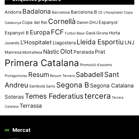
Badalona
Andorra
Barcelona B
Barcelona
CE L'Hospitalet
Copa
Cornellà
Espanyol
Copa del Rei
Damm
DHJ
Catalunya
FCF
Europa
Espanyol B
Horta
Gavà
Girona
Futbol Base
Lleida Esportiu
L'Hospitalet
LNJ
Llagostera
Juvenils
Olot
Nàstic
Prat
Peralada
Manresa
Montañesa
Primera Catalana
Promoció d'ascens
Resum
Sabadell
Sant
Protagonistes
Resum Tercera
Segona B
Andreu
Segona Catalana
Santboià
Sants
tercera
Temes Federatius
Soteras
Tercera
Terrassa
Catalana
Mercat