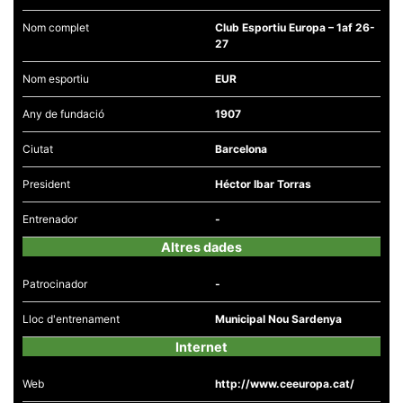
la funcionalitat
i la seva
Nom complet
Club Esportiu Europa – 1af 26-
estructura.
27
Nom esportiu
EUR
Experiència
d'usuari
Any de fundació
1907
Alguns
components
tècnics del
Ciutat
Barcelona
nostre lloc web
emmagatzemen
President
Héctor Ibar Torras
dades en el seu
dispositiu que
permeten que el
Entrenador
-
lloc funcioni tan
bé com sigui
Altres dades
possible. Si
rebutja
aquestes
Patrocinador
-
cookies
algunes
Lloc d'entrenament
Municipal Nou Sardenya
funcionalitats
desapareixeran
Internet
del lloc web.
Web
http://www.ceeuropa.cat/