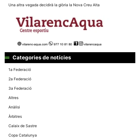
Màrqueting
Una altra vegada decidirà la glòria la Nova Creu Alta
En compartir
els teus
interessos i
comportament
mentre
navegues pel
nostre lloc
web
incrementes
la possibilitat
de mirar
Categories de notícies
només
anuncis,
ofertes i
1a Federació
contingut
personalitzat.
2a Federació
3a Federació
Altres
Anàlisi
Àrbitres
Calaix de Sastre
Copa Catalunya