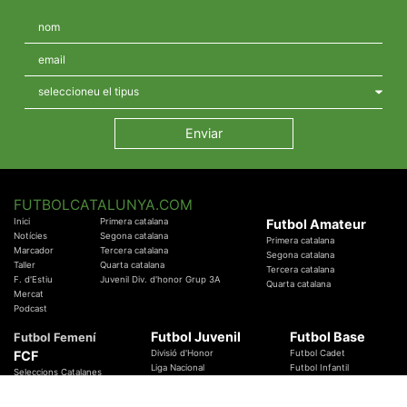
FUTBOLCATALUNYA.COM
Inici
Primera catalana
Futbol Amateur
Notícies
Segona catalana
Primera catalana
Marcador
Tercera catalana
Segona catalana
Taller
Quarta catalana
Tercera catalana
F. d'Estiu
Juvenil Div. d'honor Grup 3A
Quarta catalana
Mercat
Podcast
Futbol Juvenil
Futbol Base
Futbol Femení
FCF
Divisió d'Honor
Futbol Cadet
Liga Nacional
Futbol Infantil
Seleccions Catalanes
Territorials
Futbol Aleví
Entrenadors
Futbol Prebenjamí
Àrbitres