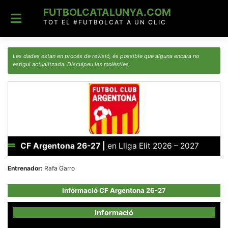
Skip
FUTBOLCATALUNYA.COM
to
content
TOT EL #FUTBOLCAT A UN CLIC
Les dades estan en procés de revisió, és possible que alguna encara no
estigui actualitzada. Disculpeu les molèsties.
CF Argentona 26-27
|
en Lliga Elit 2026 – 2027
Entrenador:
Rafa Garro
Informació CF Argentona 26-27
Informació