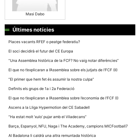
la funcionalitat
i la seva
estructura.
Masi Dabo
Últimes notícies
Experiència
d'usuari
Alguns
Places vacants RFEF o peatge federatiu?
components
tècnics del
El soci decidirà el futur del CE Europa
nostre lloc web
emmagatzemen
“Una Assemblea històrica de la FCF? No vaig notar diferències”
dades en el seu
dispositiu que
El que no t’explicaran a l’Assemblea sobre els jutjats de l’FCF (II)
permeten que el
lloc funcioni tan
“El primer que hem fet és assumir la nostra culpa”
bé com sigui
possible. Si
Definits els grups de 1a i 2a Federació
rebutja
aquestes
El que no t’explicaran a l’Assemblea sobre l’economia de l’FCF (I)
cookies
algunes
Ascens a la Lliga Hypermotion del CE Sabadell
funcionalitats
desapareixeran
“Ha estat molt ‘xulo’ pujar amb el Viladecans”
del lloc web.
Barça, Espanyol, NFU, Naga i The Academy, campions MICFootball7
Al Badalona li caldrà una altra remuntada històrica