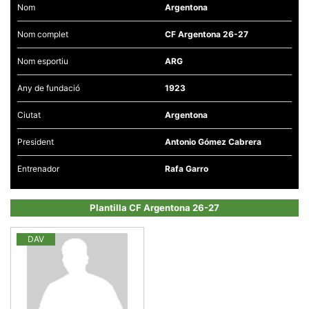
Nom
Argentona
Nom complet
CF Argentona 26-27
Nom esportiu
ARG
Necessàries
Any de fundació
1923
Aquestes
cookies no
Ciutat
Argentona
són
opcionals,
són
President
Antonio Gómez Cabrera
necessàries
per al
funcionament
Entrenador
Rafa Garro
tècnic de la
web.
Plantilla CF Argentona 26-27
Estadístiques
DAV
Recopilem
dades
estadístiques
de manera
anònima d'ús
del lloc web
per a millorar