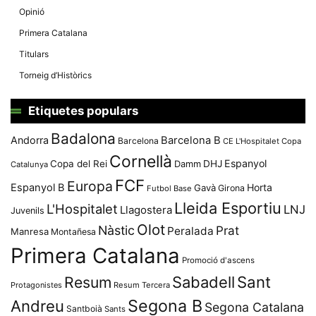
Opinió
Primera Catalana
Titulars
Torneig d’Històrics
Etiquetes populars
Badalona
Andorra
Barcelona B
Barcelona
CE L'Hospitalet
Copa
Cornellà
Espanyol
Copa del Rei
Damm
DHJ
Catalunya
FCF
Europa
Espanyol B
Horta
Gavà
Girona
Futbol Base
Lleida Esportiu
L'Hospitalet
LNJ
Llagostera
Juvenils
Olot
Nàstic
Prat
Peralada
Manresa
Montañesa
Primera Catalana
Promoció d'ascens
Resum
Sabadell
Sant
Protagonistes
Resum Tercera
Segona B
Andreu
Segona Catalana
Santboià
Sants