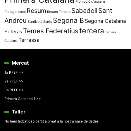
Promoció d'ascens
Resum
Sabadell
Sant
Protagonistes
Resum Tercera
Segona B
Andreu
Segona Catalana
Santboià
Sants
tercera
Temes Federatius
Soteras
Tercera
Terrassa
Catalana
Mercat
1a RFEF >>
2a RFEF >>
3a RFEF >>
Primera Catalana 1 >>
Taller
No hem trobat cap partit ajornat a la nostra base de dades.