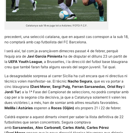
Catalunya sub 18 es juga tot a Astùries / FOTO: F.C.F.
Necessàries
precedent, una selecció catalana, que en aquest cas correspon a la sub 18,
Aquestes
no comptarà amb cap futbolista del FC Barcelona.
cookies no
són
I serà així, tal com ja avançàvem dimecres passat 4 de febrer, perquè
opcionals,
l’equip ara de
Javi Garcia Pimienta
ha de disputar el dilluns 23 un partit de
són
la
UEFA Youth League
, a Brussel·les, i la direcció del futbol base blaugrana
necessàries
creu que també faran falta alguns xavals del segon juvenil. Tal qual.
per al
funcionament
La desagradable sorpresa al carrer Sicília ha cuit encara que ni directius ni
tècnic de la
web.
tècnics volen manifestar-se. El tècnic
Nacho Segura
, que es va portar a
cinc blaugrana
(Dani Morer, Sergi Puig, Ferran Sarsanedas, Oriol Rey i
Jordi Tur
) a la 1ª Fase del Campionat de seleccions, no podrà comptar amb
cap per a la segona cita decisiva, ja que a Catalunya solament li valen les
Estadístiques
dues victòries i, a més, han de somiar amb altres resultats favorables
.
Recopilem
Melilla i Astúries
esperen a
Roces (Gijón)
els propers 21 i 22 de febrer.
dades
estadístiques
Caldrà esperar a aquest dimarts vinent per saber la llista definitiva de 22
de manera
anònima d'ús
futbolistes que seran concentrats. Segura comptava
del lloc web
amb
Sarsanedas, Alex Carbonell, Carles Aleñá, Carles Pérez
per a millorar
i Dani Morer
encara que la nova direcció tècnica blaugrana que dirigeix