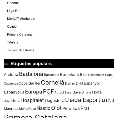
General
Lliga Elit
MerCAT #futbolcat
Opinió
Primera Catalana
Titulars
Torneig d’Històrics
Etiquetes populars
Badalona
Andorra
Barcelona B
Barcelona
CE L'Hospitalet
Copa
Cornellà
Espanyol
Copa del Rei
Damm
DHJ
Catalunya
FCF
Europa
Espanyol B
Horta
Gavà
Girona
Futbol Base
Lleida Esportiu
L'Hospitalet
LNJ
Llagostera
Juvenils
Olot
Nàstic
Prat
Peralada
Manresa
Montañesa
Primera Catalana