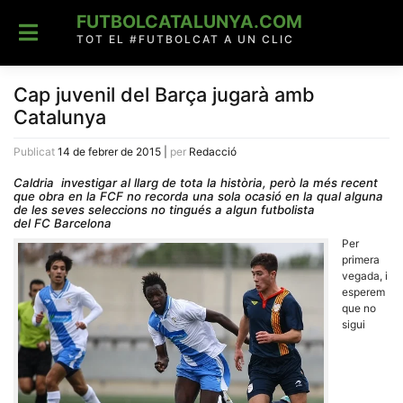
Skip
FUTBOLCATALUNYA.COM
to
content
TOT EL #FUTBOLCAT A UN CLIC
Cap juvenil del Barça jugarà amb
Catalunya
Publicat
14 de febrer de 2015
|
per
Redacció
Caldria investigar al llarg de tota la història, però la més recent
que obra en la FCF no recorda una sola ocasió en la qual alguna
de les seves seleccions no tingués a algun futbolista
del FC Barcelona
Per
primera
vegada, i
esperem
que no
sigui