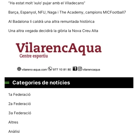
Màrqueting
“Ha estat molt ‘xulo’ pujar amb el Viladecans”
En compartir
els teus
Barça, Espanyol, NFU, Naga i The Academy, campions MICFootball7
interessos i
comportament
Al Badalona li caldrà una altra remuntada històrica
mentre
navegues pel
Una altra vegada decidirà la glòria la Nova Creu Alta
nostre lloc
web
incrementes
la possibilitat
de mirar
només
anuncis,
ofertes i
contingut
personalitzat.
Categories de notícies
1a Federació
2a Federació
3a Federació
Altres
Anàlisi