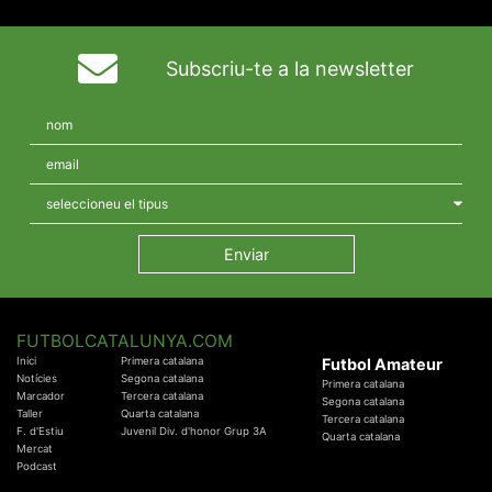
Subscriu-te a la newsletter
FUTBOLCATALUNYA.COM
Inici
Primera catalana
Futbol Amateur
Notícies
Segona catalana
Primera catalana
Marcador
Tercera catalana
Segona catalana
Taller
Quarta catalana
Tercera catalana
F. d'Estiu
Juvenil Div. d'honor Grup 3A
Quarta catalana
Mercat
Podcast