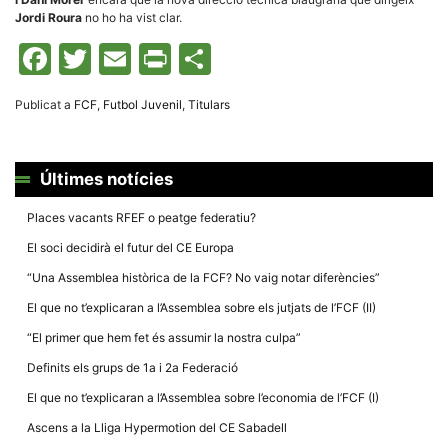
la funcionalitat
Jordi Roura
no ho ha vist clar.
i la seva
estructura.
Facebook
Twitter
Email
Print
Comparteix
Experiència
Publicat a
FCF
,
Futbol Juvenil
,
Titulars
d'usuari
Alguns
components
tècnics del
nostre lloc web
Últimes notícies
emmagatzemen
dades en el seu
Places vacants RFEF o peatge federatiu?
dispositiu que
permeten que el
El soci decidirà el futur del CE Europa
lloc funcioni tan
bé com sigui
“Una Assemblea històrica de la FCF? No vaig notar diferències”
possible. Si
rebutja
El que no t’explicaran a l’Assemblea sobre els jutjats de l’FCF (II)
aquestes
cookies
“El primer que hem fet és assumir la nostra culpa”
algunes
funcionalitats
Definits els grups de 1a i 2a Federació
desapareixeran
del lloc web.
El que no t’explicaran a l’Assemblea sobre l’economia de l’FCF (I)
Ascens a la Lliga Hypermotion del CE Sabadell