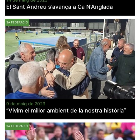
El Sant Andreu s’avança a Ca N’Anglada
3A FEDERACIÓ
9 de maig de 2023
“Vivim el millor ambient de la nostra història”
3A FEDERACIÓ