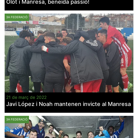
Olot i Manresa, beneïda passió!
3A FEDERACIÓ
21 de març de 2022
Javi López i Noah mantenen invicte al Manresa
3A FEDERACIÓ