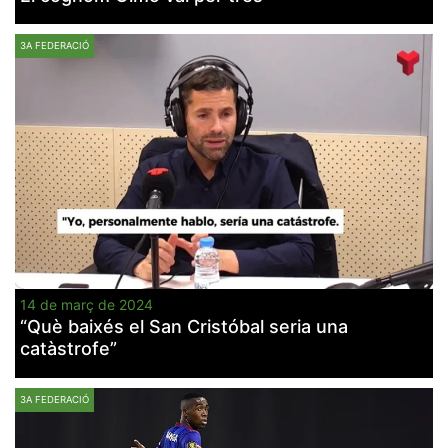
3A FEDERACIÓ
14 de març de 2024
“Què baixés el San Cristóbal seria una
catàstrofe”
3A FEDERACIÓ