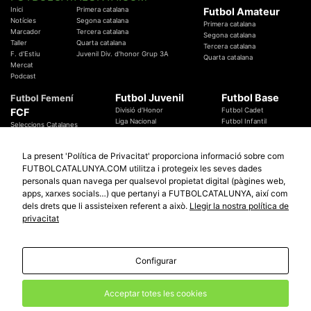
Inici
Primera catalana
Futbol Amateur
Notícies
Segona catalana
Primera catalana
Marcador
Tercera catalana
Segona catalana
Taller
Quarta catalana
Tercera catalana
F. d'Estiu
Juvenil Div. d'honor Grup 3A
Quarta catalana
Mercat
Podcast
Futbol Juvenil
Futbol Base
Futbol Femení
FCF
Divisió d'Honor
Futbol Cadet
Liga Nacional
Futbol Infantil
Seleccions Catalanes
Territorials
Futbol Aleví
Entrenadors
Futbol Prebenjamí
Àrbitres
La present 'Política de Privacitat' proporciona informació sobre com
Temes Federatius
FUTBOLCATALUNYA.COM utilitza i protegeix les seves dades
Futbol Catalunya
Especials
personals quan navega per qualsevol propietat digital (pàgines web,
Promocions
apps, xarxes socials…) que pertanyi a FUTBOLCATALUNYA, així com
Copa Catalunya Absoluta 2019
Sortejos
Copa del Rei 2019 - 2020
dels drets que li assisteixen referent a això.
Llegir la nostra política de
Participació
Copa RFEF 2019 - 2020
privacitat
Copa Catalunya Amateur 2019
Configurar
© 2010 - 2026
FutbolCatalunya.com
Avis Legal
Política de Privacitat
Política de Cookies
Acceptar totes les cookies
redaccio@futbolcatalunya.com