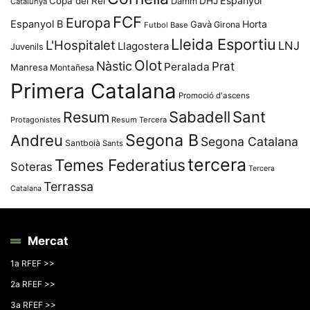
Espanyol
Copa del Rei
Damm
DHJ
Catalunya
FCF
Europa
Espanyol B
Horta
Gavà
Girona
Futbol Base
Lleida Esportiu
L'Hospitalet
LNJ
Llagostera
Juvenils
Olot
Nàstic
Prat
Peralada
Manresa
Montañesa
Primera Catalana
Promoció d'ascens
Resum
Sabadell
Sant
Protagonistes
Resum Tercera
Segona B
Andreu
Segona Catalana
Santboià
Sants
tercera
Temes Federatius
Soteras
Tercera
Terrassa
Catalana
Mercat
1a RFEF >>
2a RFEF >>
3a RFEF >>