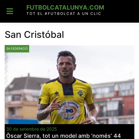
Skip
FUTBOLCATALUNYA.COM
to
content
TOT EL #FUTBOLCAT A UN CLIC
San Cristóbal
3A FEDERACIÓ
30 de setembre de 2025
Òscar Sierra, tot un model amb ‘només’ 44