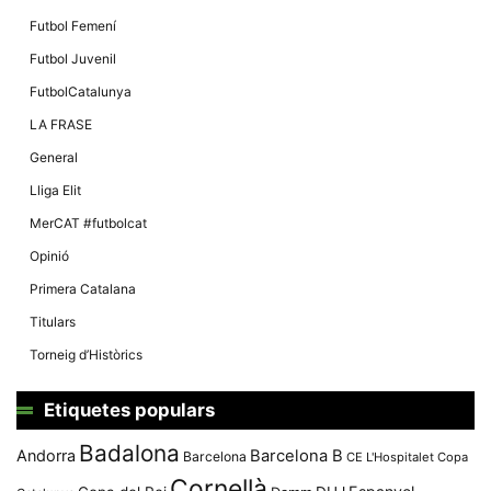
Futbol Femení
Futbol Juvenil
FutbolCatalunya
LA FRASE
General
Lliga Elit
MerCAT #futbolcat
Opinió
Primera Catalana
Titulars
Torneig d’Històrics
Etiquetes populars
Badalona
Andorra
Barcelona B
Barcelona
CE L'Hospitalet
Copa
Cornellà