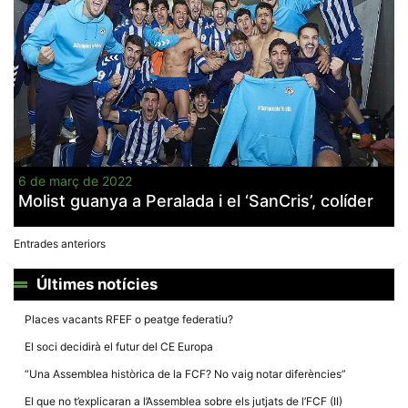
6 de març de 2022
Molist guanya a Peralada i el ‘SanCris’, colíder
Navegació
Entrades anteriors
d'entrades
Últimes notícies
Places vacants RFEF o peatge federatiu?
El soci decidirà el futur del CE Europa
“Una Assemblea històrica de la FCF? No vaig notar diferències”
El que no t’explicaran a l’Assemblea sobre els jutjats de l’FCF (II)