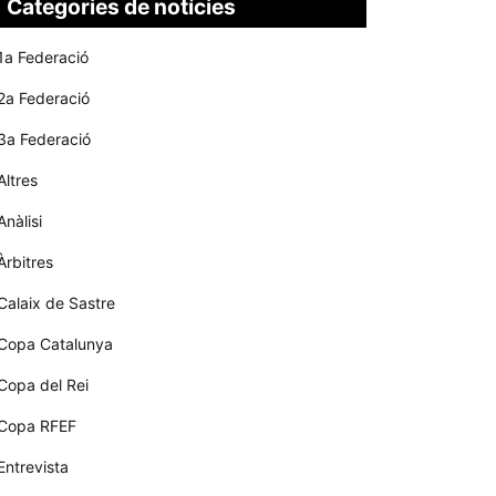
Categories de notícies
1a Federació
2a Federació
3a Federació
Altres
Anàlisi
Àrbitres
Calaix de Sastre
Copa Catalunya
Copa del Rei
Copa RFEF
Entrevista