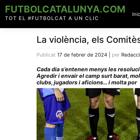
Skip
FUTBOLCATALUNYA.COM
to
Ini
TOT EL #FUTBOLCAT A UN CLIC
content
La violència, els Comitès
Publicat
17 de febrer de 2024
|
per
Redacc
Cada dia s’entenen menys les resoluci
Agredir i envair el camp surt barat, m
clubs, jugadors i aficions… i molta por