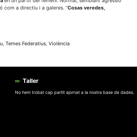
va
en un partit del femení. Normal, semblant agressió
ó com a directiu i a galeres. “
Cosas veredes,
eix
ou
,
Temes Federatius
,
Violència
Taller
No hem trobat cap partit ajornat a la nostra base de dades.