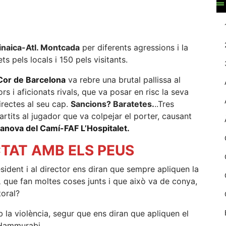
web.
Estadístiques
inaica-Atl. Montcada
per diferents agressions i la
Recopilem
s pels locals i 150 pels visitants.
dades
estadístiques
Cor de Barcelona
va rebre una brutal pallissa al
de manera
s i aficionats rivals, que va posar en risc la seva
anònima d'ús
irectes al seu cap.
Sancions? Baratetes.
..Tres
del lloc web
per a millorar la
partits al jugador que va colpejar el porter, causant
funcionalitat i
lanova del Camí-FAF L’Hospitalet.
la seva
estructura.
TAT AMB ELS PEUS
ident i al director ens diran que sempre apliquen la
Experiència
,
que fan moltes coses junts i que això va de conya,
d'usuari
toral?
Alguns
components
 la violència, segur que ens diran que apliquen el
tècnics del
d’Hammurabi.