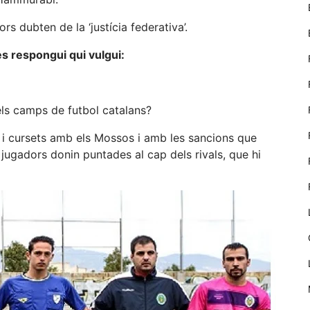
nostre lloc web
emmagatzemen
rs dubten de la ‘justícia federativa’.
dades en el seu
dispositiu que
s respongui qui vulgui:
permeten que
el lloc funcioni
tan bé com
sigui possible.
els camps de futbol catalans?
Si rebutja
aquestes
i cursets amb els Mossos i amb les sancions que
cookies
 jugadors donin puntades al cap dels rivals, que hi
algunes
funcionalitats
desapareixeran
del lloc web.
Màrqueting
En compartir
els teus
interessos i
comportament