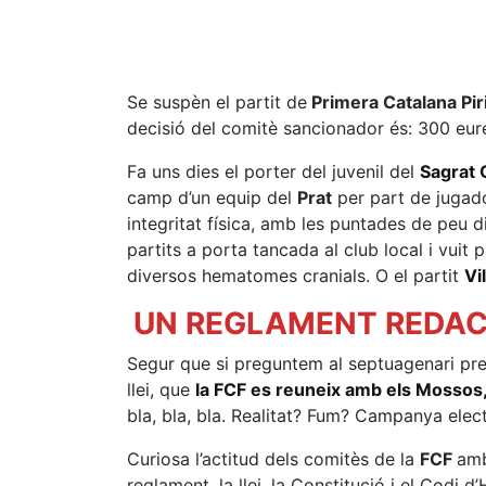
Se suspèn el partit de
Primera Catalana Pir
decisió del comitè sancionador és: 300 euret
Fa uns dies el porter del juvenil del
Sagrat 
camp d’un equip del
Prat
per part de jugador
integritat física, amb les puntades de peu d
partits a porta tancada al club local i vuit 
diversos hematomes cranials. O el partit
Vi
UN REGLAMENT REDAC
Segur que si preguntem al septuagenari pres
llei, que
la FCF es reuneix amb els Mossos
bla, bla, bla. Realitat? Fum? Campanya elec
Curiosa l’actitud dels comitès de la
FCF
amb
reglament, la llei, la Constitució i el Codi 