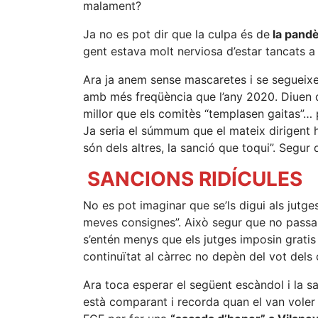
malament?
Ja no es pot dir que la culpa és de
la pandè
gent estava molt nerviosa d’estar tancats a 
Ara ja anem sense mascaretes i se segueixe
amb més freqüència que l’any 2020. Diuen q
millor que els comitès “templasen gaitas”… 
Ja seria el súmmum que el mateix dirigent ha
són dels altres, la sanció que toqui”. Segur
SANCIONS RIDÍCULES
No es pot imaginar que se’ls digui als jutge
meves consignes”. Això segur que no passa
s’entén menys que els jutges imposin gratis
continuïtat al càrrec no depèn del vot dels
Ara toca esperar el següent escàndol i la sa
està comparant i recorda quan el van voler