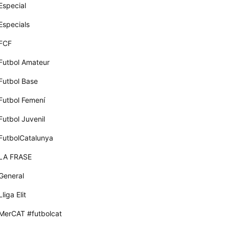
Especial
Especials
FCF
Futbol Amateur
Futbol Base
Futbol Femení
Futbol Juvenil
FutbolCatalunya
LA FRASE
General
Lliga Elit
MerCAT #futbolcat