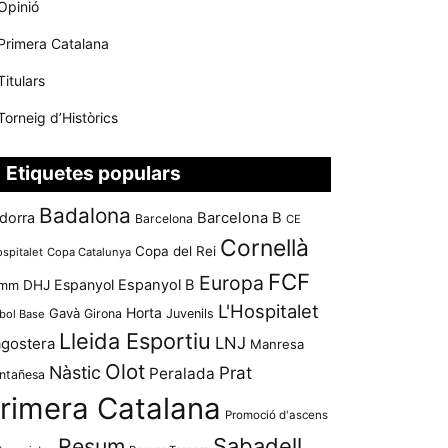
Opinió
Primera Catalana
Titulars
Torneig d’Històrics
Etiquetes populars
Badalona
dorra
Barcelona B
Barcelona
CE
Cornellà
Copa del Rei
ospitalet
Copa Catalunya
FCF
Europa
Espanyol
Espanyol B
mm
DHJ
L'Hospitalet
Horta
Gavà
Girona
Juvenils
bol Base
Lleida Esportiu
LNJ
agostera
Manresa
Olot
Nàstic
Prat
Peralada
ntañesa
rimera Catalana
Promoció d'ascens
Resum
Sabadell