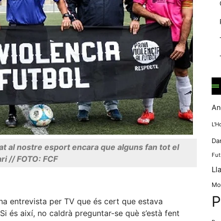
mentre
navegues pel
nostre lloc
web
incrementes la
possibilitat de
mirar només
anuncis,
ofertes i
contingut
personalitzat.
An
L'H
Da
al nostre esport encara que alguns fan tot el
Fut
ri // FOTO: FCF
Ll
Mo
P
na entrevista per TV que és cert que estava
 Si és així, no caldrà preguntar-se què s’està fent