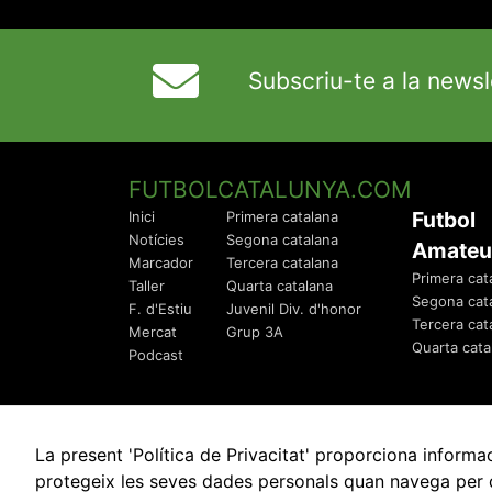
Subscriu-te a la newsl
FUTBOLCATALUNYA.COM
Futbol
Inici
Primera catalana
Notícies
Segona catalana
Amateu
Marcador
Tercera catalana
Primera cat
Taller
Quarta catalana
Segona cat
F. d'Estiu
Juvenil Div. d'honor
Tercera cat
Mercat
Grup 3A
Quarta cata
Podcast
La present 'Política de Privacitat' proporciona info
protegeix les seves dades personals quan navega per q