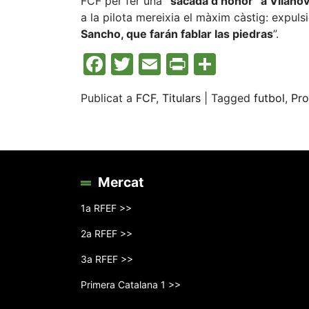
FCF per fer una
“sacada d’honor” a Vilano
a la pilota mereixia el màxim càstig: expulsi
Sancho, que farán fablar las piedras
”.
Facebook
Twitter
Email
Print
Compart
Publicat a
FCF
,
Titulars
|
Tagged
futbol
,
Pr
Mercat
1a RFEF >>
2a RFEF >>
3a RFEF >>
Primera Catalana 1 >>