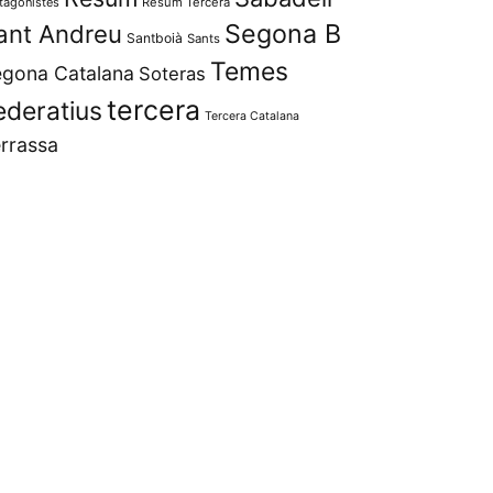
tagonistes
Resum Tercera
Segona B
ant Andreu
Santboià
Sants
Temes
gona Catalana
Soteras
tercera
ederatius
Tercera Catalana
rrassa