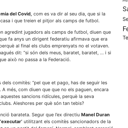
Pro
S
mia del Covid,
com es va dir al seu dia, que si la
Se
casa i que treien el pitjor als camps de futbol.
F
n agredint jugadors als camps de futbol, diuen que
Te
ue fa anys un dirigent federatiu afirmava que era
perquè al final els clubs emprenyats no el votaven.
gués dit: “si són dels meus, baratet, baratet, … i si
 que això no passa a la Federació.
s dels comitès: “pel que et pago, has de seguir les
. A més, com diuen que que no els paguen, encara
 aquestes sancions ridícules, perquè la seva
 clubs. Aleshores per què són tan tebis?
nció barateta. Segur que l’ex directiu
Manel Duran
‘executar’
utilitzant els comitès sancionadors de la