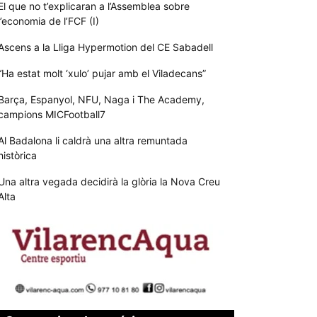
El que no t’explicaran a l’Assemblea sobre
l’economia de l’FCF (I)
Ascens a la Lliga Hypermotion del CE Sabadell
“Ha estat molt ‘xulo’ pujar amb el Viladecans”
Barça, Espanyol, NFU, Naga i The Academy,
campions MICFootball7
Al Badalona li caldrà una altra remuntada
històrica
Una altra vegada decidirà la glòria la Nova Creu
Alta