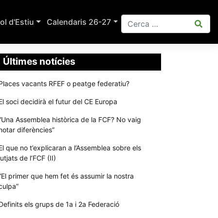
ol d'Estiu
Calendaris 26-27
Últimes notícies
Places vacants RFEF o peatge federatiu?
El soci decidirà el futur del CE Europa
“Una Assemblea històrica de la FCF? No vaig
notar diferències”
El que no t’explicaran a l’Assemblea sobre els
jutjats de l’FCF (II)
“El primer que hem fet és assumir la nostra
culpa”
Definits els grups de 1a i 2a Federació