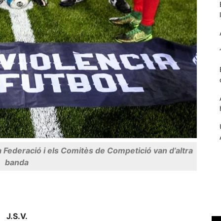
Necessàries
Aquestes
la Federació i els Comitès de Competició van d’altra
cookies no
són
banda
opcionals,
són
necessàries
per al
funcionament
J.S.V.
tècnic de la