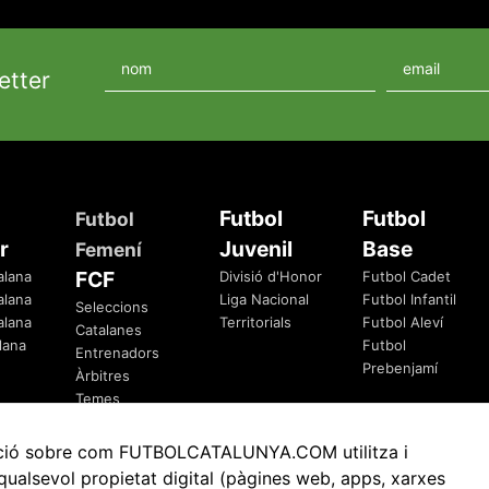
etter
Futbol
Futbol
Futbol
r
Juvenil
Base
Femení
FCF
alana
Divisió d'Honor
Futbol Cadet
alana
Liga Nacional
Futbol Infantil
Seleccions
alana
Territorials
Futbol Aleví
Catalanes
lana
Futbol
Entrenadors
Prebenjamí
Àrbitres
Temes
Federatius
rmació sobre com FUTBOLCATALUNYA.COM utilitza i
ualsevol propietat digital (pàgines web, apps, xarxes