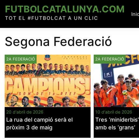
Skip
FUTBOLCATALUNYA.COM
to
Ini
TOT EL #FUTBOLCAT A UN CLIC
content
Segona Federació
2A FEDERACIÓ
2A FEDERACIÓ
20 d'abril de 2026
10 d'abril de 2026
La rua del campió serà el
Tres ‘miniderbis
pròxim 3 de maig
amb els ‘grans’