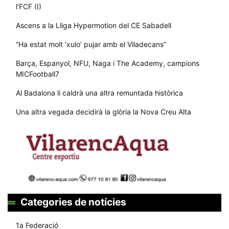
l’FCF (I)
Ascens a la Lliga Hypermotion del CE Sabadell
“Ha estat molt ‘xulo’ pujar amb el Viladecans”
Barça, Espanyol, NFU, Naga i The Academy, campions
MICFootball7
Al Badalona li caldrà una altra remuntada històrica
Una altra vegada decidirà la glòria la Nova Creu Alta
Categories de notícies
1a Federació