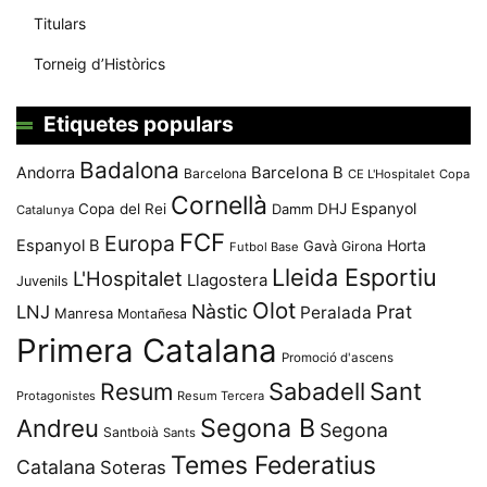
Titulars
Torneig d’Històrics
Etiquetes populars
Badalona
Andorra
Barcelona B
Barcelona
CE L'Hospitalet
Copa
Cornellà
Espanyol
Copa del Rei
Damm
DHJ
Catalunya
FCF
Europa
Espanyol B
Horta
Gavà
Girona
Futbol Base
Lleida Esportiu
L'Hospitalet
Llagostera
Juvenils
Olot
Nàstic
Prat
LNJ
Peralada
Manresa
Montañesa
Primera Catalana
Promoció d'ascens
Resum
Sabadell
Sant
Protagonistes
Resum Tercera
Segona B
Andreu
Segona
Santboià
Sants
Temes Federatius
Catalana
Soteras