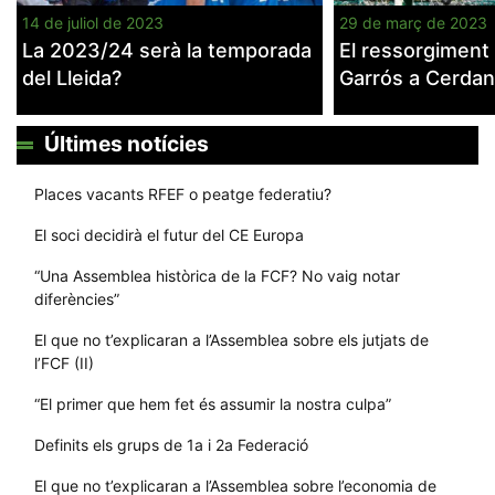
14 de juliol de 2023
29 de març de 2023
La 2023/24 serà la temporada
El ressorgiment
del Lleida?
Garrós a Cerdan
Últimes notícies
Places vacants RFEF o peatge federatiu?
El soci decidirà el futur del CE Europa
“Una Assemblea històrica de la FCF? No vaig notar
diferències”
El que no t’explicaran a l’Assemblea sobre els jutjats de
l’FCF (II)
“El primer que hem fet és assumir la nostra culpa”
Definits els grups de 1a i 2a Federació
El que no t’explicaran a l’Assemblea sobre l’economia de