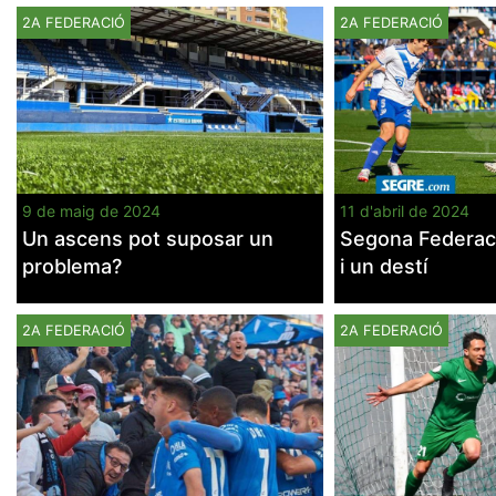
2A FEDERACIÓ
2A FEDERACIÓ
9 de maig de 2024
11 d'abril de 2024
Un ascens pot suposar un
Segona Federaci
problema?
i un destí
2A FEDERACIÓ
2A FEDERACIÓ