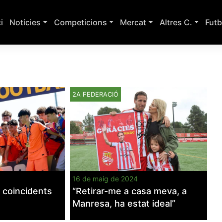
ci
Notícies
Competicions
Mercat
Altres C.
Futb
2A FEDERACIÓ
16 de maig de 2024
’ coincidents
“Retirar-me a casa meva, a
Manresa, ha estat ideal”