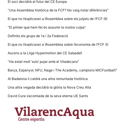
Màrqueting
El soci decidirà el futur del CE Europa
En compartir
els teus
“Una Assemblea històrica de la FCF? No vaig notar diferències”
interessos i
comportament
El que no t’explicaran a l’Assemblea sobre els jutjats de l’FCF (II)
mentre
navegues pel
“El primer que hem fet és assumir la nostra culpa”
nostre lloc
web
Definits els grups de 1a i 2a Federació
incrementes
la possibilitat
El que no t’explicaran a l’Assemblea sobre l’economia de l’FCF (I)
de mirar
només
Ascens a la Lliga Hypermotion del CE Sabadell
anuncis,
ofertes i
“Ha estat molt ‘xulo’ pujar amb el Viladecans”
contingut
personalitzat.
Barça, Espanyol, NFU, Naga i The Academy, campions MICFootball7
Al Badalona li caldrà una altra remuntada històrica
Una altra vegada decidirà la glòria la Nova Creu Alta
David Cura s’acomiada de la seva eterna UE Sants