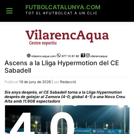
Skip
FUTBOLCATALUNYA.COM
to
content
TOT EL #FUTBOLCAT A UN CLIC
Ascens a la Lliga Hypermotion del CE
Sabadell
Publicat
19 de juny de 2026
|
per
Redacció
Sis anys després, el CE Sabadell torna a la Lliga Hypermotion
després de golejar al Zamora (4-0; global 4-1) a una Nova Creu
Alta amb 11.908 espectadors