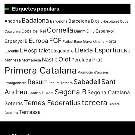
Etiquetes populars
Badalona
Andorra
Barcelona B
Barcelona
CE L'Hospitalet
Copa
Cornellà
Espanyol
Copa del Rei
Damm
DHJ
Catalunya
FCF
Europa
Espanyol B
Horta
Gavà
Girona
Futbol Base
Lleida Esportiu
L'Hospitalet
LNJ
Llagostera
Juvenils
Olot
Nàstic
Prat
Peralada
Manresa
Montañesa
Primera Catalana
Promoció d'ascens
Resum
Sabadell
Sant
Protagonistes
Resum Tercera
Segona B
Andreu
Segona Catalana
Santboià
Sants
tercera
Temes Federatius
Soteras
Tercera
Terrassa
Catalana