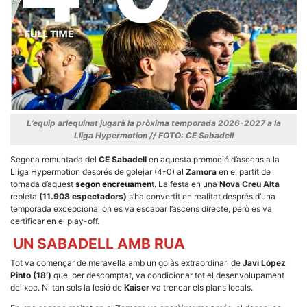
Necessàries
Aquestes
cookies no
són
L’equip arlequinat jugarà la pròxima temporada 2026-2027 a la
opcionals,
són
Lliga Hypermotion // FOTO: CE Sabadell
necessàries
per al
Segona remuntada del
CE Sabadell
en aquesta promoció d’ascens a la
funcionament
Lliga Hypermotion després de golejar (4-0) al
Zamora
en el partit de
tècnic de la
tornada d’aquest
segon encreuamen
t. La festa en una
Nova Creu Alta
web.
repleta
(11.908 espectadors)
s’ha convertit en realitat després d’una
temporada excepcional on es va escapar l’ascens directe, però es va
certificar en el play-off.
Estadístiques
Recopilem
UN SABADELL AMB RUA
dades
estadístiques
Tot va començar de meravella amb un golàs extraordinari de
Javi López
de manera
Pinto (18′)
que, per descomptat, va condicionar tot el desenvolupament
anònima d'ús
del xoc. Ni tan sols la lesió de
Kaiser
va trencar els plans locals.
del lloc web
per a millorar