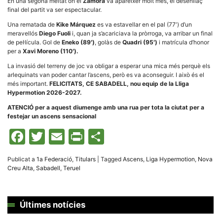
En una segona meitat on el
Zamora
va aparèixer molt més, el desenllaç
la funcionalitat
final del partit va ser espectacular.
i la seva
estructura.
Una rematada de
Kike Márquez
es va estavellar en el pal (77′) d’un
meravellós
Diego Fuoli
i, quan ja s’acariciava la pròrroga, va arribar un final
de pel·lícula. Gol de
Eneko (89′)
, golàs de
Quadri (95′)
i matrícula d’honor
Experiència
per a
Xavi Moreno (110′).
d'usuari
Alguns
La invasió del terreny de joc va obligar a esperar una mica més perquè els
components
arlequinats van poder cantar l’ascens, però es va aconseguir. I això és el
tècnics del
més important.
FELICITATS, CE SABADELL, nou equip de la Lliga
nostre lloc web
Hypermotion 2026-2027.
emmagatzemen
dades en el seu
ATENCIÓ per a aquest diumenge amb una rua per tota la ciutat per a
dispositiu que
festejar un ascens sensacional
permeten que el
lloc funcioni tan
Facebook
Twitter
Email
Print
Comparteix
bé com sigui
possible. Si
rebutja
aquestes
Publicat a
1a Federació
,
Titulars
|
Tagged
Ascens
,
Liga Hypermotion
,
Nova
cookies
Creu Alta
,
Sabadell
,
Teruel
algunes
funcionalitats
desapareixeran
del lloc web.
Últimes notícies