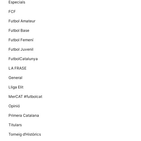
Especials
FCF
Futbol Amateur
Futbol Base
Futbol Femení
Futbol Juvenil
FutbolCatalunya
LA FRASE
General
Lliga Elit
MerCAT #futbolcat
Opinió
Primera Catalana
Titulars
Torneig d’Històrics