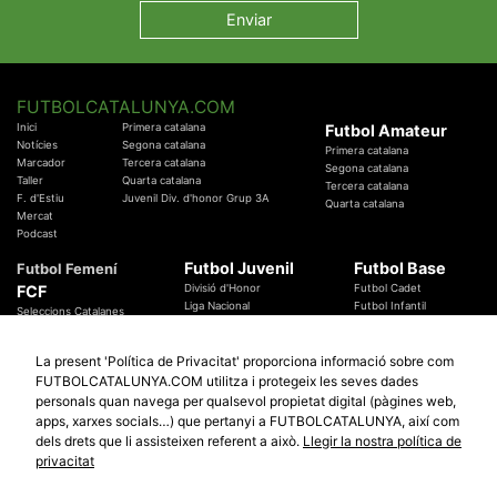
FUTBOLCATALUNYA.COM
Inici
Primera catalana
Futbol Amateur
Notícies
Segona catalana
Primera catalana
Marcador
Tercera catalana
Segona catalana
Taller
Quarta catalana
Tercera catalana
F. d'Estiu
Juvenil Div. d'honor Grup 3A
Quarta catalana
Mercat
Podcast
Futbol Juvenil
Futbol Base
Futbol Femení
FCF
Divisió d'Honor
Futbol Cadet
Liga Nacional
Futbol Infantil
Seleccions Catalanes
Territorials
Futbol Aleví
Entrenadors
Futbol Prebenjamí
Àrbitres
La present 'Política de Privacitat' proporciona informació sobre com
Temes Federatius
FUTBOLCATALUNYA.COM utilitza i protegeix les seves dades
Futbol Catalunya
Especials
personals quan navega per qualsevol propietat digital (pàgines web,
Promocions
apps, xarxes socials…) que pertanyi a FUTBOLCATALUNYA, així com
Copa Catalunya Absoluta 2019
Sortejos
Copa del Rei 2019 - 2020
dels drets que li assisteixen referent a això.
Llegir la nostra política de
Participació
Copa RFEF 2019 - 2020
privacitat
Copa Catalunya Amateur 2019