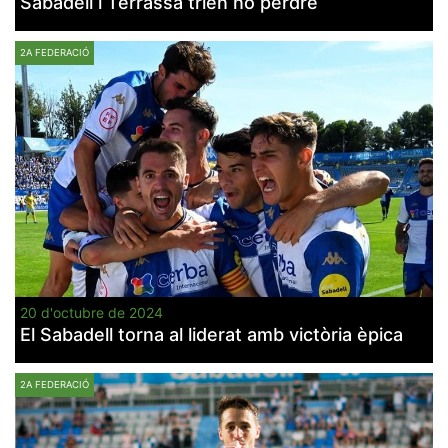
Sabadell i Terrassa trien no perdre
2A FEDERACIÓ
20 d'octubre de 2024
El Sabadell torna al liderat amb victòria èpica
2A FEDERACIÓ