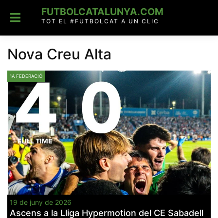
Skip
FUTBOLCATALUNYA.COM
to
content
TOT EL #FUTBOLCAT A UN CLIC
Nova Creu Alta
1A FEDERACIÓ
19 de juny de 2026
Ascens a la Lliga Hypermotion del CE Sabadell