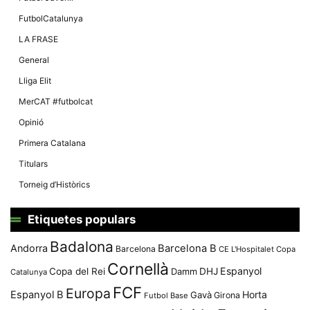
FutbolCatalunya
LA FRASE
General
Lliga Elit
MerCAT #futbolcat
Opinió
Primera Catalana
Titulars
Torneig d’Històrics
Etiquetes populars
Badalona
Andorra
Barcelona B
Barcelona
CE L'Hospitalet
Copa
Cornellà
Espanyol
Copa del Rei
Damm
DHJ
Catalunya
FCF
Europa
Espanyol B
Horta
Gavà
Girona
Futbol Base