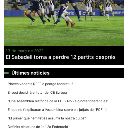
13 de març de 2022
El Sabadell torna a perdre 12 partits després
Últimes notícies
Places vacants RFEF o peatge federatiu?
El soci decidirà el futur del CE Europa
“Una Assemblea històrica de la FCF? No vaig notar diferències”
El que no t’explicaran a l’Assemblea sobre els jutjats de l’FCF (II)
“El primer que hem fet és assumir la nostra culpa”
Definits els grups de 1a i 2a Federació