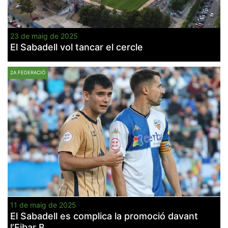
23 de maig de 2025
El Sabadell vol tancar el cercle
2A FEDERACIÓ
11 de maig de 2025
El Sabadell es complica la promoció davant
l’Eibar B