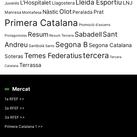
Lleida Esportiu
L'Hospitalet
LNJ
Llagostera
Juvenils
Olot
Nàstic
Prat
Peralada
Manresa
Montañesa
Primera Catalana
Promoció d'ascens
Resum
Sabadell
Sant
Protagonistes
Resum Tercera
Segona B
Andreu
Segona Catalana
Santboià
Sants
tercera
Temes Federatius
Soteras
Tercera
Terrassa
Catalana
Mercat
1a RFEF >>
2a RFEF >>
3a RFEF >>
Primera Catalana 1 >>