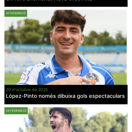
1A FEDERACIÓ
20 d'octubre de 2025
López-Pinto només dibuixa gols espectaculars
2A FEDERACIÓ