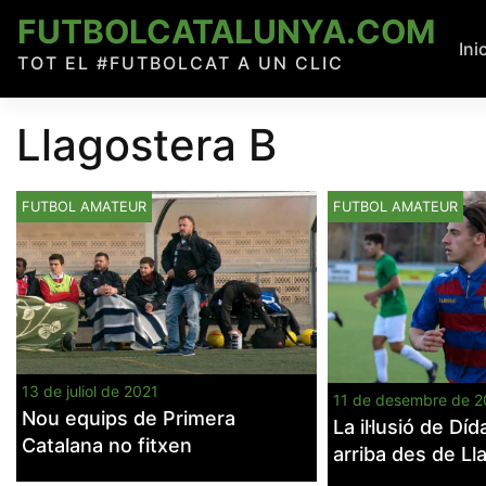
Skip
FUTBOLCATALUNYA.COM
to
Ini
TOT EL #FUTBOLCAT A UN CLIC
content
Llagostera B
FUTBOL AMATEUR
FUTBOL AMATEUR
13 de juliol de 2021
11 de desembre de 
Nou equips de Primera
La il·lusió de Dí
Catalana no fitxen
arriba des de Ll