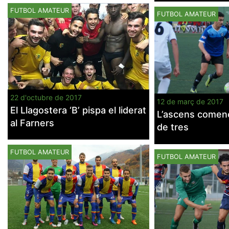
FUTBOL AMATEUR
FUTBOL AMATEUR
22 d'octubre de 2017
12 de març de 2017
El Llagostera ‘B’ pispa el liderat
L’ascens començ
al Farners
de tres
FUTBOL AMATEUR
FUTBOL AMATEUR