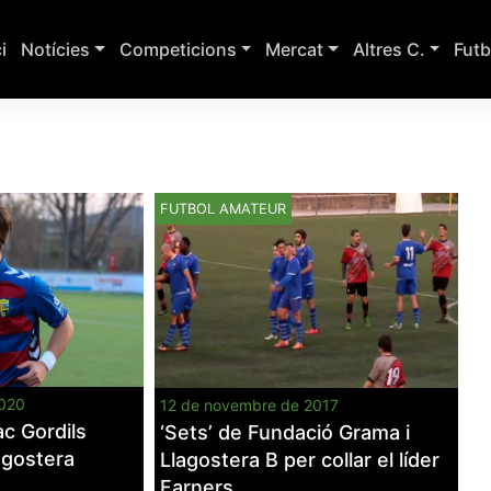
ci
Notícies
Competicions
Mercat
Altres C.
Futb
FUTBOL AMATEUR
2020
12 de novembre de 2017
dac Gordils
‘Sets’ de Fundació Grama i
agostera
Llagostera B per collar el líder
Farners