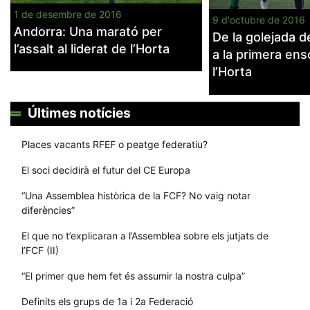
1 de desembre de 2016
9 d'octubre de 2016
Andorra: Una marató per
De la golejada d
l’assalt al liderat de l’Horta
a la primera en
l’Horta
Últimes notícies
Places vacants RFEF o peatge federatiu?
El soci decidirà el futur del CE Europa
“Una Assemblea històrica de la FCF? No vaig notar
diferències”
El que no t’explicaran a l’Assemblea sobre els jutjats de
l’FCF (II)
“El primer que hem fet és assumir la nostra culpa”
Definits els grups de 1a i 2a Federació