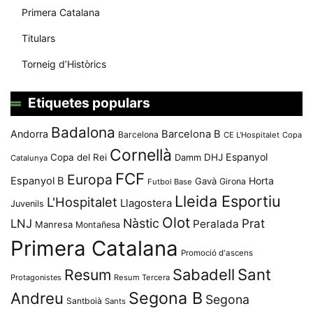
Primera Catalana
Titulars
Torneig d’Històrics
Etiquetes populars
Badalona
Andorra
Barcelona B
Barcelona
CE L'Hospitalet
Copa
Cornellà
Espanyol
Copa del Rei
Damm
DHJ
Catalunya
FCF
Europa
Espanyol B
Horta
Gavà
Girona
Futbol Base
Lleida Esportiu
L'Hospitalet
Llagostera
Juvenils
Olot
Nàstic
Prat
LNJ
Peralada
Manresa
Montañesa
Primera Catalana
Promoció d'ascens
Resum
Sabadell
Sant
Protagonistes
Resum Tercera
Segona B
Andreu
Segona
Santboià
Sants