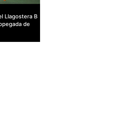
web.
el Llagostera B
sopegada de
Estadístiques
Recopilem
dades
estadístiques
de manera
anònima d'ús
del lloc web
per a millorar la
funcionalitat i
la seva
estructura.
Experiència
d'usuari
Alguns
components
tècnics del