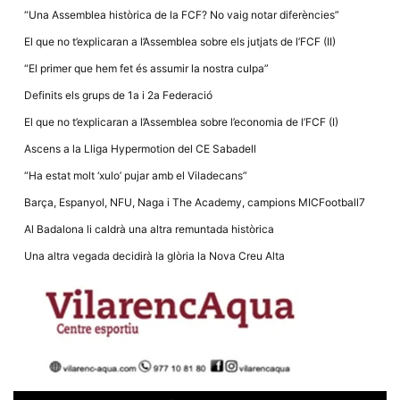
Màrqueting
“Una Assemblea històrica de la FCF? No vaig notar diferències”
En compartir
els teus
El que no t’explicaran a l’Assemblea sobre els jutjats de l’FCF (II)
interessos i
comportament
“El primer que hem fet és assumir la nostra culpa”
mentre
navegues pel
Definits els grups de 1a i 2a Federació
nostre lloc
web
El que no t’explicaran a l’Assemblea sobre l’economia de l’FCF (I)
incrementes
la possibilitat
Ascens a la Lliga Hypermotion del CE Sabadell
de mirar
només
“Ha estat molt ‘xulo’ pujar amb el Viladecans”
anuncis,
ofertes i
Barça, Espanyol, NFU, Naga i The Academy, campions MICFootball7
contingut
personalitzat.
Al Badalona li caldrà una altra remuntada històrica
Una altra vegada decidirà la glòria la Nova Creu Alta