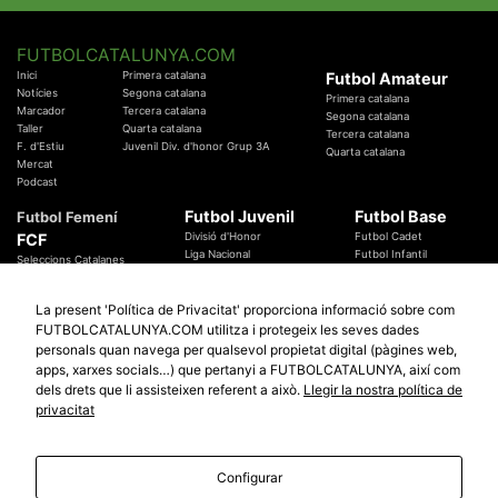
FUTBOLCATALUNYA.COM
Inici
Primera catalana
Futbol Amateur
Notícies
Segona catalana
Primera catalana
Marcador
Tercera catalana
Segona catalana
Taller
Quarta catalana
Tercera catalana
F. d'Estiu
Juvenil Div. d'honor Grup 3A
Quarta catalana
Mercat
Podcast
Futbol Juvenil
Futbol Base
Futbol Femení
FCF
Divisió d'Honor
Futbol Cadet
Liga Nacional
Futbol Infantil
Seleccions Catalanes
Territorials
Futbol Aleví
Entrenadors
Futbol Prebenjamí
Àrbitres
La present 'Política de Privacitat' proporciona informació sobre com
Temes Federatius
FUTBOLCATALUNYA.COM utilitza i protegeix les seves dades
Futbol Catalunya
Especials
personals quan navega per qualsevol propietat digital (pàgines web,
Promocions
Copa Catalunya Absoluta 2019
apps, xarxes socials…) que pertanyi a FUTBOLCATALUNYA, així com
Sortejos
Copa del Rei 2019 - 2020
dels drets que li assisteixen referent a això.
Llegir la nostra política de
Participació
Copa RFEF 2019 - 2020
privacitat
Copa Catalunya Amateur 2019
Configurar
© 2010 - 2026
FutbolCatalunya.com