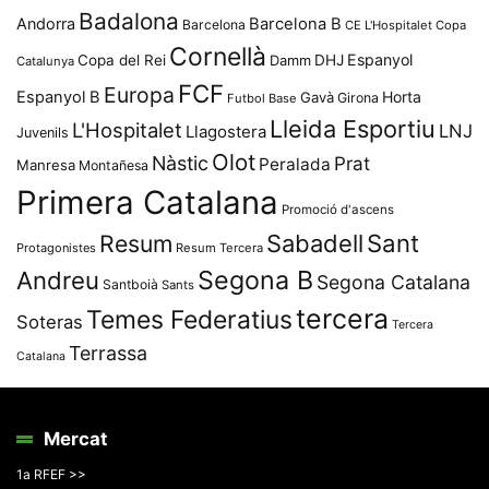
Badalona
Andorra
Barcelona B
Barcelona
CE L'Hospitalet
Copa
Cornellà
Espanyol
Copa del Rei
Damm
DHJ
Catalunya
FCF
Europa
Espanyol B
Horta
Gavà
Girona
Futbol Base
Lleida Esportiu
L'Hospitalet
LNJ
Llagostera
Juvenils
Olot
Nàstic
Prat
Peralada
Manresa
Montañesa
Primera Catalana
Promoció d'ascens
Resum
Sabadell
Sant
Protagonistes
Resum Tercera
Segona B
Andreu
Segona Catalana
Santboià
Sants
tercera
Temes Federatius
Soteras
Tercera
Terrassa
Catalana
Mercat
1a RFEF >>