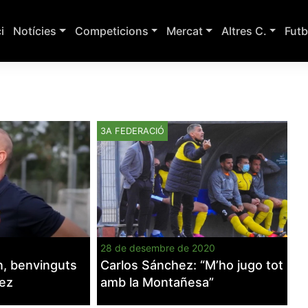
ci
Notícies
Competicions
Mercat
Altres C.
Futb
3A FEDERACIÓ
28 de desembre de 2020
, benvinguts
Carlos Sánchez: “M’ho jugo tot
hez
amb la Montañesa”