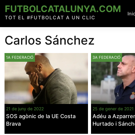
Skip
FUTBOLCATALUNYA.COM
to
Ini
TOT EL #FUTBOLCAT A UN CLIC
content
Carlos Sánchez
1A FEDERACIÓ
3A FEDERACIÓ
21 de juny de 2022
25 de gener de 2021
SOS agònic de la UE Costa
Adéu a Azparren
Brava
Hurtado i Sánc