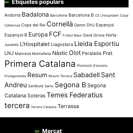
Etiquetes populars
Badalona
Andorra
Barcelona B
Barcelona
CE L'Hospitalet
Copa
Cornellà
Espanyol
Copa del Rei
Damm
DHJ
Catalunya
FCF
Europa
Espanyol B
Horta
Gavà
Girona
Futbol Base
Lleida Esportiu
L'Hospitalet
Llagostera
Juvenils
Olot
Nàstic
Prat
LNJ
Peralada
Manresa
Montañesa
Primera Catalana
Promoció d'ascens
Resum
Sabadell
Sant
Protagonistes
Resum Tercera
Segona B
Andreu
Segona
Santboià
Sants
Temes Federatius
Catalana
Soteras
tercera
Terrassa
Tercera Catalana
Mercat