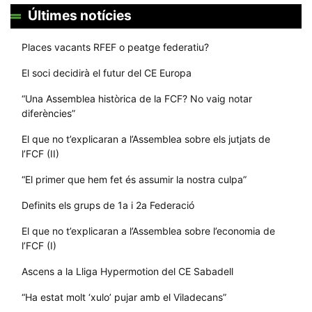
Últimes notícies
Places vacants RFEF o peatge federatiu?
El soci decidirà el futur del CE Europa
“Una Assemblea històrica de la FCF? No vaig notar
diferències”
El que no t’explicaran a l’Assemblea sobre els jutjats de
l’FCF (II)
“El primer que hem fet és assumir la nostra culpa”
Definits els grups de 1a i 2a Federació
El que no t’explicaran a l’Assemblea sobre l’economia de
l’FCF (I)
Ascens a la Lliga Hypermotion del CE Sabadell
“Ha estat molt ‘xulo’ pujar amb el Viladecans”