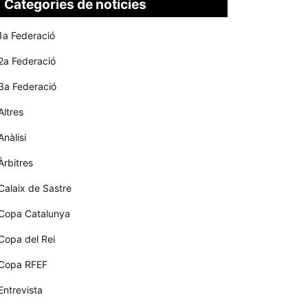
Categories de notícies
1a Federació
2a Federació
3a Federació
Altres
Anàlisi
Àrbitres
Calaix de Sastre
Copa Catalunya
Copa del Rei
Copa RFEF
Entrevista