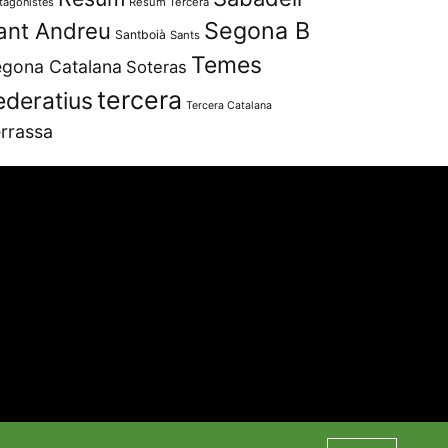
tagonistes
Resum Tercera
Segona B
ant Andreu
Santboià
Sants
Temes
gona Catalana
Soteras
tercera
ederatius
Tercera Catalana
rrassa