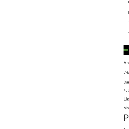
mentre
navegues pel
nostre lloc
web
incrementes la
possibilitat de
mirar només
anuncis,
ofertes i
contingut
personalitzat.
An
L'H
Da
Fut
Ll
Mo
P