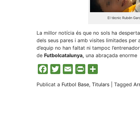
El tècnic Rubén Garc
La millor notícia és que no sols ha desper
dels seus pares i amb visites limitades pe
d’equip no han faltat ni tampoc l’entrenador
de
Futbolcatalunya
,
una abraçada enorme
Facebook
Twitter
Email
Print
Compart
Publicat a
Futbol Base
,
Titulars
|
Tagged
Ar