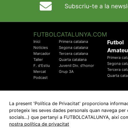
Subscriu-te a la newsl
FUTBOLCATALUNYA.COM
Futbol
Inici
Primera catalana
Notícies
Segona catalana
Amateu
Marcador
Tercera catalana
Primera cat
Taller
Quarta catalana
Segona cat
F. d'Estiu
Juvenil Div. d'honor
Tercera cat
Mercat
Grup 3A
Quarta cata
Podcast
La present 'Política de Privacitat' proporciona info
protegeix les seves dades personals quan navega per q
socials…) que pertanyi a FUTBOLCATALUNYA, així com de
© 2010 - 2026
FutbolCatalunya.com
nostra política de privacitat