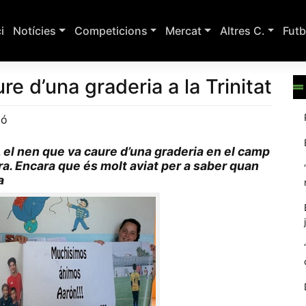
ci
Notícies
Competicions
Mercat
Altres C.
Futb
re d’una graderia a la Trinitat
ió
 el nen que va caure d’una graderia en el camp
lora. Encara que és molt aviat per a saber quan
a