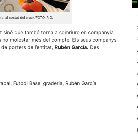
web.
ía, al costat del crack/FOTO. R.G.
Estadístiques
tat sinó que també torna a somriure en companyia
Recopilem
dades
r a no molestar més del compte. Els seus companys
estadístiques
 de porters de l’entitat,
Rubén
García
.
Des
de manera
anònima d'ús
del lloc web
eix
per a millorar la
funcionalitat i
la seva
rabal
,
Futbol Base
,
graderia
,
Rubén García
estructura.
Experiència
d'usuari
Alguns
components
tècnics del