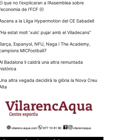
El que no t’explicaran a l’Assemblea sobre
l’economia de l’FCF (I)
Ascens a la Lliga Hypermotion del CE Sabadell
“Ha estat molt ‘xulo’ pujar amb el Viladecans”
Barça, Espanyol, NFU, Naga i The Academy,
campions MICFootball7
Al Badalona li caldrà una altra remuntada
històrica
Una altra vegada decidirà la glòria la Nova Creu
Alta