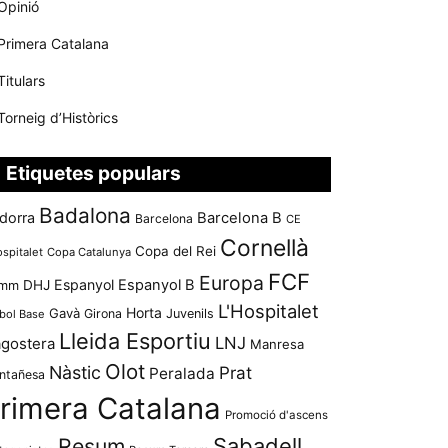
Opinió
Primera Catalana
Titulars
Torneig d’Històrics
Etiquetes populars
Badalona
dorra
Barcelona B
Barcelona
CE
Cornellà
Copa del Rei
ospitalet
Copa Catalunya
FCF
Europa
Espanyol
Espanyol B
mm
DHJ
L'Hospitalet
Horta
Gavà
Girona
Juvenils
bol Base
Lleida Esportiu
LNJ
agostera
Manresa
Olot
Nàstic
Prat
Peralada
ntañesa
rimera Catalana
Promoció d'ascens
Resum
Sabadell