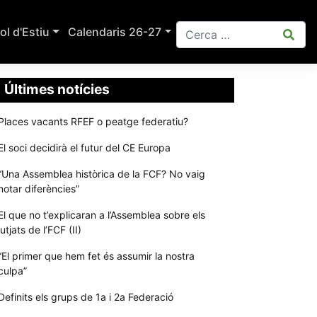
ol d'Estiu
Calendaris 26-27
Últimes notícies
Places vacants RFEF o peatge federatiu?
El soci decidirà el futur del CE Europa
“Una Assemblea històrica de la FCF? No vaig
notar diferències”
El que no t’explicaran a l’Assemblea sobre els
jutjats de l’FCF (II)
“El primer que hem fet és assumir la nostra
culpa”
Definits els grups de 1a i 2a Federació