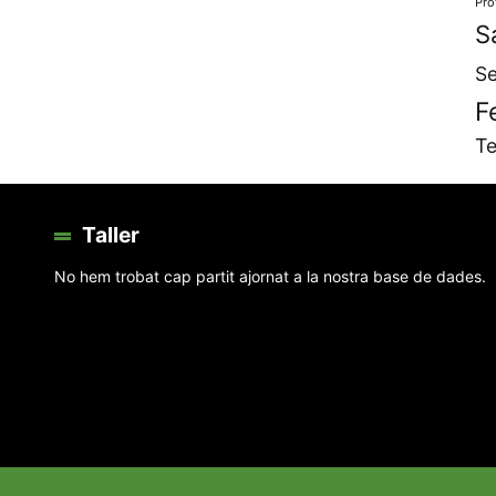
Pro
S
Se
F
Te
Taller
No hem trobat cap partit ajornat a la nostra base de dades.