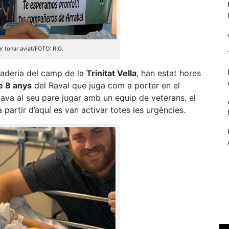
per tonar aviat/FOTO: R.G.
aderia del camp de la
Trinitat Vella
, han estat hores
e 8 anys
del Raval que juga com a porter en el
va al seu pare jugar amb un equip de veterans, el
 partir d’aquí es van activar totes les urgències.
Necessàries
Aquestes
cookies no
són
opcionals,
són
necessàries
per al
funcionament
tècnic de la