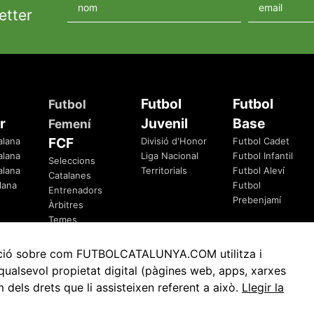
etter
Futbol
Futbol
Futbol
r
Juvenil
Base
Femení
FCF
alana
Divisió d'Honor
Futbol Cadet
alana
Liga Nacional
Futbol Infantil
Seleccions
alana
Territorials
Futbol Aleví
Catalanes
lana
Futbol
Entrenadors
Prebenjamí
Àrbitres
Temes
Federatius
rmació sobre com FUTBOLCATALUNYA.COM utilitza i
ualsevol propietat digital (pàgines web, apps, xarxes
ls drets que li assisteixen referent a això.
Llegir la
Avis Legal
Política de Privacitat
Política de Cookies