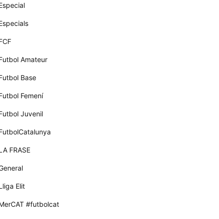
Especial
Especials
FCF
Futbol Amateur
Futbol Base
Futbol Femení
Futbol Juvenil
FutbolCatalunya
LA FRASE
General
Lliga Elit
MerCAT #futbolcat