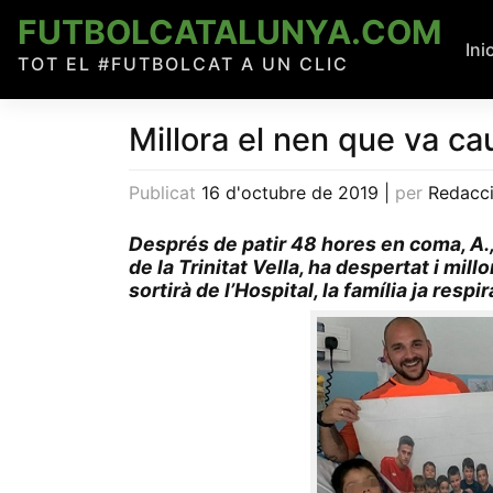
Skip
FUTBOLCATALUNYA.COM
to
Ini
TOT EL #FUTBOLCAT A UN CLIC
content
Millora el nen que va cau
Publicat
16 d'octubre de 2019
|
per
Redacc
Després de patir 48 hores en coma, A.,
de la Trinitat Vella, ha despertat i mil
sortirà de l’Hospital, la família ja respir