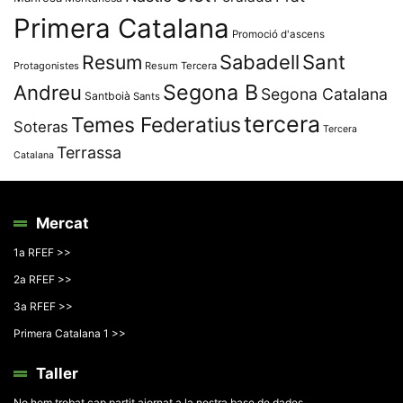
Primera Catalana
Promoció d'ascens
Resum
Sabadell
Sant
Protagonistes
Resum Tercera
Segona B
Andreu
Segona Catalana
Santboià
Sants
tercera
Temes Federatius
Soteras
Tercera
Terrassa
Catalana
Mercat
1a RFEF >>
2a RFEF >>
3a RFEF >>
Primera Catalana 1 >>
Taller
No hem trobat cap partit ajornat a la nostra base de dades.