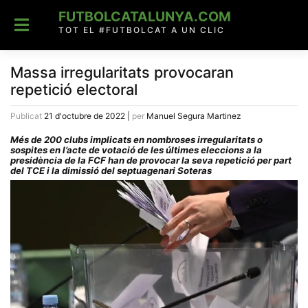
Skip
FUTBOLCATALUNYA.COM
to
content
TOT EL #FUTBOLCAT A UN CLIC
Massa irregularitats provocaran
repetició electoral
Publicat
21 d'octubre de 2022
|
per
Manuel Segura Martinez
Més de 200 clubs implicats en nombroses irregularitats o
sospites en l’acte de votació de les últimes eleccions a la
presidència de la FCF han de provocar la seva repetició per part
del TCE i la dimissió del septuagenari Soteras