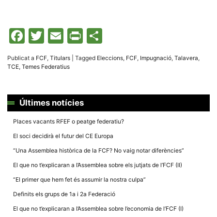
Facebook
Twitter
Email
Print
Comparteix
Publicat a
FCF
,
Titulars
|
Tagged
Eleccions
,
FCF
,
Impugnació
,
Talavera
,
TCE
,
Temes Federatius
Últimes notícies
Places vacants RFEF o peatge federatiu?
El soci decidirà el futur del CE Europa
“Una Assemblea històrica de la FCF? No vaig notar diferències”
El que no t’explicaran a l’Assemblea sobre els jutjats de l’FCF (II)
“El primer que hem fet és assumir la nostra culpa”
Definits els grups de 1a i 2a Federació
El que no t’explicaran a l’Assemblea sobre l’economia de l’FCF (I)