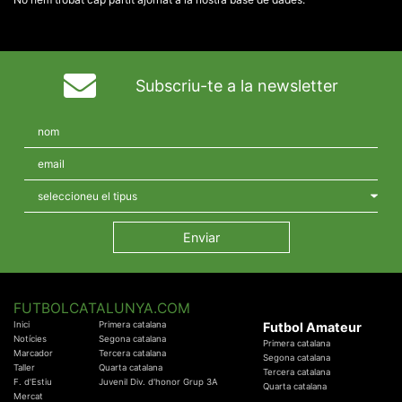
Subscriu-te a la newsletter
FUTBOLCATALUNYA.COM
Inici
Primera catalana
Futbol Amateur
Notícies
Segona catalana
Primera catalana
Marcador
Tercera catalana
Segona catalana
Taller
Quarta catalana
Tercera catalana
F. d'Estiu
Juvenil Div. d'honor Grup 3A
Quarta catalana
Mercat