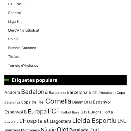
LA FRASE
General
Lliga Elit
MerCAT #futbolcat
Opinió
Primera Catalana
Titulars
Torneig d’Històrics
Etiquetes populars
Badalona
Andorra
Barcelona B
Barcelona
CE L'Hospitalet
Copa
Cornellà
Espanyol
Copa del Rei
Damm
DHJ
Catalunya
FCF
Europa
Espanyol B
Horta
Gavà
Girona
Futbol Base
Lleida Esportiu
L'Hospitalet
LNJ
Llagostera
Juvenils
Olot
Nàstic
Prat
Peralada
Manresa
Montañesa