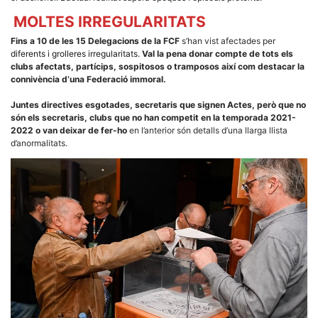
la funcionalitat
i la seva
MOLTES IRREGULARITATS
estructura.
Fins a 10 de les 15 Delegacions de la FCF
s’han vist afectades per
diferents i grolleres irregularitats.
Val la pena donar compte de tots els
clubs afectats, partícips, sospitosos o tramposos així com destacar la
Experiència
connivència d’una Federació immoral.
d'usuari
Alguns
components
Juntes directives esgotades, secretaris que signen Actes, però que no
tècnics del
són els secretaris, clubs que no han competit en la temporada 2021-
nostre lloc web
2022 o van deixar de fer-ho
en l’anterior són detalls d’una llarga llista
emmagatzemen
d’anormalitats.
dades en el seu
dispositiu que
permeten que el
lloc funcioni tan
bé com sigui
possible. Si
rebutja
aquestes
cookies
algunes
funcionalitats
desapareixeran
del lloc web.