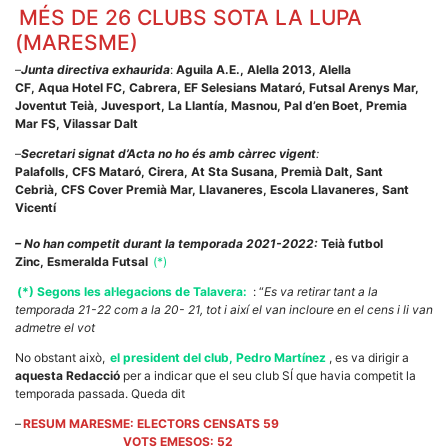
MÉS DE 26 CLUBS SOTA LA LUPA
(MARESME)
–
Junta directiva exhaurida
:
Aguila A.E., Alella 2013, Alella
CF, Aqua Hotel FC, Cabrera, EF Selesians Mataró, Futsal Arenys Mar,
Joventut Teià, Juvesport, La Llantía, Masnou, Pal d’en Boet, Premia
Mar FS, Vilassar Dalt
–
Secretari signat d’Acta no ho és amb càrrec vigent
:
Palafolls, CFS Mataró, Cirera, At Sta Susana, Premià Dalt, Sant
Cebrià, CFS Cover Premià Mar, Llavaneres, Escola Llavaneres, Sant
Vicentí
– No han competit durant la temporada 2021-2022:
Teià futbol
Zinc, Esmeralda Futsal
(*)
(*) Segons les al·legacions de Talavera:
: “
Es va retirar tant a la
temporada 21-22 com a la 20- 21, tot i així el van incloure en el cens i li van
admetre el vot
No obstant això,
el president del club, Pedro Martínez
, es va dirigir a
aquesta Redacció
per a indicar que el seu club SÍ que havia competit la
temporada passada. Queda dit
–
RESUM MARESME: ELECTORS CENSATS 59
VOTS EMESOS: 52