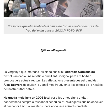
Tot indica que el futbol català haurà de tornar a votar després del
Necessàries
frau del maig passat 2022 // FOTO: FCF
Aquestes
cookies no
són
opcionals,
són
@ManuelSeguraM
necessàries
per al
funcionament
tècnic de la
web.
La vergonya que impregna les eleccions a la
Federació Catalana de
futbol
van cap a una repetició humiliant i indigna, però així ho han
Estadístiques
provocat els actuals rectors. Les al·legacions presentades pel candidat
Recopilem
Àlex Talavera
despullen la versió més fraudulenta i sospitosa de la història
dades
del nostre futbol català.
estadístiques
de manera
No queda molt lluny un 2005 letal
per a les urnes d’una entitat
anònima d'ús
del lloc web
condemnada sempre a l’escàndol per culpa d’uns dirigents que no coneixen
per a millorar
el deshonor. L’actual realitat supera èpoques i episodis pretèrits.