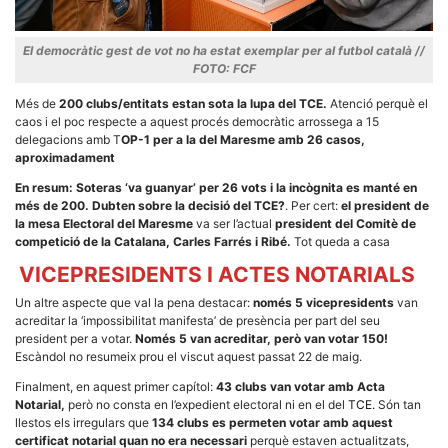
Màrqueting
En compartir
els teus
interessos i
El democràtic gest de vot no ha estat exemplar per al futbol català //
comportament
FOTO: FCF
mentre
navegues pel
Més de
200 clubs/entitats estan sota la lupa del TCE.
Atenció perquè el
nostre lloc
caos i el poc respecte a aquest procés democràtic arrossega a 15
web
incrementes
delegacions amb T
OP-1 per a la del Maresme amb 26 casos,
la possibilitat
aproximadament
de mirar
només
En resum: Soteras ‘va guanyar’ per 26 vots i la incògnita es manté en
anuncis,
més de 200. Dubten sobre la decisió del TCE?
. Per cert:
el president de
ofertes i
la mesa Electoral del Maresme
va ser l’actual
president del Comitè de
contingut
competició de la Catalana, Carles Farrés i Ribé.
Tot queda a casa
personalitzat.
VICEPRESIDENTS I ACTES NOTARIALS
Un altre aspecte que val la pena destacar:
només 5 vicepresidents
van
acreditar la ‘impossibilitat manifesta’ de presència per part del seu
president per a votar.
Només 5 van acreditar, però van votar 150!
Escàndol no resumeix prou el viscut aquest passat 22 de maig.
Finalment, en aquest primer capítol:
43 clubs van votar amb Acta
Notarial,
però no consta en l’expedient electoral ni en el del
TCE.
Són tan
llestos els irregulars que
134 clubs es permeten votar amb aquest
certificat notarial quan no era necessari
perquè estaven actualitzats,