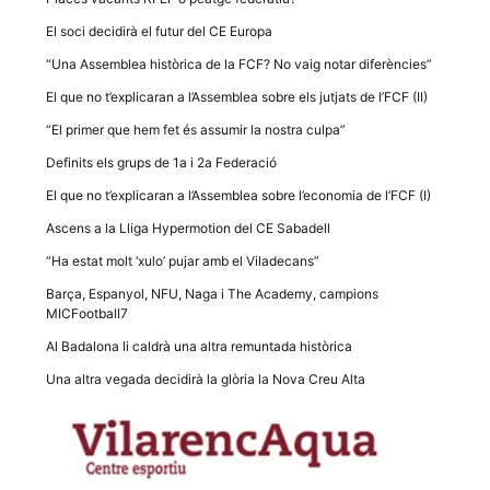
Màrqueting
En compartir
El soci decidirà el futur del CE Europa
els teus
interessos i
“Una Assemblea històrica de la FCF? No vaig notar diferències”
comportament
mentre
El que no t’explicaran a l’Assemblea sobre els jutjats de l’FCF (II)
navegues pel
nostre lloc
“El primer que hem fet és assumir la nostra culpa”
web
incrementes
Definits els grups de 1a i 2a Federació
la possibilitat
de mirar
El que no t’explicaran a l’Assemblea sobre l’economia de l’FCF (I)
només
anuncis,
Ascens a la Lliga Hypermotion del CE Sabadell
ofertes i
contingut
“Ha estat molt ‘xulo’ pujar amb el Viladecans”
personalitzat.
Barça, Espanyol, NFU, Naga i The Academy, campions
MICFootball7
Al Badalona li caldrà una altra remuntada històrica
Una altra vegada decidirà la glòria la Nova Creu Alta