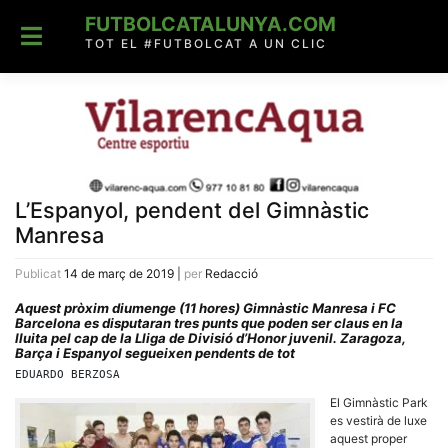
Skip
FUTBOLCATALUNYA.COM
to
content
TOT EL #FUTBOLCAT A UN CLIC
L’Espanyol, pendent del Gimnàstic
Manresa
Publicat
14 de març de 2019
|
per
Redacció
Aquest pròxim diumenge (11 hores) Gimnàstic Manresa i FC
Barcelona es disputaran tres punts que poden ser claus en la
lluita pel cap de la Lliga de Divisió d’Honor juvenil. Zaragoza,
Barça i Espanyol segueixen pendents de tot
EDUARDO BERZOSA
El Gimnàstic Park
es vestirà de luxe
aquest proper