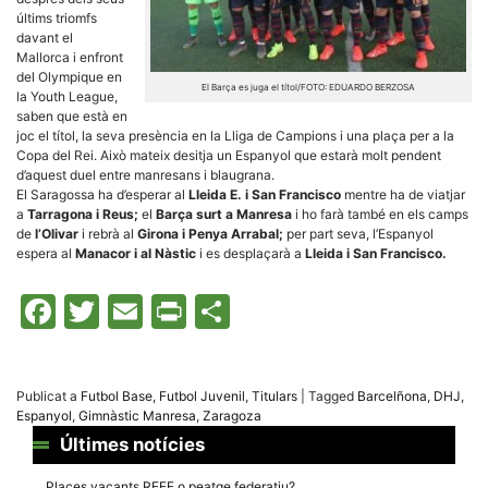
la funcionalitat
últims triomfs
i la seva
davant el
estructura.
Mallorca i enfront
del Olympique en
El Barça es juga el títol/FOTO: EDUARDO BERZOSA
la Youth League,
Experiència
saben que està en
d'usuari
joc el títol, la seva presència en la Lliga de Campions i una plaça per a la
Alguns
Copa del Rei. Això mateix desitja un Espanyol que estarà molt pendent
components
d’aquest duel entre manresans i blaugrana.
tècnics del
nostre lloc web
El Saragossa ha d’esperar al
Lleida E. i San Francisco
mentre ha de viatjar
emmagatzemen
a
Tarragona i Reus;
el
Barça surt a Manresa
i ho farà també en els camps
dades en el seu
de
l’Olivar
i rebrà al
Girona i Penya Arrabal;
per part seva, l’Espanyol
dispositiu que
espera al
Manacor i al Nàstic
i es desplaçarà a
Lleida i San Francisco.
permeten que el
lloc funcioni tan
bé com sigui
Facebook
Twitter
Email
Print
Comparteix
possible. Si
rebutja
aquestes
cookies
algunes
funcionalitats
Publicat a
Futbol Base
,
Futbol Juvenil
,
Titulars
|
Tagged
Barcelñona
,
DHJ
,
desapareixeran
Espanyol
,
Gimnàstic Manresa
,
Zaragoza
del lloc web.
Últimes notícies
Places vacants RFEF o peatge federatiu?