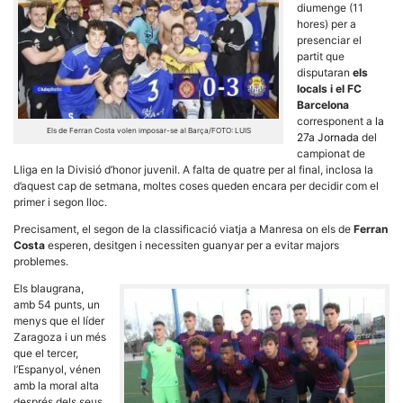
diumenge (11
hores) per a
presenciar el
partit que
disputaran
els
locals i el FC
Barcelona
Necessàries
corresponent a
la
Aquestes
Els de Ferran Costa volen imposar-se al Barça/FOTO: LUIS
cookies no
27a Jornada
del
són
campionat de
opcionals,
Lliga en la Divisió d’honor juvenil. A falta de quatre per al final, inclosa la
són
d’aquest cap de setmana, moltes coses queden encara per decidir com el
necessàries
primer i segon lloc.
per al
funcionament
Precisament, el segon de la classificació viatja a Manresa on els de
Ferran
tècnic de la
web.
Costa
esperen, desitgen i necessiten guanyar per a evitar majors
problemes.
Els blaugrana,
Estadístiques
amb 54 punts, un
Recopilem
menys que el líder
dades
Zaragoza i un més
estadístiques
que el tercer,
de manera
anònima d'ús
l’Espanyol, vénen
del lloc web
amb la moral alta
per a millorar
després dels seus