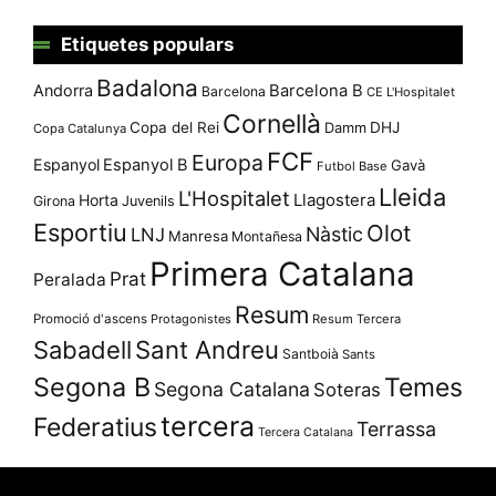
Etiquetes populars
Badalona
Andorra
Barcelona B
Barcelona
CE L'Hospitalet
Cornellà
Copa del Rei
Damm
DHJ
Copa Catalunya
FCF
Europa
Espanyol
Espanyol B
Gavà
Futbol Base
Lleida
L'Hospitalet
Llagostera
Horta
Girona
Juvenils
Esportiu
Olot
Nàstic
LNJ
Manresa
Montañesa
Primera Catalana
Prat
Peralada
Resum
Promoció d'ascens
Protagonistes
Resum Tercera
Sabadell
Sant Andreu
Santboià
Sants
Segona B
Temes
Segona Catalana
Soteras
tercera
Federatius
Terrassa
Tercera Catalana