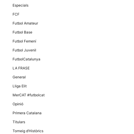
Especials
FCF
Futbol Amateur
Futbol Base
Futbol Femení
Futbol Juvenil
FutbolCatalunya
LA FRASE
General
Lliga Elit
MerCAT #futbolcat
Opinió
Primera Catalana
Titulars
Torneig d’Històrics