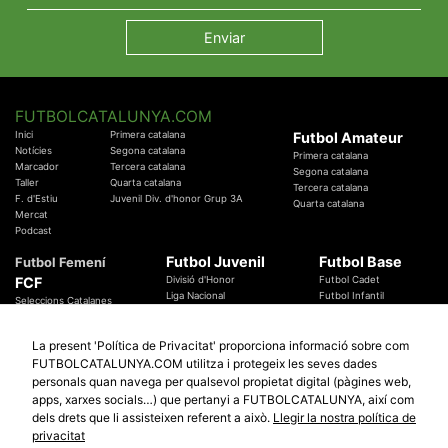
FUTBOLCATALUNYA.COM
Inici
Primera catalana
Futbol Amateur
Notícies
Segona catalana
Primera catalana
Marcador
Tercera catalana
Segona catalana
Taller
Quarta catalana
Tercera catalana
F. d'Estiu
Juvenil Div. d'honor Grup 3A
Quarta catalana
Mercat
Podcast
Futbol Juvenil
Futbol Base
Futbol Femení
FCF
Divisió d'Honor
Futbol Cadet
Liga Nacional
Futbol Infantil
Seleccions Catalanes
Territorials
Futbol Aleví
Entrenadors
Futbol Prebenjamí
Àrbitres
La present 'Política de Privacitat' proporciona informació sobre com
Temes Federatius
FUTBOLCATALUNYA.COM utilitza i protegeix les seves dades
Futbol Catalunya
Especials
personals quan navega per qualsevol propietat digital (pàgines web,
Promocions
Copa Catalunya Absoluta 2019
apps, xarxes socials…) que pertanyi a FUTBOLCATALUNYA, així com
Sortejos
Copa del Rei 2019 - 2020
dels drets que li assisteixen referent a això.
Llegir la nostra política de
Participació
Copa RFEF 2019 - 2020
privacitat
Copa Catalunya Amateur 2019