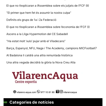
Màrqueting
En compartir
El que no t’explicaran a l’Assemblea sobre els jutjats de l’FCF (II)
els teus
interessos i
“El primer que hem fet és assumir la nostra culpa”
comportament
mentre
Definits els grups de 1a i 2a Federació
navegues pel
nostre lloc
El que no t’explicaran a l’Assemblea sobre l’economia de l’FCF (I)
web
incrementes
Ascens a la Lliga Hypermotion del CE Sabadell
la possibilitat
de mirar
“Ha estat molt ‘xulo’ pujar amb el Viladecans”
només
anuncis,
Barça, Espanyol, NFU, Naga i The Academy, campions MICFootball7
ofertes i
contingut
Al Badalona li caldrà una altra remuntada històrica
personalitzat.
Una altra vegada decidirà la glòria la Nova Creu Alta
Categories de notícies