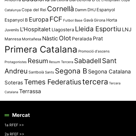
CE L'Hospitalet
Copa
Cornellà
Espanyol
Copa del Rei
Damm
DHJ
Catalunya
FCF
Europa
Espanyol B
Horta
Gavà
Girona
Futbol Base
Lleida Esportiu
L'Hospitalet
LNJ
Llagostera
Juvenils
Olot
Nàstic
Prat
Peralada
Manresa
Montañesa
Primera Catalana
Promoció d'ascens
Resum
Sabadell
Sant
Protagonistes
Resum Tercera
Segona B
Andreu
Segona Catalana
Santboià
Sants
tercera
Temes Federatius
Soteras
Tercera
Terrassa
Catalana
Mercat
1a RFEF >>
2a RFEF >>