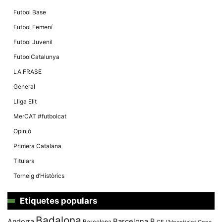
Futbol Base
Futbol Femení
Futbol Juvenil
FutbolCatalunya
LA FRASE
General
Lliga Elit
MerCAT #futbolcat
Opinió
Primera Catalana
Titulars
Torneig d’Històrics
Etiquetes populars
Badalona
Andorra
Barcelona B
Barcelona