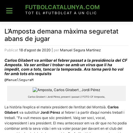
Skip
FUTBOLCATALUNYA.COM
to
content
TOT EL #FUTBOLCAT A UN CLIC
L’Amposta demana màxima seguretat
abans de jugar
Publicat
18 d'agost de 2020
|
per
Manuel Segura Martinez
Carlos Gilabert va arribar el febrer passat a la presidència del CF
Amposta. Va ser arribar i trobar-se amb un virus que li ha
impedit, com a tots, tancar la temporada. Ara torna però ho vol
fer amb tots els requisits
@ManuelSeguraM
Carlos Girabert i Jordi Pérez, present i passat // FOTO: CF Amposta,
La història l’explica el mateix president de l’entitat del Montsià.
Carlos
Gilabert
va substituir
Jordi Pérez
al febrer i a partir d’aquí només treball i
treball. “Fa vuit mesos que sóc president. Vaig ser soci, vocal,
vicepresident i ara president. El meu antecessor em va dir que no ho podia
combinar amb la seva vida i em va voler posar per davant en el club del