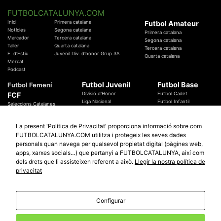
FUTBOLCATALUNYA.COM
Inici
Primera catalana
Futbol Amateur
Notícies
Segona catalana
Primera catalana
Marcador
Tercera catalana
Segona catalana
Taller
Quarta catalana
Tercera catalana
F. d'Estiu
Juvenil Div. d'honor Grup 3A
Quarta catalana
Mercat
Podcast
Futbol Juvenil
Futbol Base
Futbol Femení
FCF
Divisió d'Honor
Futbol Cadet
Liga Nacional
Futbol Infantil
Seleccions Catalanes
Territorials
Futbol Aleví
Entrenadors
Futbol Prebenjamí
Àrbitres
La present 'Política de Privacitat' proporciona informació sobre com
Temes Federatius
FUTBOLCATALUNYA.COM utilitza i protegeix les seves dades
Futbol Catalunya
Especials
personals quan navega per qualsevol propietat digital (pàgines web,
Promocions
Copa Catalunya Absoluta 2019
apps, xarxes socials…) que pertanyi a FUTBOLCATALUNYA, així com
Sortejos
Copa del Rei 2019 - 2020
dels drets que li assisteixen referent a això.
Llegir la nostra política de
Participació
Copa RFEF 2019 - 2020
privacitat
Copa Catalunya Amateur 2019
Configurar
© 2010 - 2026
FutbolCatalunya.com
Avis Legal
Política de Privacitat
Política de Cookies