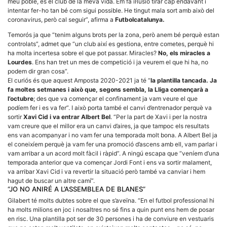
meu poble, és el club de la meva vida. Em fa il·lusió tirar cap endavant i
intentar fer-ho tan bé com sigui possible. He tingut mala sort amb això del
coronavirus, però cal seguir”, afirma a
Futbolcatalunya.
Temorós ja que “tenim alguns brots per la zona, però anem bé perquè estan
controlats”, admet que “un club així es gestiona, entre cometes, perquè hi
ha molta incertesa sobre el que pot passar. Miracles?
No, els miracles a
Necessàries
Lourdes
. Ens han tret un mes de competició i ja veurem el que hi ha, no
Aquestes
podem dir gran cosa”.
cookies no
El curiós és que aquest Amposta 2020-2021 ja té “
la plantilla tancada. Ja
són
fa moltes setmanes i això que, segons sembla, la Lliga començarà a
opcionals,
l’octubre
; des que va començar el confinament ja vam veure el que
són
necessàries
podíem fer i es va fer”. I això porta també el canvi d’entrenador perquè va
per al
sortir
Xavi Cid i va entrar Albert Bel
. “Per la part de Xavi i per la nostra
funcionament
vam creure que el millor era un canvi d’aires, ja que tampoc els resultats
tècnic de la
ens van acompanyar i no vam fer una temporada molt bona. A Albert Bel ja
web.
el coneixíem perquè ja vam fer una promoció d’ascens amb ell, vam parlar i
vam arribar a un acord molt fàcil i ràpid”. A ningú escapa que “veníem d’una
temporada anterior que va començar Jordi Font i ens va sortir malament,
Estadístiques
va arribar Xavi Cid i va revertir la situació però també va canviar i hem
Recopilem
hagut de buscar un altre camí”.
dades
“JO NO ANIRÉ A L’ASSEMBLEA DE BLANES”
estadístiques
de manera
Gilabert té molts dubtes sobre el que s’aveïna. “En el futbol professional hi
anònima d'ús
ha molts milions en joc i nosaltres no sé fins a quin punt ens hem de posar
del lloc web
en risc. Una plantilla pot ser de 30 persones i ha de conviure en vestuaris
per a millorar