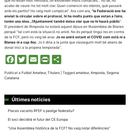
que no estan molt ventilats, on existeixen molts contactes… no sé, no
la funcionalitat
acabo de veure-ho tot molt clar. Quan comencin els rebrots, què passarà
i la seva
estructura.
amb els partits? Ho veig molt complicat”. Ara com ara,
“la Federació ens ha
enviat la circular sobre el protocol, hi ha molts punts que estan a l’aire,
tenim una idea…l’Ajuntament també deixa clar que no hi haurà públic
“.
El president de l’Amposta no estarà aquest dijous en l’Assemblea de Blanes
Experiència
perquè “tal com està la situació no aniré. No és perquè tingui res en contra
d'usuari
de la FCF, però no veig bé anar.
Jo no aniré estant el COVID com està ni a
Alguns
Blanes ni a cap lloc
. Jo li diria a la junta que s’assegurin molt bé abans de
components
tècnics del
donar inici a la propera temporada”.
nostre lloc web
emmagatzemen
Facebook
Twitter
Email
Print
Comparteix
dades en el seu
dispositiu que
permeten que el
Publicat a
Futbol Amateur
,
Titulars
|
Tagged
amateur
,
Amposta
,
Segona
lloc funcioni tan
bé com sigui
Catalana
possible. Si
rebutja
aquestes
cookies
Últimes notícies
algunes
funcionalitats
desapareixeran
Places vacants RFEF o peatge federatiu?
del lloc web.
El soci decidirà el futur del CE Europa
“Una Assemblea històrica de la FCF? No vaig notar diferències”