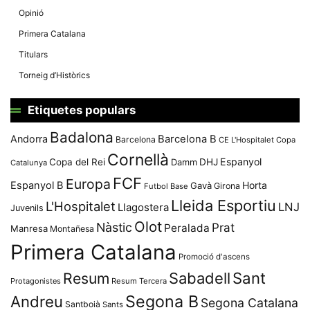
Opinió
Primera Catalana
Titulars
Torneig d’Històrics
Etiquetes populars
Badalona
Andorra
Barcelona B
Barcelona
CE L'Hospitalet
Copa
Cornellà
Espanyol
Copa del Rei
Damm
DHJ
Catalunya
FCF
Europa
Espanyol B
Horta
Gavà
Girona
Futbol Base
Lleida Esportiu
L'Hospitalet
LNJ
Llagostera
Juvenils
Olot
Nàstic
Prat
Peralada
Manresa
Montañesa
Primera Catalana
Promoció d'ascens
Resum
Sabadell
Sant
Protagonistes
Resum Tercera
Segona B
Andreu
Segona Catalana
Santboià
Sants