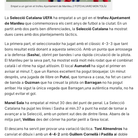
Empat a un gol en el trofeu Ajuntament de Manlleu // FOTO:ALVARO MON TOLÍU
La
Selecció Catalana UEFA
ha empatat a un gol en el
trofeu Ajuntament
de Manlleu
que commemorava els cent anys de futbol a la ciutat. En un
partit amb dos parts ben diferenciades, la
Selecció Catalana
ha mostrat
dues cares amb dos plantejaments tàctics.
Necessàries
Aquestes
La primera part, el seleccionador ha jugat amb el clàssic 4-3-3 que tant
cookies no
bons resultat està donant a aquesta selecció. Amb un punta que arrossega
són
a la defensa (
Sasha
), obrint per bandes i una ràpida circulació de la pilota.
opcionals,
El Manlleu per la seva part, ha mostrat està molt més rodat que el combinat
són
necessàries
català i el ritme ha sigut altíssim. El local
Aumatell
ha sigut el primer en
per al
avisar al minut 7, que un Ramos excel·lent ha pogut bloquejar. Un minut
funcionament
desprès, una jugada de llibre on
Putxi
, que tornava a casa, ha fet un canvi
tècnic de la
de banda a
Guzman
que ha creuat la pilota on
Barragan
no ha pogut
web.
arribar. Ha sigut la única vegada que Barragan,una autèntica muralla, no ha
pogut evitar el gol.
Estadístiques
Manel Sala
ha empatat al minut 30 des del punt de penal. La Selecció
Recopilem
Catalana ha pujat les línies i Sasha al min.37 a punt ha estat de tornar a
dades
avançar a la Selecció, amb un potent xut des de dintre l’àrea. Abans de la
estadístiques
mitja part,
Velillas
des del còrner ha portar perill a l’àrea local.
de manera
anònima d'ús
El descans ha servit per provar una variació tàctica.
Toni Almendros
ha
del lloc web
canviat el dibuix i amb un
4-4-2
amb
Guillem Cornellà i Padilla a
l doble
per a millorar