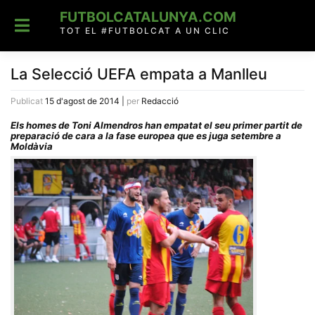
Skip
FUTBOLCATALUNYA.COM
to
content
TOT EL #FUTBOLCAT A UN CLIC
La Selecció UEFA empata a Manlleu
Publicat
15 d'agost de 2014
|
per
Redacció
Els homes de Toni Almendros han empatat el seu primer partit de
preparació de cara a la fase europea que es juga setembre a
Moldàvia