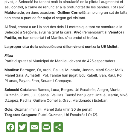
pivot, la Selecció ha tancat molt la circulació de la pilota i augmentat el
la funcionalitat
i la seva
seu control, a canvi de renunciar a la profunditat de les bandes. Tot i així
estructura.
Maldonado
, en dues ocasions i
Guillem Cornellà
, amb un gran xut de falta,
han estat a punt de fer pujar el segon gol visitant.
Al final, empat a un i la sort des dels 11 metres que tant va somriure a la
Experiència
Selecció a Segòvia, avui ha girat la cara
. Vivó
(rememorant al
Veneto)
i
d'usuari
Padilla
, no han encertat i el Manlleu s’ha endut el trofeu.
Alguns
components
La proper cita de la selecció serà dillun vinent contra la UE Mollet.
tècnics del
nostre lloc web
Fitxa
emmagatzemen
Partit disputat al Municipal de Manlleu davant de 425 espectadors
dades en el seu
dispositiu que
Manlleu:
Barragan, Ot, Archi, Ballus, Muntada, Jandro, Marti Soler, Maik,
permeten que el
lloc funcioni tan
Manel Sala, Aumatell i Pol. També han jugat: Edu Rabell, Ivan, Raul, Pol
bé com sigui
PLanas, Payan, Fran, Seuam i Campayo.
possible. Si
rebutja
Selecció Catalana:
Ramos, Luca, Borges, Uri Escabrós, Alegre, Munta,
aquestes
Guzmán, Putxi, Juli, Sasha i Velillas. També han jugat: Unzué, Martin, Vivó,
cookies
D.López, Padilla, Guillem Cornellà, Grau, Maldonado i Esteban.
algunes
funcionalitats
Gols:
Guzman (min.8) i Manel Sala (min 30 de penal)
desapareixeran
Targetes Grogues:
Putxi, Guzman, Uri Escabrós i Ot (2).
del lloc web.
Facebook
Twitter
Email
Print
Comparteix