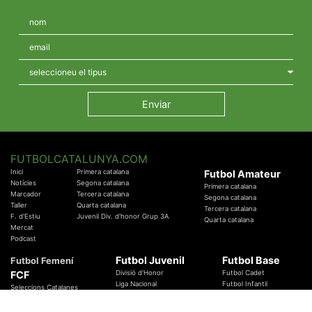
FUTBOLCATALUNYA.COM
Inici
Primera catalana
Futbol Amateur
Notícies
Segona catalana
Primera catalana
Marcador
Tercera catalana
Segona catalana
Taller
Quarta catalana
Tercera catalana
F. d'Estiu
Juvenil Div. d'honor Grup 3A
Quarta catalana
Mercat
Podcast
Futbol Juvenil
Futbol Base
Futbol Femení
FCF
Divisió d'Honor
Futbol Cadet
Liga Nacional
Futbol Infantil
Seleccions Catalanes
Territorials
Futbol Aleví
Entrenadors
Futbol Prebenjamí
Àrbitres