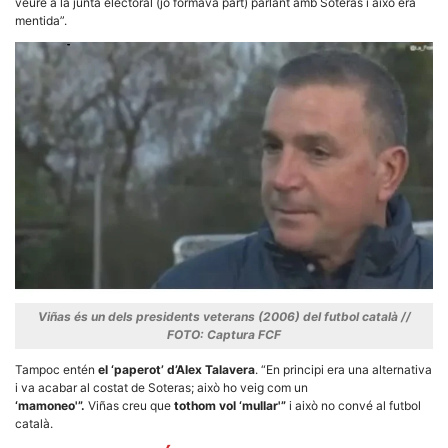
Màrqueting
veure a la junta electoral (jo formava part) parlant amb Soteras i això era
En compartir
mentida”.
els teus
interessos i
comportament
mentre
navegues pel
nostre lloc
web
incrementes
la possibilitat
de mirar
només
anuncis,
ofertes i
contingut
personalitzat.
Viñas és un dels presidents veterans (2006) del futbol català //
FOTO: Captura FCF
Tampoc entén
el ‘paperot’ d’Alex Talavera
. “En principi era una alternativa
i va acabar al costat de Soteras; això ho veig com un
‘mamoneo'”.
Viñas creu que
tothom vol ‘mullar'”
i això no convé al futbol
català.