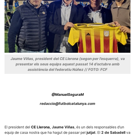
Necessàries
Aquestes
cookies no
són
opcionals,
Jaume Viñas, president del CE Llerona (segon per l’esquerra), va
són
necessàries
presentar els seus equips aquest passat 14 d’octubre amb
per al
assistència del federatiu Núñez // FOTO: FCF
funcionament
tècnic de la
web.
@ManuelSeguraM
Estadístiques
redaccio@futbolcatalunya.com
Recopilem
dades
estadístiques
de manera
anònima d'ús
El president del
CE Llerona
, Jaume Viñas
, és un dels responsables d’un
del lloc web
equip de casa nostra que ha hagut de passar pel
jutjat
. El
2 de Sabadell
va
per a millorar