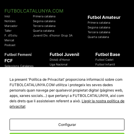
FUTBOLCATALUNYA.COM
Inici
Primera catalana
Futbol Amateur
Notícies
Segona catalana
Primera catalana
Marcador
Tercera catalana
Segona catalana
Taller
Quarta catalana
Tercera catalana
F. d'Estiu
Juvenil Div. d'honor Grup 3A
Quarta catalana
Mercat
Podcast
Futbol Juvenil
Futbol Base
Futbol Femení
FCF
Divisió d'Honor
Futbol Cadet
Liga Nacional
Futbol Infantil
Seleccions Catalanes
Territorials
Futbol Aleví
Entrenadors
Futbol Prebenjamí
Àrbitres
La present 'Política de Privacitat' proporciona informació sobre com
Temes Federatius
FUTBOLCATALUNYA.COM utilitza i protegeix les seves dades
Futbol Catalunya
Especials
personals quan navega per qualsevol propietat digital (pàgines web,
Promocions
apps, xarxes socials…) que pertanyi a FUTBOLCATALUNYA, així com
Copa Catalunya Absoluta 2019
Sortejos
Copa del Rei 2019 - 2020
dels drets que li assisteixen referent a això.
Llegir la nostra política de
Participació
Copa RFEF 2019 - 2020
privacitat
Copa Catalunya Amateur 2019
Configurar
© 2010 - 2026
FutbolCatalunya.com