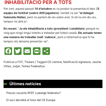
INHABILITACIÓ PER A TOTS
Per cert, aquest passat
14 d’octubre
es va produir la presentació dels 2
5
equips de l’entitat (sobre 400 jugadors)
i també va ser
“el delegat
federatiu Núñez
, però no parlem de res sobre això. Si ell no em diu res,
tampoc ho diré jo”.
En resum:
“
Jo els inhabilitaria a tots (president i candidats
) perquè no
veig que ningú tingui interès a treballar pel futbol català.
Els actuals tenen
una manera de treballar molt ‘xulesca’
, però a l’alternativa que hi ha
tampoc els deixaria presentar-se”.
Facebook
Twitter
Email
Print
Comparteix
Publicat a
FCF
,
Titulars
|
Tagged
CE Llerona
,
falsificació signatura
,
Jaume
Viñas
,
Jutjat
,
Temes Federatius
Últimes notícies
Places vacants RFEF o peatge federatiu?
El soci decidirà el futur del CE Europa