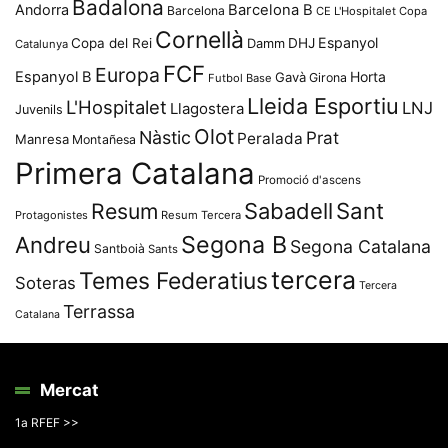
Badalona
Andorra
Barcelona B
Barcelona
CE L'Hospitalet
Copa
Cornellà
Espanyol
Copa del Rei
Damm
DHJ
Catalunya
FCF
Europa
Espanyol B
Horta
Gavà
Girona
Futbol Base
Lleida Esportiu
L'Hospitalet
LNJ
Llagostera
Juvenils
Olot
Nàstic
Prat
Peralada
Manresa
Montañesa
Primera Catalana
Promoció d'ascens
Resum
Sabadell
Sant
Protagonistes
Resum Tercera
Segona B
Andreu
Segona Catalana
Santboià
Sants
tercera
Temes Federatius
Soteras
Tercera
Terrassa
Catalana
Mercat
1a RFEF >>