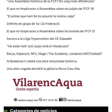
“Una Assemblea històrica de la FCF? No vaig notar diferències”
El que no t’explicaran a l’Assemblea sobre els jutjats de l’FCF (II)
“El primer que hem fet és assumir la nostra culpa”
Definits els grups de 1a i 2a Federació
El que no t’explicaran a l’Assemblea sobre l’economia de l’FCF (I)
Ascens a la Lliga Hypermotion del CE Sabadell
“Ha estat molt ‘xulo’ pujar amb el Viladecans”
Barça, Espanyol, NFU, Naga i The Academy, campions MICFootball7
Al Badalona li caldrà una altra remuntada històrica
Una altra vegada decidirà la glòria la Nova Creu Alta
Categories de notícies