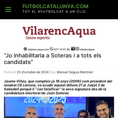
Skip
FUTBOLCATALUNYA.COM
to
content
TOT EL #FUTBOLCAT A UN CLIC
“Jo inhabilitaria a Soteras i a tots els
candidats”
Publicat
23 d'octubre de 2024
|
per
Manuel Segura Martinez
Jaume Viñas, que cumpleix ja 18 anys (2006) com president del
modest CE Llerona, va acudir aquest dilluns 21 al Jutjat 2 de
Sabadell perquè li “van falsificar” la seva signatura des de la
candidatura electoral de Joan Soteras