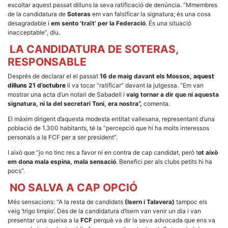
la funcionalitat
escoltar aquest passat dilluns la seva ratificació de denúncia. “Mmembres
i la seva
de la candidatura de
Soteras
em van falsificar la signatura; és una cosa
estructura.
desagradable i
em sento ‘traït’ per la Federació
. És una situació
inacceptable”, diu.
LA CANDIDATURA DE SOTERAS,
Experiència
d'usuari
RESPONSABLE
Alguns
components
Després de declarar el el passat
16 de maig davant els Mossos,
aquest
tècnics del
dilluns 21 d’octubre
li va tocar “ratificar” davant la jutgessa. “Em van
nostre lloc web
mostrar una acta d’un notari de Sabadell i
vaig tornar a dir que ni aquesta
emmagatzemen
signatura, ni la del secretari Toni, era nostra”,
comenta.
dades en el seu
dispositiu que
El màxim dirigent d’aquesta modesta entitat vallesana, representant d’una
permeten que el
població de 1.300 habitants, té la “percepció que hi ha molts interessos
lloc funcioni tan
bé com sigui
personals a la FCF per a ser president”.
possible. Si
rebutja
I això que “jo no tinc res a favor ni en contra de cap candidat, però t
ot això
aquestes
em dona mala espina, mala sensació
. Benefici per als clubs petits hi ha
cookies
pocs”.
algunes
funcionalitats
NO SALVA A CAP OPCIÓ
desapareixeran
del lloc web.
Més sensacions: “A la resta de candidats
(Isern i Talavera)
tampoc els
veig ‘trigo limpio’. Des de la candidatura d’Isern van venir un dia i van
presentar una queixa a la
FCF
perquè va dir la seva advocada que ens va