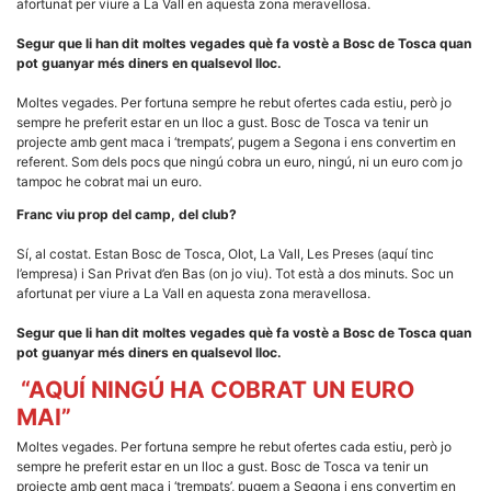
afortunat per viure a La Vall en aquesta zona meravellosa.
Segur que li han dit moltes vegades què fa vostè a Bosc de Tosca quan
pot guanyar més diners en qualsevol lloc.
Moltes vegades. Per fortuna sempre he rebut ofertes cada estiu, però jo
sempre he preferit estar en un lloc a gust. Bosc de Tosca va tenir un
projecte amb gent maca i ‘trempats’, pugem a Segona i ens convertim en
referent. Som dels pocs que ningú cobra un euro, ningú, ni un euro com jo
tampoc he cobrat mai un euro.
Franc viu prop del camp, del club?
Sí, al costat. Estan Bosc de Tosca, Olot, La Vall, Les Preses (aquí tinc
l’empresa) i San Privat d’en Bas (on jo viu). Tot està a dos minuts. Soc un
afortunat per viure a La Vall en aquesta zona meravellosa.
Segur que li han dit moltes vegades què fa vostè a Bosc de Tosca quan
pot guanyar més diners en qualsevol lloc.
“AQUÍ NINGÚ HA COBRAT UN EURO
MAI”
Moltes vegades. Per fortuna sempre he rebut ofertes cada estiu, però jo
sempre he preferit estar en un lloc a gust. Bosc de Tosca va tenir un
projecte amb gent maca i ‘trempats’, pugem a Segona i ens convertim en