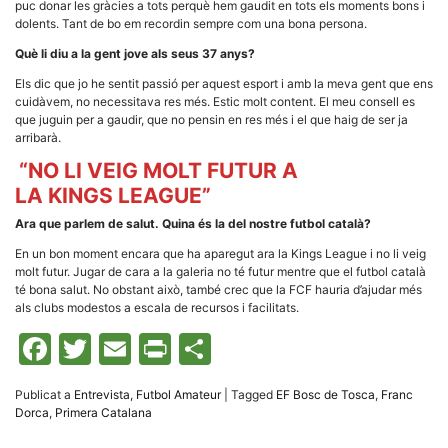
puc donar les gràcies a tots perquè hem gaudit en tots els moments bons i
dolents. Tant de bo em recordin sempre com una bona persona.
Què li diu a la gent jove als seus 37 anys?
Els dic que jo he sentit passió per aquest esport i amb la meva gent que ens
cuidàvem, no necessitava res més. Estic molt content. El meu consell es
que juguin per a gaudir, que no pensin en res més i el que haig de ser ja
arribarà.
“NO LI VEIG MOLT FUTUR A
LA KINGS LEAGUE”
Ara que parlem de salut. Quina és la del nostre futbol català?
En un bon moment encara que ha aparegut ara la Kings League i no li veig
molt futur. Jugar de cara a la galeria no té futur mentre que el futbol català
té bona salut. No obstant això, també crec que la FCF hauria d’ajudar més
als clubs modestos a escala de recursos i facilitats.
Facebook
Twitter
Email
Print
Comparteix
Publicat a
Entrevista
,
Futbol Amateur
|
Tagged
EF Bosc de Tosca
,
Franc
Dorca
,
Primera Catalana