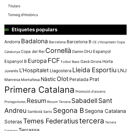
Titulars
Torneig d’Històrics
Etiquetes populars
Badalona
Andorra
Barcelona B
Barcelona
CE L'Hospitalet
Copa
Cornellà
Espanyol
Copa del Rei
Damm
DHJ
Catalunya
FCF
Europa
Espanyol B
Horta
Gavà
Girona
Futbol Base
Lleida Esportiu
L'Hospitalet
LNJ
Llagostera
Juvenils
Olot
Nàstic
Prat
Peralada
Manresa
Montañesa
Primera Catalana
Promoció d'ascens
Resum
Sabadell
Sant
Protagonistes
Resum Tercera
Segona B
Andreu
Segona Catalana
Santboià
Sants
tercera
Temes Federatius
Soteras
Tercera
Terrassa
Catalana