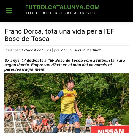
Skip
FUTBOLCATALUNYA.COM
to
content
TOT EL #FUTBOLCAT A UN CLIC
Franc Dorca, tota una vida per a l’EF
Bosc de Tosca
Publicat
13 d'agost de 2023
|
per
Manuel Segura Martinez
37 anys, 17 dedicats a l’EF Bosc de Tosca com a futbolista, i ara
segon tècnic. Empresari d’èxit en el món del pa només té
paraules d’agraïment