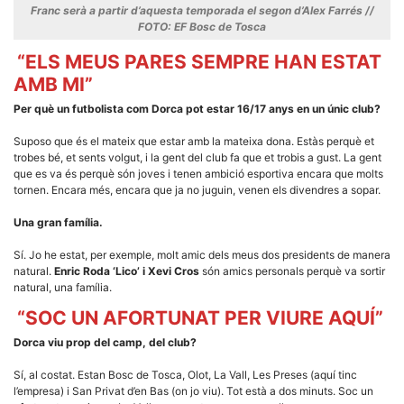
Franc serà a partir d’aquesta temporada el segon d’Alex Farrés //
FOTO: EF Bosc de Tosca
“ELS MEUS PARES SEMPRE HAN ESTAT
AMB MI”
Per què un futbolista com Dorca pot estar 16/17 anys en un únic club?
Suposo que és el mateix que estar amb la mateixa dona. Estàs perquè et
trobes bé, et sents volgut, i la gent del club fa que et trobis a gust. La gent
que es va és perquè són joves i tenen ambició esportiva encara que molts
tornen. Encara més, encara que ja no juguin, venen els divendres a sopar.
Una gran família.
Sí. Jo he estat, per exemple, molt amic dels meus dos presidents de manera
natural.
Enric Roda ‘Lico’ i Xevi Cros
són amics personals perquè va sortir
natural, una família.
“SOC UN AFORTUNAT PER VIURE AQUÍ”
Dorca viu prop del camp, del club?
Sí, al costat. Estan Bosc de Tosca, Olot, La Vall, Les Preses (aquí tinc
l’empresa) i San Privat d’en Bas (on jo viu). Tot està a dos minuts. Soc un