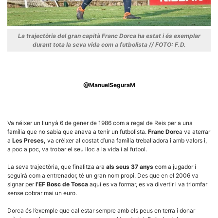
La trajectòria del gran capità Franc Dorca ha estat i és exemplar
durant tota la seva vida com a futbolista // FOTO: F.D.
Necessàries
Aquestes
cookies no
són
@ManuelSeguraM
opcionals,
són
necessàries
per al
funcionament
Va néixer un llunyà 6 de gener de 1986 com a regal de Reis per a una
tècnic de la
família que no sabia que anava a tenir un futbolista.
Franc Dorc
a va aterrar
web.
a
Les Preses,
va créixer al costat d’una família treballadora i amb valors i,
a poc a poc, va trobar el seu lloc a la vida i al futbol.
Estadístiques
La seva trajectòria, que finalitza ara
als seus 37 anys
com a jugador i
Recopilem
seguirà com a entrenador, té un gran nom propi. Des que en el 2006 va
dades
signar per
l’EF Bosc de Tosca
aquí es va formar, es va divertir i va triomfar
estadístiques
de manera
sense cobrar mai un euro.
anònima d'ús
del lloc web
Dorca és l’exemple que cal estar sempre amb els peus en terra i donar
per a millorar