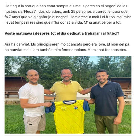
Màrqueting
En compartir
He tingut la sort que han estat sempre els meus pares en el negoci de les
els teus
nostres sis ‘Flecas’ i dos ‘obradors, amb 25 persones a càrrec, encara que
interessos i
fa 7 anys que vaig agafar jo el negoci. Hem crescut molt i el futbol mai m’ha
comportament
llevat temps ni res sinó que m’ha donat la vida. M’ha anat bé per a tot.
mentre
navegues pel
nostre lloc
Vostè matinava i després tot el dia dedicat a treballar i al futbol?
web
incrementes
Ara ha canviat. Els principis eren molt cansats però era jove. El món del pa
la possibilitat
ha canviat molt i ara també tenim fermentacions. Hem anat fent cosetes.
de mirar
només
anuncis,
ofertes i
contingut
personalitzat.