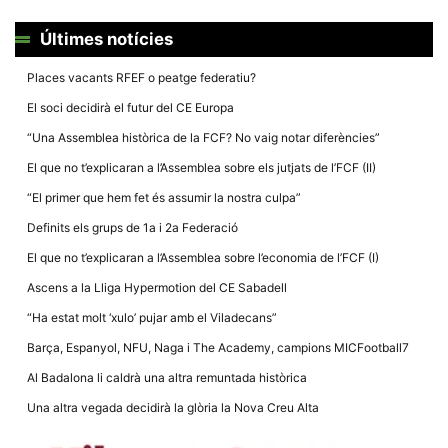
Últimes notícies
Places vacants RFEF o peatge federatiu?
El soci decidirà el futur del CE Europa
“Una Assemblea històrica de la FCF? No vaig notar diferències”
El que no t’explicaran a l’Assemblea sobre els jutjats de l’FCF (II)
“El primer que hem fet és assumir la nostra culpa”
Definits els grups de 1a i 2a Federació
El que no t’explicaran a l’Assemblea sobre l’economia de l’FCF (I)
Ascens a la Lliga Hypermotion del CE Sabadell
“Ha estat molt ‘xulo’ pujar amb el Viladecans”
Barça, Espanyol, NFU, Naga i The Academy, campions MICFootball7
Al Badalona li caldrà una altra remuntada històrica
Una altra vegada decidirà la glòria la Nova Creu Alta