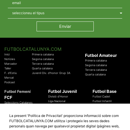
FUTBOLCATALUNYA.COM
Inici
Primera catalana
Futbol Amateur
Notícies
Segona catalana
Primera catalana
Marcador
Tercera catalana
Segona catalana
Taller
Quarta catalana
Tercera catalana
F. d'Estiu
Juvenil Div. d'honor Grup 3A
Quarta catalana
Mercat
Podcast
Futbol Juvenil
Futbol Base
Futbol Femení
FCF
Divisió d'Honor
Futbol Cadet
Liga Nacional
Futbol Infantil
Seleccions Catalanes
Territorials
Futbol Aleví
Entrenadors
Futbol Prebenjamí
Àrbitres
La present 'Política de Privacitat' proporciona informació sobre com
Temes Federatius
FUTBOLCATALUNYA.COM utilitza i protegeix les seves dades
Futbol Catalunya
Especials
personals quan navega per qualsevol propietat digital (pàgines web,