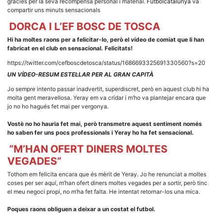
gràcies per la seva recompensa personal i material.
Futbolcatalunya
va
la funcionalitat
compartir uns minuts sensacionals
i la seva
estructura.
DORCA I L’EF BOSC DE TOSCA
Hi ha moltes raons per a felicitar-lo, però el vídeo de comiat que li han
fabricat en el club en sensacional. Felicitats!
Experiència
d'usuari
https://twitter.com/cefboscdetosca/status/1686693325691330560?s=20
Alguns
components
UN VÍDEO-RESUM ESTEL·LAR PER AL GRAN CAPITÀ
tècnics del
nostre lloc web
Jo sempre intento passar inadvertit, superdiscret, però en aquest club hi ha
emmagatzemen
molta gent meravellosa. Yeray em va cridar i m’ho va plantejar encara que
dades en el seu
jo no ho hagués fet mai per vergonya.
dispositiu que
permeten que el
lloc funcioni tan
Vostè no ho hauria fet mai, però transmetre aquest sentiment només
bé com sigui
ho saben fer uns pocs professionals i Yeray ho ha fet sensacional.
possible. Si
rebutja
“M’HAN OFERT DINERS MOLTES
aquestes
cookies
VEGADES”
algunes
funcionalitats
Tothom em felicita encara que és mèrit de Yeray. Jo he renunciat a moltes
desapareixeran
coses per ser aquí, m’han ofert diners moltes vegades per a sortir, però tinc
del lloc web.
el meu negoci propi, no m’ha fet falta. He intentat retornar-los una mica.
Poques raons obliguen a deixar a un costat el futbol.