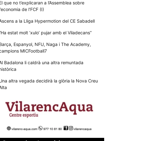
El que no t’explicaran a l’Assemblea sobre
l’economia de l’FCF (I)
Ascens a la Lliga Hypermotion del CE Sabadell
“Ha estat molt ‘xulo’ pujar amb el Viladecans”
Barça, Espanyol, NFU, Naga i The Academy,
campions MICFootball7
Al Badalona li caldrà una altra remuntada
històrica
Una altra vegada decidirà la glòria la Nova Creu
Alta