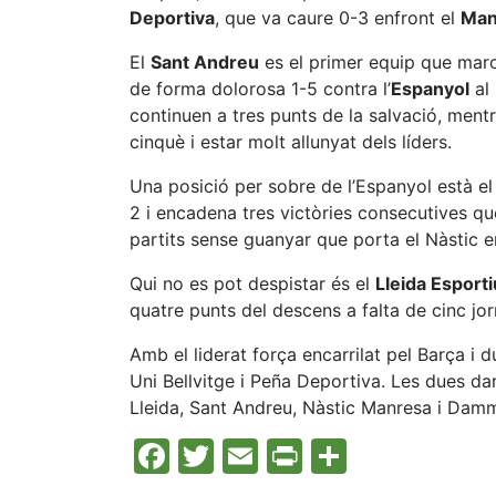
Deportiva
, que va caure 0-3 enfront el
Man
El
Sant Andreu
es el primer equip que marc
de forma dolorosa 1-5 contra l’
Espanyol
al 
continuen a tres punts de la salvació, mentr
cinquè i estar molt allunyat dels líders.
Una posició per sobre de l’Espanyol està e
2 i encadena tres victòries consecutives que 
partits sense guanyar que porta el Nàstic 
Qui no es pot despistar és el
Lleida Esporti
quatre punts del descens a falta de cinc jo
Amb el liderat força encarrilat pel Barça i
Uni Bellvitge i Peña Deportiva. Les dues da
Lleida, Sant Andreu, Nàstic Manresa i Dam
Facebook
Twitter
Email
Print
Compart