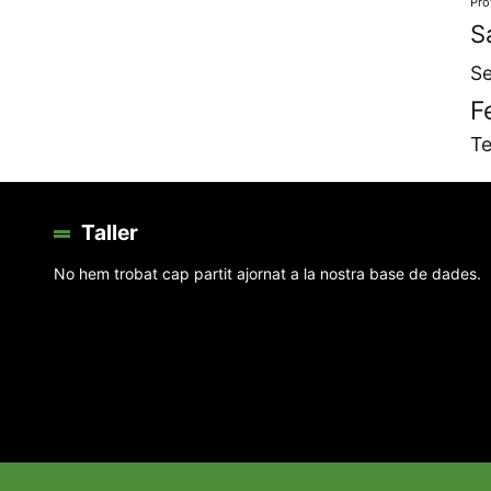
Pro
S
Se
F
Te
Taller
No hem trobat cap partit ajornat a la nostra base de dades.