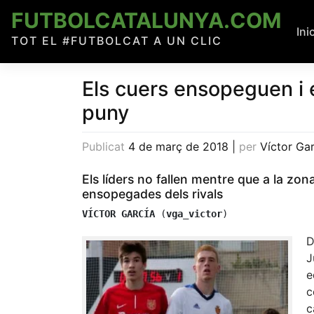
Skip
FUTBOLCATALUNYA.COM
to
Ini
TOT EL #FUTBOLCAT A UN CLIC
content
Els cuers ensopeguen i 
puny
Publicat
4 de març de 2018
|
per
Víctor Gar
Els líders no fallen mentre que a la zon
ensopegades dels rivals
VÍCTOR GARCÍA
 (
vga_victor
)
D
J
e
c
c