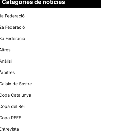
Categories de notícies
1a Federació
2a Federació
3a Federació
Altres
Anàlisi
Àrbitres
Calaix de Sastre
Copa Catalunya
Copa del Rei
Copa RFEF
Entrevista