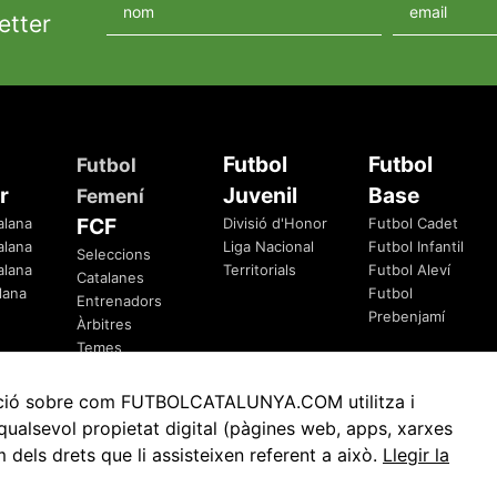
etter
Futbol
Futbol
Futbol
r
Juvenil
Base
Femení
FCF
alana
Divisió d'Honor
Futbol Cadet
alana
Liga Nacional
Futbol Infantil
Seleccions
alana
Territorials
Futbol Aleví
Catalanes
lana
Futbol
Entrenadors
Prebenjamí
Àrbitres
Temes
Federatius
rmació sobre com FUTBOLCATALUNYA.COM utilitza i
ualsevol propietat digital (pàgines web, apps, xarxes
ls drets que li assisteixen referent a això.
Llegir la
Avis Legal
Política de Privacitat
Política de Cookies