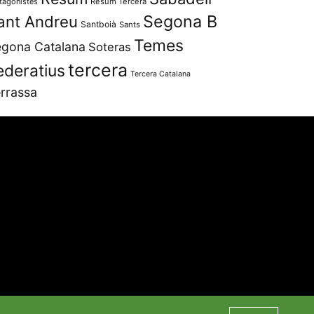
tagonistes
Resum Tercera
Segona B
ant Andreu
Santboià
Sants
Temes
gona Catalana
Soteras
tercera
ederatius
Tercera Catalana
rrassa