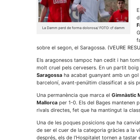
E
d
F
La Damm perd de forma dolorosa/ FOTO: cf damm
G
f
sobre el segon, el Saragossa.
(VEURE RES
Els aragonesos tampoc han cedit i han tom
molt cruel pels cervesers. En un partit boi
Saragossa
ha acabat guanyant amb un gol en
barceloní, avant-penúltim classificat a sis p
Una permanència que marca el
Gimnàstic 
Mallorca
per 1-0. Els del Bages mantenen pos
rivals directes, fet que ha mantingut la cla
Una de les poques posicions que ha canviat é
de ser el cuer de la categoria gràcies a la 
després, els de l’Hospitalet tornen a tastar 