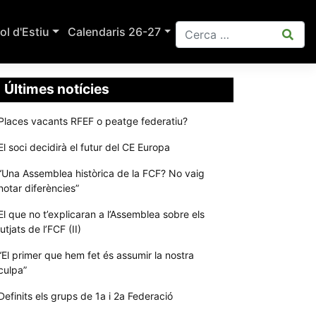
ol d'Estiu
Calendaris 26-27
Últimes notícies
Places vacants RFEF o peatge federatiu?
El soci decidirà el futur del CE Europa
“Una Assemblea històrica de la FCF? No vaig
notar diferències”
El que no t’explicaran a l’Assemblea sobre els
jutjats de l’FCF (II)
“El primer que hem fet és assumir la nostra
culpa”
Definits els grups de 1a i 2a Federació