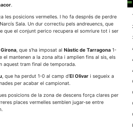
acor
.
web.
a les posicions vermelles. I ho fa després de perdre
Narcís Sala. Un dur correctiu pels andreuencs, que
Estadístiques
e que el conjunt perico recupera el somriure tot i ser
Recopilem
dades
estadístiques
de manera
l
Girona
, que s’ha imposat al
Nàstic de Tarragona
1-
anònima d'ús
el mantenen a la zona alta i amplien fins al sis, els
del lloc web
en aquest tram final de temporada.
per a millorar la
funcionalitat i
u
, que ha perdut 1-0 al camp d’
El Olivar
i segueix a
la seva
rnades per acabar el campionat.
estructura.
 dues posicions de la zona de descens força clares per
rreres places vermelles semblen jugar-se entre
Experiència
m.
d'usuari
Alguns
eix
components
tècnics del