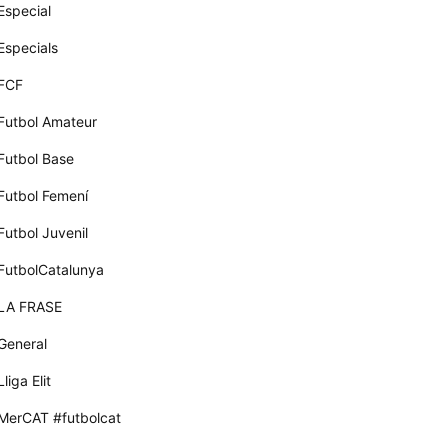
Especial
Especials
FCF
Futbol Amateur
Futbol Base
Futbol Femení
Futbol Juvenil
FutbolCatalunya
LA FRASE
General
Lliga Elit
MerCAT #futbolcat