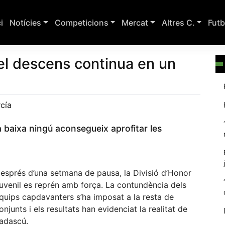
ci
Notícies
Competicions
Mercat
Altres C.
Futb
el descens continua en un
cía
a baixa ningú aconsegueix aprofitar les
esprés d’una setmana de pausa, la Divisió d’Honor
uvenil es reprén amb força. La contundència dels
quips capdavanters s’ha imposat a la resta de
onjunts i els resultats han evidenciat la realitat de
adascú.