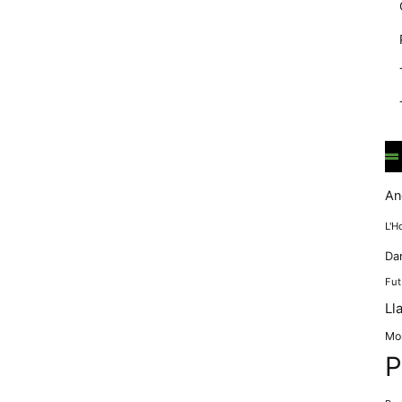
mentre
navegues pel
nostre lloc
web
incrementes la
possibilitat de
mirar només
anuncis,
ofertes i
contingut
personalitzat.
An
L'H
Da
Fut
Ll
Mo
P