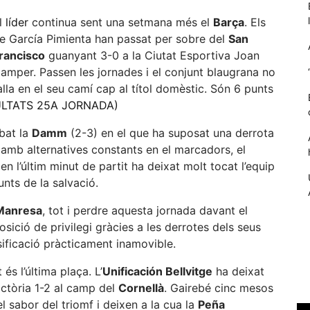
l
líder
continua sent una setmana més el
Barça
. Els
e García Pimienta han passat per sobre del
San
rancisco
guanyant 3-0 a la Ciutat Esportiva Joan
amper. Passen les jornades i el conjunt blaugrana no
alla en el seu camí cap al títol domèstic. Són 6 punts
ULTATS 25A JORNADA)
bat la
Damm
(2-3) en el que ha suposat una derrota
g amb alternatives constants en el marcadors, el
 l’últim minut de partit ha deixat molt tocat l’equip
Necessàries
unts de la salvació.
Aquestes
Manresa
, tot i perdre aquesta jornada davant el
cookies no
són
ició de privilegi gràcies a les derrotes dels seus
opcionals,
ssificació pràcticament inamovible.
són
necessàries
s l’última plaça. L’
Unificación Bellvitge
ha deixat
per al
victòria 1-2 al camp del
Cornellà
. Gairebé cinc mesos
funcionament
el sabor del triomf i deixen a la cua la
Peña
tècnic de la