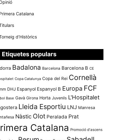
Opinió
Primera Catalana
Titulars
Torneig d’Històrics
Etiquetes populars
Badalona
dorra
Barcelona B
Barcelona
CE
Cornellà
Copa del Rei
ospitalet
Copa Catalunya
FCF
Europa
Espanyol
Espanyol B
mm
DHJ
L'Hospitalet
Horta
Gavà
Girona
Juvenils
bol Base
Lleida Esportiu
LNJ
agostera
Manresa
Olot
Nàstic
Prat
Peralada
ntañesa
rimera Catalana
Promoció d'ascens
Resum
Sabadell