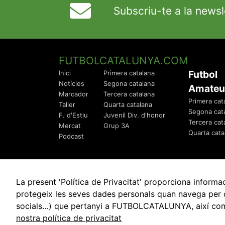
Subscriu-te a la newsl
FUTBOLCATALUNYA.COM
Futbol
Inici
Primera catalana
Notícies
Segona catalana
Amateu
Marcador
Tercera catalana
Primera cat
Taller
Quarta catalana
Segona cat
F. d'Estiu
Juvenil Div. d'honor
Tercera cat
Mercat
Grup 3A
Quarta cata
Podcast
La present 'Política de Privacitat' proporciona info
protegeix les seves dades personals quan navega per q
socials…) que pertanyi a FUTBOLCATALUNYA, així com de
© 2010 - 2026
FutbolCatalunya.com
nostra política de privacitat