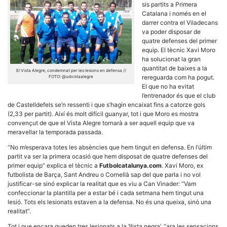
sis partits a Primera
Catalana i només en el
darrer contra el Viladecans
va poder disposar de
quatre defenses del primer
equip. El tècnic Xavi Moro
ha solucionat la gran
Necessàries
quantitat de baixes a la
Aquestes
El Vista Alegre, condemnat per les lesions en defensa //
cookies no
rereguarda com ha pogut.
FOTO: @udvistaalegre
són
El que no ha evitat
opcionals,
l’entrenador és que el club
són
de Castelldefels se’n ressenti i que s’hagin encaixat fins a catorze gols
necessàries
(2,33 per partit). Així és molt difícil guanyar, tot i que Moro es mostra
per al
funcionament
convençut de que el Vista Alegre tornarà a ser aquell equip que va
tècnic de la
meravellar la temporada passada.
web.
“No m’esperava totes les absències que hem tingut en defensa. En l’últim
partit va ser la primera ocasió que hem disposat de quatre defenses del
primer equip” explica el tècnic a
Futbolcatalunya.com
. Xavi Moro, ex
Estadístiques
futbolista de Barça, Sant Andreu o Cornellà sap del que parla i no vol
Recopilem
justificar-se sinó explicar la realitat que es viu a Can Vinader: “Vam
dades
estadístiques
confeccionar la plantilla per a estar bé i cada setmana hem tingut una
de manera
lesió. Tots els lesionats estaven a la defensa. No és una queixa, sinó una
anònima d'ús
realitat”.
del lloc web
per a millorar
Tot i que encara queden tres lesionats a la ‘llista negra’, “ara les sensacions