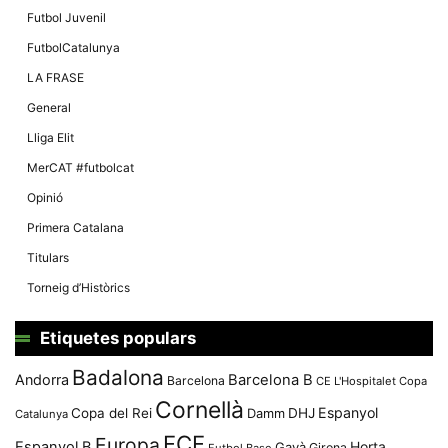
Futbol Juvenil
FutbolCatalunya
LA FRASE
General
Lliga Elit
MerCAT #futbolcat
Opinió
Primera Catalana
Titulars
Torneig d’Històrics
Etiquetes populars
Badalona
Andorra
Barcelona B
Barcelona
CE L'Hospitalet
Copa
Cornellà
Espanyol
Copa del Rei
Damm
DHJ
Catalunya
FCF
Europa
Espanyol B
Horta
Gavà
Girona