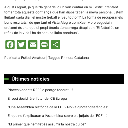
Màrqueting
En compartir
A gust i agraït, ja que “la gent del club van confiar en mi i estic intentant
els teus
tornar tota aquesta confiança que han dipositat en la meva persona. Estem
interessos i
lluitant cada dia i el nostre treball el veu tothom”. La forma de recuperar els
comportament
mentre
bons resultats i de que tant el Vista Alegre com Xavi Moro segueixin
navegues pel
creixent és una que el propi tècnic s’encarrega d’explicar: “El futbol és un
nostre lloc
reflex de la vida i ha de ser una lluita contínua”.
web
incrementes
Facebook
Twitter
Email
Print
Comparteix
la possibilitat
de mirar
només
anuncis,
Publicat a
Futbol Amateur
|
Tagged
Primera Catalana
ofertes i
contingut
personalitzat.
Últimes notícies
Places vacants RFEF o peatge federatiu?
El soci decidirà el futur del CE Europa
“Una Assemblea històrica de la FCF? No vaig notar diferències”
El que no t’explicaran a l’Assemblea sobre els jutjats de l’FCF (II)
“El primer que hem fet és assumir la nostra culpa”