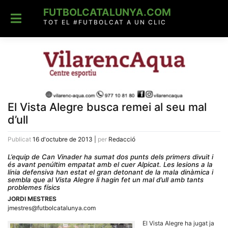
Skip
FUTBOLCATALUNYA.COM
to
content
TOT EL #FUTBOLCAT A UN CLIC
El Vista Alegre busca remei al seu mal
d’ull
Publicat
16 d'octubre de 2013
|
per
Redacció
L’equip de Can Vinader ha sumat dos punts dels primers divuit i
és avant penúltim empatat amb el cuer Alpicat. Les lesions a la
línia defensiva han estat el gran detonant de la mala dinàmica i
sembla que al Vista Alegre li hagin fet un mal d’ull amb tants
problemes físics
JORDI MESTRES
jmestres@futbolcatalunya.com
El Vista Alegre ha jugat ja