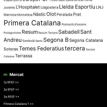
Futbol Base
Lleida Esportiu
L'Hospitalet
LNJ
Llagostera
Juvenils
Olot
Nàstic
Prat
Peralada
Manresa
Montañesa
Primera Catalana
Promoció d'ascens
Resum
Sabadell
Sant
Protagonistes
Resum Tercera
Segona B
Andreu
Segona Catalana
Santboià
Sants
tercera
Temes Federatius
Soteras
Tercera
Terrassa
Catalana
Mercat
1a RFEF >>
2a RFEF >>
3a RFEF >>
Primera Catalana 1 >>