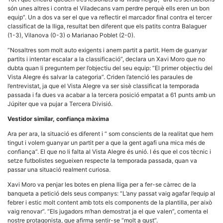
la funcionalitat
són unes altres i contra el Viladecans vam perdre perquè ells eren un bon
i la seva
equip”. Un a dos va ser el que va reflectir el marcador final contra el tercer
estructura.
classificat de la lliga, resultat ben diferent que els patits contra Balaguer
(1-3), Vilanova (0-3) o Marianao Poblet (2-0).
Experiència
“Nosaltres som molt auto exigents i anem partit a partit. Hem de guanyar
d'usuari
partits i intentar escalar a la classificació”, declara un Xavi Moro que no
Alguns
dubta quan li preguntem per l’objectiu del seu equip: “El primer objectiu del
components
Vista Alegre és salvar la categoria”. Criden l’atenció les paraules de
tècnics del
l’entrevistat, ja que el Vista Alegre va ser sisè classificat la temporada
nostre lloc web
passada i fa dues va acabar a la tercera posició empatat a 61 punts amb un
emmagatzemen
dades en el seu
Júpiter que va pujar a Tercera Divisió.
dispositiu que
permeten que el
Vestidor similar, confiança màxima
lloc funcioni tan
bé com sigui
Ara per ara, la situació es diferent i “ som conscients de la realitat que hem
possible. Si
tingut i volem guanyar un partit per a que la gent agafi una mica més de
rebutja
confiança”. El que no li falta al Vista Alegre és unió. I és que el cos tècnic i
aquestes
setze futbolistes segueixen respecte la temporada passada, quan va
cookies
passar una situació realment curiosa.
algunes
funcionalitats
Xavi Moro va penjar les botes en plena lliga per a fer-se càrrec de la
desapareixeran
del lloc web.
banqueta a petició dels seus companys: “L’any passat vaig agafar l’equip al
febrer i estic molt content amb tots els components de la plantilla, per això
vaig renovar”. “Els jugadors m’han demostrat ja el que valen”, comenta el
nostre protagonista, que afirma sentir-se “molt a gust”.