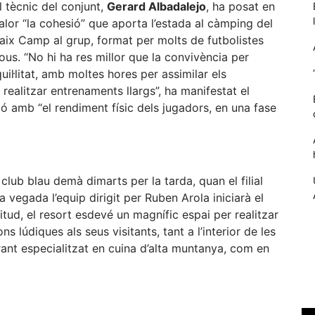
l tècnic del conjunt,
Gerard Albadalejo
, ha posat en
alor “la cohesió” que aporta l’estada al càmping del
aix Camp al grup, format per molts de futbolistes
ous. “No hi ha res millor que la convivència per
il·litat, amb moltes hores per assimilar els
realitzar entrenaments llargs”, ha manifestat el
ió amb “el rendiment físic dels jugadors, en una fase
 club blau demà dimarts per la tarda, quan el filial
Necessàries
 la vegada l’equip dirigit per Ruben Arola iniciarà el
Aquestes
ltitud, el resort esdevé un magnífic espai per realitzar
cookies no
són
s lúdiques als seus visitants, tant a l’interior de les
opcionals,
urant especialitzat en cuina d’alta muntanya, com en
són
necessàries
per al
eix
funcionament
tècnic de la