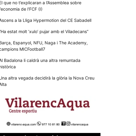
El que no t’explicaran a l’Assemblea sobre
l’economia de l’FCF (I)
Ascens a la Lliga Hypermotion del CE Sabadell
“Ha estat molt ‘xulo’ pujar amb el Viladecans”
Barça, Espanyol, NFU, Naga i The Academy,
campions MICFootball7
Al Badalona li caldrà una altra remuntada
històrica
Una altra vegada decidirà la glòria la Nova Creu
Alta