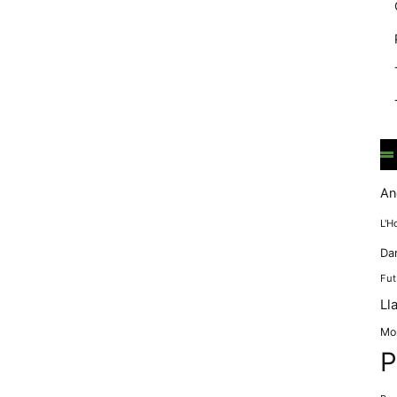
mentre
navegues pel
nostre lloc
web
incrementes la
possibilitat de
mirar només
anuncis,
ofertes i
contingut
personalitzat.
An
L'H
Da
Fut
Ll
Mo
P