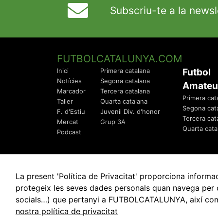
Subscriu-te a la newsl
FUTBOLCATALUNYA.COM
Futbol
Inici
Primera catalana
Notícies
Segona catalana
Amateu
Marcador
Tercera catalana
Primera cat
Taller
Quarta catalana
Segona cat
F. d'Estiu
Juvenil Div. d'honor
Tercera cat
Mercat
Grup 3A
Quarta cata
Podcast
La present 'Política de Privacitat' proporciona info
protegeix les seves dades personals quan navega per q
socials…) que pertanyi a FUTBOLCATALUNYA, així com de
© 2010 - 2026
FutbolCatalunya.com
nostra política de privacitat