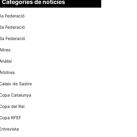
Categories de notícies
1a Federació
2a Federació
3a Federació
Altres
Anàlisi
Àrbitres
Calaix de Sastre
Copa Catalunya
Copa del Rei
Copa RFEF
Entrevista