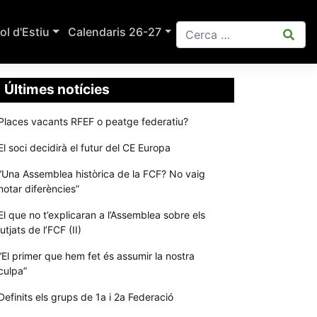
ol d'Estiu
Calendaris 26-27
Últimes notícies
Places vacants RFEF o peatge federatiu?
El soci decidirà el futur del CE Europa
“Una Assemblea històrica de la FCF? No vaig
notar diferències”
El que no t’explicaran a l’Assemblea sobre els
jutjats de l’FCF (II)
“El primer que hem fet és assumir la nostra
culpa”
Definits els grups de 1a i 2a Federació