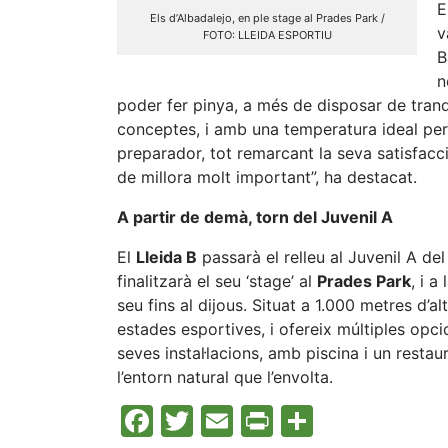
E
Els d’Albadalejo, en ple stage al Prades Park /
v
FOTO: LLEIDA ESPORTIU
B
n
poder fer pinya, a més de disposar de tranqu
conceptes, i amb una temperatura ideal per 
preparador, tot remarcant la seva satisfacc
de millora molt important”, ha destacat.
A partir de demà, torn del Juvenil A
El
Lleida B
passarà el relleu al Juvenil A del
finalitzarà el seu ‘stage’ al
Prades Park
, i a
seu fins al dijous. Situat a 1.000 metres d’a
estades esportives, i ofereix múltiples opcion
seves instal·lacions, amb piscina i un resta
l’entorn natural que l’envolta.
Facebook
Twitter
Email
Print
Compart