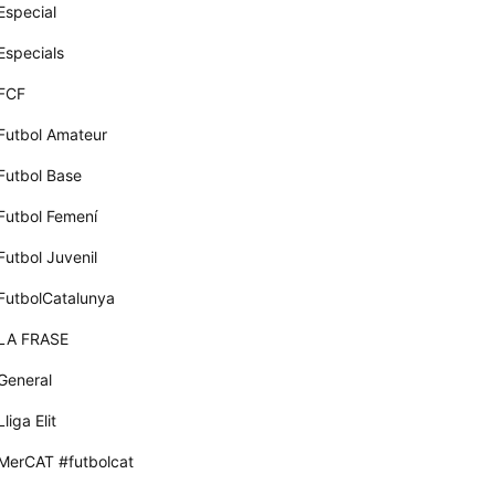
Especial
Especials
FCF
Futbol Amateur
Futbol Base
Futbol Femení
Futbol Juvenil
FutbolCatalunya
LA FRASE
General
Lliga Elit
MerCAT #futbolcat