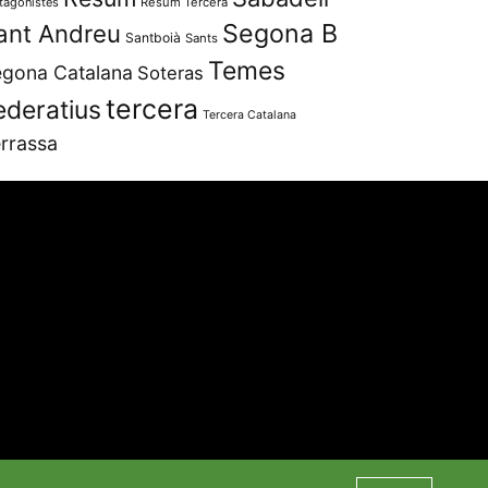
tagonistes
Resum Tercera
Segona B
ant Andreu
Santboià
Sants
Temes
gona Catalana
Soteras
tercera
ederatius
Tercera Catalana
rrassa