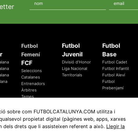
etter
Futbol
Futbol
Futbol
r
Juvenil
Base
Femení
FCF
alana
Divisió d'Honor
Futbol Cadet
alana
Liga Nacional
Futbol Infantil
Seleccions
alana
Territorials
Futbol Aleví
Catalanes
lana
Futbol
Entrenadors
Prebenjamí
Àrbitres
Temes
Federatius
rmació sobre com FUTBOLCATALUNYA.COM utilitza i
ualsevol propietat digital (pàgines web, apps, xarxes
ls drets que li assisteixen referent a això.
Llegir la
Avis Legal
Política de Privacitat
Política de Cookies