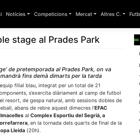
ci
Notícies
Competicions
Mercat
Altres C.
Futb
 ple stage al Prades Park
tage’ de pretemporada al Prades Park, on va
 romandrà fins demà dimarts per la tarda
’equip filial blau, integrat per un total de 21
omponents, s’exercita diàriament al camp de futbol
el resort, de gespa natural, amb sessions dobles de
reball, abans de rebre aquest dimecres l’
EFAC
lmacelles
al
Complex Esportiu del Segrià, a
orrefarrera
, en la tornada dels quarts de final de la
opa Lleida
(20h).