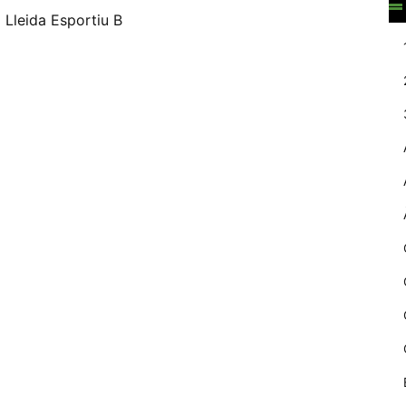
web.
d
Lleida Esportiu B
Estadístiques
Recopilem
dades
estadístiques
de manera
anònima d'ús
del lloc web
per a millorar la
funcionalitat i
la seva
estructura.
Experiència
d'usuari
Alguns
components
tècnics del