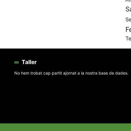
Pro
S
Se
F
Te
Taller
No hem trobat cap partit ajornat a la nostra base de dades.