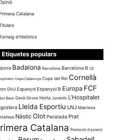
Opinió
Primera Catalana
Titulars
Torneig d’Històrics
Etiquetes populars
Badalona
dorra
Barcelona B
Barcelona
CE
Cornellà
Copa del Rei
ospitalet
Copa Catalunya
FCF
Europa
Espanyol
Espanyol B
mm
DHJ
L'Hospitalet
Horta
Gavà
Girona
Juvenils
bol Base
Lleida Esportiu
LNJ
agostera
Manresa
Olot
Nàstic
Prat
Peralada
ntañesa
rimera Catalana
Promoció d'ascens
Resum
Sabadell