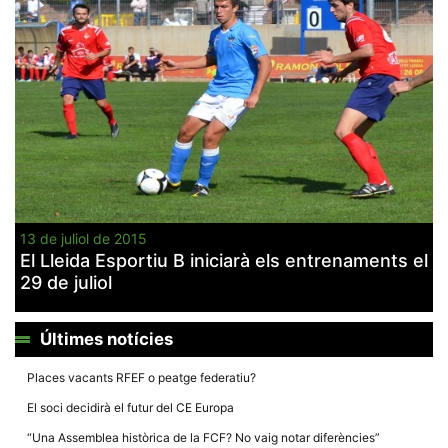
Màrqueting
En compartir
els teus
interessos i
comportament
mentre
navegues pel
nostre lloc
web
incrementes
la possibilitat
de mirar
només
anuncis,
ofertes i
contingut
13 de juliol de 2015
personalitzat.
El Lleida Esportiu B iniciarà els entrenaments el
29 de juliol
Últimes notícies
Places vacants RFEF o peatge federatiu?
El soci decidirà el futur del CE Europa
“Una Assemblea històrica de la FCF? No vaig notar diferències”