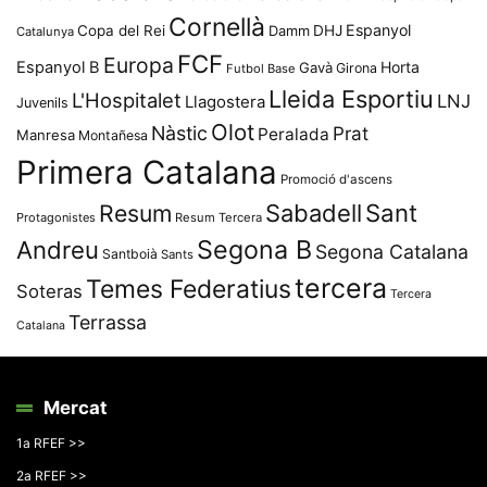
Cornellà
Espanyol
Copa del Rei
Damm
DHJ
Catalunya
FCF
Europa
Espanyol B
Horta
Gavà
Girona
Futbol Base
Lleida Esportiu
L'Hospitalet
LNJ
Llagostera
Juvenils
Olot
Nàstic
Prat
Peralada
Manresa
Montañesa
Primera Catalana
Promoció d'ascens
Resum
Sabadell
Sant
Protagonistes
Resum Tercera
Segona B
Andreu
Segona Catalana
Santboià
Sants
tercera
Temes Federatius
Soteras
Tercera
Terrassa
Catalana
Mercat
1a RFEF >>
2a RFEF >>