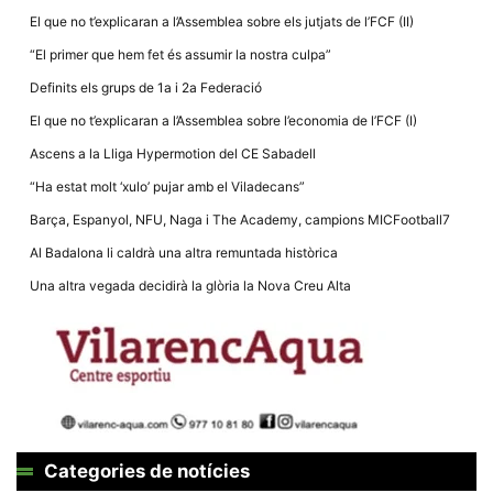
El que no t’explicaran a l’Assemblea sobre els jutjats de l’FCF (II)
“El primer que hem fet és assumir la nostra culpa”
Definits els grups de 1a i 2a Federació
El que no t’explicaran a l’Assemblea sobre l’economia de l’FCF (I)
Ascens a la Lliga Hypermotion del CE Sabadell
“Ha estat molt ‘xulo’ pujar amb el Viladecans”
Barça, Espanyol, NFU, Naga i The Academy, campions MICFootball7
Al Badalona li caldrà una altra remuntada històrica
Una altra vegada decidirà la glòria la Nova Creu Alta
Categories de notícies