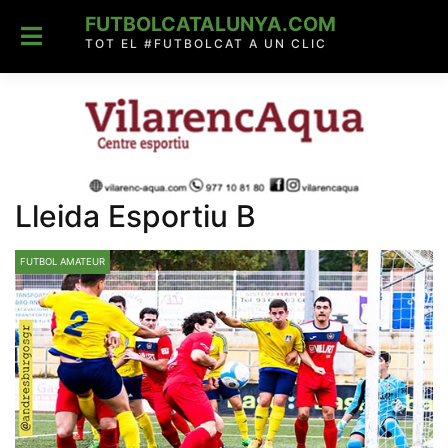
Skip
FUTBOLCATALUNYA.COM
to
content
TOT EL #FUTBOLCAT A UN CLIC
Lleida Esportiu B
FUTBOL AMATEUR