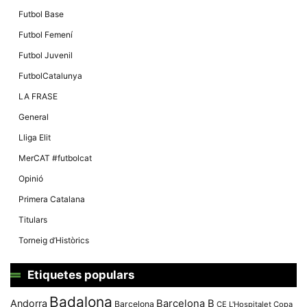
Futbol Base
Futbol Femení
Futbol Juvenil
FutbolCatalunya
LA FRASE
General
Lliga Elit
MerCAT #futbolcat
Opinió
Primera Catalana
Titulars
Torneig d’Històrics
Etiquetes populars
Badalona
Andorra
Barcelona B
Barcelona
CE L'Hospitalet
Copa