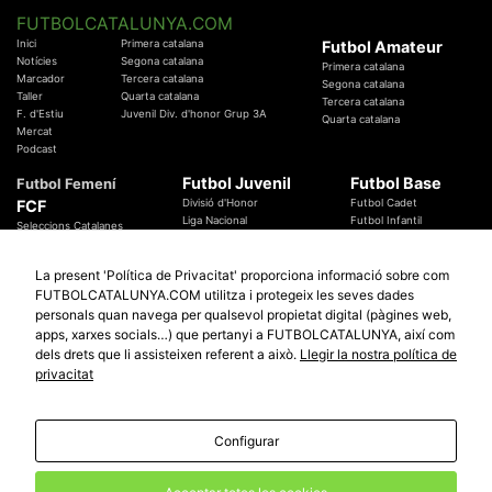
FUTBOLCATALUNYA.COM
Inici
Primera catalana
Futbol Amateur
Notícies
Segona catalana
Primera catalana
Marcador
Tercera catalana
Segona catalana
Taller
Quarta catalana
Tercera catalana
F. d'Estiu
Juvenil Div. d'honor Grup 3A
Quarta catalana
Mercat
Podcast
Futbol Juvenil
Futbol Base
Futbol Femení
FCF
Divisió d'Honor
Futbol Cadet
Liga Nacional
Futbol Infantil
Seleccions Catalanes
Territorials
Futbol Aleví
Entrenadors
Futbol Prebenjamí
Àrbitres
La present 'Política de Privacitat' proporciona informació sobre com
Temes Federatius
FUTBOLCATALUNYA.COM utilitza i protegeix les seves dades
Futbol Catalunya
Especials
personals quan navega per qualsevol propietat digital (pàgines web,
Promocions
apps, xarxes socials…) que pertanyi a FUTBOLCATALUNYA, així com
Copa Catalunya Absoluta 2019
Sortejos
Copa del Rei 2019 - 2020
dels drets que li assisteixen referent a això.
Llegir la nostra política de
Participació
Copa RFEF 2019 - 2020
privacitat
Copa Catalunya Amateur 2019
Configurar
© 2010 - 2026
FutbolCatalunya.com
Avis Legal
Política de Privacitat
Política de Cookies