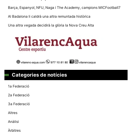
Màrqueting
En compartir
Barça, Espanyol, NFU, Naga i The Academy, campions MICFootball7
els teus
interessos i
Al Badalona li caldrà una altra remuntada històrica
comportament
mentre
Una altra vegada decidirà la glòria la Nova Creu Alta
navegues pel
nostre lloc
web
incrementes
la possibilitat
de mirar
només
anuncis,
ofertes i
contingut
personalitzat.
Categories de notícies
1a Federació
2a Federació
3a Federació
Altres
Anàlisi
Àrbitres