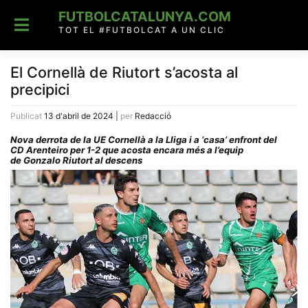
Skip
FUTBOLCATALUNYA.COM
to
content
TOT EL #FUTBOLCAT A UN CLIC
El Cornellà de Riutort s’acosta al
precipici
Publicat
13 d'abril de 2024
|
per
Redacció
Nova derrota de la UE Cornellà a la Lliga i a ‘casa’ enfront del
CD Arenteiro per 1-2 que acosta encara més a l’equip
de Gonzalo Riutort al descens