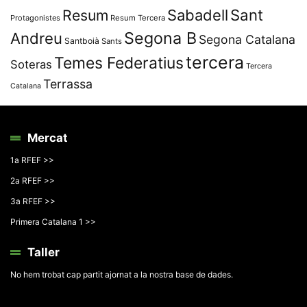
Resum
Sabadell
Sant
Protagonistes
Resum Tercera
Segona B
Andreu
Segona Catalana
Santboià
Sants
tercera
Temes Federatius
Soteras
Tercera
Terrassa
Catalana
Mercat
1a RFEF >>
2a RFEF >>
3a RFEF >>
Primera Catalana 1 >>
Taller
No hem trobat cap partit ajornat a la nostra base de dades.