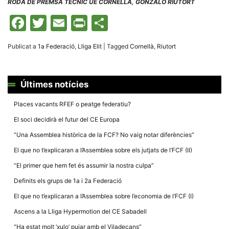
RODA DE PREMSA TÈCNIC UE CORNELLÀ, GONZALO RIUTORT
la funcionalitat
i la seva
Facebook
Twitter
Email
Print
Comparteix
estructura.
Publicat a
1a Federació
,
Lliga Elit
|
Tagged
Cornellà
,
Riutort
Experiència
d'usuari
Alguns
components
tècnics del
Últimes notícies
nostre lloc web
emmagatzemen
Places vacants RFEF o peatge federatiu?
dades en el seu
dispositiu que
El soci decidirà el futur del CE Europa
permeten que el
lloc funcioni tan
“Una Assemblea històrica de la FCF? No vaig notar diferències”
bé com sigui
possible. Si
El que no t’explicaran a l’Assemblea sobre els jutjats de l’FCF (II)
rebutja
aquestes
“El primer que hem fet és assumir la nostra culpa”
cookies
algunes
Definits els grups de 1a i 2a Federació
funcionalitats
desapareixeran
El que no t’explicaran a l’Assemblea sobre l’economia de l’FCF (I)
del lloc web.
Ascens a la Lliga Hypermotion del CE Sabadell
“Ha estat molt ‘xulo’ pujar amb el Viladecans”