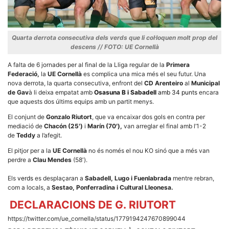
Quarta derrota consecutiva dels verds que li col·loquen molt prop del
descens // FOTO: UE Cornellà
Necessàries
A falta de 6 jornades per al final de la Lliga regular de la
Primera
Aquestes
Federació,
la
UE Cornellà
es complica una mica més el seu futur. Una
cookies no
nova derrota, la quarta consecutiva, enfront del
CD Arenteiro
al
Municipal
són
de Gav
à li deixa empatat amb
Osasuna B i Sabadell
amb 34 punts
encara
opcionals,
són
que aquests dos últims equips amb un partit menys.
necessàries
per al
El conjunt de
Gonzalo Riutort
, que va encaixar dos gols en contra per
funcionament
mediació de
Chacón (25′)
i
Marín (70′),
van arreglar el final amb l’1-2
tècnic de la
de
Teddy
a l’afegit.
web.
El pitjor per a la
UE Cornellà
no és només el nou KO sinó que a més van
perdre a
Clau Mendes
(58′).
Estadístiques
Els
verds
es desplaçaran a
Sabadell, Lugo i Fuenlabrada
mentre rebran,
Recopilem
dades
com a locals, a
Sestao, Ponferradina i Cultural Lleonesa.
estadístiques
DECLARACIONS DE G. RIUTORT
de manera
anònima d'ús
del lloc web
https://twitter.com/ue_cornella/status/1779194247670899044
per a millorar