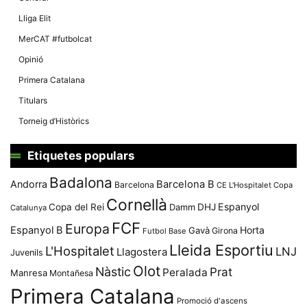
Lliga Elit
MerCAT #futbolcat
Opinió
Primera Catalana
Titulars
Torneig d’Històrics
Etiquetes populars
Badalona
Andorra
Barcelona B
Barcelona
CE L'Hospitalet
Copa
Cornellà
Espanyol
Copa del Rei
Damm
DHJ
Catalunya
FCF
Europa
Espanyol B
Horta
Gavà
Girona
Futbol Base
Lleida Esportiu
L'Hospitalet
LNJ
Llagostera
Juvenils
Olot
Nàstic
Prat
Peralada
Manresa
Montañesa
Primera Catalana
Promoció d'ascens