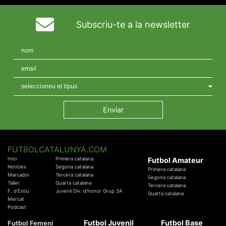
Subscriu-te a la newsletter
FUTBOLCATALUNYA.COM
Inici
Primera catalana
Futbol Amateur
Notícies
Segona catalana
Primera catalana
Marcador
Tercera catalana
Segona catalana
Taller
Quarta catalana
Tercera catalana
F. d'Estiu
Juvenil Div. d'honor Grup 3A
Quarta catalana
Mercat
Podcast
Futbol Juvenil
Futbol Base
Futbol Femení