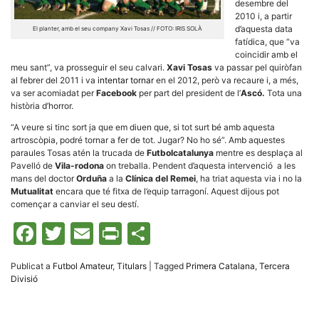
desembre del
2010 i, a partir
d’aquesta data
El planter, amb el seu company Xavi Tosas // FOTO: IRIS SOLÀ
fatídica, que “va
coincidir amb el
meu sant”, va prosseguir el seu calvari.
Xavi Tosas
va passar pel quiròfan
al febrer del 2011 i va
intentar tornar
en el 2012, però va recaure i, a més,
Necessàries
va ser acomiadat per
Facebook
per part del president de l’
Ascó.
Tota una
Aquestes
història d’horror.
cookies no
són
“A veure si tinc sort ja que em diuen que, si tot surt bé amb aquesta
opcionals,
artroscòpia, podré tornar a fer de tot. Jugar? No ho sé”. Amb aquestes
són
necessàries
paraules Tosas atén la trucada de
Futbolcatalunya
mentre es desplaça al
per al
Pavelló de
Vila-rodona
on treballa. Pendent d’aquesta intervenció a les
funcionament
mans del doctor
Orduña
a la
Clínica del Remei
, ha triat aquesta via i no la
tècnic de la
Mutualitat
encara que té fitxa de l’equip tarragoní. Aquest dijous pot
web.
començar a canviar el seu destí.
Facebook
Twitter
Email
Print
Comparteix
Estadístiques
Recopilem
dades
Publicat a
Futbol Amateur
,
Titulars
|
Tagged
Primera Catalana
,
Tercera
estadístiques
Divisió
de manera
anònima d'ús
del lloc web
per a millorar