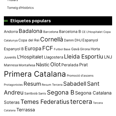
Torneig d’Històrics
Etiquetes populars
Badalona
Andorra
Barcelona B
Barcelona
CE L'Hospitalet
Copa
Cornellà
Espanyol
Copa del Rei
Damm
DHJ
Catalunya
FCF
Europa
Espanyol B
Horta
Gavà
Girona
Futbol Base
Lleida Esportiu
L'Hospitalet
LNJ
Llagostera
Juvenils
Olot
Nàstic
Prat
Peralada
Manresa
Montañesa
Primera Catalana
Promoció d'ascens
Resum
Sabadell
Sant
Protagonistes
Resum Tercera
Segona B
Andreu
Segona Catalana
Santboià
Sants
tercera
Temes Federatius
Soteras
Tercera
Terrassa
Catalana