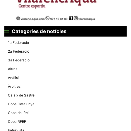
Màrqueting
En compartir
els teus
interessos i
comportament
mentre
navegues pel
Categories de notícies
nostre lloc
web
incrementes
1a Federació
la possibilitat
de mirar
2a Federació
només
anuncis,
3a Federació
ofertes i
contingut
Altres
personalitzat.
Anàlisi
Àrbitres
Calaix de Sastre
Copa Catalunya
Copa del Rei
Copa RFEF
Entrevista