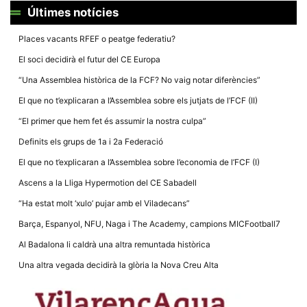
la funcionalitat
Últimes notícies
i la seva
estructura.
Places vacants RFEF o peatge federatiu?
El soci decidirà el futur del CE Europa
Experiència
d'usuari
“Una Assemblea històrica de la FCF? No vaig notar diferències”
Alguns
El que no t’explicaran a l’Assemblea sobre els jutjats de l’FCF (II)
components
tècnics del
“El primer que hem fet és assumir la nostra culpa”
nostre lloc web
emmagatzemen
Definits els grups de 1a i 2a Federació
dades en el seu
dispositiu que
El que no t’explicaran a l’Assemblea sobre l’economia de l’FCF (I)
permeten que el
lloc funcioni tan
Ascens a la Lliga Hypermotion del CE Sabadell
bé com sigui
possible. Si
“Ha estat molt ‘xulo’ pujar amb el Viladecans”
rebutja
aquestes
Barça, Espanyol, NFU, Naga i The Academy, campions MICFootball7
cookies
algunes
Al Badalona li caldrà una altra remuntada històrica
funcionalitats
desapareixeran
Una altra vegada decidirà la glòria la Nova Creu Alta
del lloc web.