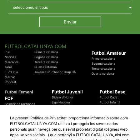
FUTBOLCATALUNYA.COM
Inici
Primera catalana
Futbol Amateur
Notícies
Segona catalana
Primera catalana
Marcador
Tercera catalana
Segona catalana
Taller
Quarta catalana
Tercera catalana
F. d'Estiu
Juvenil Div. d'honor Grup 3A
Quarta catalana
Mercat
Podcast
Futbol Juvenil
Futbol Base
Futbol Femení
FCF
Divisió d'Honor
Futbol Cadet
Liga Nacional
Futbol Infantil
Seleccions Catalanes
Territorials
Futbol Aleví
Entrenadors
Futbol Prebenjamí
Àrbitres
La present 'Política de Privacitat' proporciona informació sobre com
Temes Federatius
FUTBOLCATALUNYA.COM utilitza i protegeix les seves dades
Futbol Catalunya
Especials
personals quan navega per qualsevol propietat digital (pàgines web,
Promocions
apps, xarxes socials…) que pertanyi a FUTBOLCATALUNYA, així com
Copa Catalunya Absoluta 2019
Sortejos
Copa del Rei 2019 - 2020