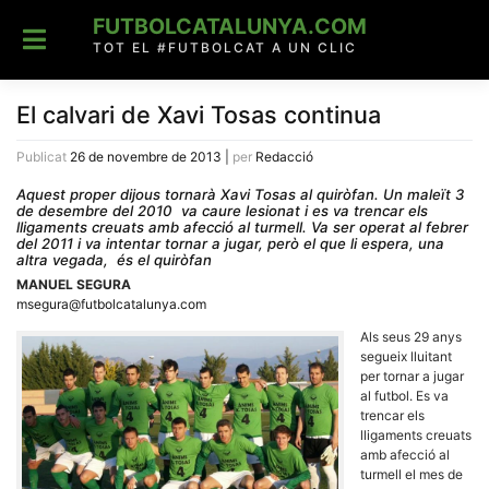
Skip
FUTBOLCATALUNYA.COM
to
content
TOT EL #FUTBOLCAT A UN CLIC
El calvari de Xavi Tosas continua
Publicat
26 de novembre de 2013
|
per
Redacció
Aquest proper dijous tornarà Xavi Tosas al quiròfan. Un maleït 3
de desembre del 2010 va caure lesionat i es va trencar els
lligaments creuats amb afecció al turmell. Va ser operat al febrer
del 2011 i va intentar tornar a jugar, però el que li espera, una
altra vegada, és el quiròfan
MANUEL SEGURA
msegura@futbolcatalunya.com
Als seus 29 anys
segueix lluitant
per tornar a jugar
al futbol. Es va
trencar els
lligaments creuats
amb afecció al
turmell el mes de