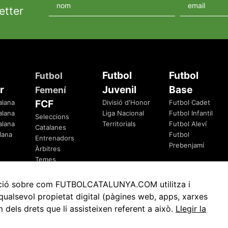
etter
Futbol
Futbol
Futbol
r
Juvenil
Base
Femení
FCF
alana
Divisió d'Honor
Futbol Cadet
alana
Liga Nacional
Futbol Infantil
Seleccions
alana
Territorials
Futbol Aleví
Catalanes
lana
Futbol
Entrenadors
Prebenjamí
Àrbitres
Temes
Federatius
rmació sobre com FUTBOLCATALUNYA.COM utilitza i
ualsevol propietat digital (pàgines web, apps, xarxes
ls drets que li assisteixen referent a això.
Llegir la
Avis Legal
Política de Privacitat
Política de Cookies