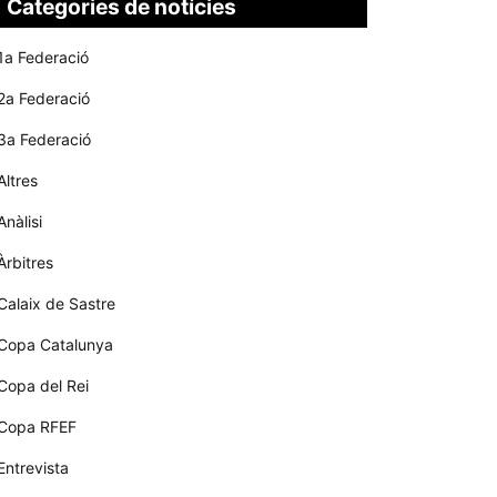
Categories de notícies
1a Federació
2a Federació
3a Federació
Altres
Anàlisi
Àrbitres
Calaix de Sastre
Copa Catalunya
Copa del Rei
Copa RFEF
Entrevista