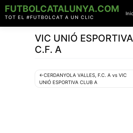
Skip
FUTBOLCATALUNYA.COM
to
Ini
TOT EL #FUTBOLCAT A UN CLIC
content
VIC UNIÓ ESPORTIV
C.F. A
Navegació
CERDANYOLA VALLES, F.C. A vs VIC
UNIÓ ESPORTIVA CLUB A
d'entrades