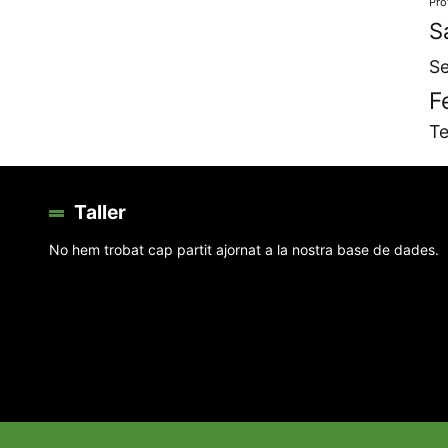
Pro
S
Se
F
Te
Taller
No hem trobat cap partit ajornat a la nostra base de dades.