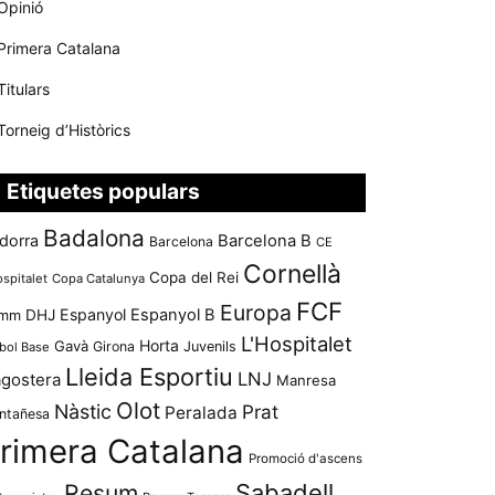
Opinió
Primera Catalana
Titulars
Torneig d’Històrics
Etiquetes populars
Badalona
dorra
Barcelona B
Barcelona
CE
Cornellà
Copa del Rei
ospitalet
Copa Catalunya
FCF
Europa
Espanyol
Espanyol B
mm
DHJ
L'Hospitalet
Horta
Gavà
Girona
Juvenils
bol Base
Lleida Esportiu
LNJ
agostera
Manresa
Olot
Nàstic
Prat
Peralada
ntañesa
rimera Catalana
Promoció d'ascens
Resum
Sabadell