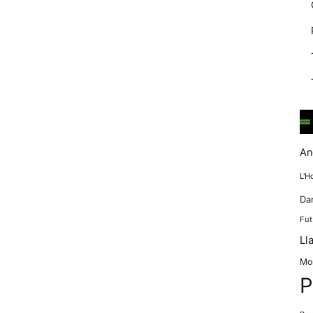
mentre
navegues pel
nostre lloc
web
incrementes la
possibilitat de
mirar només
anuncis,
ofertes i
contingut
personalitzat.
An
L'H
Da
Fut
Ll
Mo
P