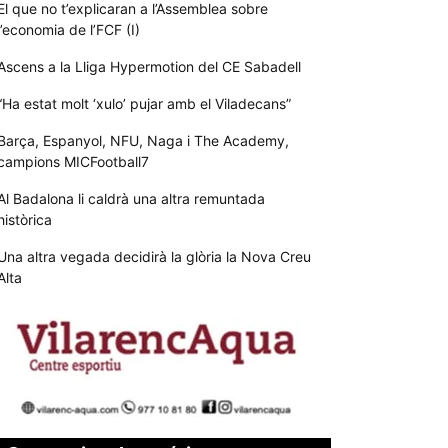
El que no t’explicaran a l’Assemblea sobre
l’economia de l’FCF (I)
Ascens a la Lliga Hypermotion del CE Sabadell
“Ha estat molt ‘xulo’ pujar amb el Viladecans”
Barça, Espanyol, NFU, Naga i The Academy,
campions MICFootball7
Al Badalona li caldrà una altra remuntada
històrica
Una altra vegada decidirà la glòria la Nova Creu
Alta