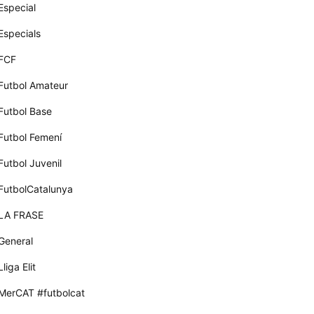
Especial
Especials
FCF
Futbol Amateur
Futbol Base
Futbol Femení
Futbol Juvenil
FutbolCatalunya
LA FRASE
General
Lliga Elit
MerCAT #futbolcat