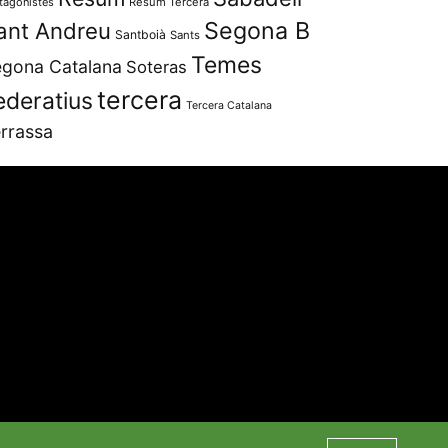
tagonistes
Resum Tercera
Segona B
ant Andreu
Santboià
Sants
Temes
gona Catalana
Soteras
tercera
ederatius
Tercera Catalana
rrassa