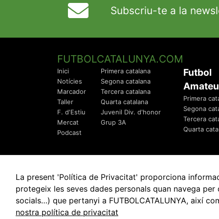
Subscriu-te a la newsl
FUTBOLCATALUNYA.COM
Futbol
Inici
Primera catalana
Notícies
Segona catalana
Amateu
Marcador
Tercera catalana
Primera cat
Taller
Quarta catalana
Segona cat
F. d'Estiu
Juvenil Div. d'honor
Tercera cat
Mercat
Grup 3A
Quarta cata
Podcast
La present 'Política de Privacitat' proporciona info
protegeix les seves dades personals quan navega per q
socials…) que pertanyi a FUTBOLCATALUNYA, així com de
© 2010 - 2026
FutbolCatalunya.com
nostra política de privacitat