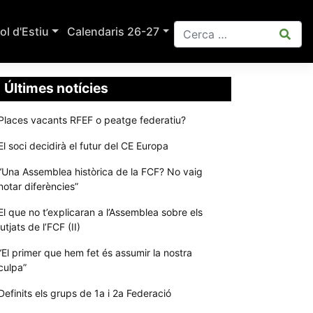
ol d'Estiu
Calendaris 26-27
Últimes notícies
Places vacants RFEF o peatge federatiu?
El soci decidirà el futur del CE Europa
“Una Assemblea històrica de la FCF? No vaig
notar diferències”
El que no t’explicaran a l’Assemblea sobre els
jutjats de l’FCF (II)
“El primer que hem fet és assumir la nostra
culpa”
Definits els grups de 1a i 2a Federació