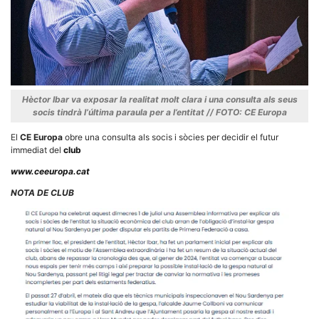
Necessàries
Aquestes
Hèctor Ibar va exposar la realitat molt clara i una consulta als seus
cookies no
socis tindrà l’última paraula per a l’entitat
// FOTO: CE Europa
són
opcionals,
El
CE Europa
obre una consulta als socis i sòcies per decidir el futur
són
immediat del
club
necessàries
per al
www.ceeuropa.cat
funcionament
tècnic de la
NOTA DE CLUB
web.
Estadístiques
Recopilem
dades
estadístiques
de manera
anònima d'ús
del lloc web
per a millorar