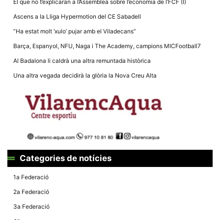
El que no t’explicaran a l’Assemblea sobre l’economia de l’FCF (I)
Ascens a la Lliga Hypermotion del CE Sabadell
“Ha estat molt ‘xulo’ pujar amb el Viladecans”
Barça, Espanyol, NFU, Naga i The Academy, campions MICFootball7
Al Badalona li caldrà una altra remuntada històrica
Una altra vegada decidirà la glòria la Nova Creu Alta
Categories de notícies
1a Federació
2a Federació
3a Federació