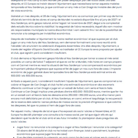
la funcionalitat
i la seva
estructura.
Experiència
d'usuari
Alguns
components
tècnics del
nostre lloc web
emmagatzemen
dades en el seu
dispositiu que
permeten que el
lloc funcioni tan
bé com sigui
possible. Si
rebutja
aquestes
cookies
algunes
funcionalitats
desapareixeran
del lloc web.