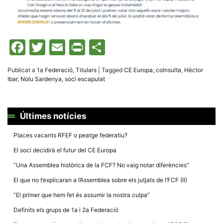
Màrqueting
En compartir
els teus
interessos i
comportament
mentre
Facebook
Twitter
Email
Print
Comparteix
navegues pel
nostre lloc
web
incrementes
Publicat a
1a Federació
,
Titulars
|
Tagged
CE Europa
,
colnsulta
,
Hèctor
la possibilitat
Ibar
,
Nolu Sardenya
,
soci escapulat
de mirar
només
anuncis,
ofertes i
contingut
Últimes notícies
personalitzat.
Places vacants RFEF o peatge federatiu?
El soci decidirà el futur del CE Europa
“Una Assemblea històrica de la FCF? No vaig notar diferències”
El que no t’explicaran a l’Assemblea sobre els jutjats de l’FCF (II)
“El primer que hem fet és assumir la nostra culpa”
Definits els grups de 1a i 2a Federació