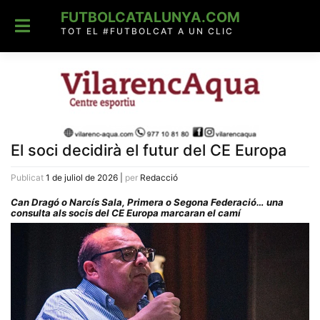
Skip
FUTBOLCATALUNYA.COM
to
content
TOT EL #FUTBOLCAT A UN CLIC
El soci decidirà el futur del CE Europa
Publicat
1 de juliol de 2026
|
per
Redacció
Can Dragó o Narcís Sala, Primera o Segona Federació… una
consulta als socis del CE Europa marcaran el camí