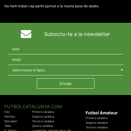
No hem trobat cap partit ajornat a la nostra base de dades.
Subscriu-te a la newsletter
FUTBOLCATALUNYA.COM
Inici
Primera catalana
Futbol Amateur
Notícies
Segona catalana
Primera catalana
Marcador
Tercera catalana
Segona catalana
Taller
Quarta catalana
Tercera catalana
F. d'Estiu
Juvenil Div. d'honor Grup 3A