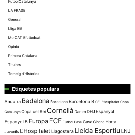
FutbolCatalunya
LA FRASE
General
Lliga Elit
MerCAT #futbolcat
Opinió
Primera Catalana
Titulars
Torneig d’Històrics
Etiquetes populars
Badalona
Andorra
Barcelona B
Barcelona
CE L'Hospitalet
Copa
Cornellà
Espanyol
Copa del Rei
Damm
DHJ
Catalunya
FCF
Europa
Espanyol B
Horta
Gavà
Girona
Futbol Base
Lleida Esportiu
L'Hospitalet
LNJ
Llagostera
Juvenils