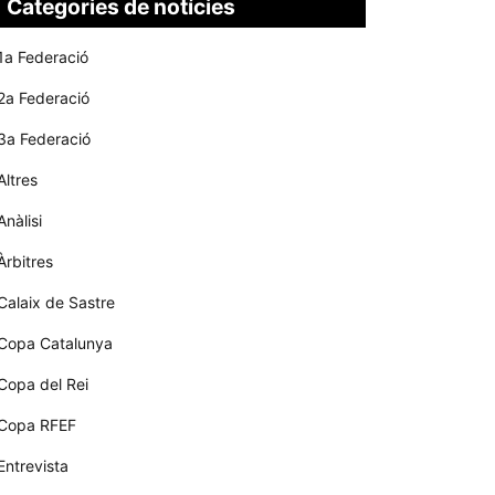
Categories de notícies
1a Federació
2a Federació
3a Federació
Altres
Anàlisi
Àrbitres
Calaix de Sastre
Copa Catalunya
Copa del Rei
Copa RFEF
Entrevista