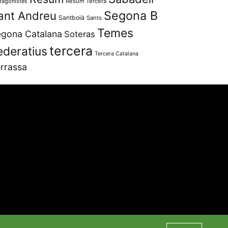
tagonistes
Resum Tercera
Segona B
ant Andreu
Santboià
Sants
Temes
gona Catalana
Soteras
tercera
ederatius
Tercera Catalana
rrassa