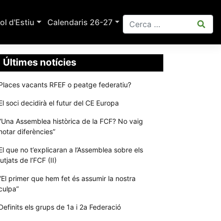
ol d'Estiu
Calendaris 26-27
Últimes notícies
Places vacants RFEF o peatge federatiu?
El soci decidirà el futur del CE Europa
“Una Assemblea històrica de la FCF? No vaig
notar diferències”
El que no t’explicaran a l’Assemblea sobre els
jutjats de l’FCF (II)
“El primer que hem fet és assumir la nostra
culpa”
Definits els grups de 1a i 2a Federació