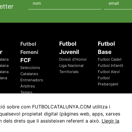
etter
Futbol
Futbol
Futbol
r
Juvenil
Base
Femení
FCF
alana
Divisió d'Honor
Futbol Cadet
alana
Liga Nacional
Futbol Infantil
Seleccions
alana
Territorials
Futbol Aleví
Catalanes
lana
Futbol
Entrenadors
Prebenjamí
Àrbitres
Temes
Federatius
rmació sobre com FUTBOLCATALUNYA.COM utilitza i
ualsevol propietat digital (pàgines web, apps, xarxes
ls drets que li assisteixen referent a això.
Llegir la
Avis Legal
Política de Privacitat
Política de Cookies