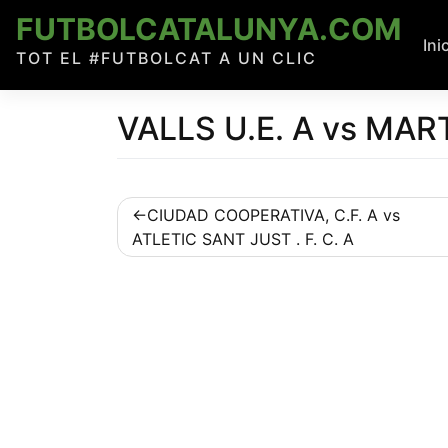
Skip
FUTBOLCATALUNYA.COM
to
Ini
TOT EL #FUTBOLCAT A UN CLIC
content
VALLS U.E. A vs MAR
Navegació
CIUDAD COOPERATIVA, C.F. A vs
ATLETIC SANT JUST . F. C. A
d'entrades