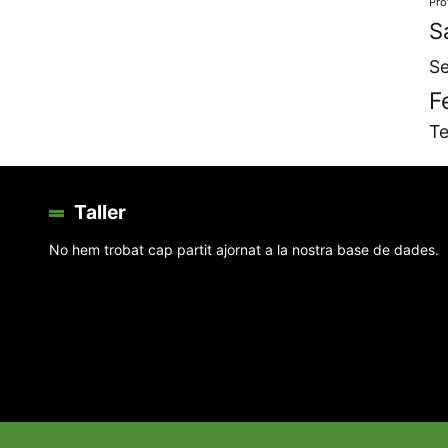
Pro
S
Se
F
Te
Taller
No hem trobat cap partit ajornat a la nostra base de dades.