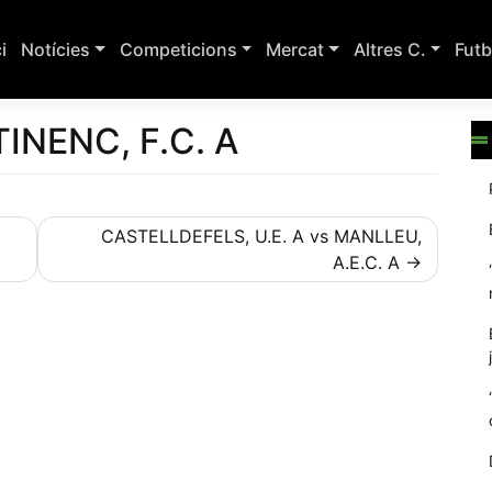
ci
Notícies
Competicions
Mercat
Altres C.
Futb
TINENC, F.C. A
CASTELLDEFELS, U.E. A vs MANLLEU,
A.E.C. A