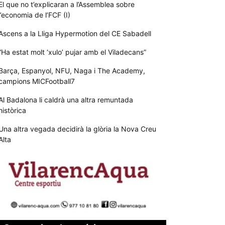
El que no t’explicaran a l’Assemblea sobre
l’economia de l’FCF (I)
Ascens a la Lliga Hypermotion del CE Sabadell
“Ha estat molt ‘xulo’ pujar amb el Viladecans”
Barça, Espanyol, NFU, Naga i The Academy,
campions MICFootball7
Al Badalona li caldrà una altra remuntada
històrica
Una altra vegada decidirà la glòria la Nova Creu
Alta