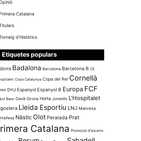
Opinió
Primera Catalana
Titulars
Torneig d’Històrics
Etiquetes populars
Badalona
dorra
Barcelona B
Barcelona
CE
Cornellà
Copa del Rei
ospitalet
Copa Catalunya
FCF
Europa
Espanyol
Espanyol B
mm
DHJ
L'Hospitalet
Horta
Gavà
Girona
Juvenils
bol Base
Lleida Esportiu
LNJ
agostera
Manresa
Olot
Nàstic
Prat
Peralada
ntañesa
rimera Catalana
Promoció d'ascens
Resum
Sabadell