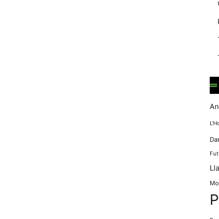
mentre
navegues pel
nostre lloc
web
incrementes la
possibilitat de
mirar només
anuncis,
ofertes i
contingut
personalitzat.
An
L'H
Da
Fut
Ll
Mo
P