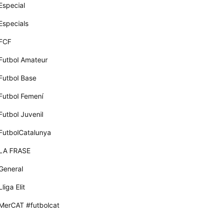
Especial
Especials
FCF
Futbol Amateur
Futbol Base
Futbol Femení
Futbol Juvenil
FutbolCatalunya
LA FRASE
General
Lliga Elit
MerCAT #futbolcat