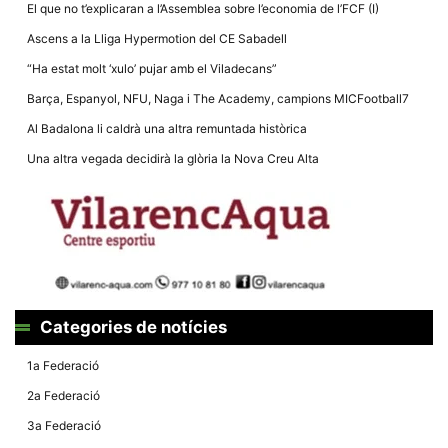
El que no t’explicaran a l’Assemblea sobre l’economia de l’FCF (I)
Ascens a la Lliga Hypermotion del CE Sabadell
“Ha estat molt ‘xulo’ pujar amb el Viladecans”
Barça, Espanyol, NFU, Naga i The Academy, campions MICFootball7
Necessàries
Al Badalona li caldrà una altra remuntada històrica
Aquestes
cookies no
Una altra vegada decidirà la glòria la Nova Creu Alta
són
opcionals,
són
necessàries
per al
funcionament
tècnic de la
web.
Categories de notícies
Estadístiques
Recopilem
1a Federació
dades
estadístiques
2a Federació
de manera
anònima d'ús
3a Federació
del lloc web
per a millorar