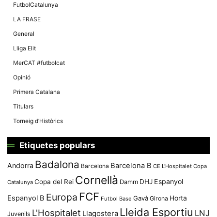
Màrqueting
FutbolCatalunya
En compartir
els teus
LA FRASE
interessos i
comportament
General
mentre
navegues pel
Lliga Elit
nostre lloc
web
MerCAT #futbolcat
incrementes
la possibilitat
Opinió
de mirar
només
Primera Catalana
anuncis,
ofertes i
Titulars
contingut
personalitzat.
Torneig d’Històrics
Etiquetes populars
Badalona
Andorra
Barcelona B
Barcelona
CE L'Hospitalet
Copa
Cornellà
Espanyol
Copa del Rei
Damm
DHJ
Catalunya
FCF
Europa
Espanyol B
Horta
Gavà
Girona
Futbol Base
Lleida Esportiu
L'Hospitalet
LNJ
Llagostera
Juvenils