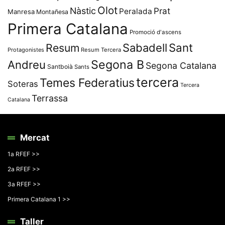
Olot
Nàstic
Prat
Peralada
Manresa
Montañesa
Primera Catalana
Promoció d'ascens
Resum
Sabadell
Sant
Protagonistes
Resum Tercera
Segona B
Andreu
Segona Catalana
Santboià
Sants
tercera
Temes Federatius
Soteras
Tercera
Terrassa
Catalana
Mercat
1a RFEF >>
2a RFEF >>
3a RFEF >>
Primera Catalana 1 >>
Taller