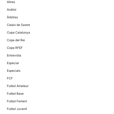
Altres
la funcionalitat
i la seva
Anàlisi
estructura.
Àrbitres
Calaix de Sastre
Experiència
d'usuari
Copa Catalunya
Alguns
components
Copa del Rei
tècnics del
nostre lloc web
Copa RFEF
emmagatzemen
dades en el seu
Entrevista
dispositiu que
permeten que el
Especial
lloc funcioni tan
bé com sigui
Especials
possible. Si
rebutja
FCF
aquestes
cookies
Futbol Amateur
algunes
funcionalitats
Futbol Base
desapareixeran
del lloc web.
Futbol Femení
Futbol Juvenil