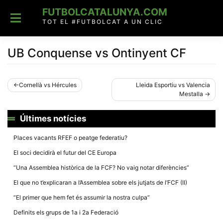
Skip
FUTBOLCATALUNYA.COM
to
content
TOT EL #FUTBOLCAT A UN CLIC
UB Conquense vs Ontinyent CF
Navegació
Cornellà vs Hércules
Lleida Esportiu vs Valencia
Mestalla
d'entrades
Últimes notícies
Places vacants RFEF o peatge federatiu?
El soci decidirà el futur del CE Europa
“Una Assemblea històrica de la FCF? No vaig notar diferències”
El que no t’explicaran a l’Assemblea sobre els jutjats de l’FCF (II)
“El primer que hem fet és assumir la nostra culpa”
Definits els grups de 1a i 2a Federació