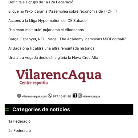
Definits els grups de 1a i 2a Federació
El que no t’explicaran a l’Assemblea sobre l’economia de l’FCF (I)
Ascens a la Lliga Hypermotion del CE Sabadell
“Ha estat molt ‘xulo’ pujar amb el Viladecans”
Necessàries
Barça, Espanyol, NFU, Naga i The Academy, campions MICFootball7
Aquestes
cookies no
Al Badalona li caldrà una altra remuntada històrica
són
opcionals,
Una altra vegada decidirà la glòria la Nova Creu Alta
són
necessàries
per al
funcionament
tècnic de la
web.
Estadístiques
Recopilem
Categories de notícies
dades
estadístiques
1a Federació
de manera
anònima d'ús
2a Federació
del lloc web
per a millorar