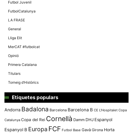
Màrqueting
Futbol Juvenil
En compartir
els teus
FutbolCatalunya
interessos i
comportament
LA FRASE
mentre
navegues pel
General
nostre lloc
web
Lliga Elit
incrementes
la possibilitat
MerCAT #futbolcat
de mirar
només
Opinió
anuncis,
ofertes i
Primera Catalana
contingut
personalitzat.
Titulars
Torneig d’Històrics
Etiquetes populars
Badalona
Andorra
Barcelona B
Barcelona
CE L'Hospitalet
Copa
Cornellà
Espanyol
Copa del Rei
Damm
DHJ
Catalunya
FCF
Europa
Espanyol B
Horta
Gavà
Girona
Futbol Base