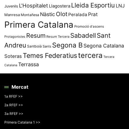
Lleida Esportiu
L'Hospitalet
LNJ
Llagostera
Juvenils
Olot
Nàstic
Prat
Peralada
Manresa
Montañesa
Primera Catalana
Promoció d'ascens
Resum
Sabadell
Sant
Protagonistes
Resum Tercera
Segona B
Andreu
Segona Catalana
Santboià
Sants
tercera
Temes Federatius
Soteras
Tercera
Terrassa
Catalana
Mercat
1a RFEF >>
2a RFEF >>
3a RFEF >>
Primera Catalana 1 >>