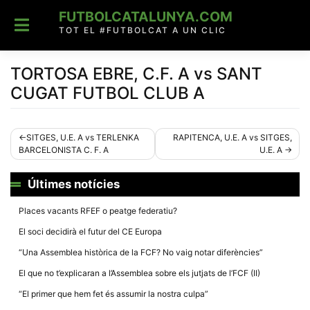
Skip
FUTBOLCATALUNYA.COM
to
content
TOT EL #FUTBOLCAT A UN CLIC
TORTOSA EBRE, C.F. A vs SANT
CUGAT FUTBOL CLUB A
Navegació
SITGES, U.E. A vs TERLENKA
RAPITENCA, U.E. A vs SITGES,
BARCELONISTA C. F. A
U.E. A
d'entrades
Últimes notícies
Places vacants RFEF o peatge federatiu?
El soci decidirà el futur del CE Europa
“Una Assemblea històrica de la FCF? No vaig notar diferències”
El que no t’explicaran a l’Assemblea sobre els jutjats de l’FCF (II)
“El primer que hem fet és assumir la nostra culpa”