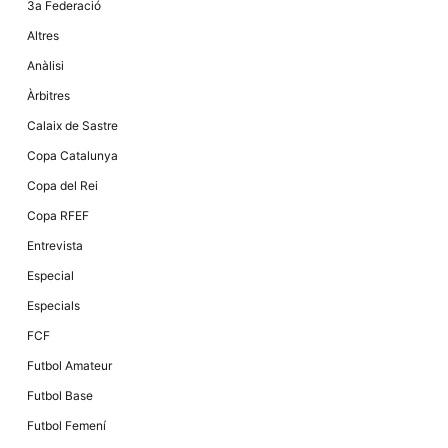
3a Federació
la funcionalitat
i la seva
Altres
estructura.
Anàlisi
Àrbitres
Experiència
d'usuari
Calaix de Sastre
Alguns
components
Copa Catalunya
tècnics del
nostre lloc web
Copa del Rei
emmagatzemen
dades en el seu
Copa RFEF
dispositiu que
permeten que el
Entrevista
lloc funcioni tan
bé com sigui
Especial
possible. Si
rebutja
Especials
aquestes
cookies
FCF
algunes
funcionalitats
Futbol Amateur
desapareixeran
del lloc web.
Futbol Base
Futbol Femení