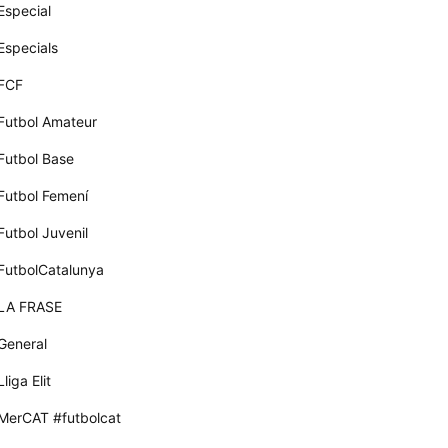
Especial
Especials
FCF
Futbol Amateur
Futbol Base
Futbol Femení
Futbol Juvenil
FutbolCatalunya
LA FRASE
General
Lliga Elit
MerCAT #futbolcat