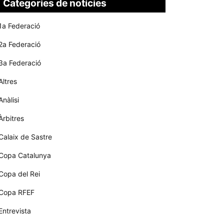
Categories de notícies
1a Federació
2a Federació
3a Federació
Altres
Anàlisi
Àrbitres
Calaix de Sastre
Copa Catalunya
Copa del Rei
Copa RFEF
Entrevista