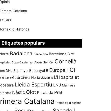
Opinió
Primera Catalana
Titulars
Torneig d’Històrics
Etiquetes populars
Badalona
dorra
Barcelona B
Barcelona
CE
Cornellà
Copa del Rei
ospitalet
Copa Catalunya
FCF
Europa
Espanyol
Espanyol B
mm
DHJ
L'Hospitalet
Horta
Gavà
Girona
Juvenils
bol Base
Lleida Esportiu
LNJ
agostera
Manresa
Olot
Nàstic
Prat
Peralada
ntañesa
rimera Catalana
Promoció d'ascens
Resum
Sabadell