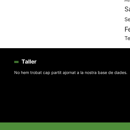
Pro
S
Se
F
Te
Taller
No hem trobat cap partit ajornat a la nostra base de dades.