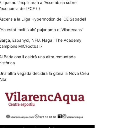
El que no t’explicaran a l’Assemblea sobre
l’economia de l’FCF (I)
Ascens a la Lliga Hypermotion del CE Sabadell
“Ha estat molt ‘xulo’ pujar amb el Viladecans”
Barça, Espanyol, NFU, Naga i The Academy,
campions MICFootball7
Al Badalona li caldrà una altra remuntada
històrica
Una altra vegada decidirà la glòria la Nova Creu
Alta