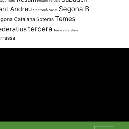
tagonistes
Resum Tercera
Segona B
ant Andreu
Santboià
Sants
Temes
gona Catalana
Soteras
tercera
ederatius
Tercera Catalana
rrassa