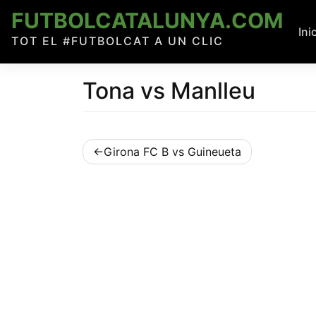
Skip
FUTBOLCATALUNYA.COM
to
Ini
TOT EL #FUTBOLCAT A UN CLIC
content
Tona vs Manlleu
Navegació
Girona FC B vs Guineueta
d'entrades