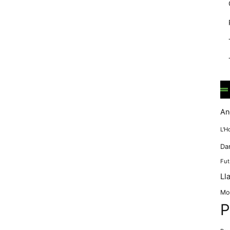
mentre
navegues pel
nostre lloc
web
incrementes la
possibilitat de
mirar només
anuncis,
ofertes i
contingut
personalitzat.
An
L'H
Da
Fut
Ll
Mo
P