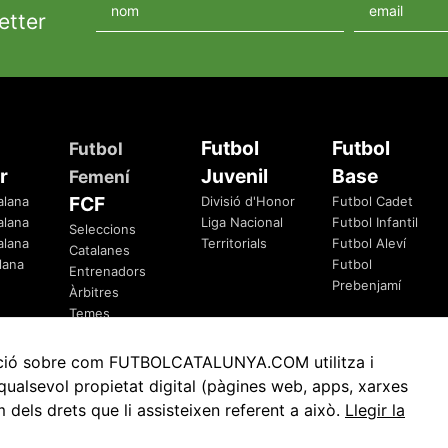
etter
Futbol
Futbol
Futbol
r
Juvenil
Base
Femení
FCF
alana
Divisió d'Honor
Futbol Cadet
alana
Liga Nacional
Futbol Infantil
Seleccions
alana
Territorials
Futbol Aleví
Catalanes
lana
Futbol
Entrenadors
Prebenjamí
Àrbitres
Temes
Federatius
rmació sobre com FUTBOLCATALUNYA.COM utilitza i
ualsevol propietat digital (pàgines web, apps, xarxes
ls drets que li assisteixen referent a això.
Llegir la
Avis Legal
Política de Privacitat
Política de Cookies