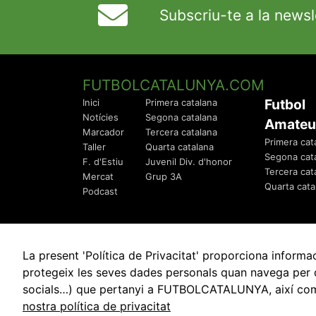
Subscriu-te a la newsl
FUTBOLCATALUNYA.COM
Futbol
Inici
Primera catalana
Notícies
Segona catalana
Amateu
Marcador
Tercera catalana
Primera cat
Taller
Quarta catalana
Segona cat
F. d'Estiu
Juvenil Div. d'honor
Tercera cat
Mercat
Grup 3A
Quarta cata
Podcast
La present 'Política de Privacitat' proporciona info
protegeix les seves dades personals quan navega per q
socials…) que pertanyi a FUTBOLCATALUNYA, així com de
© 2010 - 2026
FutbolCatalunya.com
nostra política de privacitat