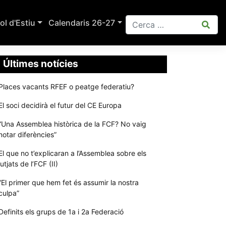
ol d'Estiu
Calendaris 26-27
Últimes notícies
Places vacants RFEF o peatge federatiu?
El soci decidirà el futur del CE Europa
“Una Assemblea històrica de la FCF? No vaig
notar diferències”
El que no t’explicaran a l’Assemblea sobre els
jutjats de l’FCF (II)
“El primer que hem fet és assumir la nostra
culpa”
Definits els grups de 1a i 2a Federació