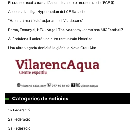
El que no t’explicaran a l’Assemblea sobre l’economia de l’FCF (I)
Ascens a la Lliga Hypermotion del CE Sabadell
“Ha estat molt ‘xulo’ pujar amb el Viladecans”
Barça, Espanyol, NFU, Naga i The Academy, campions MICFootball7
Necessàries
Al Badalona li caldrà una altra remuntada històrica
Aquestes
cookies no
Una altra vegada decidirà la glòria la Nova Creu Alta
són
opcionals,
són
necessàries
per al
funcionament
tècnic de la
web.
Categories de notícies
Estadístiques
Recopilem
1a Federació
dades
estadístiques
2a Federació
de manera
anònima d'ús
3a Federació
del lloc web
per a millorar