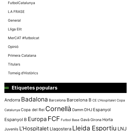
Màrqueting
FutbolCatalunya
En compartir
els teus
LA FRASE
interessos i
comportament
General
mentre
navegues pel
Lliga Elit
nostre lloc
web
MerCAT #futbolcat
incrementes
la possibilitat
Opinió
de mirar
només
Primera Catalana
anuncis,
ofertes i
Titulars
contingut
personalitzat.
Torneig d’Històrics
Etiquetes populars
Badalona
Andorra
Barcelona B
Barcelona
CE L'Hospitalet
Copa
Cornellà
Espanyol
Copa del Rei
Damm
DHJ
Catalunya
FCF
Europa
Espanyol B
Horta
Gavà
Girona
Futbol Base
Lleida Esportiu
L'Hospitalet
LNJ
Llagostera
Juvenils