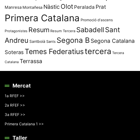
Olot
Nàstic
Prat
Peralada
Manresa
Montañesa
Primera Catalana
Promoció d'ascens
Resum
Sabadell
Sant
Protagonistes
Resum Tercera
Segona B
Andreu
Segona Catalana
Santboià
Sants
tercera
Temes Federatius
Soteras
Tercera
Terrassa
Catalana
Mercat
1a RFEF >>
2a RFEF >>
3a RFEF >>
Primera Catalana 1 >>
Taller