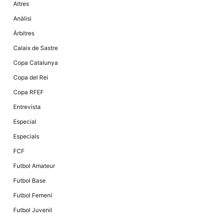
Altres
la funcionalitat
i la seva
Anàlisi
estructura.
Àrbitres
Calaix de Sastre
Experiència
d'usuari
Copa Catalunya
Alguns
components
Copa del Rei
tècnics del
nostre lloc web
Copa RFEF
emmagatzemen
dades en el seu
Entrevista
dispositiu que
permeten que el
Especial
lloc funcioni tan
bé com sigui
Especials
possible. Si
rebutja
FCF
aquestes
cookies
Futbol Amateur
algunes
funcionalitats
Futbol Base
desapareixeran
del lloc web.
Futbol Femení
Futbol Juvenil