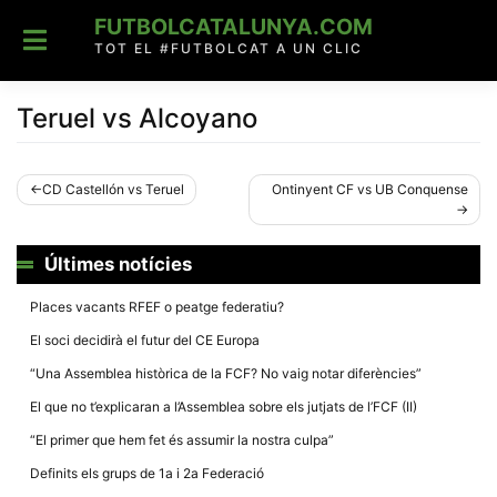
Skip
FUTBOLCATALUNYA.COM
to
content
TOT EL #FUTBOLCAT A UN CLIC
Teruel vs Alcoyano
Navegació
CD Castellón vs Teruel
Ontinyent CF vs UB Conquense
d'entrades
Últimes notícies
Places vacants RFEF o peatge federatiu?
El soci decidirà el futur del CE Europa
“Una Assemblea històrica de la FCF? No vaig notar diferències”
El que no t’explicaran a l’Assemblea sobre els jutjats de l’FCF (II)
“El primer que hem fet és assumir la nostra culpa”
Definits els grups de 1a i 2a Federació