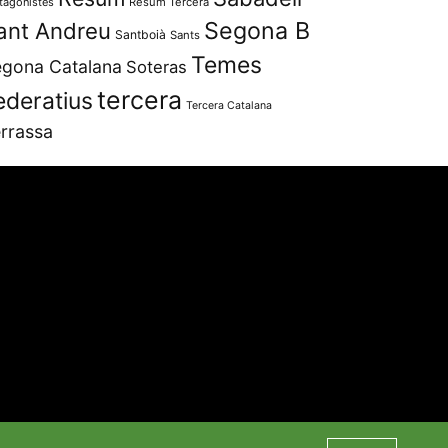
tagonistes
Resum Tercera
Segona B
ant Andreu
Santboià
Sants
Temes
gona Catalana
Soteras
tercera
ederatius
Tercera Catalana
rrassa