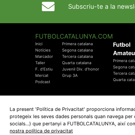
Subscriu-te a la newsl
FUTBOLCATALUNYA.COM
Futbol
Inici
Primera catalana
Notícies
Segona catalana
Amateu
Marcador
Tercera catalana
Primera cat
Taller
Quarta catalana
Segona cat
F. d'Estiu
Juvenil Div. d'honor
Tercera cat
Mercat
Grup 3A
Quarta cata
Podcast
La present 'Política de Privacitat' proporciona info
protegeix les seves dades personals quan navega per q
socials…) que pertanyi a FUTBOLCATALUNYA, així com de
© 2010 - 2026
FutbolCatalunya.com
nostra política de privacitat