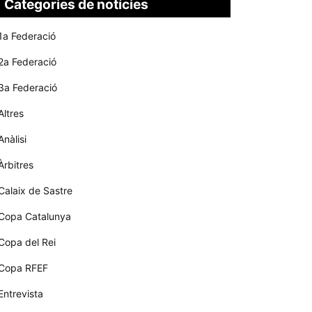
Categories de notícies
1a Federació
2a Federació
3a Federació
Altres
Anàlisi
Àrbitres
Calaix de Sastre
Copa Catalunya
Copa del Rei
Copa RFEF
Entrevista