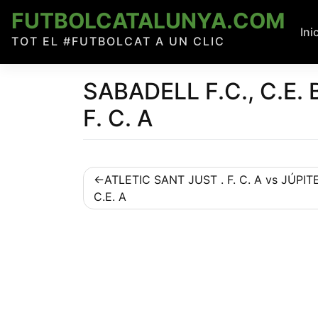
Skip
FUTBOLCATALUNYA.COM
to
Ini
TOT EL #FUTBOLCAT A UN CLIC
content
SABADELL F.C., C.E. 
F. C. A
Navegació
ATLETIC SANT JUST . F. C. A vs JÚPIT
C.E. A
d'entrades