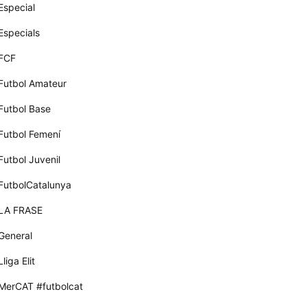
Especial
Especials
FCF
Futbol Amateur
Futbol Base
Futbol Femení
Futbol Juvenil
FutbolCatalunya
LA FRASE
General
Lliga Elit
MerCAT #futbolcat