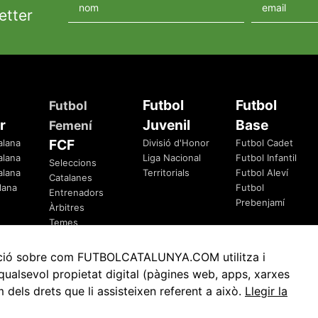
etter
Futbol
Futbol
Futbol
r
Juvenil
Base
Femení
FCF
alana
Divisió d'Honor
Futbol Cadet
alana
Liga Nacional
Futbol Infantil
Seleccions
alana
Territorials
Futbol Aleví
Catalanes
lana
Futbol
Entrenadors
Prebenjamí
Àrbitres
Temes
Federatius
rmació sobre com FUTBOLCATALUNYA.COM utilitza i
ualsevol propietat digital (pàgines web, apps, xarxes
ls drets que li assisteixen referent a això.
Llegir la
Avis Legal
Política de Privacitat
Política de Cookies