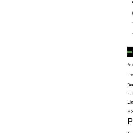
mentre
navegues pel
nostre lloc
web
incrementes la
possibilitat de
mirar només
anuncis,
ofertes i
contingut
personalitzat.
An
L'H
Da
Fut
Ll
Mo
P