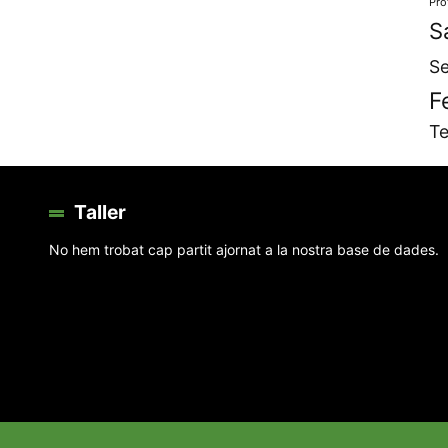
Pro
S
Se
F
Te
Taller
No hem trobat cap partit ajornat a la nostra base de dades.