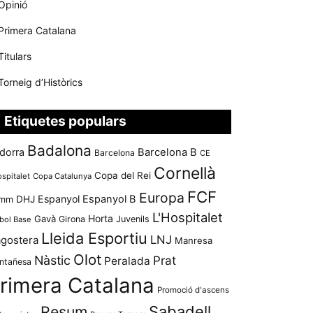
Opinió
Primera Catalana
Titulars
Torneig d’Històrics
Etiquetes populars
Badalona
dorra
Barcelona B
Barcelona
CE
Cornellà
Copa del Rei
ospitalet
Copa Catalunya
FCF
Europa
Espanyol
Espanyol B
mm
DHJ
L'Hospitalet
Horta
Gavà
Girona
Juvenils
bol Base
Lleida Esportiu
LNJ
agostera
Manresa
Olot
Nàstic
Prat
Peralada
ntañesa
rimera Catalana
Promoció d'ascens
Resum
Sabadell