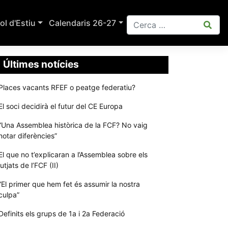
ol d'Estiu
Calendaris 26-27
Últimes notícies
Places vacants RFEF o peatge federatiu?
El soci decidirà el futur del CE Europa
“Una Assemblea històrica de la FCF? No vaig
notar diferències”
El que no t’explicaran a l’Assemblea sobre els
jutjats de l’FCF (II)
“El primer que hem fet és assumir la nostra
culpa”
Definits els grups de 1a i 2a Federació