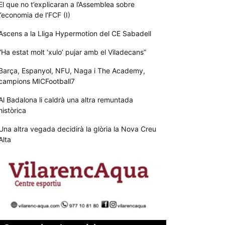
El que no t’explicaran a l’Assemblea sobre
l’economia de l’FCF (I)
Ascens a la Lliga Hypermotion del CE Sabadell
“Ha estat molt ‘xulo’ pujar amb el Viladecans”
Barça, Espanyol, NFU, Naga i The Academy,
campions MICFootball7
Al Badalona li caldrà una altra remuntada
històrica
Una altra vegada decidirà la glòria la Nova Creu
Alta