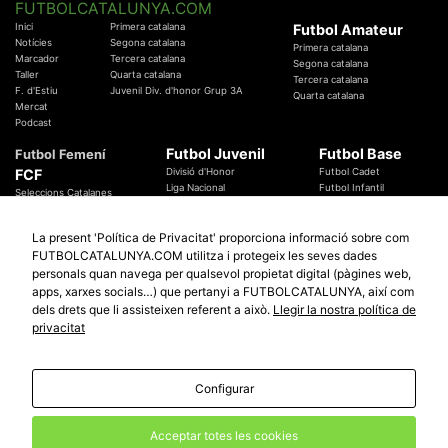
FUTBOLCATALUNYA.COM
Inici
Primera catalana
Futbol Amateur
Notícies
Segona catalana
Primera catalana
Marcador
Tercera catalana
Segona catalana
Taller
Quarta catalana
Tercera catalana
F. d'Estiu
Juvenil Div. d'honor Grup 3A
Quarta catalana
Mercat
Podcast
Futbol Juvenil
Futbol Base
Futbol Femení
FCF
Divisió d'Honor
Futbol Cadet
Liga Nacional
Futbol Infantil
Seleccions Catalanes
Territorials
Futbol Aleví
Entrenadors
Futbol Prebenjamí
Àrbitres
La present 'Política de Privacitat' proporciona informació sobre com
Temes Federatius
FUTBOLCATALUNYA.COM utilitza i protegeix les seves dades
Futbol Catalunya
Especials
personals quan navega per qualsevol propietat digital (pàgines web,
Promocions
Copa Catalunya Absoluta 2019
apps, xarxes socials…) que pertanyi a FUTBOLCATALUNYA, així com
Sortejos
Copa del Rei 2019 - 2020
dels drets que li assisteixen referent a això.
Llegir la nostra política de
Participació
Copa RFEF 2019 - 2020
privacitat
Copa Catalunya Amateur 2019
Configurar
© 2010 - 2026
FutbolCatalunya.com
Avis Legal
Política de Privacitat
Política de Cookies
Acceptar totes les cookies
redaccio@futbolcatalunya.com