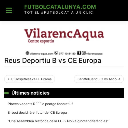
Skip
FUTBOLCATALUNYA.COM
to
content
TOT EL #FUTBOLCAT A UN CLIC
Reus Deportiu B vs CE Europa
Navegació
L´Hospitalet vs FE Grama
Santfeliuenc FC vs Ascó
d'entrades
Últimes notícies
Places vacants RFEF o peatge federatiu?
El soci decidirà el futur del CE Europa
“Una Assemblea històrica de la FCF? No vaig notar diferències”