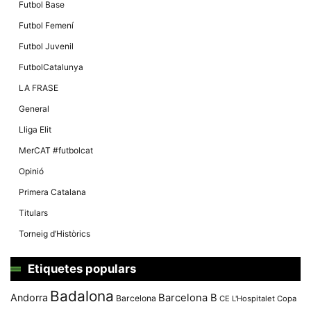
Màrqueting
Futbol Base
En compartir
els teus
Futbol Femení
interessos i
comportament
Futbol Juvenil
mentre
navegues pel
FutbolCatalunya
nostre lloc
web
LA FRASE
incrementes
la possibilitat
General
de mirar
només
Lliga Elit
anuncis,
ofertes i
MerCAT #futbolcat
contingut
personalitzat.
Opinió
Primera Catalana
Titulars
Torneig d’Històrics
Etiquetes populars
Badalona
Andorra
Barcelona B
Barcelona
CE L'Hospitalet
Copa