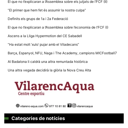
El que no t’explicaran a l’Assemblea sobre els jutjats de l’FCF (II)
“El primer que hem fet és assumir la nostra culpa”
Definits els grups de 1a i 2a Federació
El que no t’explicaran a l’Assemblea sobre l’economia de l’FCF (I)
Necessàries
Ascens a la Lliga Hypermotion del CE Sabadell
Aquestes
cookies no
“Ha estat molt ‘xulo’ pujar amb el Viladecans”
són
opcionals,
Barça, Espanyol, NFU, Naga i The Academy, campions MICFootball7
són
necessàries
Al Badalona li caldrà una altra remuntada històrica
per al
funcionament
Una altra vegada decidirà la glòria la Nova Creu Alta
tècnic de la
web.
Estadístiques
Recopilem
dades
estadístiques
de manera
anònima d'ús
Categories de notícies
del lloc web
per a millorar