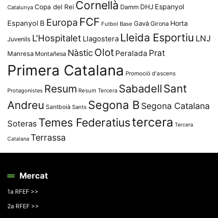
Cornellà
Espanyol
Copa del Rei
Damm
DHJ
Catalunya
FCF
Europa
Espanyol B
Horta
Gavà
Girona
Futbol Base
Lleida Esportiu
L'Hospitalet
LNJ
Llagostera
Juvenils
Olot
Nàstic
Prat
Peralada
Manresa
Montañesa
Primera Catalana
Promoció d'ascens
Resum
Sabadell
Sant
Protagonistes
Resum Tercera
Segona B
Andreu
Segona Catalana
Santboià
Sants
tercera
Temes Federatius
Soteras
Tercera
Terrassa
Catalana
Mercat
1a RFEF >>
2a RFEF >>