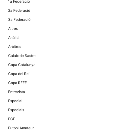
1a Federació
la funcionalitat
i la seva
2a Federació
estructura.
3a Federació
Altres
Experiència
d'usuari
Anàlisi
Alguns
components
Àrbitres
tècnics del
nostre lloc web
Calaix de Sastre
emmagatzemen
dades en el seu
Copa Catalunya
dispositiu que
permeten que el
Copa del Rei
lloc funcioni tan
bé com sigui
Copa RFEF
possible. Si
rebutja
Entrevista
aquestes
cookies
Especial
algunes
funcionalitats
Especials
desapareixeran
del lloc web.
FCF
Futbol Amateur