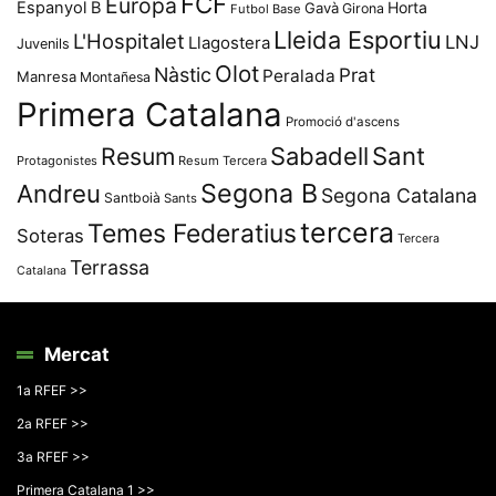
FCF
Europa
Espanyol B
Horta
Gavà
Girona
Futbol Base
Lleida Esportiu
L'Hospitalet
LNJ
Llagostera
Juvenils
Olot
Nàstic
Prat
Peralada
Manresa
Montañesa
Primera Catalana
Promoció d'ascens
Resum
Sabadell
Sant
Protagonistes
Resum Tercera
Segona B
Andreu
Segona Catalana
Santboià
Sants
tercera
Temes Federatius
Soteras
Tercera
Terrassa
Catalana
Mercat
1a RFEF >>
2a RFEF >>
3a RFEF >>
Primera Catalana 1 >>