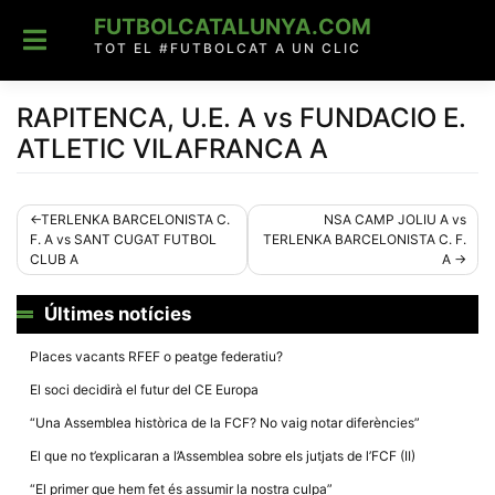
Skip
FUTBOLCATALUNYA.COM
to
content
TOT EL #FUTBOLCAT A UN CLIC
RAPITENCA, U.E. A vs FUNDACIO E.
ATLETIC VILAFRANCA A
Navegació
TERLENKA BARCELONISTA C.
NSA CAMP JOLIU A vs
F. A vs SANT CUGAT FUTBOL
TERLENKA BARCELONISTA C. F.
d'entrades
CLUB A
A
Últimes notícies
Places vacants RFEF o peatge federatiu?
El soci decidirà el futur del CE Europa
“Una Assemblea històrica de la FCF? No vaig notar diferències”
El que no t’explicaran a l’Assemblea sobre els jutjats de l’FCF (II)
“El primer que hem fet és assumir la nostra culpa”