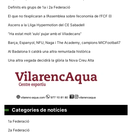
Definits els grups de 1a i 2a Federació
El que no t’explicaran a l’Assemblea sobre l’economia de l’FCF (I)
Ascens a la Lliga Hypermotion del CE Sabadell
“Ha estat molt ‘xulo’ pujar amb el Viladecans”
Necessàries
Aquestes
Barça, Espanyol, NFU, Naga i The Academy, campions MICFootball7
cookies no
són
Al Badalona li caldrà una altra remuntada històrica
opcionals,
són
Una altra vegada decidirà la glòria la Nova Creu Alta
necessàries
per al
funcionament
tècnic de la
web.
Estadístiques
Recopilem
dades
Categories de notícies
estadístiques
de manera
anònima d'ús
1a Federació
del lloc web
per a millorar
2a Federació