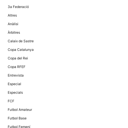
la funcionalitat
i la seva
3a Federació
estructura.
Altres
Anàlisi
Experiència
Àrbitres
d'usuari
Alguns
Calaix de Sastre
components
tècnics del
Copa Catalunya
nostre lloc web
emmagatzemen
Copa del Rei
dades en el seu
dispositiu que
Copa RFEF
permeten que el
lloc funcioni tan
Entrevista
bé com sigui
possible. Si
Especial
rebutja
aquestes
Especials
cookies
algunes
FCF
funcionalitats
desapareixeran
Futbol Amateur
del lloc web.
Futbol Base
Futbol Femení