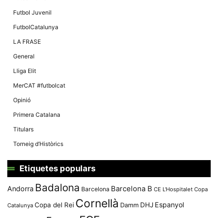
Màrqueting
En compartir
Futbol Juvenil
els teus
interessos i
FutbolCatalunya
comportament
mentre
LA FRASE
navegues pel
nostre lloc
General
web
incrementes
Lliga Elit
la possibilitat
de mirar
MerCAT #futbolcat
només
anuncis,
Opinió
ofertes i
contingut
Primera Catalana
personalitzat.
Titulars
Torneig d’Històrics
Etiquetes populars
Badalona
Andorra
Barcelona B
Barcelona
CE L'Hospitalet
Copa
Cornellà
Espanyol
Copa del Rei
Damm
DHJ
Catalunya