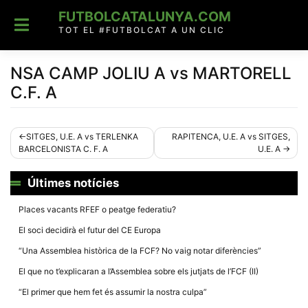
Skip
FUTBOLCATALUNYA.COM
to
content
TOT EL #FUTBOLCAT A UN CLIC
NSA CAMP JOLIU A vs MARTORELL
C.F. A
Navegació
SITGES, U.E. A vs TERLENKA
RAPITENCA, U.E. A vs SITGES,
BARCELONISTA C. F. A
U.E. A
d'entrades
Últimes notícies
Places vacants RFEF o peatge federatiu?
El soci decidirà el futur del CE Europa
“Una Assemblea històrica de la FCF? No vaig notar diferències”
El que no t’explicaran a l’Assemblea sobre els jutjats de l’FCF (II)
“El primer que hem fet és assumir la nostra culpa”