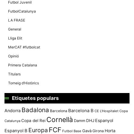
Màrqueting
Futbol Juvenil
En compartir
els teus
FutbolCatalunya
interessos i
comportament
LA FRASE
mentre
navegues pel
General
nostre lloc
web
Lliga Elit
incrementes
la possibilitat
MerCAT #futbolcat
de mirar
només
Opinió
anuncis,
ofertes i
Primera Catalana
contingut
personalitzat.
Titulars
Torneig d’Històrics
Etiquetes populars
Badalona
Andorra
Barcelona B
Barcelona
CE L'Hospitalet
Copa
Cornellà
Espanyol
Copa del Rei
Damm
DHJ
Catalunya
FCF
Europa
Espanyol B
Horta
Gavà
Girona
Futbol Base