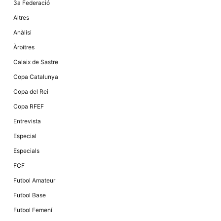
3a Federació
la funcionalitat
i la seva
Altres
estructura.
Anàlisi
Àrbitres
Experiència
d'usuari
Calaix de Sastre
Alguns
components
Copa Catalunya
tècnics del
nostre lloc web
Copa del Rei
emmagatzemen
dades en el seu
Copa RFEF
dispositiu que
permeten que el
Entrevista
lloc funcioni tan
bé com sigui
Especial
possible. Si
rebutja
Especials
aquestes
cookies
FCF
algunes
funcionalitats
Futbol Amateur
desapareixeran
del lloc web.
Futbol Base
Futbol Femení