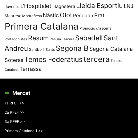
Lleida Esportiu
L'Hospitalet
LNJ
Llagostera
Juvenils
Olot
Nàstic
Prat
Peralada
Manresa
Montañesa
Primera Catalana
Promoció d'ascens
Resum
Sabadell
Sant
Protagonistes
Resum Tercera
Segona B
Andreu
Segona Catalana
Santboià
Sants
tercera
Temes Federatius
Soteras
Tercera
Terrassa
Catalana
Mercat
1a RFEF >>
2a RFEF >>
3a RFEF >>
Primera Catalana 1 >>