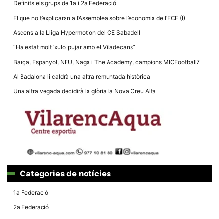
Definits els grups de 1a i 2a Federació
El que no t’explicaran a l’Assemblea sobre l’economia de l’FCF (I)
Ascens a la Lliga Hypermotion del CE Sabadell
“Ha estat molt ‘xulo’ pujar amb el Viladecans”
Necessàries
Barça, Espanyol, NFU, Naga i The Academy, campions MICFootball7
Aquestes
cookies no
Al Badalona li caldrà una altra remuntada històrica
són
opcionals,
Una altra vegada decidirà la glòria la Nova Creu Alta
són
necessàries
per al
funcionament
tècnic de la
web.
Estadístiques
Recopilem
Categories de notícies
dades
estadístiques
1a Federació
de manera
anònima d'ús
2a Federació
del lloc web
per a millorar