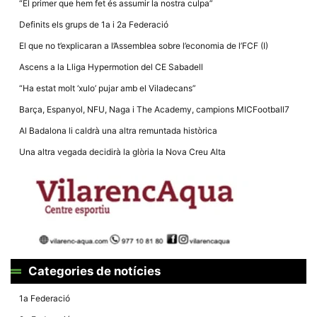
“El primer que hem fet és assumir la nostra culpa”
Definits els grups de 1a i 2a Federació
El que no t’explicaran a l’Assemblea sobre l’economia de l’FCF (I)
Ascens a la Lliga Hypermotion del CE Sabadell
Necessàries
“Ha estat molt ‘xulo’ pujar amb el Viladecans”
Aquestes
cookies no
Barça, Espanyol, NFU, Naga i The Academy, campions MICFootball7
són
opcionals,
Al Badalona li caldrà una altra remuntada històrica
són
necessàries
Una altra vegada decidirà la glòria la Nova Creu Alta
per al
funcionament
tècnic de la
web.
Estadístiques
Recopilem
dades
Categories de notícies
estadístiques
de manera
anònima d'ús
1a Federació
del lloc web
per a millorar