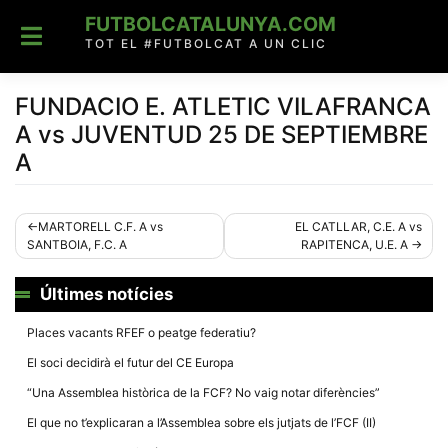
Skip
FUTBOLCATALUNYA.COM
to
content
TOT EL #FUTBOLCAT A UN CLIC
FUNDACIO E. ATLETIC VILAFRANCA
A vs JUVENTUD 25 DE SEPTIEMBRE
A
Navegació
MARTORELL C.F. A vs
EL CATLLAR, C.E. A vs
SANTBOIA, F.C. A
RAPITENCA, U.E. A
d'entrades
Últimes notícies
Places vacants RFEF o peatge federatiu?
El soci decidirà el futur del CE Europa
“Una Assemblea històrica de la FCF? No vaig notar diferències”
El que no t’explicaran a l’Assemblea sobre els jutjats de l’FCF (II)