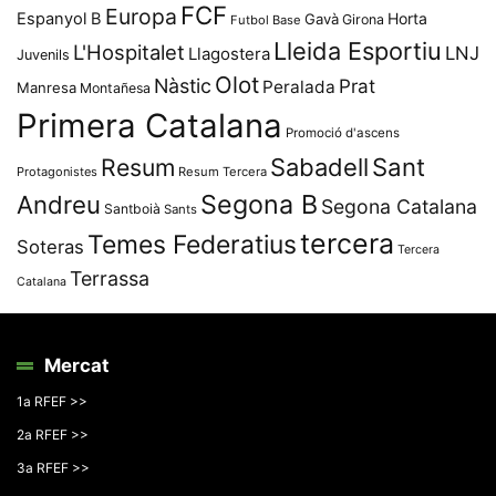
FCF
Europa
Espanyol B
Horta
Gavà
Girona
Futbol Base
Lleida Esportiu
L'Hospitalet
LNJ
Llagostera
Juvenils
Olot
Nàstic
Prat
Peralada
Manresa
Montañesa
Primera Catalana
Promoció d'ascens
Resum
Sabadell
Sant
Protagonistes
Resum Tercera
Segona B
Andreu
Segona Catalana
Santboià
Sants
tercera
Temes Federatius
Soteras
Tercera
Terrassa
Catalana
Mercat
1a RFEF >>
2a RFEF >>
3a RFEF >>