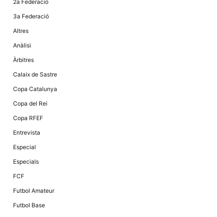
2a Federació
la funcionalitat
i la seva
3a Federació
estructura.
Altres
Anàlisi
Experiència
d'usuari
Àrbitres
Alguns
components
Calaix de Sastre
tècnics del
nostre lloc web
Copa Catalunya
emmagatzemen
dades en el seu
Copa del Rei
dispositiu que
permeten que el
Copa RFEF
lloc funcioni tan
bé com sigui
Entrevista
possible. Si
rebutja
Especial
aquestes
cookies
Especials
algunes
funcionalitats
FCF
desapareixeran
del lloc web.
Futbol Amateur
Futbol Base