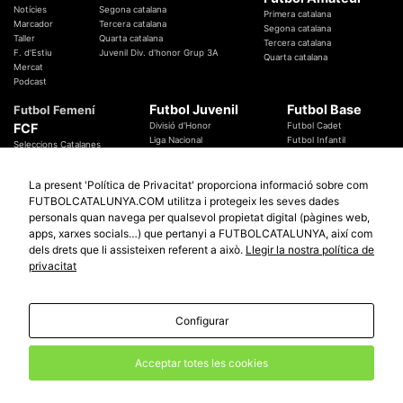
Notícies
Segona catalana
Primera catalana
Marcador
Tercera catalana
Segona catalana
Taller
Quarta catalana
Tercera catalana
F. d'Estiu
Juvenil Div. d'honor Grup 3A
Quarta catalana
Mercat
Podcast
Futbol Juvenil
Futbol Base
Futbol Femení
FCF
Divisió d'Honor
Futbol Cadet
Liga Nacional
Futbol Infantil
Seleccions Catalanes
Territorials
Futbol Aleví
Entrenadors
Futbol Prebenjamí
Àrbitres
La present 'Política de Privacitat' proporciona informació sobre com
Temes Federatius
FUTBOLCATALUNYA.COM utilitza i protegeix les seves dades
Futbol Catalunya
Especials
personals quan navega per qualsevol propietat digital (pàgines web,
Promocions
apps, xarxes socials…) que pertanyi a FUTBOLCATALUNYA, així com
Copa Catalunya Absoluta 2019
Sortejos
Copa del Rei 2019 - 2020
dels drets que li assisteixen referent a això.
Llegir la nostra política de
Participació
Copa RFEF 2019 - 2020
privacitat
Copa Catalunya Amateur 2019
Configurar
© 2010 - 2026
FutbolCatalunya.com
Avis Legal
Política de Privacitat
Política de Cookies
Acceptar totes les cookies
redaccio@futbolcatalunya.com