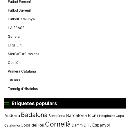
Màrqueting
Futbol Femení
En compartir
els teus
Futbol Juvenil
interessos i
comportament
FutbolCatalunya
mentre
navegues pel
LA FRASE
nostre lloc
web
General
incrementes
la possibilitat
Lliga Elit
de mirar
només
MerCAT #futbolcat
anuncis,
ofertes i
Opinió
contingut
personalitzat.
Primera Catalana
Titulars
Torneig d’Històrics
Etiquetes populars
Badalona
Andorra
Barcelona B
Barcelona
CE L'Hospitalet
Copa
Cornellà
Espanyol
Copa del Rei
Damm
DHJ
Catalunya