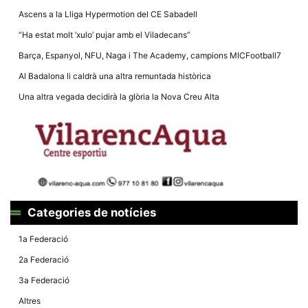
Ascens a la Lliga Hypermotion del CE Sabadell
“Ha estat molt ‘xulo’ pujar amb el Viladecans”
Barça, Espanyol, NFU, Naga i The Academy, campions MICFootball7
Al Badalona li caldrà una altra remuntada històrica
Necessàries
Aquestes
Una altra vegada decidirà la glòria la Nova Creu Alta
cookies no
són
opcionals,
són
necessàries
per al
funcionament
tècnic de la
web.
Categories de notícies
Estadístiques
1a Federació
Recopilem
dades
2a Federació
estadístiques
de manera
3a Federació
anònima d'ús
del lloc web
Altres
per a millorar