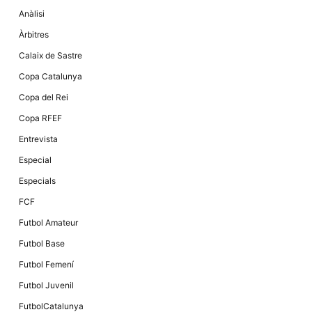
la funcionalitat
Anàlisi
i la seva
estructura.
Àrbitres
Calaix de Sastre
Experiència
Copa Catalunya
d'usuari
Alguns
Copa del Rei
components
tècnics del
Copa RFEF
nostre lloc web
emmagatzemen
Entrevista
dades en el seu
dispositiu que
Especial
permeten que el
lloc funcioni tan
Especials
bé com sigui
possible. Si
FCF
rebutja
aquestes
Futbol Amateur
cookies
algunes
Futbol Base
funcionalitats
desapareixeran
Futbol Femení
del lloc web.
Futbol Juvenil
FutbolCatalunya