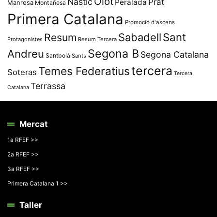
Olot
Nàstic
Prat
Peralada
Manresa
Montañesa
Primera Catalana
Promoció d'ascens
Resum
Sabadell
Sant
Protagonistes
Resum Tercera
Segona B
Andreu
Segona Catalana
Santboià
Sants
tercera
Temes Federatius
Soteras
Tercera
Terrassa
Catalana
Mercat
1a RFEF >>
2a RFEF >>
3a RFEF >>
Primera Catalana 1 >>
Taller