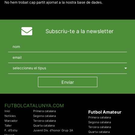
No hem trobat cap partit ajornat a la nostra base de dades.
Subscriu-te a la newsletter
FUTBOLCATALUNYA.COM
Inici
Primera catalana
Futbol Amateur
Notícies
Segona catalana
Primera catalana
Marcador
Tercera catalana
Segona catalana
Taller
Quarta catalana
Tercera catalana
F. d'Estiu
Juvenil Div. d'honor Grup 3A
Quarta catalana