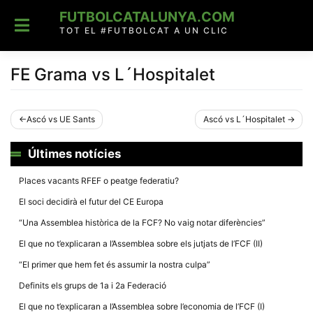
Skip
FUTBOLCATALUNYA.COM
to
content
TOT EL #FUTBOLCAT A UN CLIC
FE Grama vs L´Hospitalet
Navegació
Ascó vs UE Sants
Ascó vs L´Hospitalet
d'entrades
Últimes notícies
Places vacants RFEF o peatge federatiu?
El soci decidirà el futur del CE Europa
“Una Assemblea històrica de la FCF? No vaig notar diferències”
El que no t’explicaran a l’Assemblea sobre els jutjats de l’FCF (II)
“El primer que hem fet és assumir la nostra culpa”
Definits els grups de 1a i 2a Federació
El que no t’explicaran a l’Assemblea sobre l’economia de l’FCF (I)