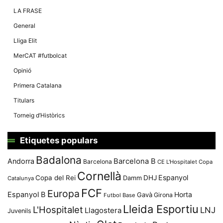
Màrqueting
En compartir
LA FRASE
els teus
interessos i
General
comportament
mentre
Lliga Elit
navegues pel
nostre lloc
MerCAT #futbolcat
web
incrementes
Opinió
la possibilitat
de mirar
Primera Catalana
només
anuncis,
Titulars
ofertes i
contingut
Torneig d’Històrics
personalitzat.
Etiquetes populars
Badalona
Andorra
Barcelona B
Barcelona
CE L'Hospitalet
Copa
Cornellà
Espanyol
Copa del Rei
Damm
DHJ
Catalunya
FCF
Europa
Espanyol B
Horta
Gavà
Girona
Futbol Base
Lleida Esportiu
L'Hospitalet
LNJ
Llagostera
Juvenils