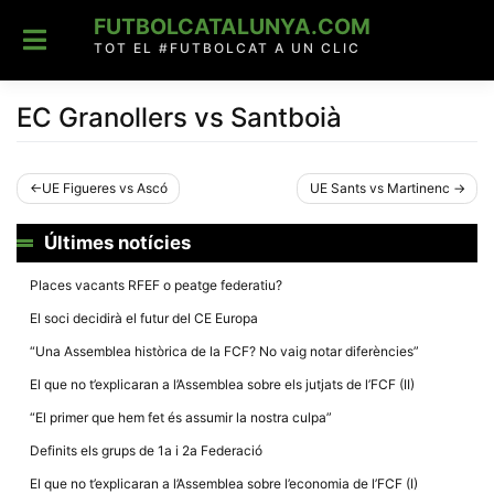
Skip
FUTBOLCATALUNYA.COM
to
content
TOT EL #FUTBOLCAT A UN CLIC
EC Granollers vs Santboià
Navegació
UE Figueres vs Ascó
UE Sants vs Martinenc
d'entrades
Últimes notícies
Places vacants RFEF o peatge federatiu?
El soci decidirà el futur del CE Europa
“Una Assemblea històrica de la FCF? No vaig notar diferències”
El que no t’explicaran a l’Assemblea sobre els jutjats de l’FCF (II)
“El primer que hem fet és assumir la nostra culpa”
Definits els grups de 1a i 2a Federació
El que no t’explicaran a l’Assemblea sobre l’economia de l’FCF (I)