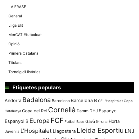
Màrqueting
En compartir
LA FRASE
els teus
interessos i
General
comportament
mentre
Lliga Elit
navegues pel
nostre lloc
MerCAT #futbolcat
web
incrementes
Opinió
la possibilitat
de mirar
Primera Catalana
només
anuncis,
Titulars
ofertes i
contingut
Torneig d’Històrics
personalitzat.
Etiquetes populars
Badalona
Andorra
Barcelona B
Barcelona
CE L'Hospitalet
Copa
Cornellà
Espanyol
Copa del Rei
Damm
DHJ
Catalunya
FCF
Europa
Espanyol B
Horta
Gavà
Girona
Futbol Base
Lleida Esportiu
L'Hospitalet
LNJ
Llagostera
Juvenils