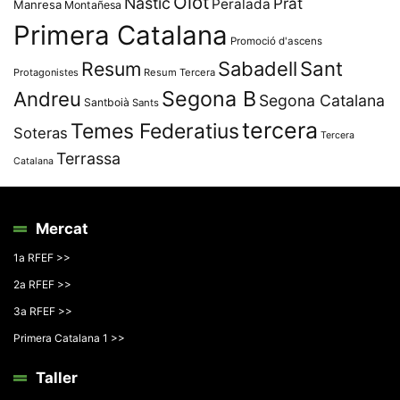
Olot
Nàstic
Prat
Peralada
Manresa
Montañesa
Primera Catalana
Promoció d'ascens
Resum
Sabadell
Sant
Protagonistes
Resum Tercera
Segona B
Andreu
Segona Catalana
Santboià
Sants
tercera
Temes Federatius
Soteras
Tercera
Terrassa
Catalana
Mercat
1a RFEF >>
2a RFEF >>
3a RFEF >>
Primera Catalana 1 >>
Taller