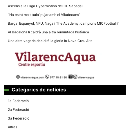
Ascens a la Lliga Hypermotion del CE Sabadell
“Ha estat molt ‘xulo’ pujar amb el Viladecans”
Barça, Espanyol, NFU, Naga i The Academy, campions MICFootball7
Al Badalona li caldrà una altra remuntada històrica
Necessàries
Aquestes
Una altra vegada decidirà la glòria la Nova Creu Alta
cookies no
són
opcionals,
són
necessàries
per al
funcionament
tècnic de la
web.
Categories de notícies
Estadístiques
1a Federació
Recopilem
dades
2a Federació
estadístiques
de manera
3a Federació
anònima d'ús
del lloc web
Altres
per a millorar