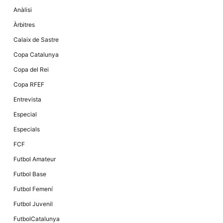
la funcionalitat
Anàlisi
i la seva
estructura.
Àrbitres
Calaix de Sastre
Experiència
Copa Catalunya
d'usuari
Alguns
Copa del Rei
components
tècnics del
Copa RFEF
nostre lloc web
emmagatzemen
Entrevista
dades en el seu
dispositiu que
Especial
permeten que el
lloc funcioni tan
Especials
bé com sigui
possible. Si
FCF
rebutja
aquestes
Futbol Amateur
cookies
algunes
Futbol Base
funcionalitats
desapareixeran
Futbol Femení
del lloc web.
Futbol Juvenil
FutbolCatalunya