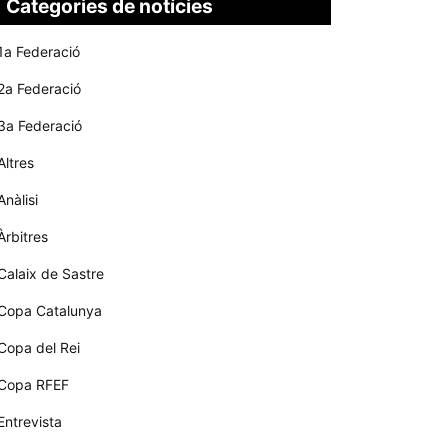
Categories de notícies
1a Federació
2a Federació
3a Federació
Altres
Anàlisi
Àrbitres
Calaix de Sastre
Copa Catalunya
Copa del Rei
Copa RFEF
Entrevista