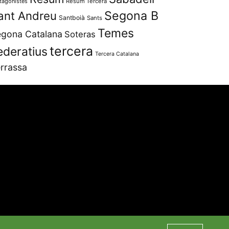
tagonistes
Resum Tercera
Segona B
ant Andreu
Santboià
Sants
Temes
gona Catalana
Soteras
tercera
ederatius
Tercera Catalana
rrassa