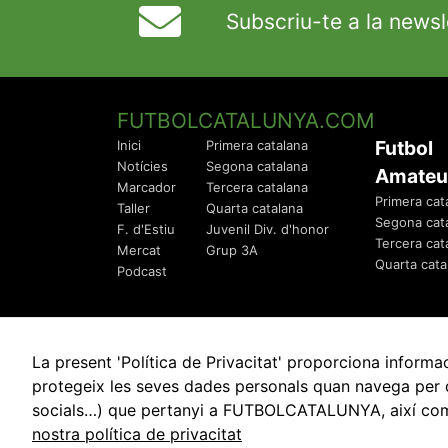
Subscriu-te a la newsl
FUTBOLCATALUNYA.COM
Futbol
Inici
Primera catalana
Notícies
Segona catalana
Amateu
Marcador
Tercera catalana
Primera cat
Taller
Quarta catalana
Segona cat
F. d'Estiu
Juvenil Div. d'honor
Tercera cat
Mercat
Grup 3A
Quarta cata
Podcast
La present 'Política de Privacitat' proporciona info
protegeix les seves dades personals quan navega per q
socials…) que pertanyi a FUTBOLCATALUNYA, així com de
© 2010 - 2026
FutbolCatalunya.com
nostra política de privacitat