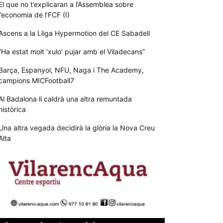
El que no t’explicaran a l’Assemblea sobre
l’economia de l’FCF (I)
Ascens a la Lliga Hypermotion del CE Sabadell
“Ha estat molt ‘xulo’ pujar amb el Viladecans”
Barça, Espanyol, NFU, Naga i The Academy,
campions MICFootball7
Al Badalona li caldrà una altra remuntada
històrica
Una altra vegada decidirà la glòria la Nova Creu
Alta