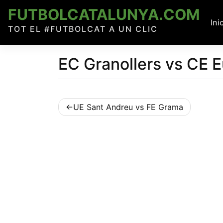
Skip
FUTBOLCATALUNYA.COM
to
Ini
TOT EL #FUTBOLCAT A UN CLIC
content
EC Granollers vs CE 
Navegació
UE Sant Andreu vs FE Grama
d'entrades