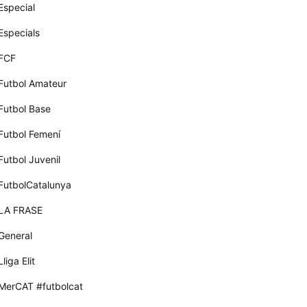
Especial
Especials
FCF
Futbol Amateur
Futbol Base
Futbol Femení
Futbol Juvenil
FutbolCatalunya
LA FRASE
General
Lliga Elit
MerCAT #futbolcat