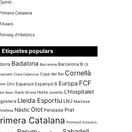
Opinió
Primera Catalana
Titulars
Torneig d’Històrics
Etiquetes populars
Badalona
dorra
Barcelona B
Barcelona
CE
Cornellà
Copa del Rei
ospitalet
Copa Catalunya
FCF
Europa
Espanyol
Espanyol B
mm
DHJ
L'Hospitalet
Horta
Gavà
Girona
Juvenils
bol Base
Lleida Esportiu
LNJ
agostera
Manresa
Olot
Nàstic
Prat
Peralada
ntañesa
rimera Catalana
Promoció d'ascens
Resum
Sabadell