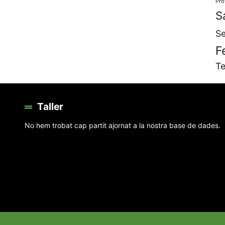
Pro
S
Se
F
Te
Taller
No hem trobat cap partit ajornat a la nostra base de dades.