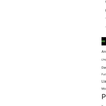
mentre
navegues pel
nostre lloc
web
incrementes la
possibilitat de
mirar només
anuncis,
ofertes i
contingut
personalitzat.
An
L'H
Da
Fut
Ll
Mo
P