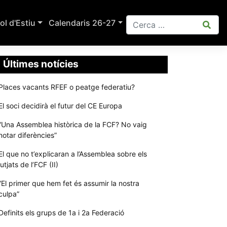
ol d'Estiu
Calendaris 26-27
Últimes notícies
Places vacants RFEF o peatge federatiu?
El soci decidirà el futur del CE Europa
“Una Assemblea històrica de la FCF? No vaig
notar diferències”
El que no t’explicaran a l’Assemblea sobre els
jutjats de l’FCF (II)
“El primer que hem fet és assumir la nostra
culpa”
Definits els grups de 1a i 2a Federació